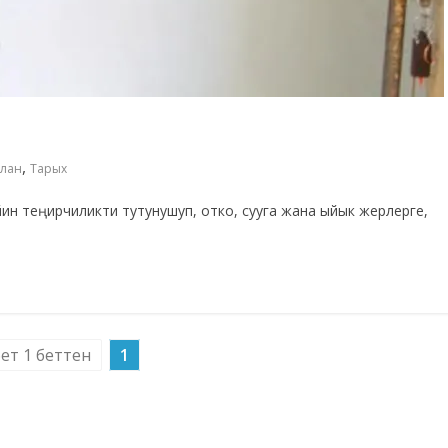
,
улан
Тарых
йин теңирчиликти тутунушуп, отко, сууга жана ыйык жерлерге,
бет 1 беттен
1