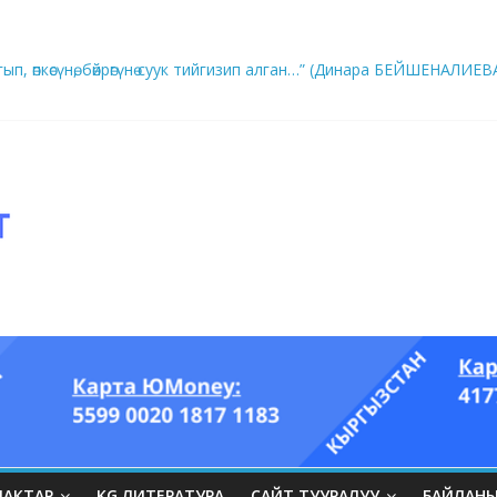
ып, өпкөсүнө, бөйрөгүнө суук тийгизип алган…” (Динара БЕЙШЕНАЛИЕВ
ры он үч акындын котормосунда
ЛАКТАР
KG ЛИТЕРАТУРА
САЙТ ТУУРАЛУУ
БАЙЛАН