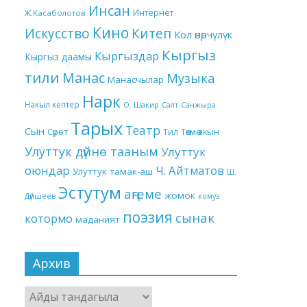
Инсан
Интернет
Ж.Касаболотов
Кино
Китеп
Искусство
Кол өнөрчүлүк
Кыргыз
Кыргыздар
Кыргыз даамы
тили
Манас
Музыка
Манасчылар
Нарк
Накыл кептер
О. Шакир
Салт
Санжыра
Тарых
Театр
Сын
Төкмө акын
Сүрөт
Тил
Улуттук дүйнө тааным
Улуттук
оюндар
Ч. Айтматов
Улуттук тамак-аш
Ш.
Эстутум
аңгеме
жомок
Дүйшеев
комуз
поэзия
сынак
котормо
маданият
Архив
Архив