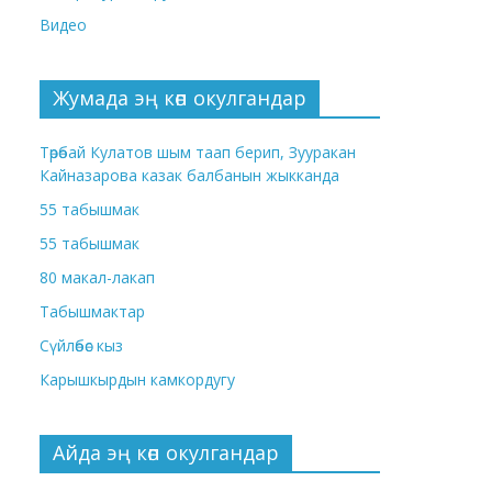
Видео
Жумада эң көп окулгандар
Төрөбай Кулатов шым таап берип, Зууракан
Кайназарова казак балбанын жыкканда
55 табышмак
55 табышмак
80 макал-лакап
Табышмактар
Сүйлөбөс кыз
Карышкырдын камкордугу
Айда эң көп окулгандар