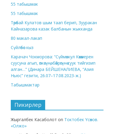
55 табышмак
55 табышмак
Төрөбай Кулатов шым таап берип, Зууракан
Кайназарова казак балбанын жыкканда
80 макал-лакап
Сүйлөбөс кыз
Карачач Чокморова: “Сүймөнкул Көкөмерен
суусуна агып, өпкөсүнө, бөйрөгүнө суук тийгизип
алган…” (Динара БЕЙШЕНАЛИЕВА, “Азия
Ньюс” гезити, 26.07–17.08.2023-ж.)
Табышмактар
Пикирлер
Жыргалбек Касаболот
on
Токтобек Үсөнов.
«Олжо»