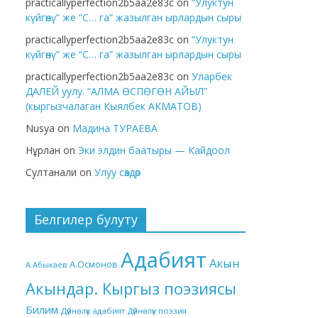
practicallyperfection2b5aa2e83c
on
“Улуктун
күйгөнү” же “С… га” жазылган ырлардын сыры
practicallyperfection2b5aa2e83c
on
“Улуктун
күйгөнү” же “С… га” жазылган ырлардын сыры
practicallyperfection2b5aa2e83c
on
Уларбек
ДАЛЕЙ уулу. “АЛМА ӨСПӨГӨН АЙЫЛ”
(кыргызчалаган Кыялбек АКМАТОВ)
Nusya
on
Мадина ТУРАЕВА
Нұрлан
on
Эки элдин баатыры — Кайдоол
Султанали
on
Улуу сөздөр
Белгилер булуту
Адабият
Акын
А.Осмонов
А.Абыкаев
Акындар. Кыргыз поэзиясы
Билим
Дүйнөлүк адабият
Дүйнөлүк поэзия