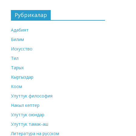
Рубрикалар
Адабият
Билим
Искусство
Тил
Тарых
Кыргыздар
Коом
Улуттук философия
Накыл кептер
Улуттук оюндар
Улуттук тамак-аш
Литература на русском