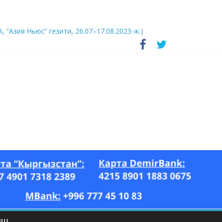
А, “Азия Ньюс” гезити, 26.07–17.08.2023-ж.)
ЫШ