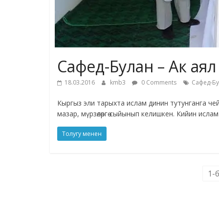
Сафед-Булан – Ак аял
18.03.2016
kmb3
0 Comments
Сафед-Б
Кыргыз эли тарыхта ислам динин тутунганга че
мазар, мүрзөлөргө сыйынып келишкен. Кийин ислам
Толугу менен
1-