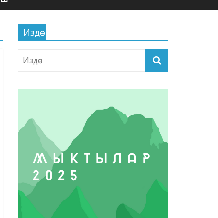
Издөө