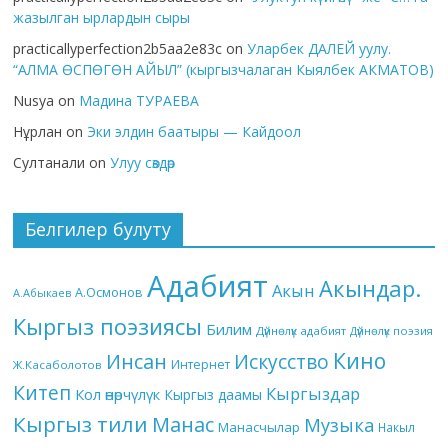
жазылган ырлардын сыры
practicallyperfection2b5aa2e83c
on
Уларбек ДАЛЕЙ уулу.
“АЛМА ӨСПӨГӨН АЙЫЛ” (кыргызчалаган Кыялбек АКМАТОВ)
Nusya
on
Мадина ТУРАЕВА
Нұрлан
on
Эки элдин баатыры — Кайдоол
Султанали
on
Улуу сөздөр
Белгилер булуту
Адабият
Акындар.
Акын
А.Осмонов
А.Абыкаев
Кыргыз поэзиясы
Билим
Дүйнөлүк адабият
Дүйнөлүк поэзия
Кино
Инсан
Искусство
Интернет
Ж.Касаболотов
Китеп
Кыргыздар
Кол өнөрчүлүк
Кыргыз даамы
Кыргыз тили
Манас
Музыка
Манасчылар
Накыл