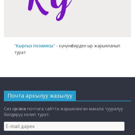
"Кыргыз поэзиясы"
- күнүнө бирден ыр жарыяланып
турат
Почта аркылуу жазылуу
Сиз көрсөткөн почтага сайтта жарыяланган макала тууралуу
билдирүү келип турат.
E-
mail