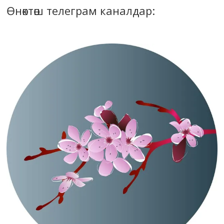
Өнөктөш телеграм каналдар: