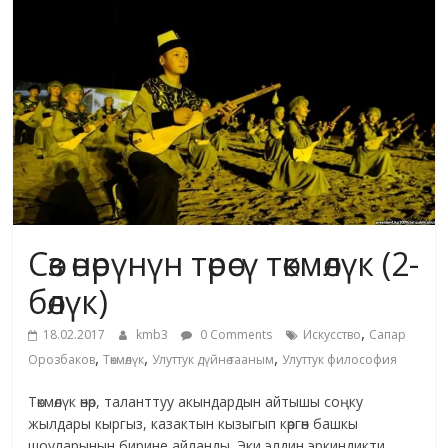
жана
адабияты
Сөз өнөрүнүн төрөсү төкмөлүк (2-
бөлүк)
,
18.02.2017
kmb3
0 Comments
Искусство
Сапар
,
,
,
Орозбаков
Төкмөлүк
Улуттук дүйнө тааным
Улуттук философия
Төкмөлүк өнөр, таланттуу акындардын айтышы соңку
жылдары кыргыз, казактын кызыгып көргөн башкы
шоуларынын бирине айланды. Эки элдин эркиндикти