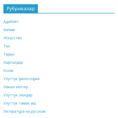
Рубрикалар
Адабият
Билим
Искусство
Тил
Тарых
Кыргыздар
Коом
Улуттук философия
Накыл кептер
Улуттук оюндар
Улуттук тамак-аш
Литература на русском