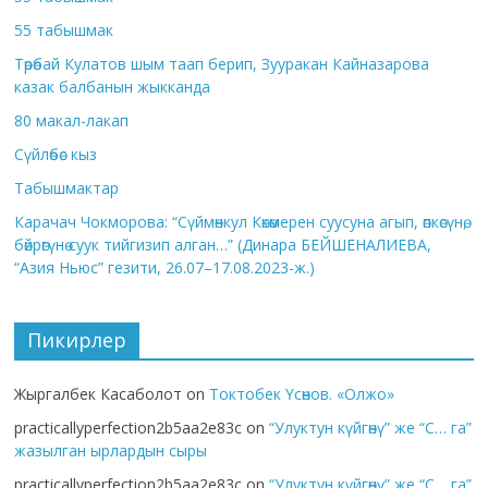
55 табышмак
Төрөбай Кулатов шым таап берип, Зууракан Кайназарова
казак балбанын жыкканда
80 макал-лакап
Сүйлөбөс кыз
Табышмактар
Карачач Чокморова: “Сүймөнкул Көкөмерен суусуна агып, өпкөсүнө,
бөйрөгүнө суук тийгизип алган…” (Динара БЕЙШЕНАЛИЕВА,
“Азия Ньюс” гезити, 26.07–17.08.2023-ж.)
Пикирлер
Жыргалбек Касаболот
on
Токтобек Үсөнов. «Олжо»
practicallyperfection2b5aa2e83c
on
“Улуктун күйгөнү” же “С… га”
жазылган ырлардын сыры
practicallyperfection2b5aa2e83c
on
“Улуктун күйгөнү” же “С… га”