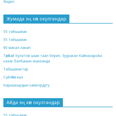
Видео
Жумада эң көп окулгандар
55 табышмак
55 табышмак
80 макал-лакап
Төрөбай Кулатов шым таап берип, Зууракан Кайназарова
казак балбанын жыкканда
Табышмактар
Сүйлөбөс кыз
Карышкырдын камкордугу
Айда эң көп окулгандар
55 табышмак