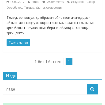
,
16.02.2017
kmb3
0 Comments
Искусство
Сапар
,
,
Орозбаков
Төкмөлүк
Улуттук философия
Төкмөлүк өнөр, комуз, домбрасын ойноткон акындардын
айтыштары соңку жылдары кыргыз, казактын кызыгып
көргөн башкы шоуларынын бирине айланды. Эки элдин
эркиндикти
Толугу менен
1-бет 1 беттен
1
Издөө