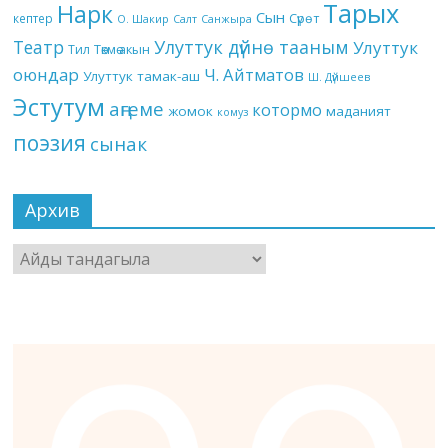
Тарых
Нарк
Сын
кептер
Сүрөт
О. Шакир
Салт
Санжыра
Театр
Улуттук дүйнө тааным
Улуттук
Төкмө акын
Тил
оюндар
Ч. Айтматов
Улуттук тамак-аш
Ш. Дүйшеев
Эстутум
аңгеме
котормо
жомок
маданият
комуз
поэзия
сынак
Архив
Архив