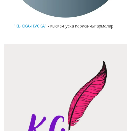
"КЫСКА-НУСКА"
- кыска-нуска карасөз чыгармалар