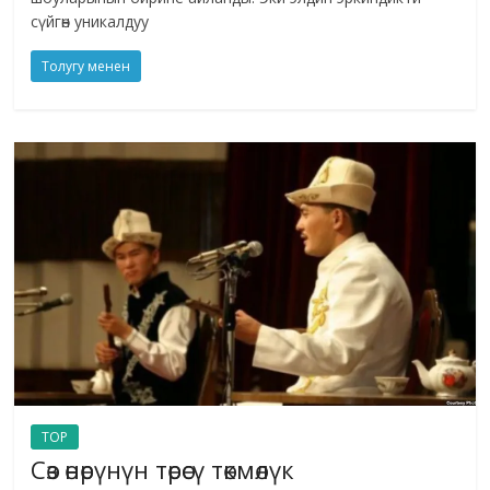
сүйгөн уникалдуу
Толугу менен
TOP
Сөз өнөрүнүн төрөсү төкмөлүк