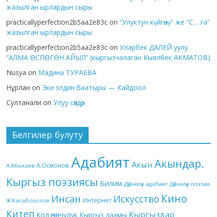
жазылган ырлардын сыры
practicallyperfection2b5aa2e83c
on
“Улуктун күйгөнү” же “С… га”
жазылган ырлардын сыры
practicallyperfection2b5aa2e83c
on
Уларбек ДАЛЕЙ уулу.
“АЛМА ӨСПӨГӨН АЙЫЛ” (кыргызчалаган Кыялбек АКМАТОВ)
Nusya
on
Мадина ТУРАЕВА
Нұрлан
on
Эки элдин баатыры — Кайдоол
Султанали
on
Улуу сөздөр
Белгилер булуту
Адабият
Акындар.
Акын
А.Осмонов
А.Абыкаев
Кыргыз поэзиясы
Билим
Дүйнөлүк адабият
Дүйнөлүк поэзия
Кино
Инсан
Искусство
Интернет
Ж.Касаболотов
Китеп
Кыргыздар
Кол өнөрчүлүк
Кыргыз даамы