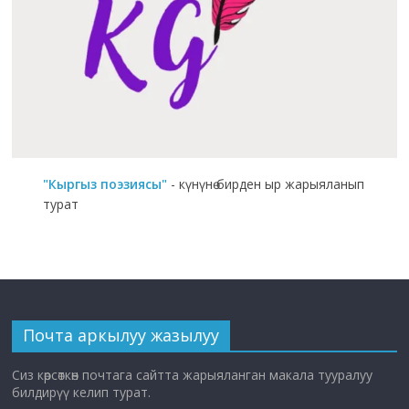
"Кыргыз поэзиясы"
- күнүнө бирден ыр жарыяланып
турат
Почта аркылуу жазылуу
Сиз көрсөткөн почтага сайтта жарыяланган макала тууралуу
билдирүү келип турат.