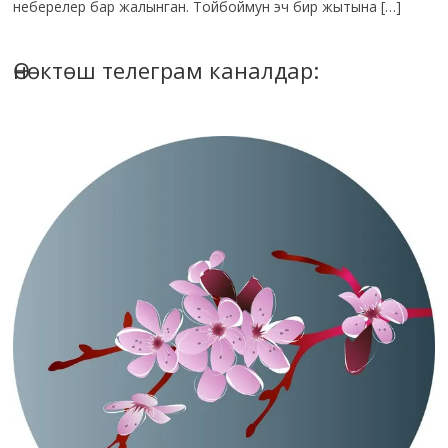
неберелер бар жалынган. Тойбоймун эч бир жытына […]
Өнөктөш телеграм каналдар: