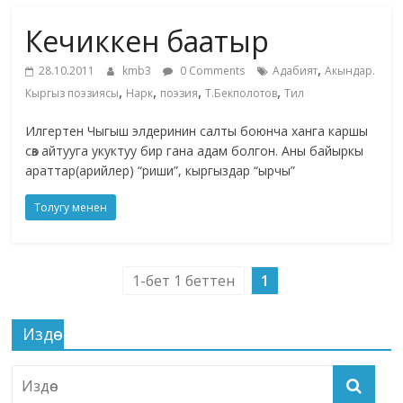
маданияты
Кечиккен баатыр
жана
адабияты
,
28.10.2011
kmb3
0 Comments
Адабият
Акындар.
,
,
,
,
Кыргыз поэзиясы
Нарк
поэзия
Т.Бекполотов
Тил
Илгертен Чыгыш элдеринин салты боюнча ханга каршы
сөз айтууга укуктуу бир гана адам болгон. Аны байыркы
араттар(арийлер) “риши”, кыргыздар “ырчы”
Толугу менен
1-бет 1 беттен
1
Издөө