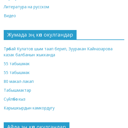
Литература на русском
Видео
Жумада эң көп окулгандар
Төрөбай Кулатов шым таап берип, Зууракан Кайназарова
казак балбанын жыкканда
55 табышмак
55 табышмак
80 макал-лакап
Табышмактар
Сүйлөбөс кыз
Карышкырдын камкордугу
Айда эң көп окулгандар