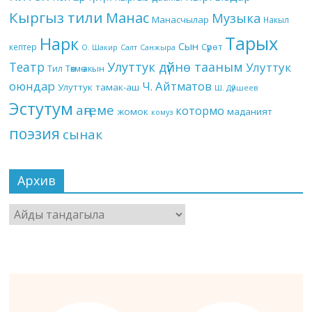
Кыргыз тили
Манас
Музыка
Манасчылар
Накыл
Тарых
Нарк
Сын
кептер
Сүрөт
О. Шакир
Салт
Санжыра
Театр
Улуттук дүйнө тааным
Улуттук
Төкмө акын
Тил
оюндар
Ч. Айтматов
Улуттук тамак-аш
Ш. Дүйшеев
Эстутум
аңгеме
котормо
жомок
маданият
комуз
поэзия
сынак
Архив
Архив