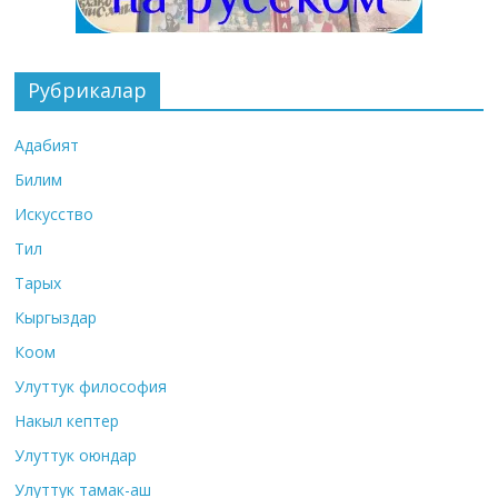
Рубрикалар
Адабият
Билим
Искусство
Тил
Тарых
Кыргыздар
Коом
Улуттук философия
Накыл кептер
Улуттук оюндар
Улуттук тамак-аш