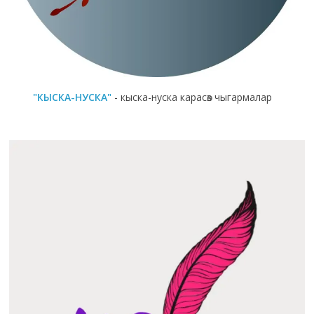
"КЫСКА-НУСКА"
- кыска-нуска карасөз чыгармалар