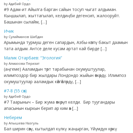
by Адабий Ордо
#9 Адам-ит Айылга барган сайын тосуп чыгат алдыман.
Кыңшылап, жыттагылап, келдиңби дегенсип, жалооруйт.
Башынан сылайм, […]
Ичик
by Сулайманов Шабдан
Арымында турмуш деген сапардын, Азбы-көппү бакыт даамын
тата алдым. Антсе деле кусам артат кай бирде […]
Малик Отарбаев: “Эгология”
by Алмазова Перизат
(аңгеме) Ааламдын төрт тарабынан окумуштуулар,
илимпоздор бир жылдары Лондондо жыйын өткөрдү. Илимпоз
окумуштуулар ааламдык көйгөйлөрдү, […]
#7-8 (55 сөз)
by Адабий Ордо
#7 Таарыныч – Бир жума өткөрүп келди. Бир туугандары
апасынын кыркын берип ар ким өз […]
Неберем
by Апышева Назгуль
Бал ширин сөзү, кытылдап күлкү жаңырган, Үйүмдүн көркү