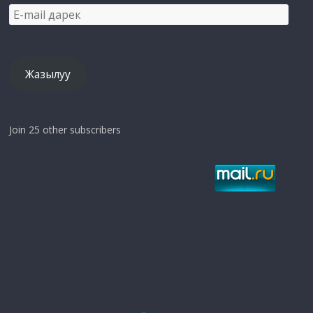
E-
mail
дарек
Жазылуу
Join 25 other subscribers