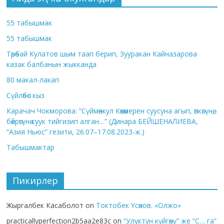
55 табышмак
55 табышмак
Төрөбай Кулатов шым таап берип, Зууракан Кайназарова
казак балбанын жыкканда
80 макал-лакап
Сүйлөбөс кыз
Карачач Чокморова: “Сүймөнкул Көкөмерен суусуна агып, өпкөсүнө,
бөйрөгүнө суук тийгизип алган…” (Динара БЕЙШЕНАЛИЕВА,
“Азия Ньюс” гезити, 26.07–17.08.2023-ж.)
Табышмактар
Пикирлер
Жыргалбек Касаболот
on
Токтобек Үсөнов. «Олжо»
practicallyperfection2b5aa2e83c
on
“Улуктун күйгөнү” же “С… га”