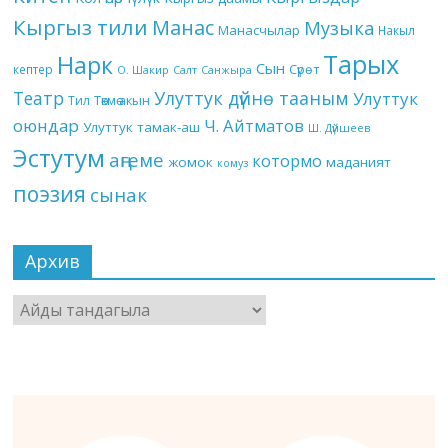
Кыргыз тили
Манас
Музыка
Манасчылар
Накыл
Тарых
Нарк
Сын
кептер
Сүрөт
О. Шакир
Салт
Санжыра
Театр
Улуттук дүйнө тааным
Улуттук
Төкмө акын
Тил
оюндар
Ч. Айтматов
Улуттук тамак-аш
Ш. Дүйшеев
Эстутум
аңгеме
котормо
жомок
маданият
комуз
поэзия
сынак
Архив
Архив