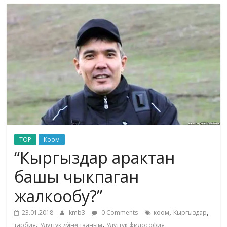
маданияты
жана
адабияты
TOP
Коом
“Кыргыздар арактан
башы чыкпаган
жалкообу?”
,
,
23.01.2018
kmb3
0 Comments
коом
Кыргыздар
,
,
тарбия
Улуттук дүйнө тааным
Улуттук философия