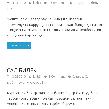
,
,
04.03.2010
kmb3
0 Comments
Балдар
тарбия
Тил
“Бештентек” балдар үчүн анимациялык тасма
коомчулукта коррупцияны жоюуга, жаш балдардын акыл
эсинде анын жыйынтыгы жакшылыкка алып келбестигин,
коррупция бар жерде
Толугу менен
САЛ БИЛЕК
,
,
18.02.2010
kmb3
1 Comment
Кыргыз
Салт
,
тарбия
Улуттук философия
Кыргыз эли байыртадан эле башка элдер сыяктуу бала
тарбиялоого абдан чоң көңүл бөлүшкөн. Баланы чени
менен эркелетип, жакшы тарбия берүүгө