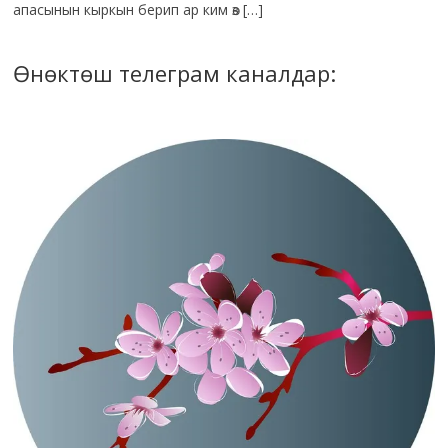
апасынын кыркын берип ар ким өз […]
Өнөктөш телеграм каналдар: