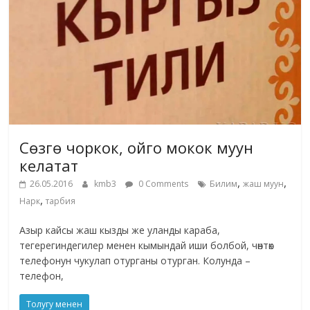
Сөзгө чоркок, ойго мокок муун
келатат
,
,
26.05.2016
kmb3
0 Comments
Билим
жаш муун
,
Нарк
тарбия
Азыр кайсы жаш кызды же уланды караба,
тегерегиндегилер менен кымындай иши болбой, чөнтөк
телефонун чукулап отурганы отурган. Колунда –
телефон,
Толугу менен