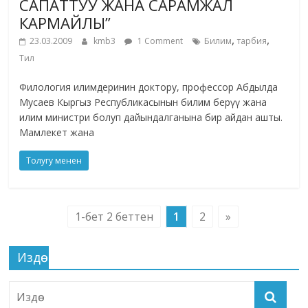
САПАТТУУ ЖАНА САРАМЖАЛ
КАРМАЙЛЫ”
,
,
23.03.2009
kmb3
1 Comment
Билим
тарбия
Тил
Филология илимдеринин доктору, профессор Абдылда
Мусаев Кыргыз Республикасынын билим берүү жана
илим министри болуп дайындалганына бир айдан ашты.
Мамлекет жана
Толугу менен
1-бет 2 беттен
1
2
»
Издөө