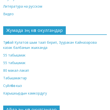
Литература на русском
Видео
Жумада эң көп окулгандар
Төрөбай Кулатов шым таап берип, Зууракан Кайназарова
казак балбанын жыкканда
55 табышмак
55 табышмак
80 макал-лакап
Табышмактар
Сүйлөбөс кыз
Карышкырдын камкордугу
Айда эң көп окулгандар