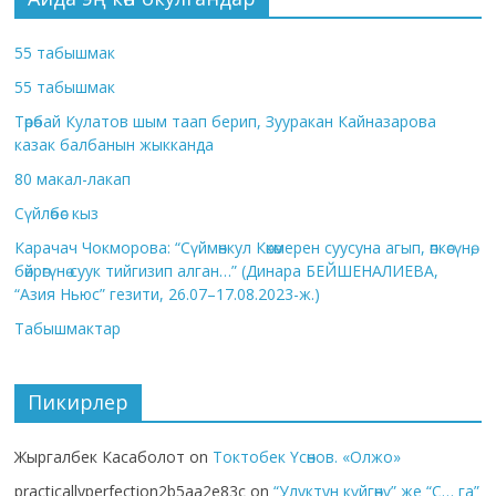
55 табышмак
55 табышмак
Төрөбай Кулатов шым таап берип, Зууракан Кайназарова
казак балбанын жыкканда
80 макал-лакап
Сүйлөбөс кыз
Карачач Чокморова: “Сүймөнкул Көкөмерен суусуна агып, өпкөсүнө,
бөйрөгүнө суук тийгизип алган…” (Динара БЕЙШЕНАЛИЕВА,
“Азия Ньюс” гезити, 26.07–17.08.2023-ж.)
Табышмактар
Пикирлер
Жыргалбек Касаболот
on
Токтобек Үсөнов. «Олжо»
practicallyperfection2b5aa2e83c
on
“Улуктун күйгөнү” же “С… га”