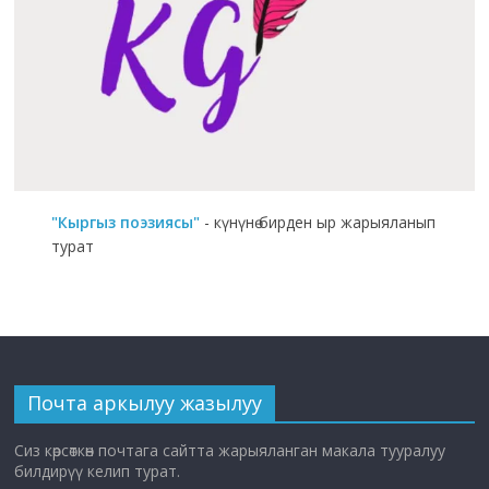
"Кыргыз поэзиясы"
- күнүнө бирден ыр жарыяланып
турат
Почта аркылуу жазылуу
Сиз көрсөткөн почтага сайтта жарыяланган макала тууралуу
билдирүү келип турат.