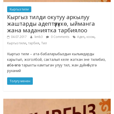
Кыргыз тили
Кыргыз тилди окутуу аркылуу
жаштарды адептүүлүккө, ыйманга
жана маданиятка тарбиялоо
,
,
04.07.2017
kmb3
0 Comments
Адеп
коом
,
,
Кыргыз тили
тарбия
Тил
Кыргыз тили – ата-бабаларыбыздын кылымдарды
карытып, жоголбой, сакталып келе жаткан эне тилибиз,
өлбөс-өчпөс тарыхты камтыган улуу тил, жан дүйнөбүзгө
руханий
Толугу менен