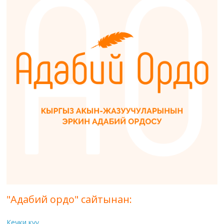
"Адабий ордо" сайтынан:
Кечки күү