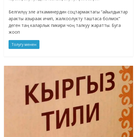
Белгилүү эле аткаминердин соцтармактагы “айылдыктар
аракты азыраак ичип, жалкоолукту таштаса болмок”
деген таң каларлык пикири чоң талкуу жаратты. Буга
жооп
Толугу менен