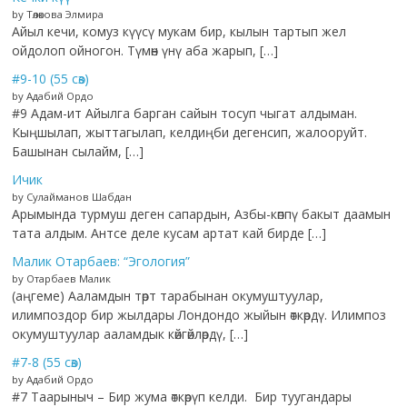
by Төлөкова Элмира
Айыл кечи, комуз күүсү мукам бир, кылын тартып жел
ойдолоп ойногон. Түмөн үнү аба жарып, […]
#9-10 (55 сөз)
by Адабий Ордо
#9 Адам-ит Айылга барган сайын тосуп чыгат алдыман.
Кыңшылап, жыттагылап, келдиңби дегенсип, жалооруйт.
Башынан сылайм, […]
Ичик
by Сулайманов Шабдан
Арымында турмуш деген сапардын, Азбы-көппү бакыт даамын
тата алдым. Антсе деле кусам артат кай бирде […]
Малик Отарбаев: “Эгология”
by Отарбаев Малик
(аңгеме) Ааламдын төрт тарабынан окумуштуулар,
илимпоздор бир жылдары Лондондо жыйын өткөрдү. Илимпоз
окумуштуулар ааламдык көйгөйлөрдү, […]
#7-8 (55 сөз)
by Адабий Ордо
#7 Таарыныч – Бир жума өткөрүп келди. Бир туугандары