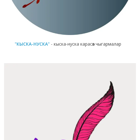
"КЫСКА-НУСКА"
- кыска-нуска карасөз чыгармалар