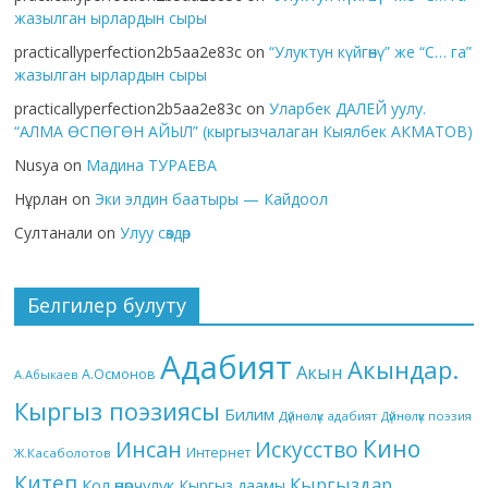
жазылган ырлардын сыры
practicallyperfection2b5aa2e83c
on
“Улуктун күйгөнү” же “С… га”
жазылган ырлардын сыры
practicallyperfection2b5aa2e83c
on
Уларбек ДАЛЕЙ уулу.
“АЛМА ӨСПӨГӨН АЙЫЛ” (кыргызчалаган Кыялбек АКМАТОВ)
Nusya
on
Мадина ТУРАЕВА
Нұрлан
on
Эки элдин баатыры — Кайдоол
Султанали
on
Улуу сөздөр
Белгилер булуту
Адабият
Акындар.
Акын
А.Осмонов
А.Абыкаев
Кыргыз поэзиясы
Билим
Дүйнөлүк адабият
Дүйнөлүк поэзия
Кино
Инсан
Искусство
Интернет
Ж.Касаболотов
Китеп
Кыргыздар
Кол өнөрчүлүк
Кыргыз даамы