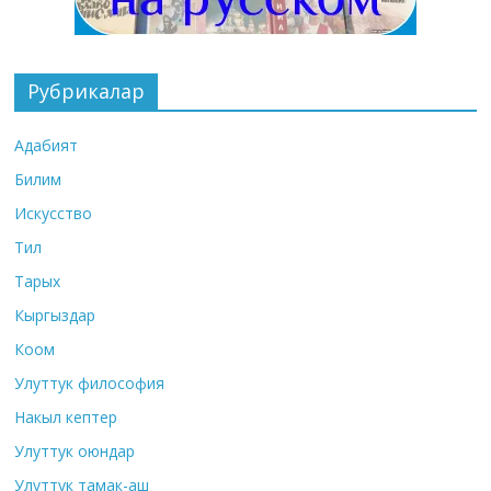
Рубрикалар
Адабият
Билим
Искусство
Тил
Тарых
Кыргыздар
Коом
Улуттук философия
Накыл кептер
Улуттук оюндар
Улуттук тамак-аш