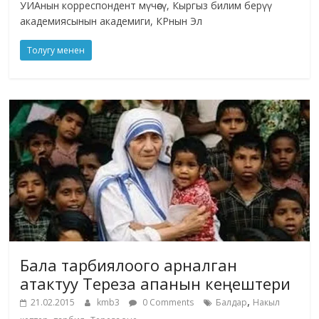
УИАнын корреспондент мүчөсү, Кыргыз билим берүү
академиясынын академиги, КРнын Эл
Толугу менен
Бала тарбиялоого арналган
атактуу Тереза апанын кеңештери
,
21.02.2015
kmb3
0 Comments
Балдар
Накыл
,
,