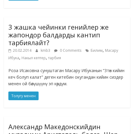
3 жашка чейинки генийлер же
жапондор балдарды кантип
тарбиялайт?
,
20.02.2014
kmb3
0 Comments
Билим
Масару
,
,
Ибука
Накыл кептер
тарбия
Роза Исаковна сунуштаган Масару Ибуканын “3төн кийин
кеч болуп калат” деген китебин окугандан кийин сиздер
менен ой бөлүшүүнү эп көрдүм.
Толугу менен
Александр Македонскийдин