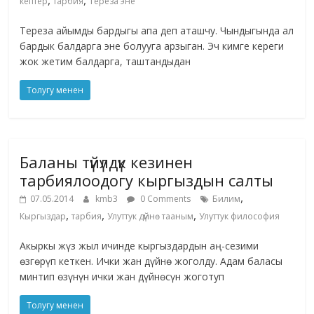
кептер
тарбия
Тереза эне
Тереза айымды бардыгы апа деп аташчу. Чындыгында ал
бардык балдарга эне болууга арзыган. Эч кимге кереги
жок жетим балдарга, таштандыдан
Толугу менен
Баланы түйүлдүк кезинен
тарбиялоодогу кыргыздын салты
,
07.05.2014
kmb3
0 Comments
Билим
,
,
,
Кыргыздар
тарбия
Улуттук дүйнө тааным
Улуттук философия
Акыркы жүз жыл ичинде кыргыздардын аң-сезими
ѳзгѳрүп кеткен. Ички жан дүйнѳ жоголду. Адам баласы
минтип ѳзүнүн ички жан дүйнѳсүн жоготуп
Толугу менен