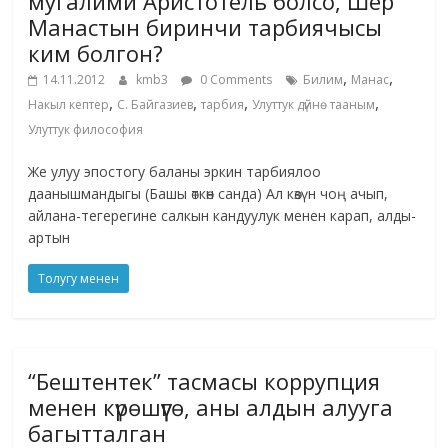
мугалими Аристотель болсо, Шер
Манастын биринчи тарбиячысы
ким болгон?
,
,
14.11.2012
kmb3
0 Comments
Билим
Манас
,
,
,
,
Накыл кептер
С. Байгазиев
тарбия
Улуттук дүйнө тааным
Улуттук философия
Же улуу эпостогу баланы эркин тарбиялоо
даанышмандыгы (Башы өткөн санда) Ал көзүн чоң ачып,
айлана-тегерегине салкын кандуулук менен карап, алды-
артын
Толугу менен
“Бештентек” тасмасы коррупция
менен күрөшүүгө, аны алдын алууга
багытталган