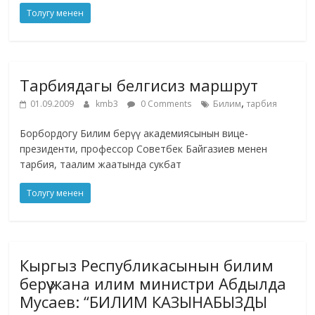
Толугу менен
Тарбиядагы белгисиз маршрут
,
01.09.2009
kmb3
0 Comments
Билим
тарбия
Борбордогу Билим берүү академиясынын вице-
президенти, профессор Советбек Байгазиев менен
тарбия, таалим жаатында сукбат
Толугу менен
Кыргыз Республикасынын билим
берүү жана илим министри Абдылда
Мусаев: “БИЛИМ КАЗЫНАБЫЗДЫ