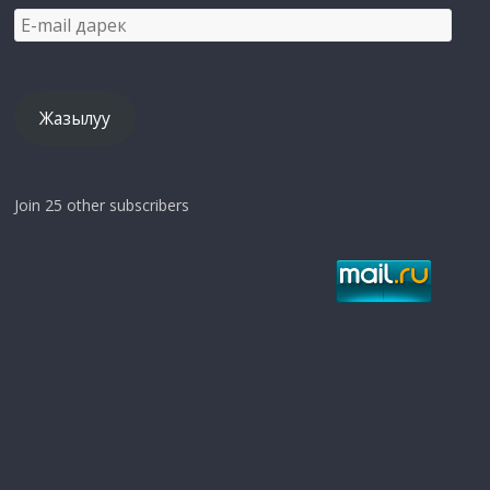
E-
mail
дарек
Жазылуу
Join 25 other subscribers