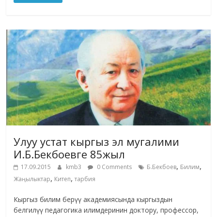
Улуу устат кыргыз эл мугалими
И.Б.Бекбоевге 85жыл
,
,
17.09.2015
kmb3
0 Comments
Б.Бекбоев
Билим
,
,
Жаңылыктар
Китеп
тарбия
Кыргыз билим берүү академиясында кыргыздын
белгилүү педагогика илимдеринин доктору, профессор,