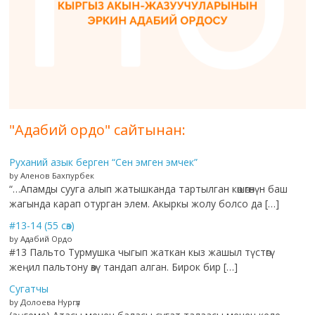
"Адабий ордо" сайтынан:
Руханий азык берген “Сен эмген эмчек”
by Аленов Бахпурбек
“…Апамды сууга алып жатышканда тартылган көшөгөнүн баш
жагында карап отурган элем. Акыркы жолу болсо да […]
#13-14 (55 сөз)
by Адабий Ордо
#13 Пальто Турмушка чыгып жаткан кыз жашыл түстөгү
жеңил пальтону өзү тандап алган. Бирок бир […]
Сугатчы
by Долоева Нургүл