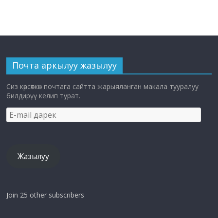
Почта аркылуу жазылуу
Сиз көрсөткөн почтага сайтта жарыяланган макала тууралуу
билдирүү келип турат.
E-
mail
дарек
Жазылуу
Join 25 other subscribers