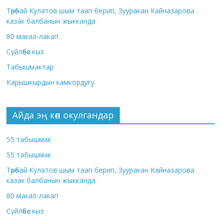
Төрөбай Кулатов шым таап берип, Зууракан Кайназарова
казак балбанын жыкканда
80 макал-лакап
Сүйлөбөс кыз
Табышмактар
Карышкырдын камкордугу
Айда эң көп окулгандар
55 табышмак
55 табышмак
Төрөбай Кулатов шым таап берип, Зууракан Кайназарова
казак балбанын жыкканда
80 макал-лакап
Сүйлөбөс кыз