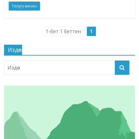
Толугу менен
1-бет 1 беттен
1
Издөө