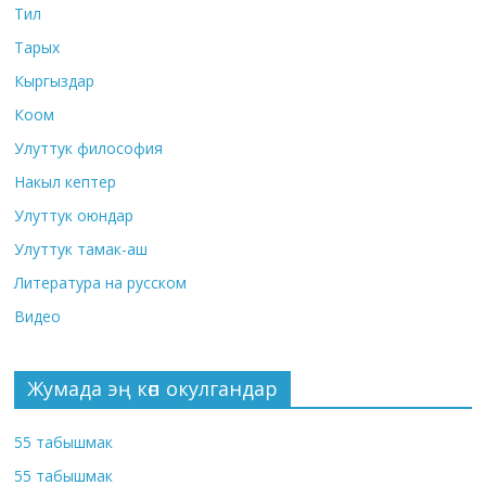
Тил
Тарых
Кыргыздар
Коом
Улуттук философия
Накыл кептер
Улуттук оюндар
Улуттук тамак-аш
Литература на русском
Видео
Жумада эң көп окулгандар
55 табышмак
55 табышмак