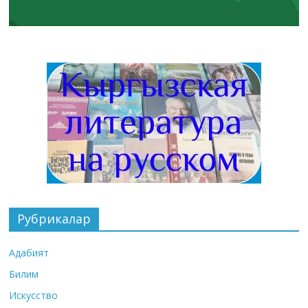
Рубрикалар
Адабият
Билим
Искусство