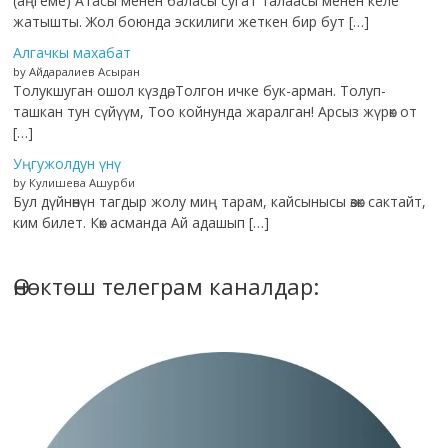
(аңгеме) Атасы менен баласы сугат талаасы менен келе
жатышты. Жол боюнда эскилиги жеткен бир бут […]
Алгачкы махабат
by Айдаралиев Асыран
Толукшуган ошол күздө, Толгон ичке бук-арман. Толуп-
ташкан тун сүйүүм, Тоо койнунда жаралган! Арсыз жүрөк от
[…]
Уңгужолдун үнү
by Кулишева Ашурби
Бул дүйнөнүн тагдыр жолу миң тарам, кайсынысы өзөк сактайт,
ким билет. Көк асманда Ай адашып […]
Өнөктөш телеграм каналдар: