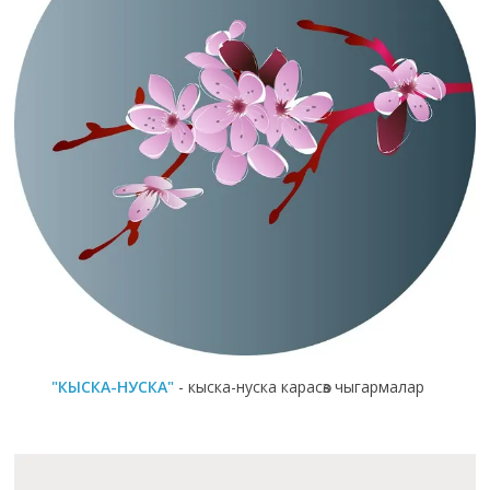
"КЫСКА-НУСКА"
- кыска-нуска карасөз чыгармалар