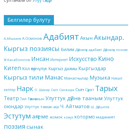
Султанали
on
Улуу сөздөр
Белгилер булуту
Адабият
Акындар.
Акын
А.Осмонов
А.Абыкаев
Кыргыз поэзиясы
Билим
Дүйнөлүк адабият
Дүйнөлүк поэзия
Кино
Инсан
Искусство
Интернет
Ж.Касаболотов
Китеп
Кыргыздар
Кол өнөрчүлүк
Кыргыз даамы
Кыргыз тили
Манас
Музыка
Манасчылар
Накыл
Тарых
Нарк
Сын
кептер
Сүрөт
О. Шакир
Салт
Санжыра
Театр
Улуттук дүйнө тааным
Улуттук
Төкмө акын
Тил
оюндар
Ч. Айтматов
Улуттук тамак-аш
Ш. Дүйшеев
Эстутум
аңгеме
котормо
жомок
маданият
комуз
поэзия
сынак