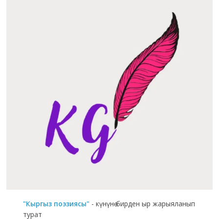
"Кыргыз поэзиясы"
- күнүнө бирден ыр жарыяланып
турат