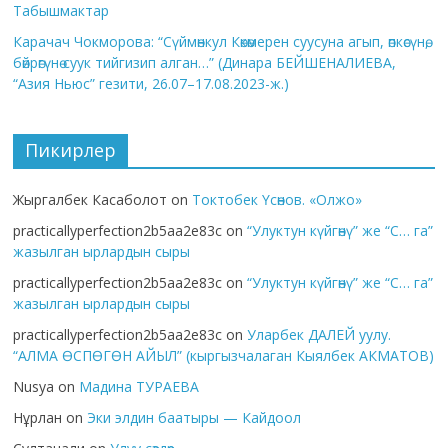
Табышмактар
Карачач Чокморова: “Сүймөнкул Көкөмерен суусуна агып, өпкөсүнө,
бөйрөгүнө суук тийгизип алган…” (Динара БЕЙШЕНАЛИЕВА,
“Азия Ньюс” гезити, 26.07–17.08.2023-ж.)
Пикирлер
Жыргалбек Касаболот
on
Токтобек Үсөнов. «Олжо»
practicallyperfection2b5aa2e83c
on
“Улуктун күйгөнү” же “С… га”
жазылган ырлардын сыры
practicallyperfection2b5aa2e83c
on
“Улуктун күйгөнү” же “С… га”
жазылган ырлардын сыры
practicallyperfection2b5aa2e83c
on
Уларбек ДАЛЕЙ уулу.
“АЛМА ӨСПӨГӨН АЙЫЛ” (кыргызчалаган Кыялбек АКМАТОВ)
Nusya
on
Мадина ТУРАЕВА
Нұрлан
on
Эки элдин баатыры — Кайдоол