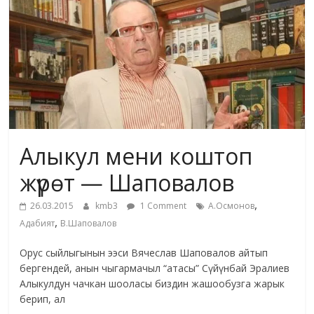
жана
адабияты
Алыкул мени коштоп
жүрөт — Шаповалов
,
26.03.2015
kmb3
1 Comment
А.Осмонов
,
Адабият
В.Шаповалов
Орус сыйлыгынын ээси Вячеслав Шаповалов айтып
бергендей, анын чыгармачыл “атасы” Сүйүнбай Эралиев
Алыкулдун чачкан шооласы биздин жашообузга жарык
берип, ал