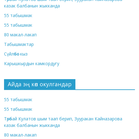
казак балбанын жыкканда
55 табышмак
55 табышмак
80 макал-лакап
Табышмактар
Сүйлөбөс кыз
Карышкырдын камкордугу
Айда эң көп окулгандар
55 табышмак
55 табышмак
Төрөбай Кулатов шым таап берип, Зууракан Кайназарова
казак балбанын жыкканда
80 макал-лакап