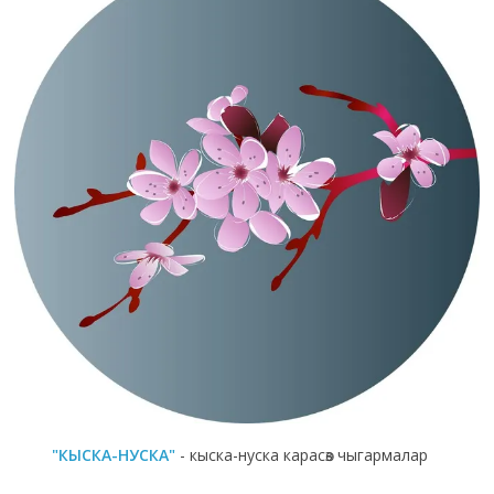
"КЫСКА-НУСКА"
- кыска-нуска карасөз чыгармалар