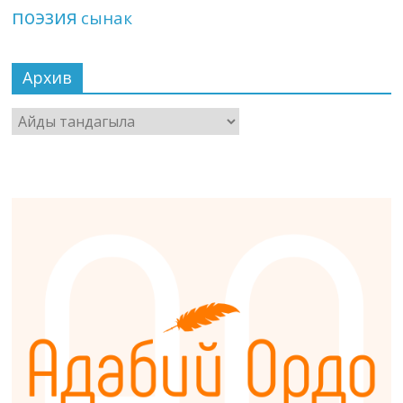
поэзия
сынак
Архив
Архив