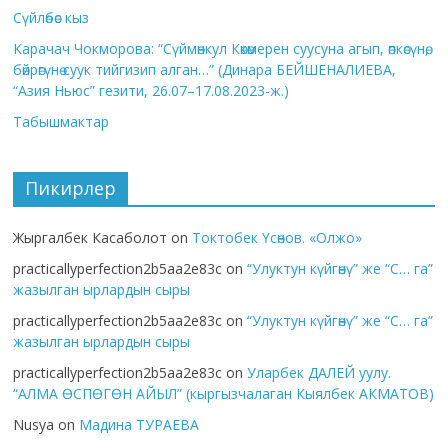
Сүйлөбөс кыз
Карачач Чокморова: “Сүймөнкул Көкөмерен суусуна агып, өпкөсүнө,
бөйрөгүнө суук тийгизип алган…” (Динара БЕЙШЕНАЛИЕВА,
“Азия Ньюс” гезити, 26.07–17.08.2023-ж.)
Табышмактар
Пикирлер
Жыргалбек Касаболот
on
Токтобек Үсөнов. «Олжо»
practicallyperfection2b5aa2e83c
on
“Улуктун күйгөнү” же “С… га”
жазылган ырлардын сыры
practicallyperfection2b5aa2e83c
on
“Улуктун күйгөнү” же “С… га”
жазылган ырлардын сыры
practicallyperfection2b5aa2e83c
on
Уларбек ДАЛЕЙ уулу.
“АЛМА ӨСПӨГӨН АЙЫЛ” (кыргызчалаган Кыялбек АКМАТОВ)
Nusya
on
Мадина ТУРАЕВА