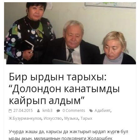
маданияты
жана
адабияты
Бир ырдын тарыхы:
“Долондон канатымды
кайрып алдым”
,
27.04.2015
kmb3
0 Comments
Адабият
,
,
,
Ж.Бузурманкулов
Искусство
Музыка
Тарых
Учурда жашы да, карысы да жактырып ырдап жүргөн бул
ырды акын, милициянын полковниги Жолдошбек