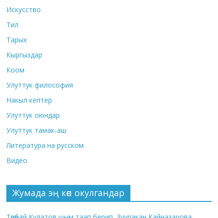
Искусство
Тил
Тарых
Кыргыздар
Коом
Улуттук философия
Накыл кептер
Улуттук оюндар
Улуттук тамак-аш
Литература на русском
Видео
Жумада эң көп окулгандар
Төрөбай Кулатов шым таап берип, Зууракан Кайназарова