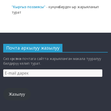
"Кыргыз поэзиясы"
- күнүнө бирден ыр жарыяланып
турат
Почта аркылуу жазылуу
Сиз көрсөткөн почтага сайтта жарыяланган макала тууралуу
билдирүү келип турат.
E-
mail
дарек
Жазылуу