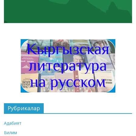
Рубрикалар
Адабият
Билим