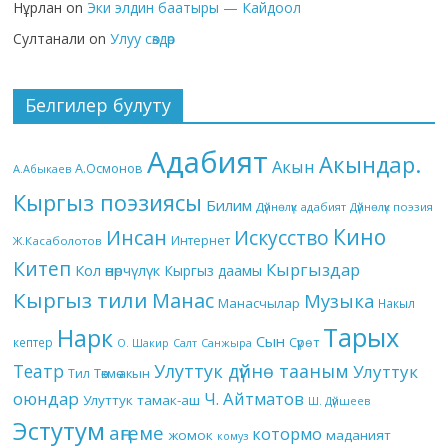
Нұрлан
on
Эки элдин баатыры — Кайдоол
Султанали
on
Улуу сөздөр
Белгилер булуту
Адабият
Акындар.
Акын
А.Осмонов
А.Абыкаев
Кыргыз поэзиясы
Билим
Дүйнөлүк адабият
Дүйнөлүк поэзия
Кино
Инсан
Искусство
Интернет
Ж.Касаболотов
Китеп
Кыргыздар
Кол өнөрчүлүк
Кыргыз даамы
Кыргыз тили
Манас
Музыка
Манасчылар
Накыл
Тарых
Нарк
Сын
кептер
Сүрөт
О. Шакир
Салт
Санжыра
Театр
Улуттук дүйнө тааным
Улуттук
Төкмө акын
Тил
оюндар
Ч. Айтматов
Улуттук тамак-аш
Ш. Дүйшеев
Эстутум
аңгеме
котормо
жомок
маданият
комуз