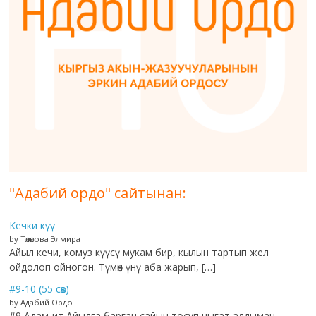
"Адабий ордо" сайтынан:
Кечки күү
by Төлөкова Элмира
Айыл кечи, комуз күүсү мукам бир, кылын тартып жел
ойдолоп ойногон. Түмөн үнү аба жарып, […]
#9-10 (55 сөз)
by Адабий Ордо
#9 Адам-ит Айылга барган сайын тосуп чыгат алдыман.