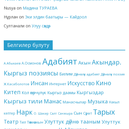
Nusya
on
Мадина ТУРАЕВА
Нұрлан
on
Эки элдин баатыры — Кайдоол
Султанали
on
Улуу сөздөр
Белгилер булуту
Адабият
Акындар.
Акын
А.Осмонов
А.Абыкаев
Кыргыз поэзиясы
Билим
Дүйнөлүк адабият
Дүйнөлүк поэзия
Кино
Инсан
Искусство
Интернет
Ж.Касаболотов
Китеп
Кыргыздар
Кол өнөрчүлүк
Кыргыз даамы
Кыргыз тили
Манас
Музыка
Манасчылар
Накыл
Тарых
Нарк
Сын
кептер
Сүрөт
О. Шакир
Салт
Санжыра
Театр
Улуттук дүйнө тааным
Улуттук
Төкмө акын
Тил