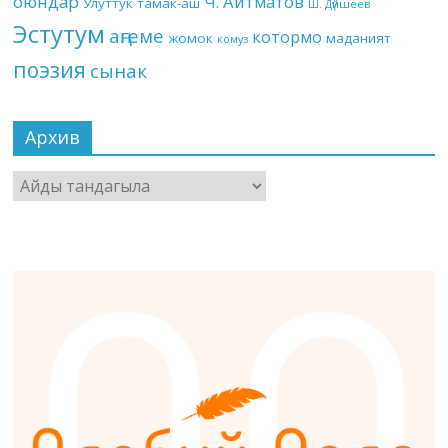
оюндар
Ч. Айтматов
Улуттук тамак-аш
Ш. Дүйшеев
Эстутум
аңгеме
котормо
жомок
маданият
комуз
поэзия
сынак
Архив
Архив