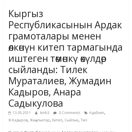
маданияты
Кыргыз
жана
адабияты
Республикасынын Ардак
грамоталары менен
өлкөнүн китеп тармагында
иштеген төмөнкү өкүлдөр
сыйланды: Тилек
Мураталиев, Жумадин
Кадыров, Анара
Садыкулова
,
13.05.2011
kmb3
0 Comments
Адабият
,
,
,
,
Ж.Кадыров
Жаңылыктар
Китеп
Сыйлык
Тил