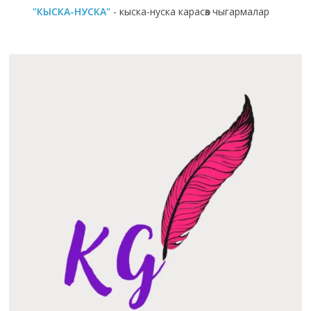
"КЫСКА-НУСКА"
- кыска-нуска карасөз чыгармалар