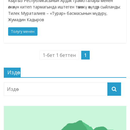
Кыргыз Республикасынын Ардак грамоталары менен
өлкөнүн китеп тармагында иштеген төмөнкү өкүлдөр сыйланды:
Тилек Мураталиев – «Турар» басмасынын мүдүрү,
Жумадин Кадыров
Толугу менен
1-бет 1 беттен
1
Издөө