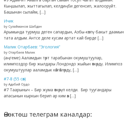
Кыңшылап, жыттагылап, келдиңби дегенсип, жалооруйт.
Башынан сылайм, […]
Ичик
by Сулайманов Шабдан
Арымында турмуш деген сапардын, Азбы-көппү бакыт даамын
тата алдым. Антсе деле кусам артат кай бирде […]
Малик Отарбаев: “Эгология”
by Отарбаев Малик
(аңгеме) Ааламдын төрт тарабынан окумуштуулар,
илимпоздор бир жылдары Лондондо жыйын өткөрдү. Илимпоз
окумуштуулар ааламдык көйгөйлөрдү, […]
#7-8 (55 сөз)
by Адабий Ордо
#7 Таарыныч – Бир жума өткөрүп келди. Бир туугандары
апасынын кыркын берип ар ким өз […]
Өнөктөш телеграм каналдар: