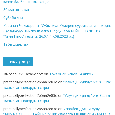
казак балбанын жыкканда
80 макал-лакап
Сүйлөбөс кыз
Карачач Чокморова: “Сүймөнкул Көкөмерен суусуна агып, өпкөсүнө,
бөйрөгүнө суук тийгизип алган…” (Динара БЕЙШЕНАЛИЕВА,
“Азия Ньюс” гезити, 26.07–17.08.2023-ж.)
Табышмактар
Пикирлер
Жыргалбек Касаболот
on
Токтобек Үсөнов. «Олжо»
practicallyperfection2b5aa2e83c
on
“Улуктун күйгөнү” же “С… га”
жазылган ырлардын сыры
practicallyperfection2b5aa2e83c
on
“Улуктун күйгөнү” же “С… га”
жазылган ырлардын сыры
practicallyperfection2b5aa2e83c
on
Уларбек ДАЛЕЙ уулу.
“АЛМА ӨСПӨГӨН АЙЫЛ” (кыргызчалаган Кыялбек АКМАТОВ)