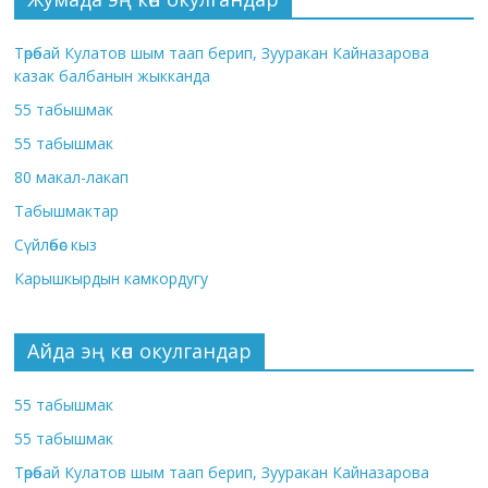
Төрөбай Кулатов шым таап берип, Зууракан Кайназарова
казак балбанын жыкканда
55 табышмак
55 табышмак
80 макал-лакап
Табышмактар
Сүйлөбөс кыз
Карышкырдын камкордугу
Айда эң көп окулгандар
55 табышмак
55 табышмак
Төрөбай Кулатов шым таап берип, Зууракан Кайназарова