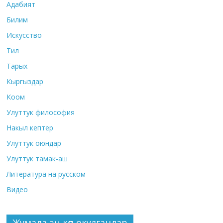
Адабият
Билим
Искусство
Тил
Тарых
Кыргыздар
Коом
Улуттук философия
Накыл кептер
Улуттук оюндар
Улуттук тамак-аш
Литература на русском
Видео
Жумада эң көп окулгандар