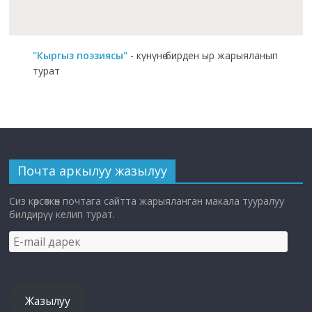
"Кыргыз поэзиясы"
- күнүнө бирден ыр жарыяланып
турат
Почта аркылуу жазылуу
Сиз көрсөткөн почтага сайтта жарыяланган макала тууралуу
билдирүү келип турат.
E-
mail
дарек
Жазылуу