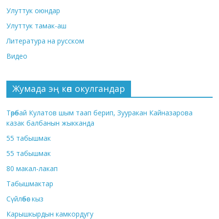
Улуттук оюндар
Улуттук тамак-аш
Литература на русском
Видео
Жумада эң көп окулгандар
Төрөбай Кулатов шым таап берип, Зууракан Кайназарова
казак балбанын жыкканда
55 табышмак
55 табышмак
80 макал-лакап
Табышмактар
Сүйлөбөс кыз
Карышкырдын камкордугу