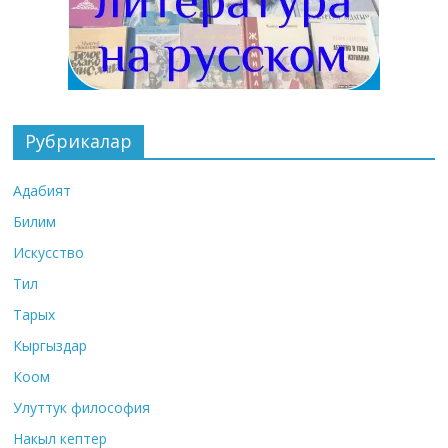
Рубрикалар
Адабият
Билим
Искусство
Тил
Тарых
Кыргыздар
Коом
Улуттук философия
Накыл кептер