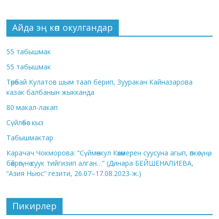
Айда эң көп окулгандар
55 табышмак
55 табышмак
Төрөбай Кулатов шым таап берип, Зууракан Кайназарова
казак балбанын жыкканда
80 макал-лакап
Сүйлөбөс кыз
Табышмактар
Карачач Чокморова: “Сүймөнкул Көкөмерен суусуна агып, өпкөсүнө,
бөйрөгүнө суук тийгизип алган…” (Динара БЕЙШЕНАЛИЕВА,
“Азия Ньюс” гезити, 26.07–17.08.2023-ж.)
Пикирлер