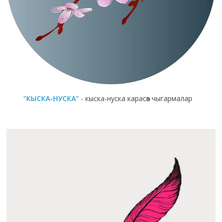
"КЫСКА-НУСКА"
- кыска-нуска карасөз чыгармалар