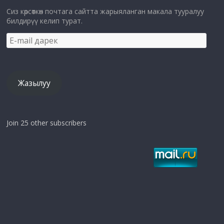
Сиз көрсөткөн почтага сайтта жарыяланган макала тууралуу
билдирүү келип турат.
E-
mail
дарек
Жазылуу
Join 25 other subscribers