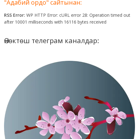
"Адабий ордо" сайтынан:
RSS Error:
WP HTTP Error: cURL error 28: Operation timed out
after 10001 milliseconds with 16116 bytes received
Өнөктөш телеграм каналдар: