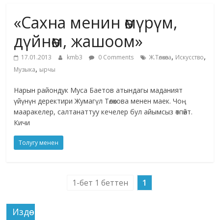
маданияты
«Сахна менин өмүрүм,
жана
адабияты
дүйнөм, жашоом»
,
,
17.01.2013
kmb3
0 Comments
Ж.Төлөкөва
Искусство
,
Музыка
ырчы
Нарын райондук Муса Баетов атындагы маданият
үйүнүн деректири Жумагүл Төлөкова менен маек. Чоң
мааракелер, салтанаттуу кечелер бул айымсыз өтпөйт.
Кичи
Толугу менен
1-бет 1 беттен
1
Издөө