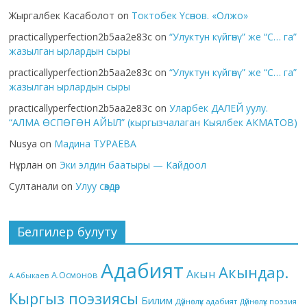
Жыргалбек Касаболот
on
Токтобек Үсөнов. «Олжо»
practicallyperfection2b5aa2e83c
on
“Улуктун күйгөнү” же “С… га”
жазылган ырлардын сыры
practicallyperfection2b5aa2e83c
on
“Улуктун күйгөнү” же “С… га”
жазылган ырлардын сыры
practicallyperfection2b5aa2e83c
on
Уларбек ДАЛЕЙ уулу.
“АЛМА ӨСПӨГӨН АЙЫЛ” (кыргызчалаган Кыялбек АКМАТОВ)
Nusya
on
Мадина ТУРАЕВА
Нұрлан
on
Эки элдин баатыры — Кайдоол
Султанали
on
Улуу сөздөр
Белгилер булуту
Адабият
Акындар.
Акын
А.Осмонов
А.Абыкаев
Кыргыз поэзиясы
Билим
Дүйнөлүк адабият
Дүйнөлүк поэзия