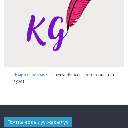
"Кыргыз поэзиясы"
- күнүнө бирден ыр жарыяланып
турат
Почта аркылуу жазылуу