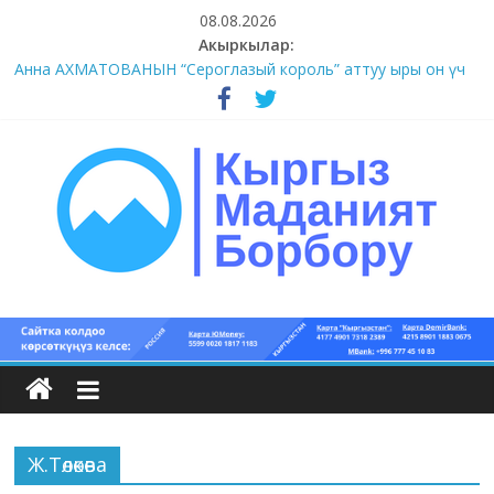
Skip
08.08.2026
to
Акыркылар:
content
Анна АХМАТОВАНЫН “Сероглазый король” аттуу ыры он үч
акындын котормосунда
#11-12 (55 сөз сынагы)
#9-10 (55 сөз сынагы)
#5-8 (55 сөз сынагы)
#1-4 (55 сөз сынагы)
Кыргыз
маданият
борбору
Ж.Төлөкөва
Кыргыз