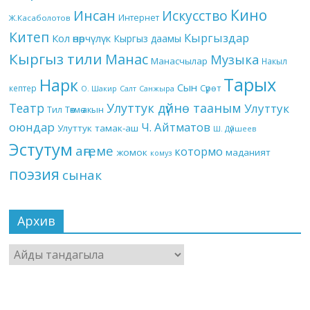
Кино
Инсан
Искусство
Интернет
Ж.Касаболотов
Китеп
Кыргыздар
Кол өнөрчүлүк
Кыргыз даамы
Кыргыз тили
Манас
Музыка
Манасчылар
Накыл
Тарых
Нарк
Сын
кептер
Сүрөт
О. Шакир
Салт
Санжыра
Театр
Улуттук дүйнө тааным
Улуттук
Төкмө акын
Тил
оюндар
Ч. Айтматов
Улуттук тамак-аш
Ш. Дүйшеев
Эстутум
аңгеме
котормо
жомок
маданият
комуз
поэзия
сынак
Архив
Архив