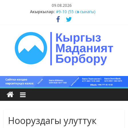
Skip
09.08.2026
#11-12 (55 сөз сынагы)
to
Акыркылар:
#9-10 (55 сөз сынагы)
content
#5-8 (55 сөз сынагы)
#1-4 (55 сөз сынагы)
#13-14 (55 сөз сынагы)
Кыргыз
маданият
борбору
Нооруздагы улуттук
Кыргыз
маданияты