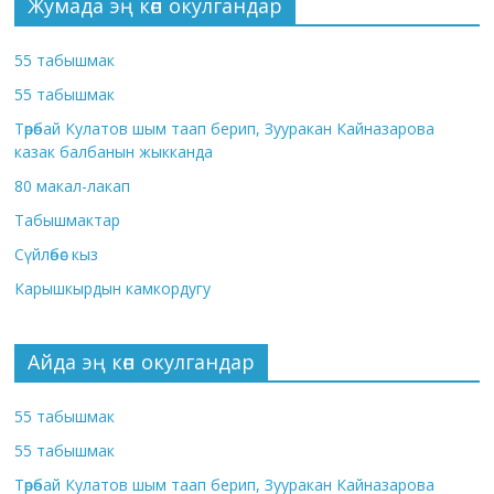
Жумада эң көп окулгандар
55 табышмак
55 табышмак
Төрөбай Кулатов шым таап берип, Зууракан Кайназарова
казак балбанын жыкканда
80 макал-лакап
Табышмактар
Сүйлөбөс кыз
Карышкырдын камкордугу
Айда эң көп окулгандар
55 табышмак
55 табышмак
Төрөбай Кулатов шым таап берип, Зууракан Кайназарова