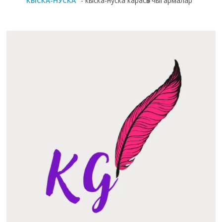
"КЫСКА-НУСКА"
- кыска-нуска карасөз чыгармалар