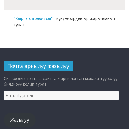
"Кыргыз поэзиясы"
- күнүнө бирден ыр жарыяланып
турат
Почта аркылуу жазылуу
Сиз көрсөткөн почтага сайтта жарыяланган макала тууралуу
билдирүү келип турат.
E-
mail
дарек
Жазылуу