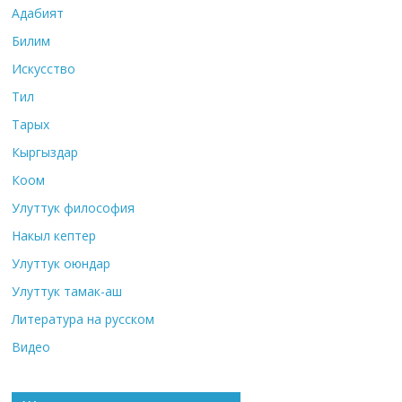
Адабият
Билим
Искусство
Тил
Тарых
Кыргыздар
Коом
Улуттук философия
Накыл кептер
Улуттук оюндар
Улуттук тамак-аш
Литература на русском
Видео