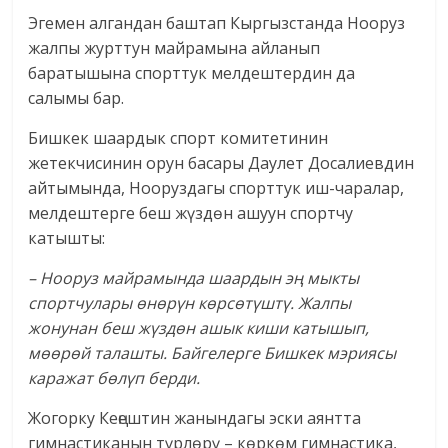
Эгемен алгандан баштап Кыргызстанда Нооруз
жалпы журттун майрамына айланып
баратышына спорттук мелдештердин да
салымы бар.
Бишкек шаардык спорт комитетинин
жетекчисинин орун басары Даулет Досалиевдин
айтымында, Нооруздагы спорттук иш-чаралар,
мелдештерге беш жүздөн ашуун спортчу
катышты:
– Нооруз майрамында шаардын эң мыкты
спортчулары өнөрүн көрсөтүштү. Жалпы
жонунан беш жүздөн ашык киши катышып,
мөөрөй талашты. Байгелерге Бишкек мэриясы
каражат бөлүп берди.
Жогорку Кеңештин жанындагы эски аянтта
гимнастиканын түрлөрү – көркөм гимнастика,