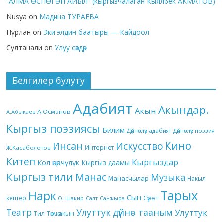
“АЛМА ӨСПӨГӨН АЙЫЛ” (кыргызчалаган Кыялбек АКМАТОВ)
Nusya
on
Мадина ТУРАЕВА
Нұрлан
on
Эки элдин баатыры — Кайдоол
Султанали
on
Улуу сөздөр
Белгилер булуту
Адабият
Акындар.
Акын
А.Осмонов
А.Абыкаев
Кыргыз поэзиясы
Билим
Дүйнөлүк адабият
Дүйнөлүк поэзия
Кино
Инсан
Искусство
Интернет
Ж.Касаболотов
Китеп
Кыргыздар
Кол өнөрчүлүк
Кыргыз даамы
Кыргыз тили
Манас
Музыка
Манасчылар
Накыл
Тарых
Нарк
Сын
кептер
Сүрөт
О. Шакир
Салт
Санжыра
Театр
Улуттук дүйнө тааным
Улуттук
Төкмө акын
Тил