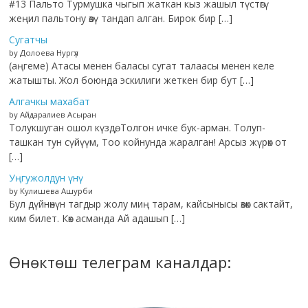
#13 Пальто Турмушка чыгып жаткан кыз жашыл түстөгү
жеңил пальтону өзү тандап алган. Бирок бир […]
Сугатчы
by Долоева Нургүл
(аңгеме) Атасы менен баласы сугат талаасы менен келе
жатышты. Жол боюнда эскилиги жеткен бир бут […]
Алгачкы махабат
by Айдаралиев Асыран
Толукшуган ошол күздө, Толгон ичке бук-арман. Толуп-
ташкан тун сүйүүм, Тоо койнунда жаралган! Арсыз жүрөк от
[…]
Уңгужолдун үнү
by Кулишева Ашурби
Бул дүйнөнүн тагдыр жолу миң тарам, кайсынысы өзөк сактайт,
ким билет. Көк асманда Ай адашып […]
Өнөктөш телеграм каналдар: