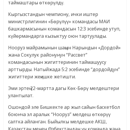
таймаштары өткөрүлдү.
Кыргызстандын чемпиону, ички иштер
министрлигинин «Бөрүлүү» командасы МАИ
башкармасынын командасын 12:3 эсебинде утуп,
күйөрмандарга кызыктуу оюн тартуулады.
Нооруз майрамынын шаңын Нарындын «Дордой»
жана Сокулук районунун “Рассвет”
командасынын жигиттеринин таймашуусу
арттырды. Натыйжада 5:2 эсебинде “дордойдун”
жигиттери жеңишке жетишти.
Эми эртең 22-мартта дагы Көк-Бөрү мелдештери
улантылат.
Ошондой эле Бишкекте ар жыл сайын баскетбол
боюнча эл аралык “Нооруз” мелдеш өткөрүү
салтка айланган. Быйылкы мелдешке АКШ,
Казакстан менен Өзбекстандан үч команда жана