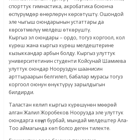
спорттук гимнастика, акробатика боюнча
өспүрүмдөр өнөрлөрүн көрсөтүштү. Ошондой
эле чыгыш оюндарынын устаттары да
көрсөтмөлүү мелдеш өткөрүштү.
Кыргыз эл оюндары – ордо, тогуз коргоол, кол
күрөш жана кыргыз күрөш мелдештерине
кызыккандар арбын болду. Кыргыз улуттук
университетинин студенти Койсунай Шамиева
улуттук оюндар Нооруздун шаанисин
арттыраарын белгилеп, бабалар мурасы тогуз
коргоол оюнун өнүктүрүү зарылдыгын
билдирди.
Таластан келип кыргыз күрөшүнөн мөөрөй
алган Жалил Жоробеков Ноорузда эле улуттук
оюндарга көңүл бурбай, мындай мелдештер Ала-
Тоо аймагында көп болсо деген тилекте.