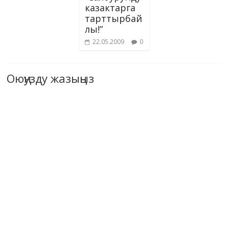
казактарга
тарттырбай
лы!”
22.05.2009
0
Оюңузду жазыңыз