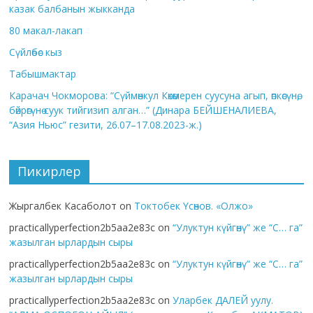
казак балбанын жыкканда
80 макал-лакап
Сүйлөбөс кыз
Табышмактар
Карачач Чокморова: “Сүймөнкул Көкөмерен суусуна агып, өпкөсүнө,
бөйрөгүнө суук тийгизип алган…” (Динара БЕЙШЕНАЛИЕВА,
“Азия Ньюс” гезити, 26.07–17.08.2023-ж.)
Пикирлер
Жыргалбек Касаболот
on
Токтобек Үсөнов. «Олжо»
practicallyperfection2b5aa2e83c
on
“Улуктун күйгөнү” же “С… га”
жазылган ырлардын сыры
practicallyperfection2b5aa2e83c
on
“Улуктун күйгөнү” же “С… га”
жазылган ырлардын сыры
practicallyperfection2b5aa2e83c
on
Уларбек ДАЛЕЙ уулу.