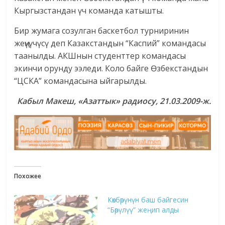
Кыргызстандан үч команда катышты.
Бир жумага созулган баскетбол турниринин
жеңүүчүсү деп Казакстандын “Каспий” командасы
таанылды. АКШнын студенттер командасы
экинчи орунду ээледи. Коло байге Өзбекстандын
“ЦСКА” командасына ыйгарылды.
Кабыл Макеш, «Азаттык» радиосу, 21.03.2009-ж.
Похожее
Көкбөрүнүн баш байгесин
“Бөрүлүү” жеңип алды