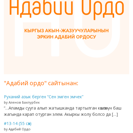
"Адабий ордо" сайтынан:
Руханий азык берген “Сен эмген эмчек”
by Аленов Бахпурбек
“…Апамды сууга алып жатышканда тартылган көшөгөнүн баш
жагында карап отурган элем. Акыркы жолу болсо да […]
#13-14 (55 сөз)
by Адабий Ордо