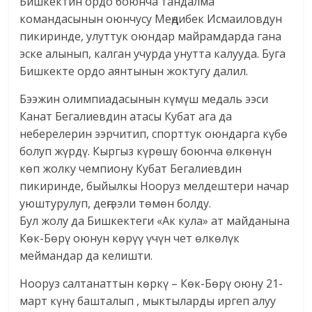
Бишкектин ордо боюнча тандалма
командасынын оюнчусу Меңдибек Исмаиловдун
пикиринде, улуттук оюндар майрамдарда гана
эске алынып, калган учурда унутта калууда. Буга
Бишкекте ордо аянтынын жоктугу далил.
Бээжин олимпиадасынын күмүш медаль ээси
Канат Бегалиевдин атасы Кубат ага да
неберелерин ээрчитип, спорттук оюндарга күбө
болуп жүрдү. Кыргыз күрөшү боюнча өлкөнүн
көп жолку чемпиону Кубат Бегалиевдин
пикиринде, быйылкы Нооруз мелдештери начар
уюштурулуп, деңгээли төмөн болду.
Бул жолу да Бишкектеги «Ак кула» ат майданына
Көк-Бөрү оюнун көрүү үчүн чет өлкөлүк
меймандар да келишти.
Нооруз салтанаттын көркү – Көк-Бөрү оюну 21-
март күнү башталып , мыктыларды иргеп алуу