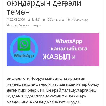
оюндардын деңгээли
жана
төмөн
адабияты
,
25.03.2009
kmb3
0 Comments
Жаңылыктар
,
Нооруз
Улуттук оюндар
Бишкектеги Нооруз майрамына арналган
мелдештердин деңгээли жылдагыдан начар болду
деген пикирлер бар. Мөөрөй талашууларга беш
жүздөн ашуун спортчу катышты. Көк-Бөрү
мелдешине 4 команда гана катышууда.