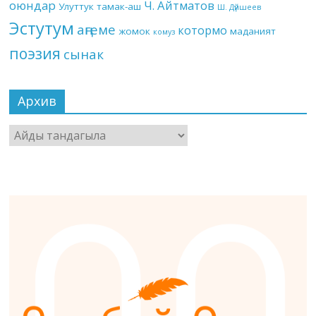
оюндар
Ч. Айтматов
Улуттук тамак-аш
Ш. Дүйшеев
Эстутум
аңгеме
котормо
жомок
маданият
комуз
поэзия
сынак
Архив
Архив