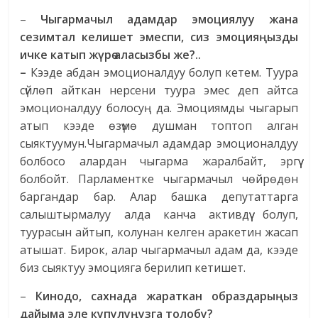
–
Чыгармачыл адамдар эмоциялуу жана
сезимтал келишет эмеспи, сиз эмоцияңызды
ичке катып жүрө аласызбы же?..
–
Кээде абдан эмоционалдуу болуп кетем. Туура
сүйлөп айткан нерсени туура эмес деп айтса
эмоционалдуу болосуң да. Эмоциямды чыгарып
атып кээде өзүмө душман топтоп алган
сыяктуумун.Чыгармачыл адамдар эмоционалдуу
болбосо алардан чыгарма жаралбайт, эргүү
болбойт. Парламентке чыгармачыл чөйрөдөн
баргандар бар. Алар башка депутаттарга
салыштырмалуу алда канча активдүү болуп,
туурасын айтып, колунан келген аракетин жасап
атышат. Бирок, алар чыгармачыл адам да, кээде
биз сыяктуу эмоцияга берилип кетишет.
–
Кинодо, сахнада жараткан образдарыңыз
дайыма эле купулуңузга толобу?