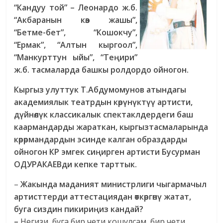
“Кандуу той” – Леонардо ж.б.
“Акбаранын көз жашы”,
“Бетме-бет”, “Кошокчу”,
“Ермак”, “Алтын кыргоол”,
“Манкурттун ыйы”, “Теңири”
ж.б. тасмаларда башкы ролдордо ойногон.
Кыргыз улуттук Т.Абдумомунов атындагы
академиялык театрдын көрүнүктүү артисти,
дүйнөлүк классикалык спектаклдердеги баш
каармандарды жараткан, кыргызтасмаларында
көрөрмандардын эсинде калган образдарды
ойногон КР эмгек сиңирген артисти Бусурман
ОДУРАКАЕВди кепке тарттык.
–
Жакында маданият министрлиги чыгармачыл
артисттерди аттестациядан өткөргөнү жатат,
буга сиздин пикириңиз кандай?
–
Негизи, буга бир чети кошулсам, бир чети