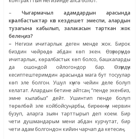
контракттын негизинде алса болот.
–
Чыгармачыл адамдардын арасында
көралбастыктар көп кездешет эмеспи, алардын
тузагына кабылып, залакасын тарткан жок
белеңиз?
–
Негизи ичитарлык деген менде жок. Бирок
биздин чөйрөдө абдан көп экен. Өзүлөрүндө
ичитарлык, көралбастык көп болсо, башкаларды
да ошондой ойлогондор бар. Өзүмдүн
кесиптештеримдин арасында мага бут тосуулар
көп эле болгон. Ушул күнгө чейин деле болуп
келатат. Алардын бетине айтсаң “пенде экенбиз,
эмне кылабыз” дейт. Ушинтип пенде болуп
төрөлбөй эле койбойсуңарбы, бирөөнүн нервин
бузуп, аларга зыян тарттырып деп коем. Бир
чети душмандарым мени абдан курчутат, бир
чети адам болгондон кийин чарчап да кетесиң.