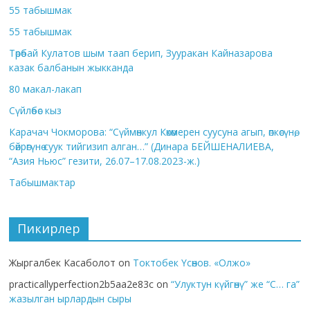
55 табышмак
55 табышмак
Төрөбай Кулатов шым таап берип, Зууракан Кайназарова
казак балбанын жыкканда
80 макал-лакап
Сүйлөбөс кыз
Карачач Чокморова: “Сүймөнкул Көкөмерен суусуна агып, өпкөсүнө,
бөйрөгүнө суук тийгизип алган…” (Динара БЕЙШЕНАЛИЕВА,
“Азия Ньюс” гезити, 26.07–17.08.2023-ж.)
Табышмактар
Пикирлер
Жыргалбек Касаболот
on
Токтобек Үсөнов. «Олжо»
practicallyperfection2b5aa2e83c
on
“Улуктун күйгөнү” же “С… га”
жазылган ырлардын сыры