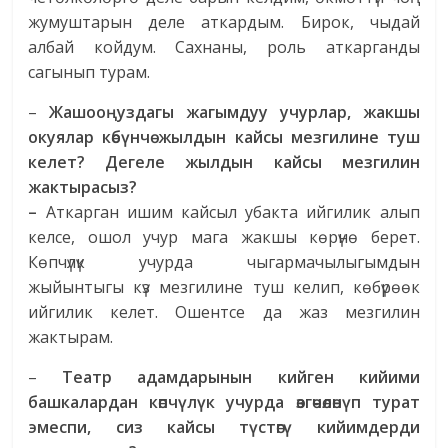
жумуштарын деле аткардым. Бирок, чыдай
албай койдум. Сахнаны, роль аткарганды
сагынып турам.
–
Жашооңуздагы жагымдуу учурлар, жакшы
окуялар көбүнчө жылдын кайсы мезгилине туш
келет?
Дегеле жылдын кайсы мезгилин
жактырасыз?
–
Аткарган ишим кайсыл убакта ийгилик алып
келсе, ошол учур мага жакшы көрүнө берет.
Көпчүлүк учурда чыгармачылыгымдын
жыйынтыгы күз мезгилине туш келип, көбүрөөк
ийгилик келет. Ошентсе да жаз мезгилин
жактырам.
–
Театр адамдарынын кийген кийими
башкалардан көпчүлүк учурда өзгөчөлөнүп турат
эмеспи, сиз кайсы түстөгү кийимдерди