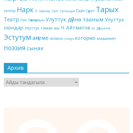
Тарых
Нарк
Сын
кептер
Сүрөт
О. Шакир
Салт
Санжыра
Театр
Улуттук дүйнө тааным
Улуттук
Төкмө акын
Тил
оюндар
Ч. Айтматов
Улуттук тамак-аш
Ш. Дүйшеев
Эстутум
аңгеме
котормо
жомок
маданият
комуз
поэзия
сынак
Архив
Архив