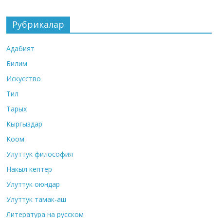
Рубрикалар
Адабият
Билим
Искусство
Тил
Тарых
Кыргыздар
Коом
Улуттук философия
Накыл кептер
Улуттук оюндар
Улуттук тамак-аш
Литература на русском