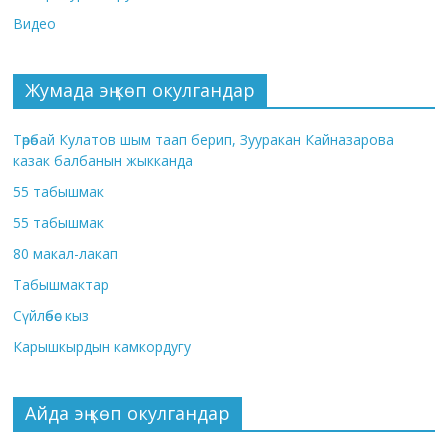
Видео
Жумада эң көп окулгандар
Төрөбай Кулатов шым таап берип, Зууракан Кайназарова
казак балбанын жыкканда
55 табышмак
55 табышмак
80 макал-лакап
Табышмактар
Сүйлөбөс кыз
Карышкырдын камкордугу
Айда эң көп окулгандар