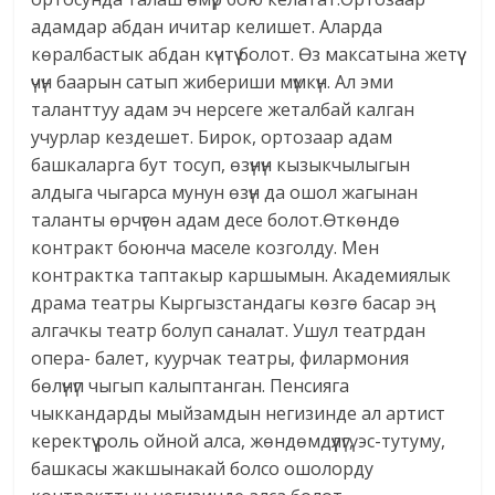
адамдар абдан ичитар келишет. Аларда
көралбастык абдан күчтүү болот. Өз максатына жетүү
үчүн баарын сатып жибериши мүмкүн. Ал эми
таланттуу адам эч нерсеге жеталбай калган
учурлар кездешет. Бирок, ортозаар адам
башкаларга бут тосуп, өзүнүн кызыкчылыгын
алдыга чыгарса мунун өзүн да ошол жагынан
таланты өрчүгөн адам десе болот.Өткөндө
контракт боюнча маселе козголду. Мен
контрактка таптакыр каршымын. Академиялык
драма театры Кыргызстандагы көзгө басар эң
алгачкы театр болуп саналат. Ушул театрдан
опера- балет, куурчак театры, филармония
бөлүнүп чыгып калыптанган. Пенсияга
чыккандарды мыйзамдын негизинде ал артист
керектүү роль ойной алса, жөндөмдүүлүгү, эс-тутуму,
башкасы жакшынакай болсо ошолорду