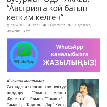
маданияты
“Австрияга кой багып
жана
кетким келген”
адабияты
,
29.04.2009
kmb3
0 Comments
Б.Одуракаев
,
Искусство
Театр
Кыскача маалымат:
Сахнада аткарган көрү-нүктүү
ролдору: “Ромео менен
Жулетта” – Ромео, “Гамлет” –
Гамлет, “Король Лир”-Кент,