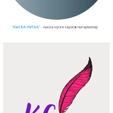
"КЫСКА-НУСКА"
- кыска-нуска карасөз чыгармалар