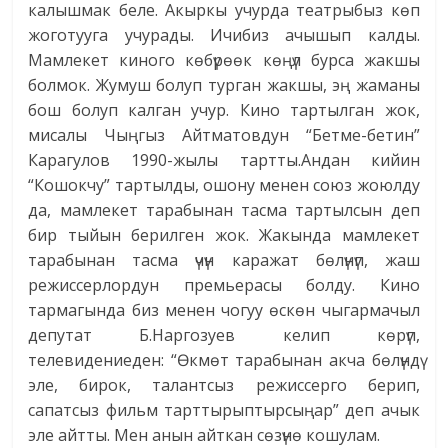
калышмак беле. Акыркы учурда театрыбыз көп
жоготууга учурады. Ичибиз ачышып калды.
Мамлекет киного көбүрөөк көңүл бурса жакшы
болмок. Жумуш болуп турган жакшы, эң жаманы
бош болуп калган учур. Кино тартылган жок,
мисалы Чыңгыз Айтматовдун “Бетме-бетин”
Карагулов 1990-жылы тартты.Андан кийин
“Кошокчу” тартылды, ошону менен союз жоюлду
да, мамлекет тарабынан тасма тартылсын деп
бир тыйын берилген жок. Жакында мамлекет
тарабынан тасма үчүн каражат бөлүнүп, жаш
режиссерлордун премьерасы болду. Кино
тармагында биз менен чогуу өскөн чыгармачыл
депутат Б.Наргозуев келип көрүп,
телевидениеден: “Өкмөт тарабынан акча бөлүндү
эле, бирок, талантсыз режиссерго берип,
сапатсыз фильм тарттырыптырсыңар” деп ачык
эле айтты. Мен анын айткан сөзүнө кошулам.