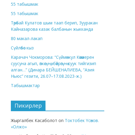
55 табышмак
55 табышмак
Төрөбай Кулатов шым таап берип, Зууракан
Кайназарова казак балбанын жыкканда
80 макал-лакап
Сүйлөбөс кыз
Карачач Чокморова: “Сүймөнкул Көкөмерен
суусуна агып, өпкөсүнө, бөйрөгүнө суук тийгизип
алган…” (Динара БЕЙШЕНАЛИЕВА, “Азия
Ньюс” гезити, 26.07–17.08.2023-ж.)
Табышмактар
Пикирлер
Жыргалбек Касаболот
on
Токтобек Үсөнов.
«Олжо»