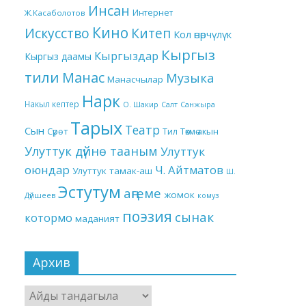
Инсан
Интернет
Ж.Касаболотов
Кино
Китеп
Искусство
Кол өнөрчүлүк
Кыргыз
Кыргыздар
Кыргыз даамы
тили
Манас
Музыка
Манасчылар
Нарк
Накыл кептер
О. Шакир
Салт
Санжыра
Тарых
Театр
Сын
Төкмө акын
Сүрөт
Тил
Улуттук дүйнө тааным
Улуттук
оюндар
Ч. Айтматов
Улуттук тамак-аш
Ш.
Эстутум
аңгеме
жомок
Дүйшеев
комуз
поэзия
сынак
котормо
маданият
Архив
Архив