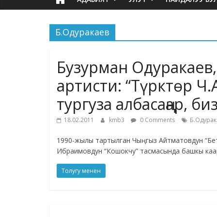
Б.Одуракаев
Бузурман Одуракаев,
артисти: “Түрктөр Ч
тургуза албасаңар, б
18.02.2011
kmb3
0 Comments
Б.Одурак
1990-жылы тартылган Чыңгыз Айтматовдун “Бе
Ибраимовдун “Кошокчу” тасмасында башкы ка
Толугу менен