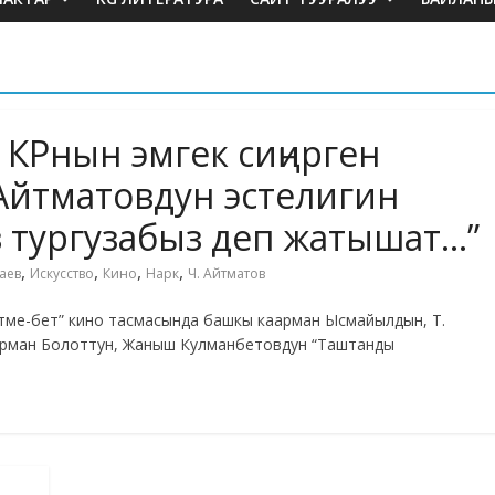
 КРнын эмгек сиңирген
.Айтматовдун эстелигин
из тургузабыз деп жатышат…”
,
,
,
,
аев
Искусство
Кино
Нарк
Ч. Айтматов
тме-бет” кино тасмасында башкы каарман Ысмайылдын, Т.
арман Болоттун, Жаныш Кулманбетовдун “Таштанды