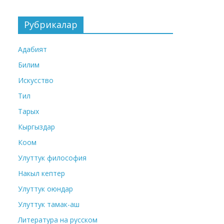
Рубрикалар
Адабият
Билим
Искусство
Тил
Тарых
Кыргыздар
Коом
Улуттук философия
Накыл кептер
Улуттук оюндар
Улуттук тамак-аш
Литература на русском