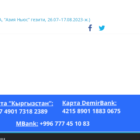
А, “Азия Ньюс” гезити, 26.07–17.08.2023-ж.)
ЫШ