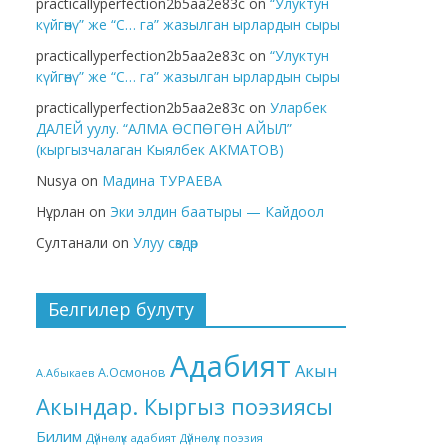
practicallyperfection2b5aa2e83c
on
“Улуктун
күйгөнү” же “С… га” жазылган ырлардын сыры
practicallyperfection2b5aa2e83c
on
“Улуктун
күйгөнү” же “С… га” жазылган ырлардын сыры
practicallyperfection2b5aa2e83c
on
Уларбек
ДАЛЕЙ уулу. “АЛМА ӨСПӨГӨН АЙЫЛ”
(кыргызчалаган Кыялбек АКМАТОВ)
Nusya
on
Мадина ТУРАЕВА
Нұрлан
on
Эки элдин баатыры — Кайдоол
Султанали
on
Улуу сөздөр
Белгилер булуту
Адабият
Акын
А.Осмонов
А.Абыкаев
Акындар. Кыргыз поэзиясы
Билим
Дүйнөлүк адабият
Дүйнөлүк поэзия