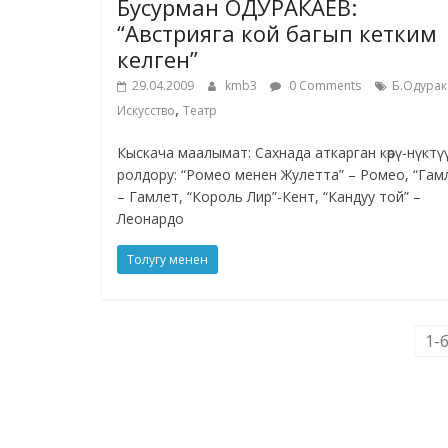
Бусурман ОДУРАКАЕВ:
“Австрияга кой багып кетким
келген”
29.04.2009
kmb3
0 Comments
Б.Одурак
,
Искусство
Театр
Кыскача маалымат: Сахнада аткарган көрү-нүктү
ролдору: “Ромео менен Жулетта” – Ромео, “Гам
– Гамлет, “Король Лир”-Кент, “Кандуу той” –
Леонардо
Толугу менен
1-