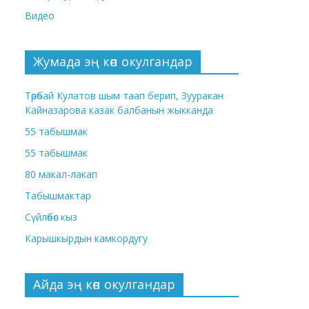
Видео
Жумада эң көп окулгандар
Төрөбай Кулатов шым таап берип, Зууракан
Кайназарова казак балбанын жыкканда
55 табышмак
55 табышмак
80 макал-лакап
Табышмактар
Сүйлөбөс кыз
Карышкырдын камкордугу
Айда эң көп окулгандар