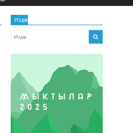
Издөө