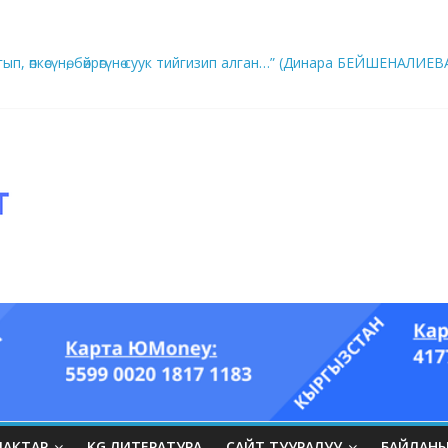
ып, өпкөсүнө, бөйрөгүнө суук тийгизип алган…” (Динара БЕЙШЕНАЛИЕВ
ры он үч акындын котормосунда
ЛАКТАР
KG ЛИТЕРАТУРА
САЙТ ТУУРАЛУУ
БАЙЛАН