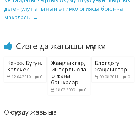
Кытайдагы кыргыз окумуштуусунун “кыргыз”
жолунда…
ki
деген улут атынын этимологиясы боюнча
макаласы
→
Сизге да жагышы мүмкүн
Кечээ. Бүгүн.
Жаңылыктар,
Блогдогу
Келечек
интервьюла
жаңылыктар
р жана
12.04.2010
0
09.08.2011
0
башкалар
18.02.2009
0
Оюңузду жазыңыз