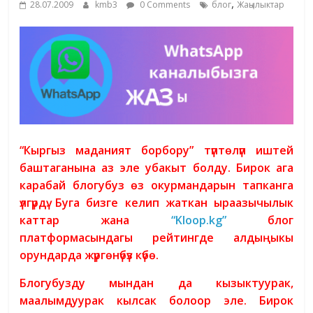
,
28.07.2009
kmb3
0 Comments
блог
Жаңылыктар
жана
адабияты
“Кыргыз маданият борбору” түптөлүп иштей
баштаганына аз эле убакыт болду. Бирок ага
карабай блогубуз өз окурмандарын тапканга
үлгүрдү. Буга бизге келип жаткан ыраазычылык
каттар жана
“Kloop.kg”
блог
платформасындагы рейтингде алдыңыкы
орундарда жүргөнүбүз күбө.
Блогубузду мындан да кызыктуурак,
маалымдуурак кылсак болоор эле. Бирок