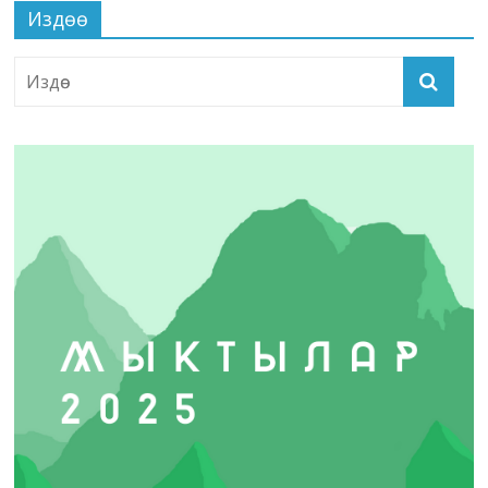
Издөө