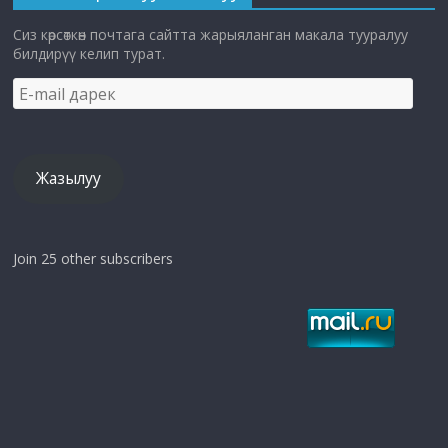
Сиз көрсөткөн почтага сайтта жарыяланган макала тууралуу
билдирүү келип турат.
E-
mail
дарек
Жазылуу
Join 25 other subscribers