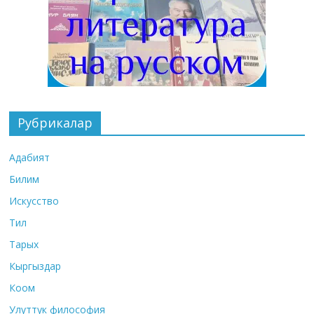
Рубрикалар
Адабият
Билим
Искусство
Тил
Тарых
Кыргыздар
Коом
Улуттук философия