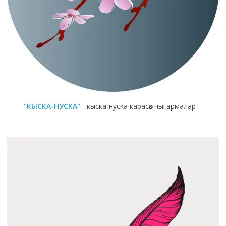
"КЫСКА-НУСКА"
- кыска-нуска карасөз чыгармалар