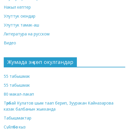
Накыл кептер
Улуттук оюндар
Улуттук тамак-аш
Литература на русском
Видео
Жумада эң көп окулгандар
55 табышмак
55 табышмак
80 макал-лакап
Төрөбай Кулатов шым таап берип, Зууракан Кайназарова
казак балбанын жыкканда
Табышмактар
Сүйлөбөс кыз