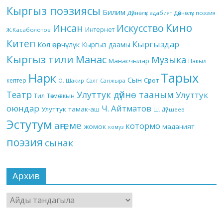
Кыргыз поэзиясы
Билим
Дүйнөлүк адабият
Дүйнөлүк поэзия
Кино
Инсан
Искусство
Интернет
Ж.Касаболотов
Китеп
Кыргыздар
Кол өнөрчүлүк
Кыргыз даамы
Кыргыз тили
Манас
Музыка
Манасчылар
Накыл
Тарых
Нарк
Сын
кептер
Сүрөт
О. Шакир
Салт
Санжыра
Театр
Улуттук дүйнө тааным
Улуттук
Төкмө акын
Тил
оюндар
Ч. Айтматов
Улуттук тамак-аш
Ш. Дүйшеев
Эстутум
аңгеме
котормо
жомок
маданият
комуз
поэзия
сынак
Архив
Архив