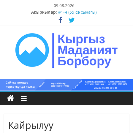
Skip
09.08.2026
to
Акыркылар:
#1-4 (55 сөз сынагы)
content
#13-14 (55 сөз сынагы)
#11-12 (55 сөз сынагы)
#9-10 (55 сөз сынагы)
#5-8 (55 сөз сынагы)
Кыргыз
маданият
борбору
Кайрылуу
Кыргыз
маданияты