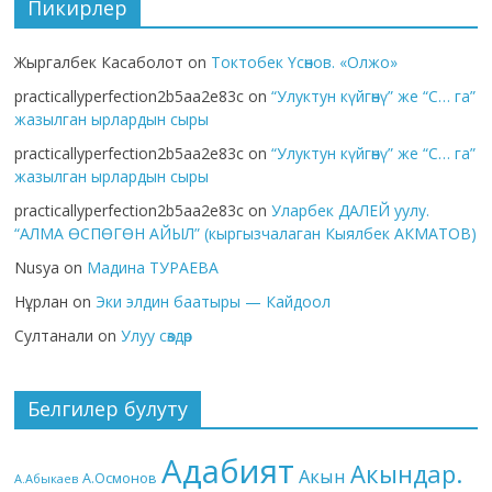
Пикирлер
Жыргалбек Касаболот
on
Токтобек Үсөнов. «Олжо»
practicallyperfection2b5aa2e83c
on
“Улуктун күйгөнү” же “С… га”
жазылган ырлардын сыры
practicallyperfection2b5aa2e83c
on
“Улуктун күйгөнү” же “С… га”
жазылган ырлардын сыры
practicallyperfection2b5aa2e83c
on
Уларбек ДАЛЕЙ уулу.
“АЛМА ӨСПӨГӨН АЙЫЛ” (кыргызчалаган Кыялбек АКМАТОВ)
Nusya
on
Мадина ТУРАЕВА
Нұрлан
on
Эки элдин баатыры — Кайдоол
Султанали
on
Улуу сөздөр
Белгилер булуту
Адабият
Акындар.
Акын
А.Осмонов
А.Абыкаев