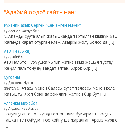
"Адабий ордо" сайтынан:
Руханий азык берген “Сен эмген эмчек”
by Аленов Бахпурбек
“…Апамды сууга алып жатышканда тартылган көшөгөнүн баш
жагында карап отурган элем. Акыркы жолу болсо да […]
#13-14 (55 сөз)
by Адабий Ордо
#13 Пальто Турмушка чыгып жаткан кыз жашыл түстөгү
жеңил пальтону өзү тандап алган. Бирок бир […]
Сугатчы
by Долоева Нургүл
(аңгеме) Атасы менен баласы сугат талаасы менен келе
жатышты. Жол боюнда эскилиги жеткен бир бут […]
Алгачкы махабат
by Айдаралиев Асыран
Толукшуган ошол күздө, Толгон ичке бук-арман. Толуп-
ташкан тун сүйүүм, Тоо койнунда жаралган! Арсыз жүрөк от
[…]