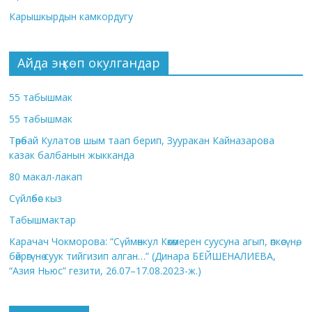
Карышкырдын камкордугу
Айда эң көп окулгандар
55 табышмак
55 табышмак
Төрөбай Кулатов шым таап берип, Зууракан Кайназарова
казак балбанын жыкканда
80 макал-лакап
Сүйлөбөс кыз
Табышмактар
Карачач Чокморова: “Сүймөнкул Көкөмерен суусуна агып, өпкөсүнө,
бөйрөгүнө суук тийгизип алган…” (Динара БЕЙШЕНАЛИЕВА,
“Азия Ньюс” гезити, 26.07–17.08.2023-ж.)