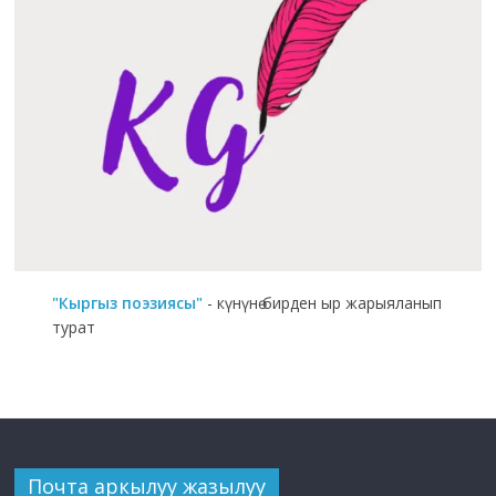
"Кыргыз поэзиясы"
- күнүнө бирден ыр жарыяланып
турат
Почта аркылуу жазылуу