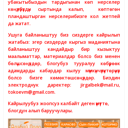
убакытыбыздын тардыгынан көп нерселер
көңүлүбүздүн сыртында калып, көптөгөн
пландаштырган нерселерибизге кол жетпей
да жатат.
Ушуга байланыштуу биз сиздерге кайрылып
жатабыз: эгер сиздерде кыргыз маданиятына
байланыштуу кандайдыр бир кызыктуу
маалыматтар, материалдар болсо биз менен
бөлүшсөңүздөр, блогубуз тууралуу көбүрөөк
адамдарды кабардар кылуу мүмкүнчүлүктөрүнүз
болсо бизге көмөктөшсөңүздөр. Биздин
электроднук даректер: jirgalbek@mail.ru,
tokoevm@gmail.com.
Кайрылуубуз жоопсуз калбайт деген үмүттө,
блогдун алып баруучулары.