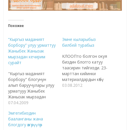
Похожее
“Кыргыз маданият
Эмне кыларыбыз
борбору” улуу урматтуу
билбей турабыз
Жаныбек Жанызак
КЛООПто болгон окуя
мырзадан кечирим
биздин блогго катуу
сурайт
таасирин тийгизди. 23-
"Кыргыз маданият
марттан кийинки
борбору" блогунун
материалдардын көбү
алып баруучулары улуу
КЛООП тарабынан
03.08.2012
урматууу Жаныбек
табылганы менен,
Жанызак мырзадан
айрымдарынын бир аз
кечирим сурашат.
07.04.2009
гана бөлүгү
Блогду толтурууда Ж.
жетикиликтүү. Калган
Эмгегибиздин
Жанызак агай ачып,
бөлүктөрү менен
бааланганы жана
иштетип алып барган
таанышуу мүмкүн эмес.
блогдогу өзгөрүүлөр
"Кыргыз гезиттер
Эми аларды акырындан