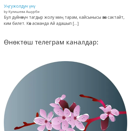
Уңгужолдун үнү
by Кулишева Ашурби
Бул дүйнөнүн тагдыр жолу миң тарам, кайсынысы өзөк сактайт,
ким билет. Көк асманда Ай адашып […]
Өнөктөш телеграм каналдар: