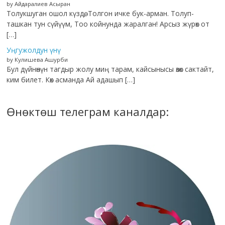
by Айдаралиев Асыран
Толукшуган ошол күздө, Толгон ичке бук-арман. Толуп-
ташкан тун сүйүүм, Тоо койнунда жаралган! Арсыз жүрөк от
[…]
Уңгужолдун үнү
by Кулишева Ашурби
Бул дүйнөнүн тагдыр жолу миң тарам, кайсынысы өзөк сактайт,
ким билет. Көк асманда Ай адашып […]
Өнөктөш телеграм каналдар: