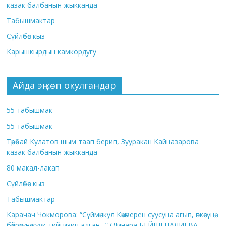
казак балбанын жыкканда
Табышмактар
Сүйлөбөс кыз
Карышкырдын камкордугу
Айда эң көп окулгандар
55 табышмак
55 табышмак
Төрөбай Кулатов шым таап берип, Зууракан Кайназарова
казак балбанын жыкканда
80 макал-лакап
Сүйлөбөс кыз
Табышмактар
Карачач Чокморова: “Сүймөнкул Көкөмерен суусуна агып, өпкөсүнө,
бөйрөгүнө суук тийгизип алган…” (Динара БЕЙШЕНАЛИЕВА,