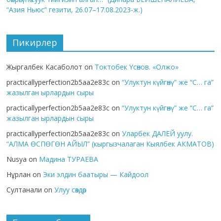
“Азия Ньюс” гезити, 26.07–17.08.2023-ж.)
Пикирлер
Жыргалбек Касаболот
on
Токтобек Үсөнов. «Олжо»
practicallyperfection2b5aa2e83c
on
“Улуктун күйгөнү” же “С… га”
жазылган ырлардын сыры
practicallyperfection2b5aa2e83c
on
“Улуктун күйгөнү” же “С… га”
жазылган ырлардын сыры
practicallyperfection2b5aa2e83c
on
Уларбек ДАЛЕЙ уулу.
“АЛМА ӨСПӨГӨН АЙЫЛ” (кыргызчалаган Кыялбек АКМАТОВ)
Nusya
on
Мадина ТУРАЕВА
Нұрлан
on
Эки элдин баатыры — Кайдоол
Султанали
on
Улуу сөздөр