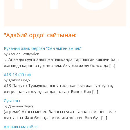
"Адабий ордо" сайтынан:
Руханий азык берген “Сен эмген эмчек”
by Аленов Бахпурбек
“…Апамды сууга алып жатышканда тартылган көшөгөнүн баш
жагында карап отурган элем. Акыркы жолу болсо да […]
#13-14 (55 сөз)
by Адабий Ордо
#13 Пальто Турмушка чыгып жаткан кыз жашыл түстөгү
жеңил пальтону өзү тандап алган. Бирок бир […]
Сугатчы
by Долоева Нургүл
(аңгеме) Атасы менен баласы сугат талаасы менен келе
жатышты. Жол боюнда эскилиги жеткен бир бут […]
Алгачкы махабат