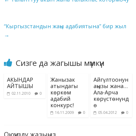
o
m
n
p
g
as
Li
алган чечимин кайра
k
p
er
s
кароосу боюнча
n
Жогорку Кеңештин
ni
k
токтомун кабыл алуу,
“Кыргызстандын жаңы адабиятына” бир жыл
тагыраак…
ki
→
Сизге да жагышы мүмкүн
АКЫНДАР
Жанызак
Айгүлтоонун
АЙТЫШЫ
атындагы
аңызы жана…
көркөм
Ала-Арча
02.11.2010
0
адабий
көрүстөнүнд
конкурс!
ө
16.11.2009
0
05.04.2012
0
Оюңузду жазыңыз