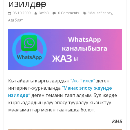
изилдөөлөр
жана
,
адабияты
08.10.2009
kmb3
0 Comments
"Манас" эпосу
Адабият
Кытайдагы кыргыздардын
“Ак-Тилек”
деген
интернет-журналында
“Манас эпосу жөнүндө
изилдөөлөр”
деген теманы таап алдым. Бул жерде
кыргыздардын улуу эпосу тууралуу кызыктуу
маалыматтар менен таанышса болот.
КМБ