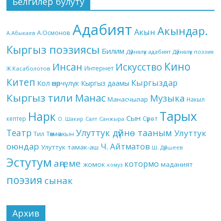
Белгилер булуту
Адабият
Акындар.
Акын
А.Осмонов
А.Абыкаев
Кыргыз поэзиясы
Билим
Дүйнөлүк адабият
Дүйнөлүк поэзия
Кино
Инсан
Искусство
Интернет
Ж.Касаболотов
Китеп
Кыргыздар
Кол өнөрчүлүк
Кыргыз даамы
Кыргыз тили
Манас
Музыка
Манасчылар
Накыл
Тарых
Нарк
Сын
кептер
Сүрөт
О. Шакир
Салт
Санжыра
Театр
Улуттук дүйнө тааным
Улуттук
Төкмө акын
Тил
оюндар
Ч. Айтматов
Улуттук тамак-аш
Ш. Дүйшеев
Эстутум
аңгеме
котормо
жомок
маданият
комуз
поэзия
сынак
Архив