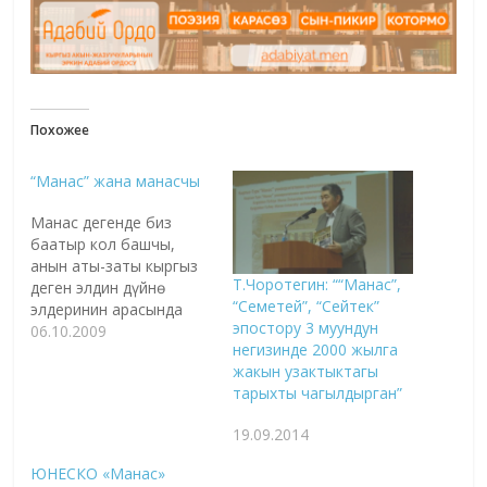
Похожее
“Манас” жана манасчы
Манас дегенде биз
баатыр кол башчы,
анын аты-заты кыргыз
Т.Чоротегин: ““Манас”,
деген элдин дүйнө
“Семетей”, “Сейтек”
элдеринин арасында
эпостору 3 муундун
артыкча сапат-
06.10.2009
негизинде 2000 жылга
касиеттерин тастыктай
жакын узактыктагы
тургандыгын жана
тарыхты чагылдырган”
ошол кол башчы жөнүндө
ааламда теңдеши жок
19.09.2014
улуу дастан "Манас"
эпосу экендигин
ЮНЕСКО «Манас»
түшүнөбүз. Демек,