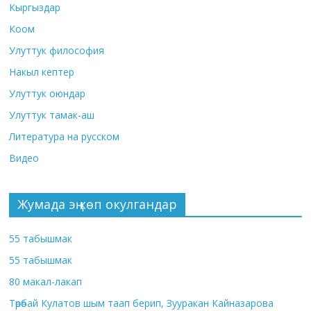
Кыргыздар
Коом
Улуттук философия
Накыл кептер
Улуттук оюндар
Улуттук тамак-аш
Литература на русском
Видео
Жумада эң көп окулгандар
55 табышмак
55 табышмак
80 макал-лакап
Төрөбай Кулатов шым таап берип, Зууракан Кайназарова