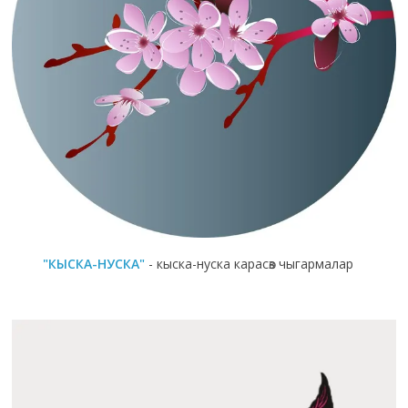
"КЫСКА-НУСКА"
- кыска-нуска карасөз чыгармалар