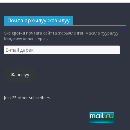
Почта аркылуу жазылуу
Сиз көрсөткөн почтага сайтта жарыяланган макала тууралуу
билдирүү келип турат.
E-
mail
дарек
Жазылуу
Join 25 other subscribers