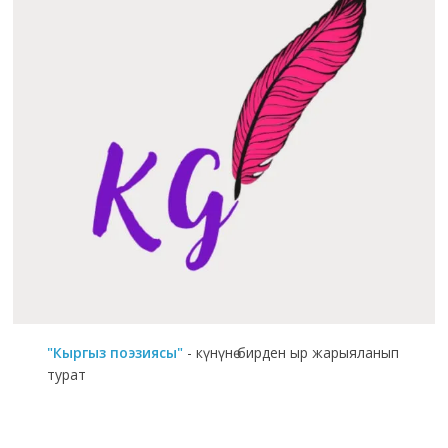
"Кыргыз поэзиясы"
- күнүнө бирден ыр жарыяланып
турат