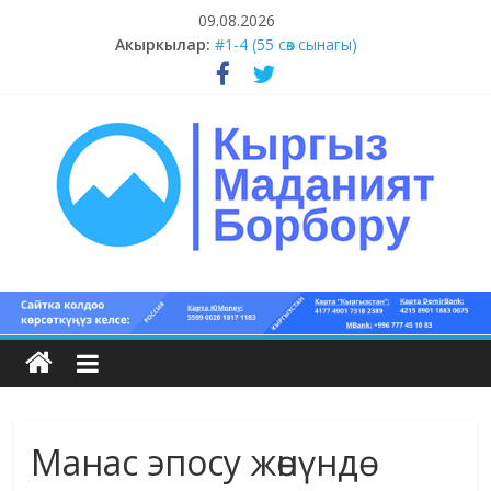
Skip
09.08.2026
to
Акыркылар:
#1-4 (55 сөз сынагы)
content
#13-14 (55 сөз сынагы)
#11-12 (55 сөз сынагы)
#9-10 (55 сөз сынагы)
#5-8 (55 сөз сынагы)
Кыргыз
маданият
борбору
Манас эпосу жөнүндө
Кыргыз
маданияты