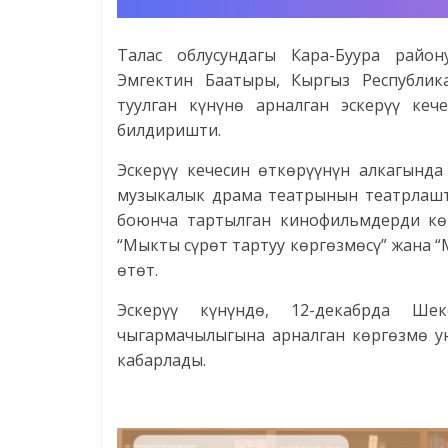
Талас облусундагы Кара-Буура райо
Эмгектин Баатыры, Кыргыз Республик
туулган күнүнө арналган эскерүү кеч
билдиришти.
Эскерүү кечесин өткөрүүнүн алкагында
музыкалык драма театрынын театрлашт
боюнча тартылган кинофильмдерди көр
“Мыкты сүрөт тартуу көргөзмөсү” жана
өтөт.
Эскерүү күнүндө, 12-декабрда Ш
чыгармачылыгына арналган көргөзмө ую
кабарлады.