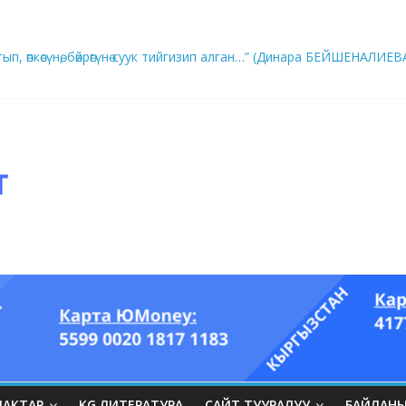
ры он үч акындын котормосунда
ып, өпкөсүнө, бөйрөгүнө суук тийгизип алган…” (Динара БЕЙШЕНАЛИЕВ
ЛАКТАР
KG ЛИТЕРАТУРА
САЙТ ТУУРАЛУУ
БАЙЛАН