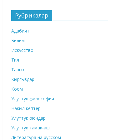
Рубрикалар
Адабият
Билим
Искусство
Тил
Тарых
Кыргыздар
Коом
Улуттук философия
Накыл кептер
Улуттук оюндар
Улуттук тамак-аш
Литература на русском