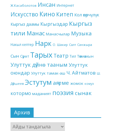
Инсан
Интернет
Ж.Касаболотов
Кино
Китеп
Искусство
Кол өнөрчүлүк
Кыргыз
Кыргыздар
Кыргыз даамы
тили
Манас
Музыка
Манасчылар
Нарк
Накыл кептер
О. Шакир
Салт
Санжыра
Тарых
Театр
Сын
Төкмө акын
Сүрөт
Тил
Улуттук дүйнө тааным
Улуттук
оюндар
Ч. Айтматов
Улуттук тамак-аш
Ш.
Эстутум
аңгеме
жомок
Дүйшеев
комуз
поэзия
сынак
котормо
маданият
Архив
Архив