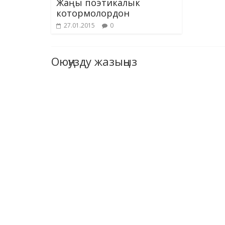
Жаңы поэтикалык
котормолордон
27.01.2015
0
Оюңузду жазыңыз