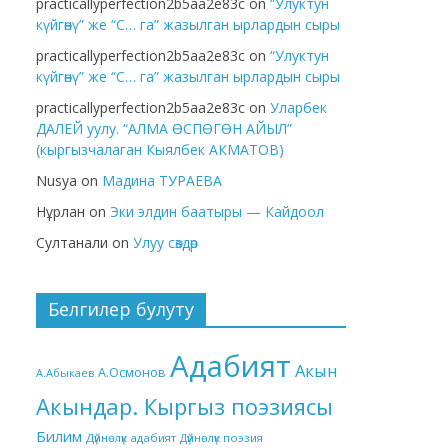
practicallyperfection2b5aa2e83c
on
“Улуктун
күйгөнү” же “С… га” жазылган ырлардын сыры
practicallyperfection2b5aa2e83c
on
“Улуктун
күйгөнү” же “С… га” жазылган ырлардын сыры
practicallyperfection2b5aa2e83c
on
Уларбек
ДАЛЕЙ уулу. “АЛМА ӨСПӨГӨН АЙЫЛ”
(кыргызчалаган Кыялбек АКМАТОВ)
Nusya
on
Мадина ТУРАЕВА
Нұрлан
on
Эки элдин баатыры — Кайдоол
Султанали
on
Улуу сөздөр
Белгилер булуту
Адабият
Акын
А.Осмонов
А.Абыкаев
Акындар. Кыргыз поэзиясы
Билим
Дүйнөлүк адабият
Дүйнөлүк поэзия