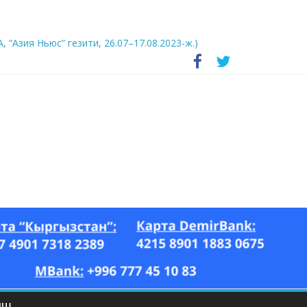
А, “Азия Ньюс” гезити, 26.07–17.08.2023-ж.)
ЫШ