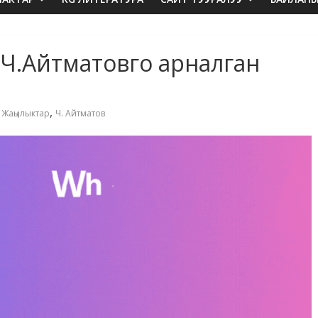
у Ч.Айтматовго арналган
,
,
Жаңылыктар
Ч. Айтматов