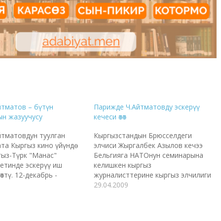
тматов – бүтүн
Парижде Ч.Айтматовду эскерүү
н жазуучусу
кечеси өтөт
тматовдун туулган
Кыргызстандын Брюсселдеги
ата Кыргыз кино үйүндө
элчиси Жыргалбек Азылов кечээ
ыз-Түрк "Манас"
Бельгияга НАТОнун семинарына
етинде эскерүү иш
келишкен кыргыз
ттү. 12-декабрь -
журналисттерине кыргыз элчилиги
тматовдун туулган күнү
июнда ЮНЕСКОнун Париждеги
29.04.2009
йтматовсуз экинчи
штаб-квартирасында Чыңгыз
түп жатат. Бишкектеги
Айтматовду эскерүү кечесин
 кино театрында казак
өткөрүүнү пландаштырып