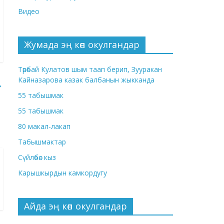
Видео
Жумада эң көп окулгандар
Төрөбай Кулатов шым таап берип, Зууракан
Кайназарова казак балбанын жыкканда
→
55 табышмак
55 табышмак
80 макал-лакап
Табышмактар
Сүйлөбөс кыз
Карышкырдын камкордугу
Айда эң көп окулгандар