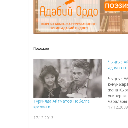
Похожее
Чыңгыз Ай
адамзатты
Чыңгыз Ай
күнүнө кар
жана Кырг
университ
Түркияда Айтматов Нобелге
чаралары ө
көрсөтүлгөн
Чыңгыз Ай
17.12.2009
Бул күн А
17.12.2013
мертебе ө
"Октябрь"