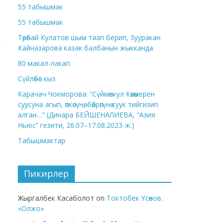
55 табышмак
55 табышмак
Төрөбай Кулатов шым таап берип, Зууракан
Кайназарова казак балбанын жыкканда
80 макал-лакап
Сүйлөбөс кыз
Карачач Чокморова: “Сүймөнкул Көкөмерен
суусуна агып, өпкөсүнө, бөйрөгүнө суук тийгизип
алган…” (Динара БЕЙШЕНАЛИЕВА, “Азия
Ньюс” гезити, 26.07–17.08.2023-ж.)
Табышмактар
Пикирлер
Жыргалбек Касаболот
on
Токтобек Үсөнов.
«Олжо»