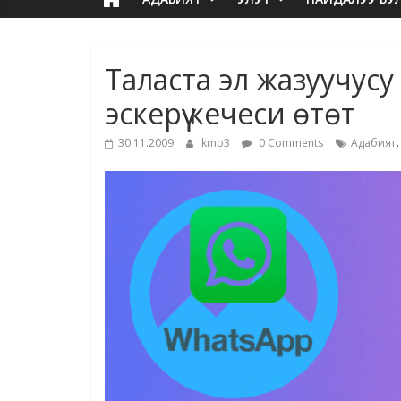
Таласта эл жазуучус
эскерүү кечеси өтөт
30.11.2009
kmb3
0 Comments
Адабият