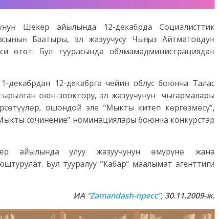
нунун Шекер айылында 12-декабрда Социалисттик
асынын Баатыры, эл жазуучусу Чыңгыз Айтматовдун
еси өтөт. Бул туурасында облмамадминистрациядан
 1-декабрдан 12-декабрга чейин облус боюнча Талас
ырылган оюн-зооктору, эл жазуучунун чыгармалары
сөтүүлөр, ошондой эле “Мыкты китеп көргөзмөсү”,
 “Мыкты сочинение” номинациялары боюнча конкурстар
екер айылында улуу жазуучунун өмүрүнө жана
штурулат. Бул тууралуу “Кабар” маалымат агенттиги
ИА
“
Zamandash-
пресс”
, 30.11.2009-ж.