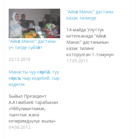
“Айкөл Манас” дастаны
казак тилинде
14-майда Улуттук
китепканада “Айкөл
“Айкөл Манас” дастаны
Манас” дастанынын
үч тилде сүйлөйт
казак тилине
которулган 1-томунун
22.12.2010
бет ачары өттү. Дастан
17.05.2011
англис тилине да
Манасты чуу көтөрбөй, туу
которулууда. Кыргыз
көтөрсөк, чыр издебей, сыр
элинде ар бир доорго,
издесек
мезгилге ылайык өзүнүн
дастанчы,
Быйыл Президент
манасчылары болгон.
А.Атамбаев тарабынан
Кеңеш доорунда да
«Үйбүлө, ынтымак,
залкар
тынчтык жана
манасчылар Сагымбай
кечиримдүүлүк жылы»
Орозбаков
деп жарыяланган эле.
04.06.2012
мененСаякбай
Түшүнгөн кишиге 2010-
Каралаевдин