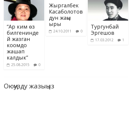
Жыргалбек
Касаболотов
дун жаңы
ыры
“Ар ким өз
Тургунбай
24.10.2011
0
билгенинде
Эргешов
й жазган
17.03.2012
1
коомдо
жашап
калдык”
25.08.2015
0
Оюңузду жазыңыз