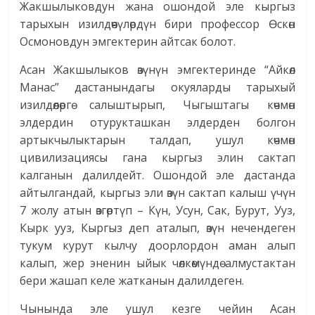
Жакшылыковдун жана ошондой эле кыргыз
тарыхын изилдөөчүлөрдүн бири профессор Өскөн
Осмоновдун эмгектерин айтсак болот.
Асан Жакшылыков өзүнүн эмгектеринде “Айкөл
Манас” дастанындагы окуяларды тарыхый
изилдөөлөргө салыштырып, Чыгыштагы көчмөн
элдердин отурукташкан элдерден болгон
артыкчылыктарын талдап, ушул көчмөн
цивилизациясы гана кыргыз элин сактап
калганын далилдейт. Ошондой эле дастанда
айтылгандай, кыргыз эли өзүн сактап калыш үчүн
7 жолу атын өзгөртүп – Күн, Усун, Сак, Бурут, Ууз,
Кырк ууз, Кыргыз деп аталып, өзүн нечендеген
тукум курут кылчу доорлордон аман алып
калып, жер эненин ыйык чөлкөмүндө алмустактан
бери жашап келе жатканын далилдеген.
Чынында эле ушул кезге чейин Асан