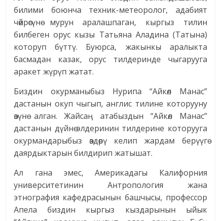
билими боюнча техник-метеоролог, адабият
чөйрөсүнө мурун аралашпаган, кыргыз тилин
билбеген орус кызы Татьяна Аладина (Татына)
которуп бүттү. Буюрса, жакынкы аралыкта
басмадан казак, орус тилдеринде чыгарууга
аракет жүрүп жатат.
Биздин окурманыбыз Нурипа “Айкөл Манас”
дастанын окуп чыгып, англис тилине которууну
өзүнө алган. Жайсаң атабыздын “Айкөл Манас”
дастанын дүйнө элдеринин тилдерине которууга
окурмандарыбыз өздөрү келип жардам берүүгө
даярдыктарын билдирип жатышат.
Ал гана эмес, Америкадагы Калифорния
университетинин Антропология жана
этнография кафедрасынын башчысы, профессор
Апела биздин кыргыз кыздарынын ыйык