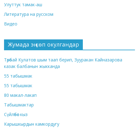
Улуттук тамак-аш
Литература на русском
Видео
Жумада эң көп окулгандар
Төрөбай Кулатов шым таап берип, Зууракан Кайназарова
казак балбанын жыкканда
55 табышмак
55 табышмак
80 макал-лакап
Табышмактар
Сүйлөбөс кыз
Карышкырдын камкордугу