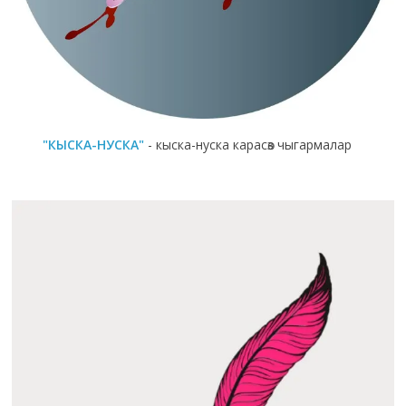
"КЫСКА-НУСКА"
- кыска-нуска карасөз чыгармалар