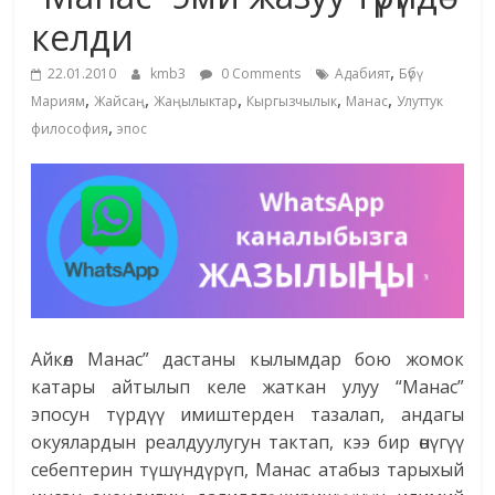
маданияты
келди
жана
,
адабияты
22.01.2010
kmb3
0 Comments
Адабият
Бүбү
,
,
,
,
,
Мариям
Жайсаң
Жаңылыктар
Кыргызчылык
Манас
Улуттук
,
философия
эпос
Айкөл Манас” дастаны кылымдар бою жомок
катары айтылып келе жаткан улуу “Манас”
эпосун түрдүү имиштерден тазалап, андагы
окуялардын реалдуулугун тактап, кээ бир өнүгүү
себептерин түшүндүрүп, Манас атабыз тарыхый