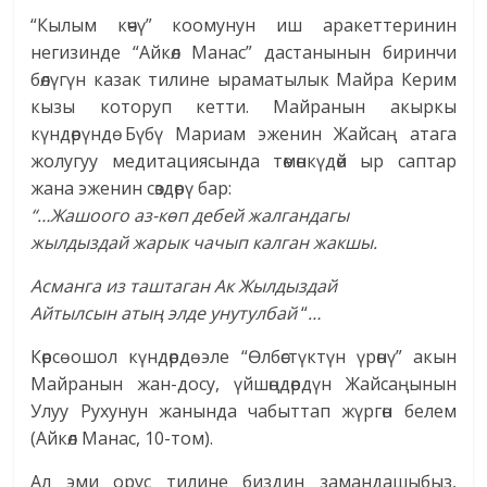
“Кылым көчү” коомунун иш аракеттеринин
негизинде “Айкөл Манас” дастанынын биринчи
бөлүгүн казак тилине ыраматылык Майра Керим
кызы которуп кетти. Майранын акыркы
күндөрүндө Бүбү Мариам эженин Жайсаң атага
жолугуу медитациясында төмөнкүдөй ыр саптар
жана эженин сөздөрү бар:
“…Жашоого аз-көп дебей жалгандагы
жылдыздай жарык чачып калган жакшы.
Асманга из таштаган Ак Жылдыздай
Айтылсын атың элде унутулбай
“
…
Көрсө ошол күндөрдө эле “Өлбөстүктүн үрөнү” акын
Майранын жан-досу, үйшөңдөрдүн Жайсаңынын
Улуу Рухунун жанында чабыттап жүргөн белем
(Айкөл Манас, 10-том).
Ал эми орус тилине биздин замандашыбыз,