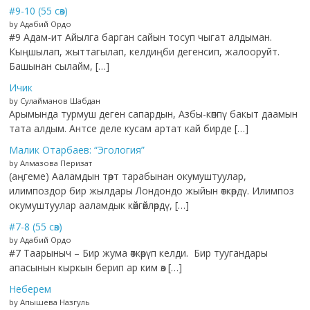
#9-10 (55 сөз)
by Адабий Ордо
#9 Адам-ит Айылга барган сайын тосуп чыгат алдыман.
Кыңшылап, жыттагылап, келдиңби дегенсип, жалооруйт.
Башынан сылайм, […]
Ичик
by Сулайманов Шабдан
Арымында турмуш деген сапардын, Азбы-көппү бакыт даамын
тата алдым. Антсе деле кусам артат кай бирде […]
Малик Отарбаев: “Эгология”
by Алмазова Перизат
(аңгеме) Ааламдын төрт тарабынан окумуштуулар,
илимпоздор бир жылдары Лондондо жыйын өткөрдү. Илимпоз
окумуштуулар ааламдык көйгөйлөрдү, […]
#7-8 (55 сөз)
by Адабий Ордо
#7 Таарыныч – Бир жума өткөрүп келди. Бир туугандары
апасынын кыркын берип ар ким өз […]
Неберем
by Апышева Назгуль