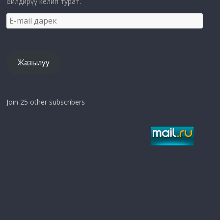
билдирүү келип турат.
E-
mail
дарек
Жазылуу
Join 25 other subscribers