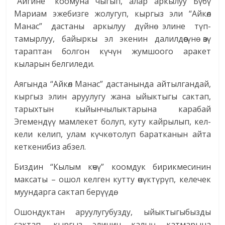
“Айгине” коомуна чыгып, алар аркылуу Бүбү
Мариам эжебизге жолугуп, кыргыз эли “Айкөл
Манас” дастаны аркылуу дүйнө элине түп-
тамырлуу, байыркы эл экенин далилдөөсүнө өзү
тараптан болгон күчүн жумшоого аракет
кыларын белгиледи.
Аягында “Айкөл Манас” дастанында айтылгандай,
кыргыз элин аруулугу жана ыйыктыгы сактап,
тарыхтын кыйынчылыктарына карабай
Эгемендүү мамлекет болуп, куту кайрылып, кел-
кели келип, улам күчкө толуп баратканын айта
кеткенибиз абзел.
Биздин “Кылым көчү” коомдук бирикмесинин
максаты – ошол келген кутту өнүктүрүп, келечек
муундарга сактап берүүдө.
Ошондуктан аруулугубузду, ыйыктыгыбызды
сактап, кыргыз элинин калың катмарына