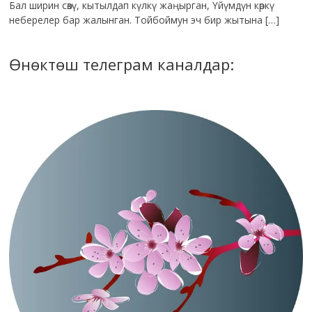
Бал ширин сөзү, кытылдап күлкү жаңырган, Үйүмдүн көркү
неберелер бар жалынган. Тойбоймун эч бир жытына […]
Өнөктөш телеграм каналдар: