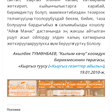
жеткирип, кыйынчылыктарга карабай,
биримдиктүү болуп, мамлекетибиздин тезирээк
телчигүүсүнө, тоолорубуздай бекем, бийик, таза
болушуна бардыгыбыз өз салымыбызды кошолу.
“Айкөл Манас” дастанында эң жакшы айтылган
ушул асыл ойлорду элдин калың катмарына
жеткирүүгө, аруулукка өнүм берүүгө түрткү бололу.
Акылбек ТҮМӨНБАЕВ, “Кылым көчү” коомдук
бирикмесинин төрагасы,
«Кыргыз туусу (
«Кыргыз гезиттер айылы»
),
19.01.2010-ж.
Похожее