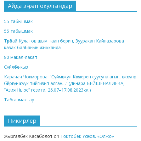
Айда эң көп окулгандар
55 табышмак
55 табышмак
Төрөбай Кулатов шым таап берип, Зууракан Кайназарова
казак балбанын жыкканда
80 макал-лакап
Сүйлөбөс кыз
Карачач Чокморова: “Сүймөнкул Көкөмерен суусуна агып, өпкөсүнө,
бөйрөгүнө суук тийгизип алган…” (Динара БЕЙШЕНАЛИЕВА,
“Азия Ньюс” гезити, 26.07–17.08.2023-ж.)
Табышмактар
Пикирлер
Жыргалбек Касаболот
on
Токтобек Үсөнов. «Олжо»