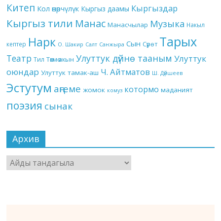
Китеп
Кыргыздар
Кол өнөрчүлүк
Кыргыз даамы
Кыргыз тили
Манас
Музыка
Манасчылар
Накыл
Тарых
Нарк
Сын
кептер
Сүрөт
О. Шакир
Салт
Санжыра
Театр
Улуттук дүйнө тааным
Улуттук
Төкмө акын
Тил
оюндар
Ч. Айтматов
Улуттук тамак-аш
Ш. Дүйшеев
Эстутум
аңгеме
котормо
жомок
маданият
комуз
поэзия
сынак
Архив
Архив