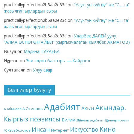
practicallyperfection2b5aa2e83c
on
“Улуктун күйгөнү” же “С… га”
жазылган ырлардын сыры
practicallyperfection2b5aa2e83c
on
“Улуктун күйгөнү” же “С… га”
жазылган ырлардын сыры
practicallyperfection2b5aa2e83c
on
Уларбек ДАЛЕЙ уулу.
“АЛМА ӨСПӨГӨН АЙЫЛ” (кыргызчалаган Кыялбек АКМАТОВ)
Nusya
on
Мадина ТУРАЕВА
Нұрлан
on
Эки элдин баатыры — Кайдоол
Султанали
on
Улуу сөздөр
Белгилер булуту
Адабият
Акындар.
Акын
А.Осмонов
А.Абыкаев
Кыргыз поэзиясы
Билим
Дүйнөлүк адабият
Дүйнөлүк поэзия
Кино
Инсан
Искусство
Интернет
Ж.Касаболотов