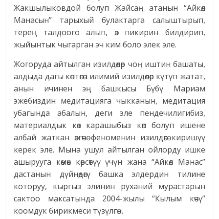
Жакшылыковдой болуп Жайсаң атанын “Айкөл
Манасын” тарыхый булактарга салыштырып,
терең талдоого алып, өз пикирин билдирип,
жыйынтык чыгарган эч ким боло элек эле.
Жогоруда айтылган изилдөөлөр чоң иштин башаты,
алдыда дагы көптөгөн илимий изилдөөлөр күтүп жатат,
анын ичинен эң башкысы Бүбү Мариам
эжебиздин медитацияга чыкканын, медитация
убагында абалын, деги эле пендечилигибиз,
материалдык көз карашыбыз көп болуп ишене
албай жаткан өзгөчө феноменин изилдөөгө киришүү
керек эле. Мына ушул айтылган ойлорду ишке
ашырууга көмөк көрсөтүү үчүн жана “Айкөл Манас”
дастанын дүйнөдөгү башка элдердин тилине
которуу, кыргыз элинин руханий мурастарын
сактоо максатында 2004-жылы “Кылым көчү”
коомдук бирикмеси түзүлгөн.