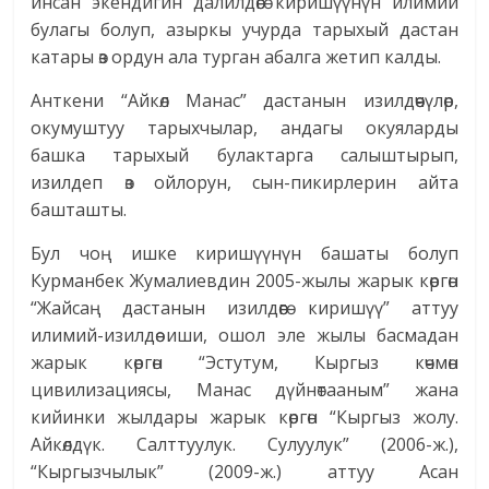
инсан экендигин далилдөөгө киришүүнүн илимий
булагы болуп, азыркы учурда тарыхый дастан
катары өз ордун ала турган абалга жетип калды.
Анткени “Айкөл Манас” дастанын изилдөөчүлөр,
окумуштуу тарыхчылар, андагы окуяларды
башка тарыхый булактарга салыштырып,
изилдеп өз ойлорун, сын-пикирлерин айта
башташты.
Бул чоң ишке киришүүнүн башаты болуп
Курманбек Жумалиевдин 2005-жылы жарык көргөн
“Жайсаң дастанын изилдөөгө киришүү” аттуу
илимий-изилдөө иши, ошол эле жылы басмадан
жарык көргөн “Эстутум, Кыргыз көчмөн
цивилизациясы, Манас дүйнөтааным” жана
кийинки жылдары жарык көргөн “Кыргыз жолу.
Айкөлдүк. Салттуулук. Сулуулук” (2006-ж.),
“Кыргызчылык” (2009-ж.) аттуу Асан