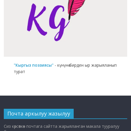
"Кыргыз поэзиясы"
- күнүнө бирден ыр жарыяланып
турат
Почта аркылуу жазылуу
Сиз көрсөткөн почтага сайтта жарыяланган макала тууралуу