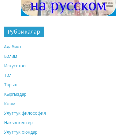
Рубрикалар
Адабият
Билим
Искусство
Тил
Тарых
Кыргыздар
Коом
Улуттук философия
Накыл кептер
Улуттук оюндар