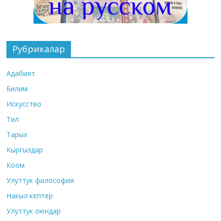
Рубрикалар
Адабият
Билим
Искусство
Тил
Тарых
Кыргыздар
Коом
Улуттук философия
Накыл кептер
Улуттук оюндар