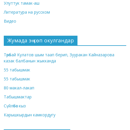
Улуттук тамак-аш
Литература на русском
Видео
Жумада эң көп окулгандар
Төрөбай Кулатов шым таап берип, Зууракан Кайназарова
казак балбанын жыкканда
55 табышмак
55 табышмак
80 макал-лакап
Табышмактар
Сүйлөбөс кыз
Карышкырдын камкордугу