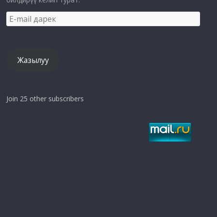
E-
mail
дарек
Жазылуу
Join 25 other subscribers