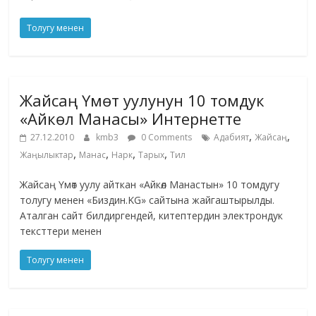
Толугу менен
Жайсаң Үмөт уулунун 10 томдук
«Айкөл Манасы» Интернетте
,
,
27.12.2010
kmb3
0 Comments
Адабият
Жайсаң
,
,
,
,
Жаңылыктар
Манас
Нарк
Тарых
Тил
Жайсаң Үмөт уулу айткан «Айкөл Манастын» 10 томдугу
толугу менен «Биздин.KG» сайтына жайгаштырылды.
Аталган сайт билдиргендей, китептердин электрондук
тексттери менен
Толугу менен