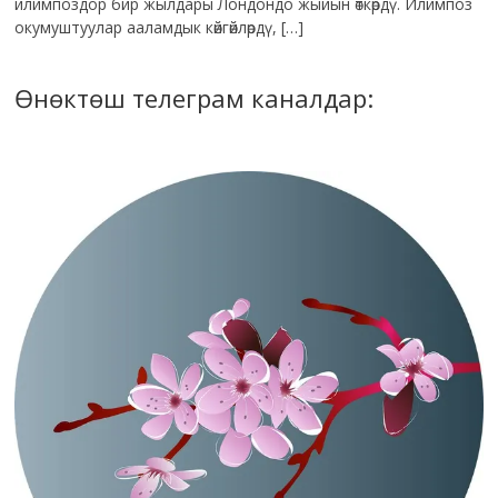
илимпоздор бир жылдары Лондондо жыйын өткөрдү. Илимпоз
окумуштуулар ааламдык көйгөйлөрдү, […]
Өнөктөш телеграм каналдар: