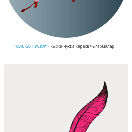
"КЫСКА-НУСКА"
- кыска-нуска карасөз чыгармалар