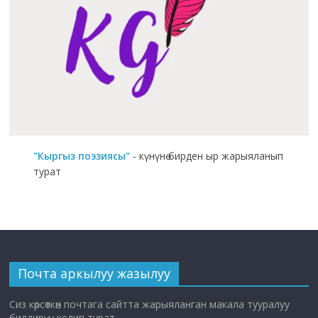
"Кыргыз поэзиясы"
- күнүнө бирден ыр жарыяланып
турат
Почта аркылуу жазылуу
Сиз көрсөткөн почтага сайтта жарыяланган макала тууралуу
билдирүү келип турат.