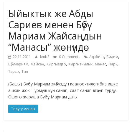
маданияты
Ыйыктык же Абды
жана
адабияты
Сариев менен Бүбү
Мариам Жайсаңдын
“Манасы” жөнүндө
,
,
22.11.2011
kmb3
0 Comments
Адабият
Билим
,
,
,
,
,
,
Бүбү Мариям
Жайсаң
Кыргыздар
Кыргызчылык
Манас
Нарк
,
Тарых
Тил
(Башы) Бүбү Мариам экөөбүздүн каалоо-тилегибиз ишке
ашкан жок. Турмуш күн санап, саат санап өзгөрүп турду.
Ошого жараша Бүбү Мариам дагы
Толугу менен