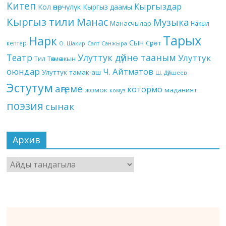
Китеп
Кыргыздар
Кол өнөрчүлүк
Кыргыз даамы
Кыргыз тили
Манас
Музыка
Манасчылар
Накыл
Тарых
Нарк
Сын
кептер
Сүрөт
О. Шакир
Салт
Санжыра
Театр
Улуттук дүйнө тааным
Улуттук
Төкмө акын
Тил
оюндар
Ч. Айтматов
Улуттук тамак-аш
Ш. Дүйшеев
Эстутум
аңгеме
котормо
жомок
маданият
комуз
поэзия
сынак
Архив
Архив