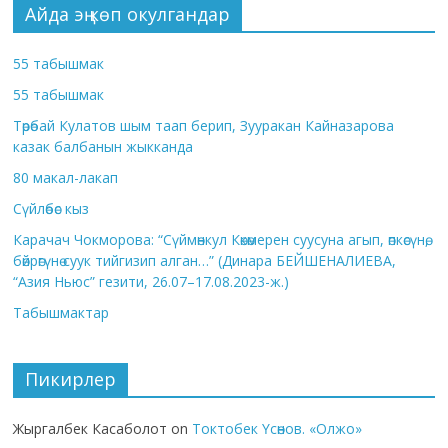
Айда эң көп окулгандар
55 табышмак
55 табышмак
Төрөбай Кулатов шым таап берип, Зууракан Кайназарова
казак балбанын жыкканда
80 макал-лакап
Сүйлөбөс кыз
Карачач Чокморова: “Сүймөнкул Көкөмерен суусуна агып, өпкөсүнө,
бөйрөгүнө суук тийгизип алган…” (Динара БЕЙШЕНАЛИЕВА,
“Азия Ньюс” гезити, 26.07–17.08.2023-ж.)
Табышмактар
Пикирлер
Жыргалбек Касаболот
on
Токтобек Үсөнов. «Олжо»