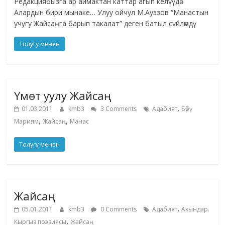
Редакциябызга ар аймактан каттар агып келүүдө.
Алардын бири мынаке… Улуу ойчул М.Ауэзов “Манастын
учугу Жайсаңга барып такалат” деген батыл сүйлөмдү
Толугу менен
Үмөт уулу Жайсаң
,
01.03.2011
kmb3
3 Comments
Адабият
Бүбү
,
,
Мариям
Жайсаң
Манас
Толугу менен
Жайсаң
,
05.01.2011
kmb3
0 Comments
Адабият
Акындар.
,
Кыргыз поэзиясы
Жайсаң