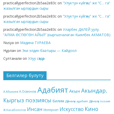
practicallyperfection2b5aa2e83c
on
“Улуктун күйгөнү” же “С… га”
жазылган ырлардын сыры
practicallyperfection2b5aa2e83c
on
“Улуктун күйгөнү” же “С… га”
жазылган ырлардын сыры
practicallyperfection2b5aa2e83c
on
Уларбек ДАЛЕЙ уулу.
“АЛМА ӨСПӨГӨН АЙЫЛ” (кыргызчалаган Кыялбек АКМАТОВ)
Nusya
on
Мадина ТУРАЕВА
Нұрлан
on
Эки элдин баатыры — Кайдоол
Султанали
on
Улуу сөздөр
Белгилер булуту
Адабият
Акындар.
Акын
А.Осмонов
А.Абыкаев
Кыргыз поэзиясы
Билим
Дүйнөлүк адабият
Дүйнөлүк поэзия
Кино
Инсан
Искусство
Интернет
Ж.Касаболотов