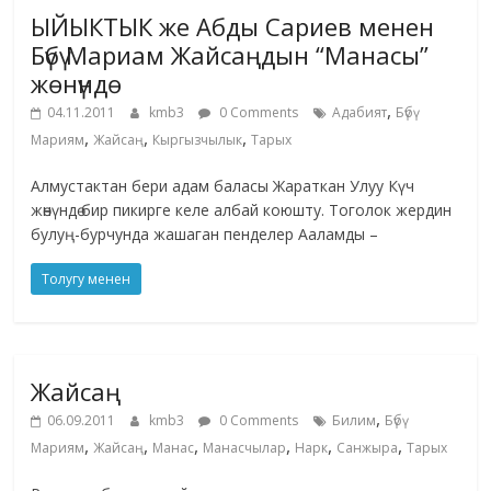
ЫЙЫКТЫК же Абды Сариев менен
Бүбү Мариам Жайсаңдын “Манасы”
жөнүндө
,
04.11.2011
kmb3
0 Comments
Адабият
Бүбү
,
,
,
Мариям
Жайсаң
Кыргызчылык
Тарых
Алмустактан бери адам баласы Жараткан Улуу Күч
жөнүндө бир пикирге келе албай коюшту. Тоголок жердин
булуң-бурчунда жашаган пенделер Ааламды –
Толугу менен
Жайсаң
,
06.09.2011
kmb3
0 Comments
Билим
Бүбү
,
,
,
,
,
,
Мариям
Жайсаң
Манас
Манасчылар
Нарк
Санжыра
Тарых