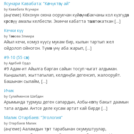
Ясунари Кавабата: “Көлчүктөгү ай”
by Кавабата Ясунари
(аңгеме) Кёконун оюна оорукчан күйөөсүнө бакчаны кол күзгүдөн
көрсөтүү амалы келбеспи. Экинчи кабатта төшөктө жаткан […]
Кечки күү
by Төлөкова Элмира
Айыл кечи, комуз күүсү мукам бир, кылын тартып жел
ойдолоп ойногон. Түмөн үнү аба жарып, […]
#9-10 (55 сөз)
by Адабий Ордо
#9 Адам-ит Айылга барган сайын тосуп чыгат алдыман.
Кыңшылап, жыттагылап, келдиңби дегенсип, жалооруйт.
Башынан сылайм, […]
Ичик
by Сулайманов Шабдан
Арымында турмуш деген сапардын, Азбы-көппү бакыт даамын
тата алдым. Антсе деле кусам артат кай бирде […]
Малик Отарбаев: “Эгология”
by Отарбаев Малик
(аңгеме) Ааламдын төрт тарабынан окумуштуулар,