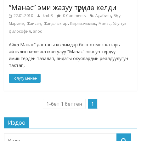
“Манас” эми жазуу түрүндө келди
,
22.01.2010
kmb3
0 Comments
Адабият
Бүбү
,
,
,
,
,
Мариям
Жайсаң
Жаңылыктар
Кыргызчылык
Манас
Улуттук
,
философия
эпос
Айкөл Манас” дастаны кылымдар бою жомок катары
айтылып келе жаткан улуу “Манас” эпосун түрдүү
имиштерден тазалап, андагы окуялардын реалдуулугун
тактап,
Толугу менен
1-бет 1 беттен
1
Издөө