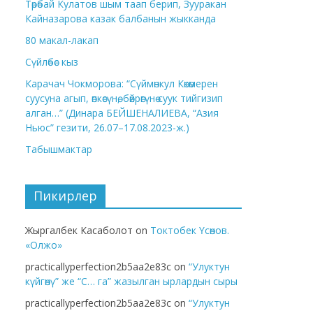
Төрөбай Кулатов шым таап берип, Зууракан
Кайназарова казак балбанын жыкканда
80 макал-лакап
Сүйлөбөс кыз
Карачач Чокморова: “Сүймөнкул Көкөмерен
суусуна агып, өпкөсүнө, бөйрөгүнө суук тийгизип
алган…” (Динара БЕЙШЕНАЛИЕВА, “Азия
Ньюс” гезити, 26.07–17.08.2023-ж.)
Табышмактар
Пикирлер
Жыргалбек Касаболот
on
Токтобек Үсөнов.
«Олжо»
practicallyperfection2b5aa2e83c
on
“Улуктун
күйгөнү” же “С… га” жазылган ырлардын сыры
practicallyperfection2b5aa2e83c
on
“Улуктун