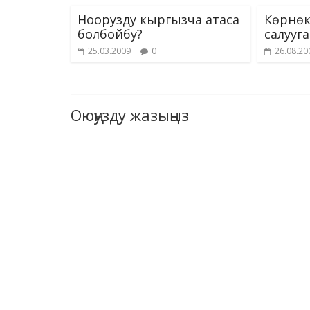
Ноорузду кыргызча атаса
Көрнөк
болбойбу?
салууга
25.03.2009
0
26.08.20
Оюңузду жазыңыз