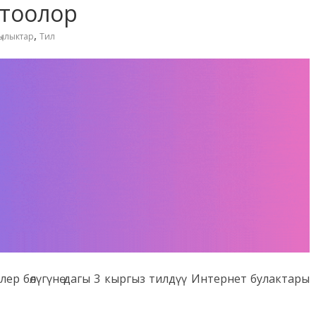
тоолор
,
ңылыктар
Тил
ер бөлүгүнө дагы 3 кыргыз тилдүү Интернет булактары