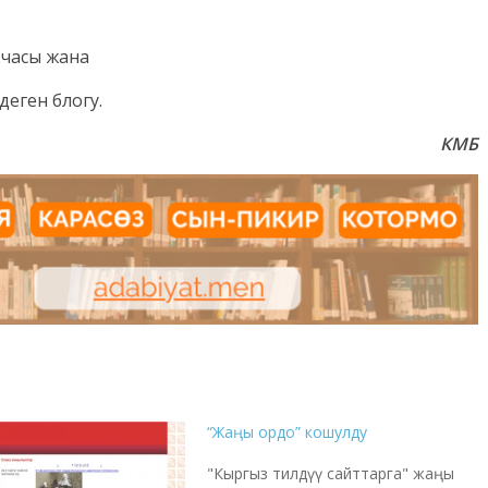
часы жана
деген блогу.
КМБ
“Жаңы ордо” кошулду
"Кыргыз тилдүү сайттарга" жаңы