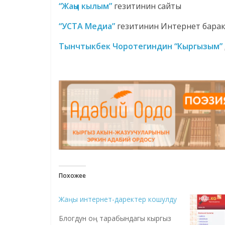
“Жаңы кылым”
гезитинин сайты
“УСТА Медиа”
гезитинин Интернет барак
Тынчтыкбек Чоротегиндин
“Кыргызым”
Похожее
Жаңы интернет-даректер кошулду
Блогдун оң тарабындагы кыргыз