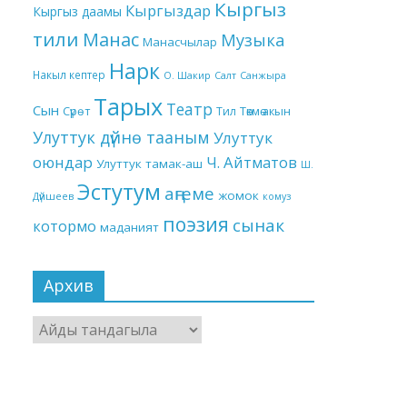
Кыргыз
Кыргыздар
Кыргыз даамы
тили
Манас
Музыка
Манасчылар
Нарк
Накыл кептер
О. Шакир
Салт
Санжыра
Тарых
Театр
Сын
Төкмө акын
Сүрөт
Тил
Улуттук дүйнө тааным
Улуттук
оюндар
Ч. Айтматов
Улуттук тамак-аш
Ш.
Эстутум
аңгеме
жомок
Дүйшеев
комуз
поэзия
сынак
котормо
маданият
Архив
Архив