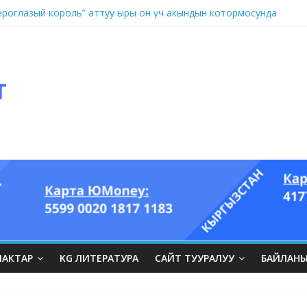
оглазый король” аттуу ыры он үч акындын котормосунда
ЛАКТАР
KG ЛИТЕРАТУРА
САЙТ ТУУРАЛУУ
БАЙЛАН