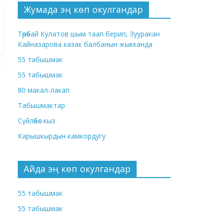
Жумада эң көп окулгандар
Төрөбай Кулатов шым таап берип, Зууракан
Кайназарова казак балбанын жыкканда
55 табышмак
55 табышмак
80 макал-лакап
Табышмактар
Сүйлөбөс кыз
Карышкырдын камкордугу
Айда эң көп окулгандар
55 табышмак
55 табышмак