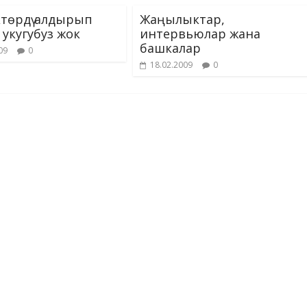
ki
төрдү алдырып
Жаңылыктар,
 укугубуз жок
интервьюлар жана
башкалар
09
0
18.02.2009
0