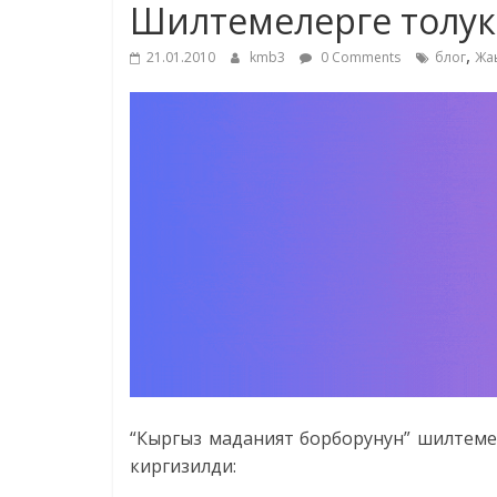
Шилтемелерге толук
,
21.01.2010
kmb3
0 Comments
блог
Жа
“Кыргыз маданият борборунун” шилтемел
киргизилди: