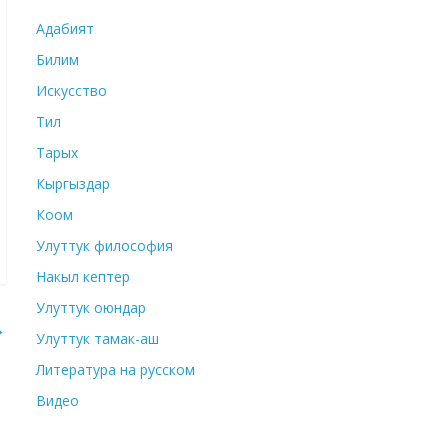
Адабият
Билим
Искусство
Тил
Тарых
Кыргыздар
Коом
Улуттук философия
Накыл кептер
Улуттук оюндар
→
Улуттук тамак-аш
Литература на русском
Видео