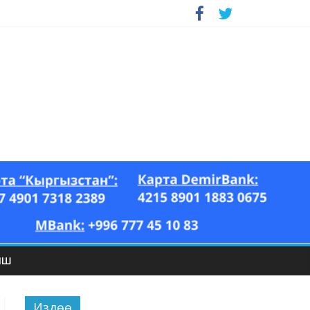
ЫШ
Издөө