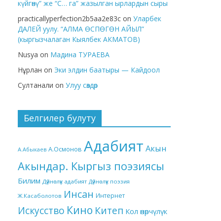
күйгөнү” же “С… га” жазылган ырлардын сыры
practicallyperfection2b5aa2e83c
on
Уларбек
ДАЛЕЙ уулу. “АЛМА ӨСПӨГӨН АЙЫЛ”
(кыргызчалаган Кыялбек АКМАТОВ)
Nusya
on
Мадина ТУРАЕВА
Нұрлан
on
Эки элдин баатыры — Кайдоол
Султанали
on
Улуу сөздөр
Белгилер булуту
Адабият
Акын
А.Осмонов
А.Абыкаев
Акындар. Кыргыз поэзиясы
Билим
Дүйнөлүк адабият
Дүйнөлүк поэзия
Инсан
Интернет
Ж.Касаболотов
Кино
Китеп
Искусство
Кол өнөрчүлүк