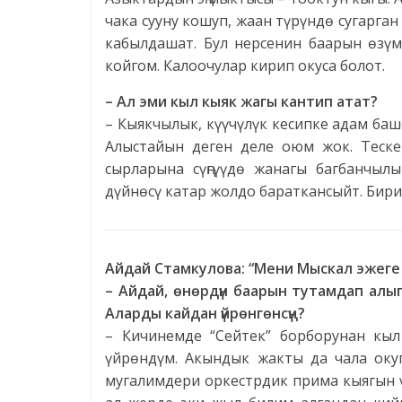
чака сууну кошуп, жаан түрүндө сугарг
кабылдашат. Бул нерсенин баарын өзүм
койгом. Калоочулар кирип окуса болот.
– Ал эми кыл кыяк жагы кантип атат?
– Кыякчылык, күүчүлүк кесипке адам ба
Алыстайын деген деле оюм жок. Тескер
сырларына сүңгүүдө жанагы багбанчыл
дүйнөсү катар жолдо бараткансыйт. Бири
Айдай Стамкулова: “Мени Мыскал эжег
– Айдай, өнөрдүн баарын тутамдап алып
Аларды кайдан үйрөнгөнсүң?
– Кичинемде “Сейтек” борборунан кы
үйрөндүм. Акындык жакты да чала оку
мугалимдери оркестрдик прима кыягын 