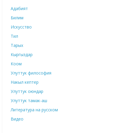
Адабият
Билим
Искусство
Тил
Тарых
Кыргыздар
Коом
Улуттук философия
Накыл кептер
Улуттук оюндар
Улуттук тамак-аш
Литература на русском
Видео