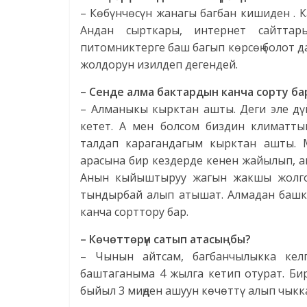
– Көбүнчөсүн жанагы багбан кишиден . 
Андан сырткары, интернет сайтта
питомниктерге баш багып көрсөң болот д
жолдорун изилдеп дегендей.
– Сенде алма бактардын канча сорту ба
– Алманыкы кырктан ашты. Деги эле дү
кетет. А мен болсом биздин климатты
талдап карагандагым кырктан ашты. 
арасына бир кездерде кенен жайылып, а
Анын кыйыштыруу жагын жакшы жолго 
тындырбай алып атышат. Алмадан башка
канча сорттору бар.
– Көчөттөрүн сатып атасыңбы?
– Чынын айтсам, багбанчылыкка кел
баштаганыма 4 жылга кетип отурат. Би
быйыл 3 миңден ашуун көчөттү алып чыкка