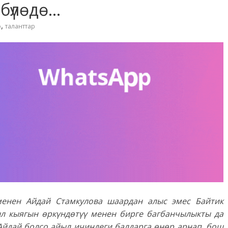
йбүлөдө…
,
о
таланттар
менен Айдай Стамкулова шаардан алыс эмес Байтик
л кыягын өркүндөтүү менен бирге багбанчылыкты да
 Айдай болсо айыл ичиндеги балдарга өнөр арнап, бош