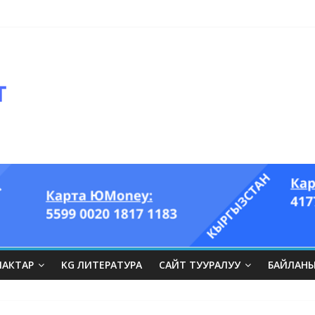
оглазый король” аттуу ыры он үч акындын котормосунда
ЛАКТАР
KG ЛИТЕРАТУРА
САЙТ ТУУРАЛУУ
БАЙЛАН