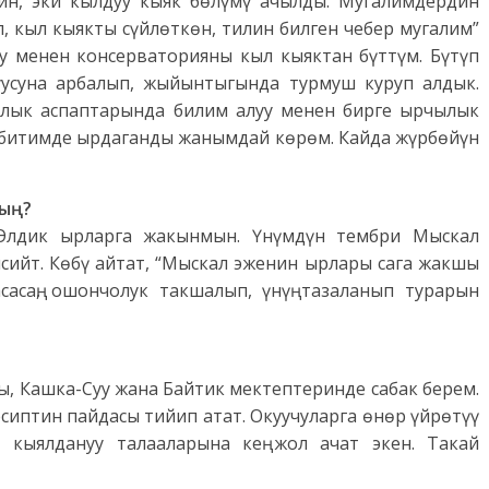
ин, эки кылдуу кыяк бөлүмү ачылды. Мугалимдердин
, кыл кыякты сүйлөткөн, тилин билген чебер мугалим”
у менен консерваторияны кыл кыяктан бүттүм. Бүтүп
уусуна арбалып, жыйынтыгында турмуш куруп алдык.
лык аспаптарында билим алуу менен бирге ырчылык
табитимде ырдаганды жанымдай көрөм. Кайда жүрбөйүн
сың?
 Элдик ырларга жакынмын. Үнүмдүн тембри Мыскал
ийт. Көбү айтат, “Мыскал эженин ырлары сага жакшы
асаң, ошончолук такшалып, үнүң тазаланып турарын
ы, Кашка-Суу жана Байтик мектептеринде сабак берем.
сиптин пайдасы тийип атат. Окуучуларга өнөр үйрөтүү
, кыялдануу талааларына кең жол ачат экен. Такай