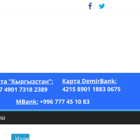
ЫШ
Издөө