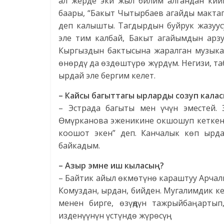
ал жерде эки жыл билим алгандан кий
баары, “Бакыт Чытырбаев агайды мактап
деп калышты. Тагдырдын буйрук жазуус
эле тим калбай, Бакыт агайымдын арз
Кыргыздын бактысына жаралган музыка
өнөрдү да өздөштүрө жүрдүм. Негизи, 
ырдай эле бергим келет.
– Кайсы багыттагы ырларды созуп кала
– Эстрада багыты мен үчүн эместей.
Өмүрканова эженикине окшошуп кеткенс
коошот экен” деп. Канчалык көп ырдас
байкадым.
– Азыр эмне иш кыласың?
– Байтик айыл өкмөтүнө караштуу Арчал
Комуздан, ырдан, бийден. Мугалимдик ке
менен бирге, өзүңдүн тажрыйбаң артып
изденүүнүн үстүндө жүрөсүң.