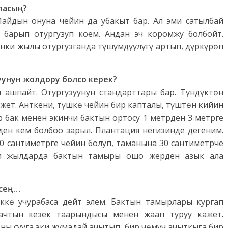
ыласың?
Майдын онуна чейин да убакыт бар. Ал эми сатылбай
 барып отургузуп коем. Андан эч коромжу болбойт.
инки жылы отургузганда түшүмдүүлүгү артып, дүркүрөп
уунун жолдору болсо керек?
н ашпайт. Отургузуунун стандарттары бар. Түндүктөн
ажет. Анткени, түшкө чейин бир капталы, түштөн кийин
р бак менен экинчи бактын ортосу 1 метрден 3 метрге
ден кем болбоо зарыл. Плантация негизинде дегеним.
 60 сантиметрге чейин болуп, таманына 30 сантиметрче
нки жылдарда бактын тамыры ошо жерден азык ала
тсең…
үккө учурабаса дейт элем. Бактын тамырлары кургап
ачтын кезек таарындысы менен жаап туруу кажет.
Аны сууга эки жумадай ачытып, бир чөмүч ачыткыга бир