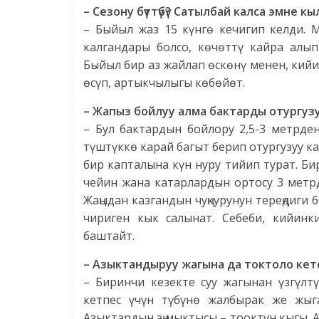
– Сезону бүттүбү? Сатылбай калса эмне к
– Быйыл жаз 15 күнгө кечигип келди. 
калгандары болсо, көчөттү кайра алып
Быйыл бир аз жайлап өскөнү менен, кий
өсүп, артыкчылыгы көбөйөт.
– Жапыз бойлуу алма бактарды отургуз
– Бул бактардын бойлору 2,5-3 метрде
түштүккө карай багыт берип отургузуу к
бир капталына күн нуру тийип турат. Би
чейин жана катарлардын ортосу 3 метр
Жаңыдан казгандын чуңкурунун тереңдиги
чириген кык салынат. Себеби, кийи
баштайт.
– Азыктандыруу жагына да токтоло ке
– Биринчи кезекте суу жагынан үзгүлт
кетпес үчүн түбүнө жалбырак же жыг
Азыктардын эң мыктысы – тооктун кыгы. 