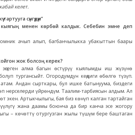
абай келет.
 тартууга сүнгүдүм”
л кыягың менен көрбөй калдык. Себебин эмне деп
томник ачып алып, багбанчылыкка убакыттын баары
койгон жок болсоң керек?
 эңсеген алма багын өстүрүү кыялымды иш жүзүнө
олуп тургансыйт. Огородумдун кеңдиги өбөлгө түзүп.
там. Андан сырткары, бул ишке батынуума, биздеги
көп нерселерди үйрөндүм. Таалим-тарбиясын алдым. Ал
т экен. Артыкчылыгы, бая биз көнүп калган тартайган
үүлүгү жана даамы боюнча да бир канча эсе жогору
ыгы – көчөттү отургузган жылы түшүм бере баштаган