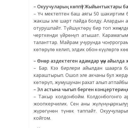
– Окуучуларың көппү? Жыйынтыктары б
– Үч мектептен баш аягы 50 шакиртим 
жакшы эле шарт пайда болду. Алардын 
отурушпайт. Түйшүктөрү бир топ жеңилд
черткенди үйрөнүп атышат. Карамагы
таланттар. Майрам учурунда чоң програ
көтөрүлө келип, элдик обон-күүлөргө кө
– Өнөр аздектеген адамдар үчүн айылда
– Бар. Кээ бирлери айылдан шаарга 
караштырып. Ошол эле акчаны бул жерде
көтөрүп, жумушунан рахат алып атпайбы
– Эл астына чыгып берген концертери
– Такыр колдонбойм. Колдонбогонго ар
жоопкерчилик. Сен аны жүлүнүң аркылуу
жүрөгүнөн түнөк таппайт. Окуучулары
койгом.