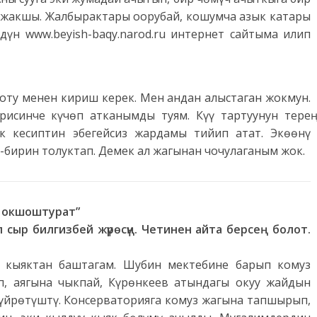
ан жакшы. Жалбырактары оорубай, кошумча азык катары
дүн www.beyish-baqy.narod.ru интернет сайтыма илип
шоту менен кириш керек. Мен андан алыстаган жокмун.
исинче күчөп атканымды туям. Күү тартуунун терең
ык кесиптин эбегейсиз жардамы тийип атат. Экөөнү
-бирин толуктап. Демек ал жагынан чочулаганым жок.
е окшоштурат”
 сыр билгизбей жүрөсүң. Четинен айта берсең болот.
л кыяктан баштагам. Шубин мектебине барып комуз
п, аягына чыкпай, Күрөнкеев атындагы окуу жайдын
үйрөтүштү. Консерваторияга комуз жагына тапшырып,