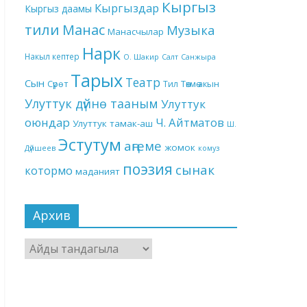
Кыргыз
Кыргыздар
Кыргыз даамы
тили
Манас
Музыка
Манасчылар
Нарк
Накыл кептер
О. Шакир
Салт
Санжыра
Тарых
Театр
Сын
Төкмө акын
Сүрөт
Тил
Улуттук дүйнө тааным
Улуттук
оюндар
Ч. Айтматов
Улуттук тамак-аш
Ш.
Эстутум
аңгеме
жомок
Дүйшеев
комуз
поэзия
сынак
котормо
маданият
Архив
Архив