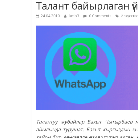
Талант байырлаган ү
24.04.2010
kmb3
0 Comments
Искусств
Талантуу жубайлар Бакыт Чытырбаев 
айылында турушат. Бакыт кыргыздын кы
кайсы бир денгээлде өздөштүрүп алган.