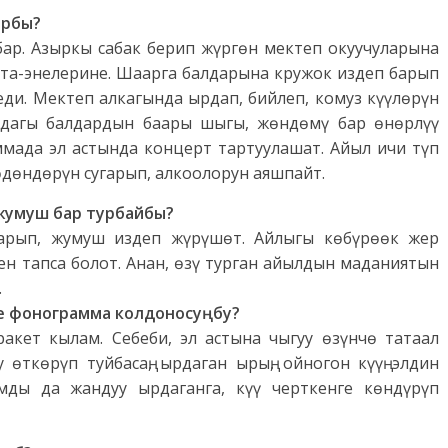
арбы?
бар. Азыркы сабак берип жүргөн мектеп окуучуларына
ата-энелерине. Шаарга балдарына кружок издеп барып
еди. Мектеп алкагында ырдап, бийлеп, комуз күүлөрүн
мдагы балдардын баары шыгы, жөндөмү бар өнөрлүү
ммада эл астында концерт тартуулашат. Айыл ичи түп
өдөндөрүн сугарып, алкоолорун аяшпайт.
 жумуш бар турбайбы?
барып, жумуш издеп жүрүшөт. Айлыгы көбүрөөк жер
н тапса болот. Анан, өзү турган айылдын маданиятын
.
ңе фонограмма колдоносуңбу?
акет кылам. Себеби, эл астына чыгуу өзүнчө татаал
 өткөрүп туйбасаң, ырдаган ырың, ойногон күүң элдин
мды да жандуу ырдаганга, күү черткенге көндүрүп