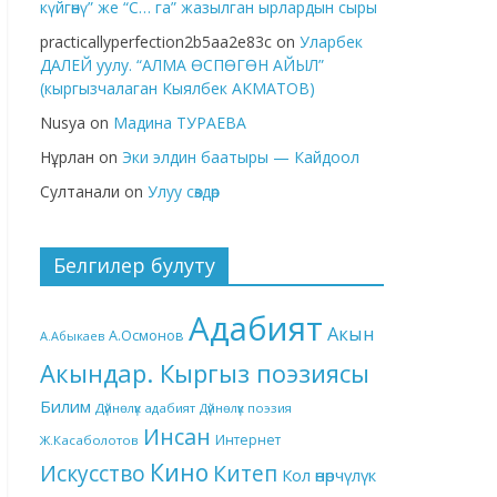
күйгөнү” же “С… га” жазылган ырлардын сыры
practicallyperfection2b5aa2e83c
on
Уларбек
ДАЛЕЙ уулу. “АЛМА ӨСПӨГӨН АЙЫЛ”
(кыргызчалаган Кыялбек АКМАТОВ)
Nusya
on
Мадина ТУРАЕВА
Нұрлан
on
Эки элдин баатыры — Кайдоол
Султанали
on
Улуу сөздөр
Белгилер булуту
Адабият
Акын
А.Осмонов
А.Абыкаев
Акындар. Кыргыз поэзиясы
Билим
Дүйнөлүк адабият
Дүйнөлүк поэзия
Инсан
Интернет
Ж.Касаболотов
Кино
Китеп
Искусство
Кол өнөрчүлүк