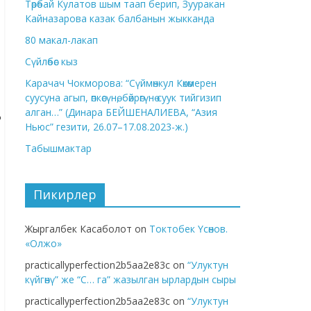
Төрөбай Кулатов шым таап берип, Зууракан
Кайназарова казак балбанын жыкканда
80 макал-лакап
Сүйлөбөс кыз
Карачач Чокморова: “Сүймөнкул Көкөмерен
суусуна агып, өпкөсүнө, бөйрөгүнө суук тийгизип
алган…” (Динара БЕЙШЕНАЛИЕВА, “Азия
Ньюс” гезити, 26.07–17.08.2023-ж.)
Табышмактар
Пикирлер
Жыргалбек Касаболот
on
Токтобек Үсөнов.
«Олжо»
practicallyperfection2b5aa2e83c
on
“Улуктун
күйгөнү” же “С… га” жазылган ырлардын сыры
practicallyperfection2b5aa2e83c
on
“Улуктун