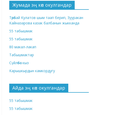
Жумада эң көп окулгандар
Төрөбай Кулатов шым таап берип, Зууракан
Кайназарова казак балбанын жыкканда
55 табышмак
55 табышмак
80 макал-лакап
Табышмактар
Сүйлөбөс кыз
Карышкырдын камкордугу
Айда эң көп окулгандар
55 табышмак
55 табышмак