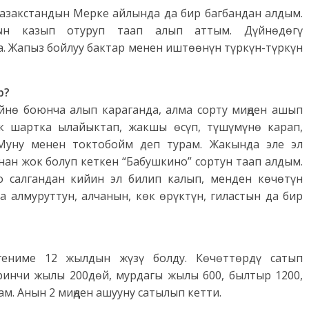
Казакстандын Мерке айлында да бир багбандан алдым.
рын казып отуруп таап алып аттым. Дүйнөдөгү
а. Жапыз бойлуу бактар менен иштөөнүн түркүн-түркүн
р?
йнө боюнча алып караганда, алма сорту миңден ашып
к шартка ылайыктап, жакшы өсүп, түшүмүнө карап,
Муну менен токтобойм деп турам. Жакында эле эл
нан жок болуп кеткен “Бабушкино” сортун таап алдым.
салгандан кийин эл билип калып, менден көчөтүн
 алмуруттун, алчанын, көк өрүктүн, гиластын да бир
гениме 12 жылдын жүзү болду. Көчөттөрдү сатып
ринчи жылы 200дөй, мурдагы жылы 600, былтыр 1200,
м. Анын 2 миңден ашууну сатылып кетти.