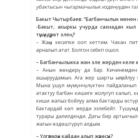
убактысын чыгармачылык изденүүдөн таж
Бакыт Чытырбаев:
“Багбанчылык менен күү
-Бакыт, акыркы учурда сахнадан кы
түшүндүрөт элең?
– Жаңы кесипке ооп кеттим. Чакан пи
арналып атат. Болгон себеп ошол.
– Багбанчылыкка жөн эле жерден келе 
– Анын жөндөрү да бар. Кичинемден
ашыруудамын. Ага жер шарты ыңгайлуу б
Мына ушул мүмүнчүлүктөн пайдаланып а
атактуу багбан кишиге жолугуп калып, 
киши жапыз бойлуу алма бактарды өстүрө
бактардай көп жерди ээлебейт. Түшүмд
турары далилденди. Дагы бир артыкчыл
жагын өздөштүрүп алдым.
– Үлгүлөрүн кайдан алып жүрөсүң?