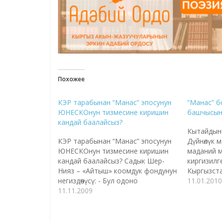
Похожее
КЭР тарабынан “Манас” эпосунун
“Манас” 
ЮНЕСКОнун тизмесине киришин
башчысына
кандай баалайсыз?
Кытайдын
КЭР тарабынан “Манас” эпосунун
Дүйнөлүк 
ЮНЕСКОнун тизмесине киришин
маданий м
кандай баалайсыз? Садык Шер-
киргизилг
Нияз – «Айтыш» коомдук фондунун
Кыргызст
негиздөөчүсү: - Бул одоно
каттатуу 
11.01.2010
кетирилген ката жана аны
11.11.2009
саясий жо
жогорку деңгээлде кайра
этүү өтүнү
калыбына келтирүү керек.
коргоо ко
«Манастын» кыргыз мамлекетине
Курманбек