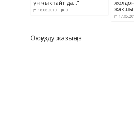
үн чыкпайт да…”
жолдон
жакшы 
18.08.2010
0
17.05.20
Оюңузду жазыңыз