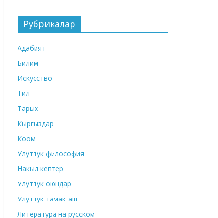
Рубрикалар
Адабият
Билим
Искусство
Тил
Тарых
Кыргыздар
Коом
Улуттук философия
Накыл кептер
Улуттук оюндар
Улуттук тамак-аш
Литература на русском