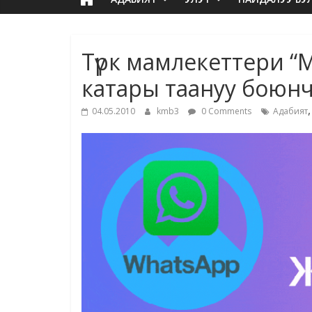
Түрк мамлекеттери “
катары таануу боюн
04.05.2010
kmb3
0 Comments
Адабият