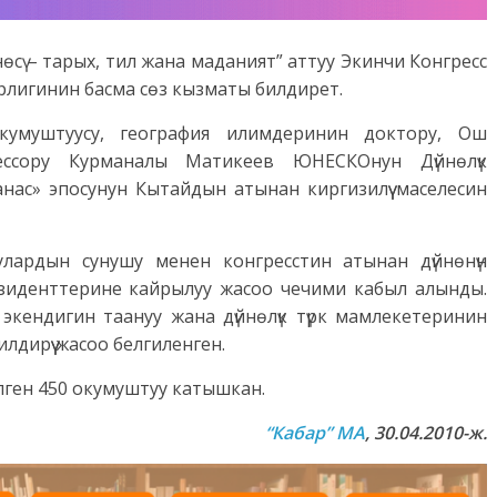
өсү – тарых, тил жана маданият” аттуу Экинчи Конгресс
трлигинин басма сөз кызматы билдирет.
 окумуштуусу, география илимдеринин доктору, Ош
ессору Курманалы Матикеев ЮНЕСКОнун Дүйнөлүк
нас» эпосунун Кытайдын атынан киргизилүү маселесин
лардын сунушу менен конгресстин атынан дүйнөнүн
резиденттерине кайрылуу жасоо чечими кабыл алынды.
экендигин таануу жана дүйнөлүк түрк мамлекетеринин
дирүү жасоо белгиленген.
елген 450 окумуштуу катышкан.
“Кабар” МА
, 30.04.2010-ж.