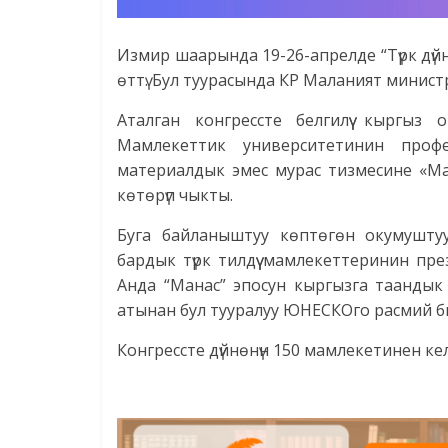
Измир шаарында 19-26-апрелде “Түрк дүйн
өттү. Бул туурасында КР Маланият минис
Аталган конгрессте белгилүү кыргыз
Мамлекеттик университетинин проф
материалдык эмес мурас тизмесине «Ма
көтөрүп чыкты.
Буга байланыштуу көптөгөн окумуштуу
бардык түрк тилдүү мамлекеттеринин п
Анда “Манас” эпосун кыргызга таандык 
атынан бул тууралуу ЮНЕСКОго расмий бил
Конгрессте дүйнөнүн 150 мамлекетинен к