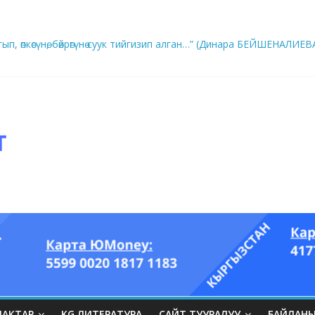
ып, өпкөсүнө, бөйрөгүнө суук тийгизип алган…” (Динара БЕЙШЕНАЛИЕВ
ры он үч акындын котормосунда
ЛАКТАР
KG ЛИТЕРАТУРА
САЙТ ТУУРАЛУУ
БАЙЛАН