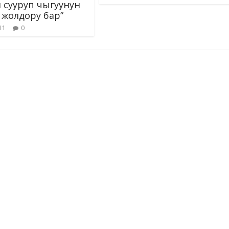
 сууруп чыгуунун
жолдору бар”
11
0