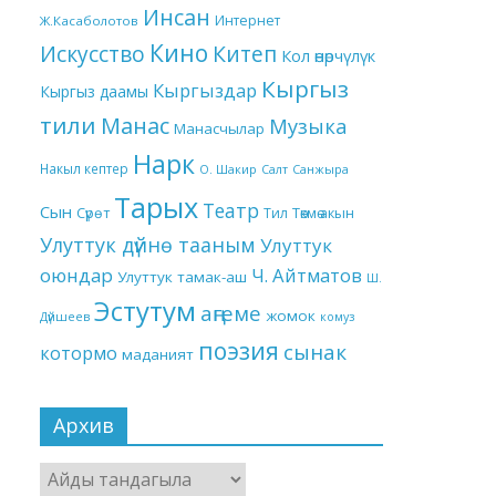
Инсан
Интернет
Ж.Касаболотов
Кино
Китеп
Искусство
Кол өнөрчүлүк
Кыргыз
Кыргыздар
Кыргыз даамы
тили
Манас
Музыка
Манасчылар
Нарк
Накыл кептер
О. Шакир
Салт
Санжыра
Тарых
Театр
Сын
Төкмө акын
Сүрөт
Тил
Улуттук дүйнө тааным
Улуттук
оюндар
Ч. Айтматов
Улуттук тамак-аш
Ш.
Эстутум
аңгеме
жомок
Дүйшеев
комуз
поэзия
сынак
котормо
маданият
Архив
Архив