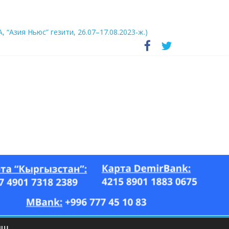
А, “Азия Ньюс” гезити, 26.07–17.08.2023-ж.)
ЫШ