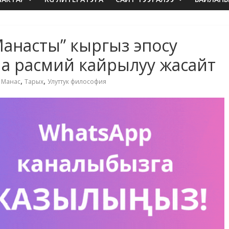
Манасты” кыргыз эпосу
ча расмий кайрылуу жасайт
,
,
,
Манас
Тарых
Улуттук философия