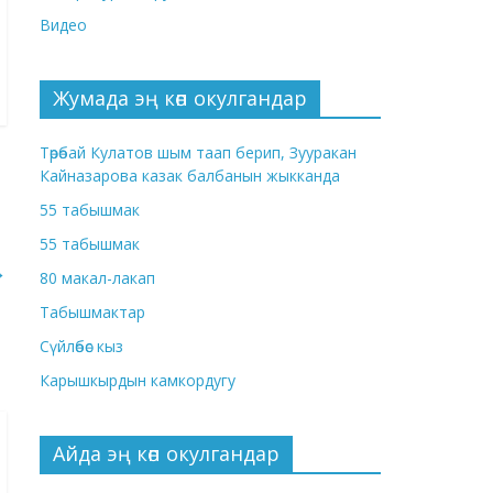
Видео
Жумада эң көп окулгандар
Төрөбай Кулатов шым таап берип, Зууракан
Кайназарова казак балбанын жыкканда
55 табышмак
55 табышмак
→
80 макал-лакап
Табышмактар
Сүйлөбөс кыз
Карышкырдын камкордугу
Айда эң көп окулгандар