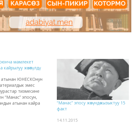
боюнча мамлекет
 кайрылуу жөнөтүлдү
 атынан ЮНЕСКОнун
материалдык эмес
урастар тизмесине
ен “Манас” эпосун,
“Манас” эпосу жөнүндө кызыктуу 15
андын атынан кайра
факт
үчүн дипломатиялык,
лдор аркылуу таасир
14.11.2015
чү менен “Манас” эпосун
митети президент
 Бакиевге кайрылуу