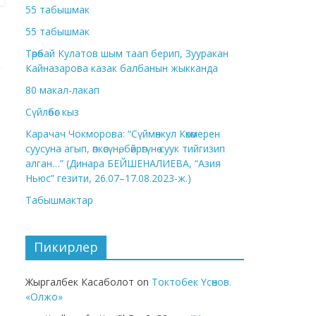
55 табышмак
55 табышмак
Төрөбай Кулатов шым таап берип, Зууракан
Кайназарова казак балбанын жыкканда
80 макал-лакап
Сүйлөбөс кыз
Карачач Чокморова: “Сүймөнкул Көкөмерен
суусуна агып, өпкөсүнө, бөйрөгүнө суук тийгизип
алган…” (Динара БЕЙШЕНАЛИЕВА, “Азия
Ньюс” гезити, 26.07–17.08.2023-ж.)
Табышмактар
Пикирлер
Жыргалбек Касаболот
on
Токтобек Үсөнов.
«Олжо»