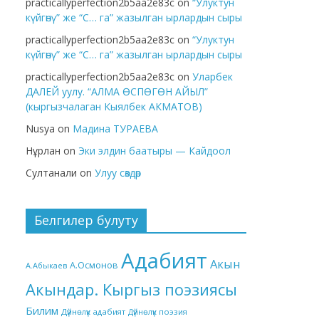
practicallyperfection2b5aa2e83c
on
“Улуктун
күйгөнү” же “С… га” жазылган ырлардын сыры
practicallyperfection2b5aa2e83c
on
“Улуктун
күйгөнү” же “С… га” жазылган ырлардын сыры
practicallyperfection2b5aa2e83c
on
Уларбек
ДАЛЕЙ уулу. “АЛМА ӨСПӨГӨН АЙЫЛ”
(кыргызчалаган Кыялбек АКМАТОВ)
Nusya
on
Мадина ТУРАЕВА
Нұрлан
on
Эки элдин баатыры — Кайдоол
Султанали
on
Улуу сөздөр
Белгилер булуту
Адабият
Акын
А.Осмонов
А.Абыкаев
Акындар. Кыргыз поэзиясы
Билим
Дүйнөлүк адабият
Дүйнөлүк поэзия