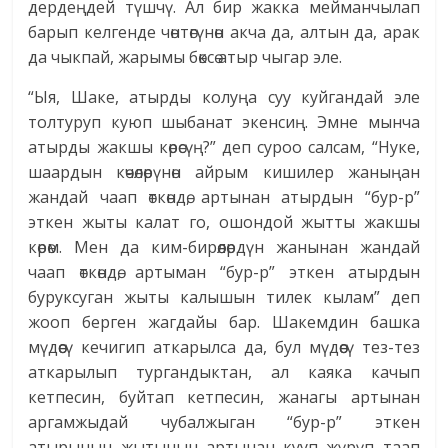
дердеңдей түшчү. Ал бир жакка мейманчылап
барып келгенде чөнтөгүнөн акча да, алтын да, арак
да чыкпай, жарымы бөксө атыр чыгар эле.
“Ыя, Шаке, атырды колуңа суу куйгандай эле
толтуруп куюп шыбанат экенсиң. Эмне мынча
атырды жакшы көрөсүң?” деп суроо салсам, “Нуке,
шаардын көчөлөрүнөн айрым кишилер жаныңан
жандай чаап өткөндө, артынан атырдын “бур-р”
эткен жыты калат го, ошондой жытты жакшы
көрөм. Мен да ким-бирөөлөрдүн жанынан жандай
чаап өткөндө, артыман “бур-р” эткен атырдын
буруксуган жыты калышын тилек кылам” деп
жооп берген жагдайы бар. Шакемдин башка
мүдөөсү кечигип аткарылса да, бул мүдөөсү тез-тез
аткарылып тургандыктан, ал каяка качып
кетпесин, буйтап кетпесин, жанагы артынан
аргамжыдай чубалжыган “бур-р” эткен
атырынын жытынын артынан кууп жүрүп таап