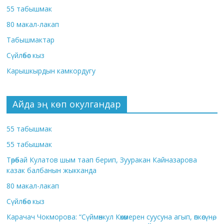
55 табышмак
80 макал-лакап
Табышмактар
Сүйлөбөс кыз
Карышкырдын камкордугу
Айда эң көп окулгандар
55 табышмак
55 табышмак
Төрөбай Кулатов шым таап берип, Зууракан Кайназарова
казак балбанын жыкканда
80 макал-лакап
Сүйлөбөс кыз
Карачач Чокморова: “Сүймөнкул Көкөмерен суусуна агып, өпкөсүнө,