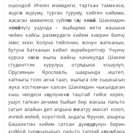
ошондой. Ичкен ичимдиги, тарткан тамекиси,
жүргөн жүрүмү, турган туруму, кийген кийими,
жасаган мамилеси, сүйлөгөн сөзү жөнөкөй. Шакемдин
жөнөкөйлүгү ушунда – жыйырма жети жашына
чейин кайсы размердеги кийим киерин билчү
эмес экен. Колуна тийгенин, жонун жапканын,
бутуна батканын кийип жүрө бериптир. Үчүнчү
курска көчкөн жылы жайкы каникулда Шакем
студенттик курулуш отрядына кошулуп,
Орусиянын Ярославль шаарында иштеп,
капчыгы толо акча таап, жылыга эле кышкысын
жука костюмчан калган Шакемдин чыкылдаган
кыш чилдеси көңүлүнө көк таштай тийсе керек,
ушул тапкан акчама быйыл бир жакшы пальто
сатып алайын деп алдына өтө катуу максат коюп,
ичпей-жебей, коротпой, андагы Фрунзе, азыркы
Бишкектин кийим саткан дүкөндөрүнүн бирин
койбой түрө кыдырып, пальто таппай көпкө убара