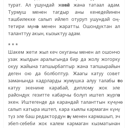
турат. Ал ушундай жөнөкөй жана татаал адам.
Турмуш менен тагдыр аны кенедейинен
ташбилекке салып ийлеп отуруп ушундай оң-
тетири мүнөз менен жаратты. Ошондуктан ал
таланттуу акын, кызыктуу адам.
* * *
Шакем жети жыл кеч окуганы менен ал ошончо
узак жылдын аралыгында бир да жолу жогорку
окуу жайына тапшырбаптыр жана тапшырайын
деген ою да болбоптур. Жаагы катуу совет
заманында кадрларды жумушка алуу талабы өтө
катуу экенине карабай, диплому жок эле
райондук гезитте кабарчы болуп иштеп жүргөн
экен. Иштегенде да карандай таланттын күчүнө
салып катыра иштеп, кара кыялы кармаган күнү
түз эле баш редактордун өзү менен кармашып, эч
эбеп-себеби жок калем кармаган кызматынан