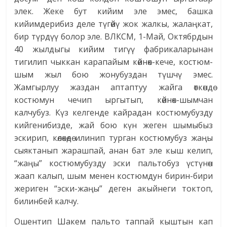
элек. Жеке бут кийим эле эмес, башка
кийимдерибиз деле түгөйү жок жалкы, жалаңкат,
бир түрдүү болор эле. ВЛКСМ, 1-Май, Октябрдын
40 жылдыгы кийим тигүү фабрикаларынан
тигилип чыккан карапайым көйнөк-кече, костюм-
шым жыл бою жонубуздан түшчү эмес.
Жамгырлуу жаздан аптаптуу жайга өткөндө
костюмун чечип ыргытып, көйнөк-шымчан
калчубуз. Күз келгенде кайрадан костюмубузду
кийгенибизде, жай бою күн жеген шымыбыз
эскирип, көлөкөдө илинип турган костюмубуз жаңы
сыяктанып жарашпай, анан бат эле кыш келип,
“жаңы” костюмубузду эски пальтобуз үстүнөн
жаап калып, шым менен костюмдун бирин-бири
жериген “эски-жаңы” деген акыйнеги токтоп,
билинбей калчу.
Ошентип Шакем пальто таппай кыштын кап