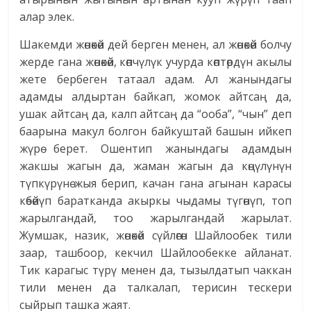
алар элек.
Шакемди жөнөкөй дей берген менен, ал жөнөкөй болчу
жерде гана жөнөкөй, көпчүлүк учурда көптөрдүн акылы
жете бербеген татаал адам. Ал жанындагы
адамды алдыртан байкап, жомок айтсаң да,
ушак айтсаң да, калп айтсаң да “ооба”, “чын” деп
баарына макул болгон байкуштай башын ийкеп
жүрө берет. Ошентип жанындагы адамдын
жакшы жагын да, жаман жагын да көңүлүнүн
түпкүрүнө жыя берип, качан гана агынан карасы
көбөйүп баратканда акыркы чыдамы түгөнүп, топ
жарылгандай, тоо жарылгандай жарылат.
Жумшак, назик, жөнөкөй сүйлөгөн Шайлообек тили
заар, ташбоор, кекчил Шайлообекке айланат.
Тик карагыс түрү менен да, тызылдатып чаккан
тили менен да талкалап, терисин тескери
сыйрып ташка жаят.