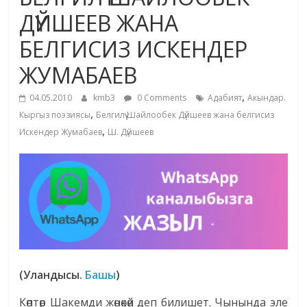
маданияты
ДҮЙШЕЕВ ЖАНА
жана
БЕЛГИСИЗ ИСКЕНДЕР
адабияты
ЖУМАБАЕВ
,
04.05.2010
kmb3
0 Comments
Адабият
Акындар.
,
Кыргыз поэзиясы
Белгилүү Шайлообек Дүйшеев жана белгисиз
,
Искендер Жумабаев
Ш. Дүйшеев
(Уландысы.
Башы
)
Көптөр Шакемди жөнөкөй деп билишет. Чынында эле