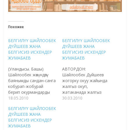
Похожее
БЕЛГИЛҮҮ ШАЙЛООБЕК
БЕЛГИЛҮҮ ШАЙЛООБЕК
ДҮЙШЕЕВ ЖАНА
ДҮЙШЕЕВ ЖАНА
БЕЛГИСИЗ ИСКЕНДЕР
БЕЛГИСИЗ ИСКЕНДЕР
ЖУМАБАЕВ
ЖУМАБАЕВ
(Уландысы. Башы)
АВТОРДОН:
Шайлообек жөнүндөгү
Шайлообек Дүйшеев
баянымды сандан-санга
жогорку окуу жайында
кобурап-жобурай
жалгыз окуп,
берип окурмандарды
жатаканада жалгыз
тажатып жиберген
18.05.2010
жашаган эмес.
30.03.2010
жокмунбу деп кез-кез
Тегерегинде агалык
БЕЛГИЛҮҮ ШАЙЛООБЕК
чочулап ойлоп коем.
акылын айткан, инилик
ДҮЙШЕЕВ ЖАНА
Мен анчейин узак эмес
көмөгүн, жолдоштук
БЕЛГИСИЗ ИСКЕНДЕР
өмүрүмдө камыр-жумур
сыйын көрсөткөн жакшы
ЖУМАБАЕВ
мамилешкен көп деле
санаалаш курсташтары