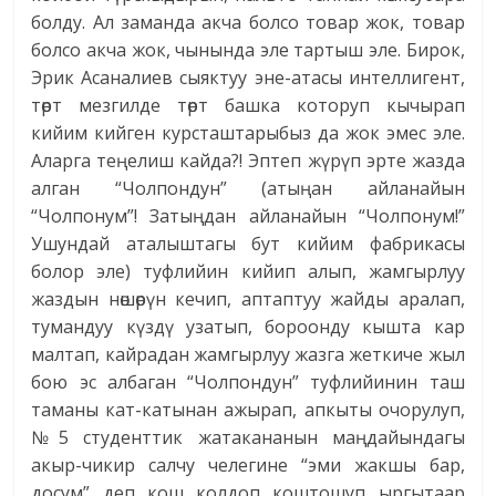
болду. Ал заманда акча болсо товар жок, товар
болсо акча жок, чынында эле тартыш эле. Бирок,
Эрик Асаналиев сыяктуу эне-атасы интеллигент,
төрт мезгилде төрт башка которуп кычырап
кийим кийген курсташтарыбыз да жок эмес эле.
Аларга теңелиш кайда?! Эптеп жүрүп эрте жазда
алган “Чолпондун” (атыңан айланайын
“Чолпонум”! Затыңдан айланайын “Чолпонум!”
Ушундай аталыштагы бут кийим фабрикасы
болор эле) туфлийин кийип алып, жамгырлуу
жаздын нөшөрүн кечип, аптаптуу жайды аралап,
тумандуу күздү узатып, бороонду кышта кар
малтап, кайрадан жамгырлуу жазга жеткиче жыл
бою эс албаган “Чолпондун” туфлийинин таш
таманы кат-катынан ажырап, апкыты очорулуп,
№5 студенттик жатакананын маңдайындагы
акыр-чикир салчу челегине “эми жакшы бар,
досум” деп кош колдоп коштошуп ыргытаар