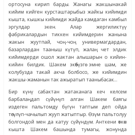
ортосуна кирип барды. Жанагы жакшынакай
кийим кийген курсташтарыбыз жайкы кийимди
кышта, кышкы кийимди жайда камдаган камбыл
эргулдар экен. Алар жергиликтүү
фабрикалардын тиккен кийимдерин жанына
жакын жуутпай, чоң-чоң универмагдардан,
базарлардан тааныш күтүп, жалаң чет элдик
кийимдерди ошол жактан алышарын о кийин-
кийин билдик. Шакем экөөбүзгө эмне шам, же
колубузда такай акча болбосо, же кийимдин
жакшы-жаманын так ажыратып тааныбасак…
Бир күнү сабактан жатаканага кеч келсем
барбалаңдап сүйүнүп алган Шакем баягы
издеген пальтомду бүгүн таптым деп ойда
төгүлүп-чачылып жууп жатыптыр. Өзүм пальтолуу
болгондой мен да катуу сүйүндүм. Анткени өткөн
кышта Шакем башында тумагы, жонунда