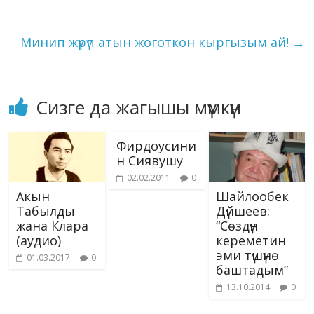
k
ki
Минип жүрүп атын жоготкон кыргызым ай!
→
Сизге да жагышы мүмкүн
Фирдоусини
н Сиявушу
02.02.2011
0
Акын
Шайлообек
Табылды
Дүйшеев:
жана Клара
“Сөздүн
(аудио)
кереметин
эми түшүнө
01.03.2017
0
баштадым”
13.10.2014
0