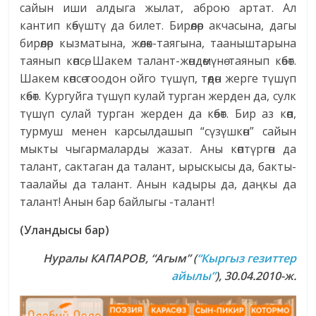
сайын иши алдыга жылат, аброю артат. Ал
кантип көбүштү да билет. Бирөөлөр акчасына, дагы
бирөөлөр кызматына, жөлөк-таягына, тааныштарына
таянып көпсө, Шакем талант-жөндөмүнө таянып көбөт.
Шакем көпсө тоодон ойго түшүп, төөдөн жерге түшүп
көбөт. Кургуйга түшүп кулай турган жерден да, сулк
түшүп сулай турган жерден да көбөт. Бир аз көөп,
турмуш менен карсылдашып “сүзүшкөн” сайын
мыкты чыгармаларды жазат. Аны көптүргөн да
талант, сактаган да талант, ырыскысы да, бакты-
таалайы да талант. Анын кадыры да, даңкы да
талант! Анын бар байлыгы -талант!
(Уландысы бар)
Нуралы КАПАРОВ, “Агым” (
“Кыргыз гезиттер
айылы”
), 30.04.2010-ж.