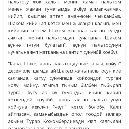
пальтосу жок калып, менин жаман пальтом
менен жаман тумагымды экөөбүз алмак-салмак
кийип, кыштан эптеп аман-эсен чыкканбыз.
Шакем кийинип кетсе мен жылаңач калып, мен
кийинип кетсем Шакем жылаңач калган күндөр
аяктап, менин пальтомдун кучагынан Шакем
өзүнчө “түтүн булатып”, өзүнүн пальтосунун
кучагына өтүп жатканына кантип сүйүнбөй коебуз.
“Кана, Шаке, жаңы пальтоңду кие салчы, көрөйүн”
десем эле, шамдагай Шакем жаңы пальтосун кие
салганда, катуу сүйүнгөндөн койкоңдоп турган
колу, мойну, атыгүл тыным билбей тыбырап
турган буту да көк тумандын ичине кирип
кеткендей көрүнбөй, жаңы алган пальтосунун
койнуна көмүлүп “чөгүп” кетсе болобу. Калп
айтпасам, заманыбыздын опол тоодой залкар
акыны Турар Кожомбердиевди көөмп калгыдай
размердеги пальто сатып алыптыр.