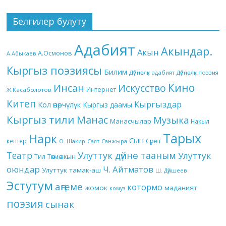
Белгилер булуту
Адабият
Акындар.
Акын
А.Осмонов
А.Абыкаев
Кыргыз поэзиясы
Билим
Дүйнөлүк адабият
Дүйнөлүк поэзия
Кино
Инсан
Искусство
Интернет
Ж.Касаболотов
Китеп
Кыргыздар
Кол өнөрчүлүк
Кыргыз даамы
Кыргыз тили
Манас
Музыка
Манасчылар
Накыл
Тарых
Нарк
Сын
кептер
Сүрөт
О. Шакир
Салт
Санжыра
Театр
Улуттук дүйнө тааным
Улуттук
Төкмө акын
Тил
оюндар
Ч. Айтматов
Улуттук тамак-аш
Ш. Дүйшеев
Эстутум
аңгеме
котормо
жомок
маданият
комуз
поэзия
сынак