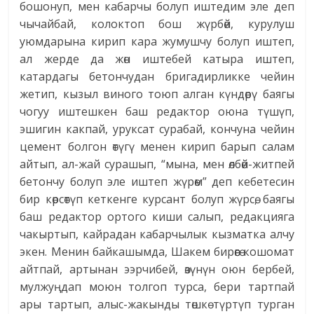
бошонуп, мен кабарчы болуп иштедим эле деп
чычайбай, колоктоп бош жүрбөй, курулуш
уюмдарына кирип кара жумушчу болуп иштеп,
ал жерде да жөн иштебей катыра иштеп,
катардагы бетончудан бригадирликке чейин
жетип, кызыл виного тоюп алган күндөрү баягы
чогуу иштешкен баш редактор оюна түшүп,
эшигин какпай, уруксат сурабай, кончуна чейин
цемент болгон өтүгү менен кирип барып салам
айтып, ал-жай сурашып, “мына, мен өлбөй-житпей
бетончу болуп эле иштеп жүрөм” деп кебетесин
бир көрсөтүп кеткенге курсант болуп жүрсө, баягы
баш редактор ортого киши салып, редакцияга
чакыртып, кайрадан кабарчылык кызматка алчу
экен. Менин байкашымда, Шакем бирөөгө кошомат
айтпай, артынан ээрчибей, өзүнүн оюн бербей,
мулжуңдап моюн толгоп турса, бери тартпай
ары тартып, алыс-жакынды төшкө түртүп турган