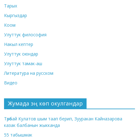
Тарых
Кыргыздар
Коом
Улуттук философия
Накыл кептер
Улуттук оюндар
Улуттук тамак-аш
Литература на русском
Видео
Жумада эң көп окулгандар
Төрөбай Кулатов шым таап берип, Зууракан Кайназарова
казак балбанын жыкканда
55 табышмак