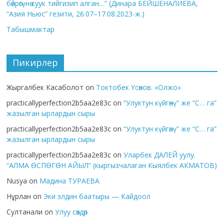
бөйрөгүнө суук тийгизип алган…” (Динара БЕЙШЕНАЛИЕВА,
“Азия Ньюс” гезити, 26.07–17.08.2023-ж.)
Табышмактар
Пикирлер
Жыргалбек Касаболот
on
Токтобек Үсөнов. «Олжо»
practicallyperfection2b5aa2e83c
on
“Улуктун күйгөнү” же “С… га”
жазылган ырлардын сыры
practicallyperfection2b5aa2e83c
on
“Улуктун күйгөнү” же “С… га”
жазылган ырлардын сыры
practicallyperfection2b5aa2e83c
on
Уларбек ДАЛЕЙ уулу.
“АЛМА ӨСПӨГӨН АЙЫЛ” (кыргызчалаган Кыялбек АКМАТОВ)
Nusya
on
Мадина ТУРАЕВА
Нұрлан
on
Эки элдин баатыры — Кайдоол
Султанали
on
Улуу сөздөр