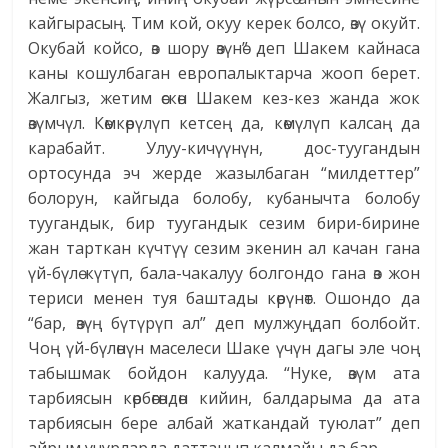
кайгырасың. Тим кой, окуу керек болсо, өзү окуйт.
Окубай койсо, өз шору өзүнө” деп Шакем кайнаса
каны кошулбаган европалыктарча жооп берет.
Жалгыз, жетим өскөн Шакем кез-кез жанда жок
өзүмчүл. Көмкөрүлүп кетсең да, көмүлүп калсаң да
карабайт. Улуу-кичүүнүн, дос-туугандын
ортосунда эч жерде жазылбаган “милдеттер”
болорун, кайгыда болобу, кубанычта болобу
туугандык, бир туугандык сезим бири-бирине
жан тарткан күчтүү сезим экенин ал качан гана
үй-бүлө күтүп, бала-чакалуу болгондо гана өз жон
териси менен туя баштады көрүнөт. Ошондо да
“бар, өзүң бүтүрүп ал” деп мулжуңдап болбойт.
Чоң үй-бүлөнүн маселеси Шаке үчүн дагы эле чоң
табышмак бойдон калууда. “Нуке, өзүм ата
тарбиясын көрбөгөндөн кийин, балдарыма да ата
тарбиясын бере албай жаткандай туюлат” деп