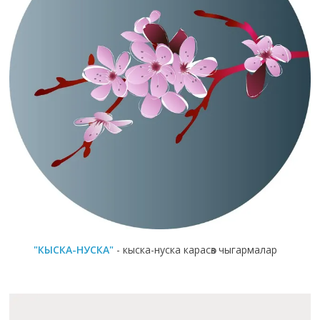
"КЫСКА-НУСКА"
- кыска-нуска карасөз чыгармалар