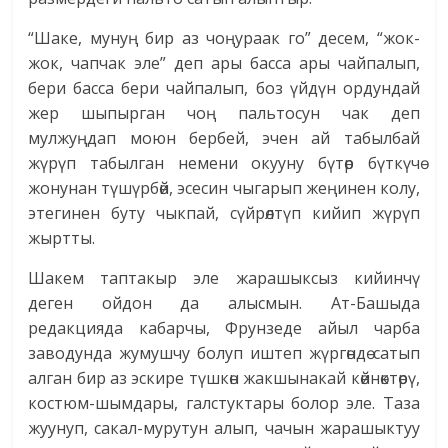
“Шаке, мунуң бир аз чоңураак го” десем, “жок-
жок, чапчак эле” деп ары басса ары чайпалып,
бери басса бери чайпалып, боз үйдүн ордундай
жер шыпырган чоң пальтосун чак деп
мулжуңдап моюн бербей, эчен ай табылбай
жүрүп табылган немени окууну бүтөр бүткүчө
жонунан түшүрбөй, эсесин чыгарып жеңинен колу,
этегинен буту чыкпай, сүйрөлтүп кийип жүрүп
жыртты.
Шакем таптакыр эле жарашыксыз кийинчү
деген ойдон да алысмын. Ат-Башыда
редакцияда кабарчы, Фрунзеде айыл чарба
заводунда жумушчу болуп иштеп жүргөндө сатып
алган бир аз эскире түшкөн жакшынакай көйнөктөрү,
костюм-шымдары, галстуктары болор эле. Таза
жуунуп, сакал-мурутун алып, чачын жарашыктуу