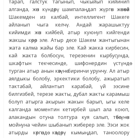
тарап, галстук тагынып, чыкыйып кийинип
алганда, жөн күндөрү шампалаңдап жүргөн жөнөкөй
Шакемден из калбай, интеллигент Шакеге
айланып чыга келчү. Андай жарашыктуу
кийимди жөн кийбей, атыр куюнуп кийгенди
жакшы көрөр эле. Атыр десе Шакем жантыгынан
жата калма жайы бар эле. Кай жакка кирбесин,
кай жакта болбосун, терезенин кырбусунда,
шкафтын текчесинде, шифонердин үстүндө
турган атыр анын көзүнө биринчи урунчу. Ал атыр
аялдыкы болобу, эркектики болобу, ажыратып
тактабай, айлантып карабай, үй ээсине
билгизбей, терезе жакты, дубал жакты карамыш
болуп атырга акырын жакын барып, ыгы келе
калганда моментин кетирбей шып ала коюп,
алакандын отуна толтура куя салып, төбөсүнөн
мойнуна чейин шыбанып жиберер эле. Ээси жок
атырды көргөндө көздөрү кымыңдап, таноолору