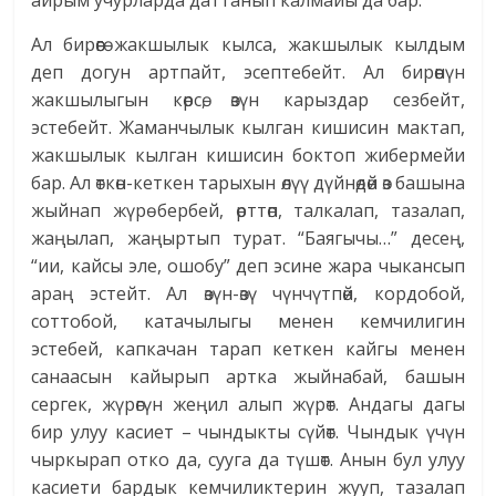
айрым учурларда даттанып калмайы да бар.
Ал бирөөгө жакшылык кылса, жакшылык кылдым
деп догун артпайт, эсептебейт. Ал бирөөнүн
жакшылыгын көрсө, өзүн карыздар сезбейт,
эстебейт. Жаманчылык кылган кишисин мактап,
жакшылык кылган кишисин боктоп жибермейи
бар. Ал өткөн-кеткен тарыхын өлүү дүйнөдөй өз башына
жыйнап жүрө бербей, өрттөп, талкалап, тазалап,
жаңылап, жаңыртып турат. “Баягычы…” десең,
“ии, кайсы эле, ошобу” деп эсине жара чыкансып
араң эстейт. Ал өзүн-өзү чүнчүтпөй, кордобой,
соттобой, катачылыгы менен кемчилигин
эстебей, капкачан тарап кеткен кайгы менен
санаасын кайырып артка жыйнабай, башын
сергек, жүрөгүн жеңил алып жүрөт. Андагы дагы
бир улуу касиет – чындыкты сүйөт. Чындык үчүн
чыркырап отко да, сууга да түшөт. Анын бул улуу
касиети бардык кемчиликтерин жууп, тазалап