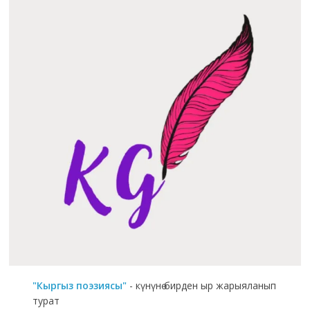
"Кыргыз поэзиясы"
- күнүнө бирден ыр жарыяланып
турат