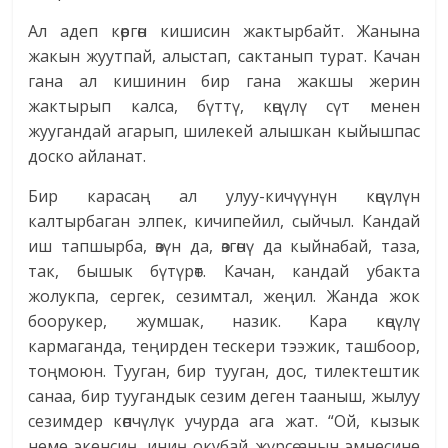
Ал адеп көргөн кишисин жактырбайт. Жанына
жакын жуутпай, алыстап, сактанып турат. Качан
гана ал кишинин бир гана жакшы жерин
жактырып калса, бүттү, көңүлү сүт менен
жуугандай агарып, шилекей алышкан кыйышпас
доско айланат.
Бир карасаң ал улуу-кичүүнүн көңүлүн
калтырбаган элпек, кичипейил, сыйчыл. Кандай
иш тапшырба, өзүн да, өзгөнү да кыйнабай, таза,
так, бышык бүтүрөт. Качан, кандай убакта
жолукпа, сергек, сезимтал, жеңил. Жанда жок
боорукер, жумшак, назик. Кара көңүлү
кармаганда, теңирден тескери тээжик, ташбоор,
тоңмоюн. Тууган, бир тууган, дос, тилектештик
санаа, бир туугандык сезим деген тааныш, жылуу
сезимдер көпчүлүк учурда ага жат. “Ой, кызык
неме экенсиң, иниң окубай жүрсө анын эмнесине