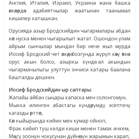
Англия, Италия, Израил, Украина жана башка
өлкөлөрдөн адабиятчылар жаатынан таанымал
кишилер катышкан.
Орусияда азыр Бродскийдин чыгармалары абдан
көп нуска менен чыгарылып жатат. Ошондон улам
айрым сынчылар мындан бир нече жыл мурда
Иосиф Бродский чет өлкөдө бозгунда жүрүп көзү өткөн
орус акын болсо, азыркы күндө ал акындын
чыгармачылыгы улуттун энчиси катары баалана
башталды дешкен.
Иосиф Бродскийдин ыр саптары:
Жапайы айбан сыңары капаска мен солонгомун,
Мыкка илинген абактагы күндөрүмдү эсептечү
кагазды өрттөп,
Көл кыйырында кийин мен кумар ойноп,
Фрак кийип туш келди киши менен тамак ичкем,
Мөңгү зоонун чокусунан дүйнөнүн жарымын карап,