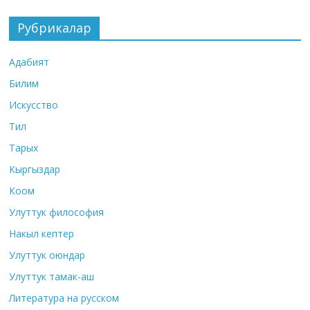
Рубрикалар
Адабият
Билим
Искусство
Тил
Тарых
Кыргыздар
Коом
Улуттук философия
Накыл кептер
Улуттук оюндар
Улуттук тамак-аш
Литература на русском