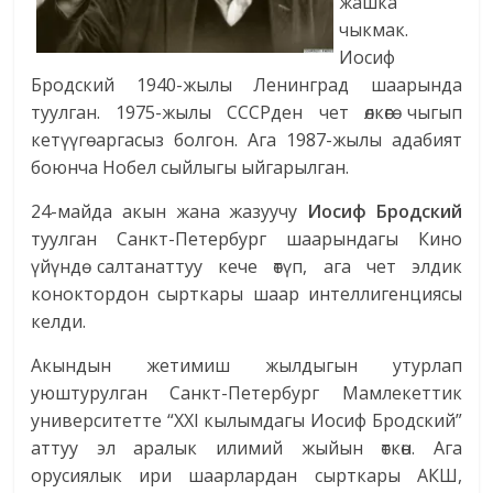
жашка
чыкмак.
Иосиф
Бродский 1940-жылы Ленинград шаарында
туулган. 1975-жылы СССРден чет өлкөгө чыгып
кетүүгө аргасыз болгон. Ага 1987-жылы адабият
боюнча Нобел сыйлыгы ыйгарылган.
24-майда акын жана жазуучу
Иосиф Бродский
туулган Санкт-Петербург шаарындагы Кино
үйүндө салтанаттуу кече өтүп, ага чет элдик
коноктордон сырткары шаар интеллигенциясы
келди.
Акындын жетимиш жылдыгын утурлап
уюштурулган Санкт-Петербург Мамлекеттик
университетте “XXI кылымдагы Иосиф Бродский”
аттуу эл аралык илимий жыйын өткөн. Ага
орусиялык ири шаарлардан сырткары АКШ,