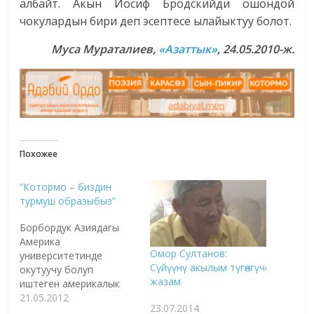
албайт. Акын Иосиф Бродскийди ошондой
чокулардын бири деп эсептесе ылайыктуу болот.
Муса Мураталиев,
«Азаттык»
, 24.05.2010-ж.
Похожее
“Котормо – биздин
турмуш образыбыз”
Борбордук Азиядагы
Америка
Омор Султанов:
университетинде
Сүйүүнү акылым түгөнгүчө
окутуучу болуп
жазам
иштеген америкалык
жубайлар Алекс Сигал
21.05.2012
23.07.2014
жана Дана Голина