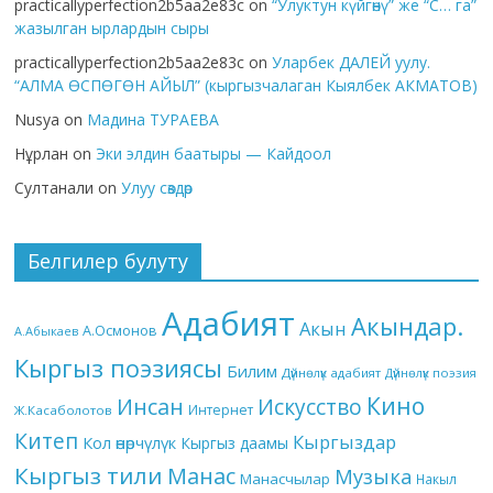
practicallyperfection2b5aa2e83c
on
“Улуктун күйгөнү” же “С… га”
жазылган ырлардын сыры
practicallyperfection2b5aa2e83c
on
Уларбек ДАЛЕЙ уулу.
“АЛМА ӨСПӨГӨН АЙЫЛ” (кыргызчалаган Кыялбек АКМАТОВ)
Nusya
on
Мадина ТУРАЕВА
Нұрлан
on
Эки элдин баатыры — Кайдоол
Султанали
on
Улуу сөздөр
Белгилер булуту
Адабият
Акындар.
Акын
А.Осмонов
А.Абыкаев
Кыргыз поэзиясы
Билим
Дүйнөлүк адабият
Дүйнөлүк поэзия
Кино
Инсан
Искусство
Интернет
Ж.Касаболотов
Китеп
Кыргыздар
Кол өнөрчүлүк
Кыргыз даамы
Кыргыз тили
Манас
Музыка
Манасчылар
Накыл