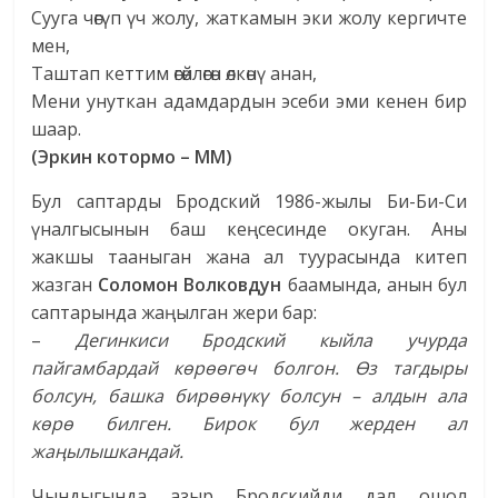
Сууга чөгүп үч жолу, жаткамын эки жолу кергичте
мен,
Таштап кеттим өгөйлөгөн өлкөнү анан,
Мени унуткан адамдардын эсеби эми кенен бир
шаар.
(Эркин котормо – ММ)
Бул саптарды Бродский 1986-жылы Би-Би-Си
үналгысынын баш кеңсесинде окуган. Аны
жакшы тааныган жана ал туурасында китеп
жазган
Соломон Волковдун
баамында, анын бул
саптарында жаңылган жери бар:
–
Дегинкиси Бродский кыйла учурда
пайгамбардай к
ө
р
өө
г
ө
ч болгон.
Ө
з тагдыры
болсун, башка бир
өө
н
ү
к
ү
болсун – алдын ала
к
ө
р
ө
билген. Бирок бул жерден ал
жа
ң
ылышкандай.
Чындыгында азыр Бродскийди дал ошол