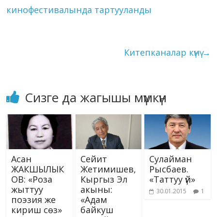
o
m
n
p
g
as
Li
кинофестивалында тартууланды
k
p
er
s
n
ni
k
ki
Китепканалар күнү
→
Сизге да жагышы мүмкүн
Сейит
Асан
Сулайман
Жетимишев,
ЖАКШЫЛЫК
Рысбаев.
Кыргыз Эл
ОВ: «Роза
«Таттуу үй»
акыны:
жыттуу
30.01.2015
1
«Адам
поэзия же
байкуш
кириш сөз»