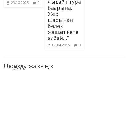
чыдайт тура
23.10.2025
0
баарына,
Жер
шарынан
бөлөк
жашап кете
албай…”
02.04.2015
0
Оюңузду жазыңыз