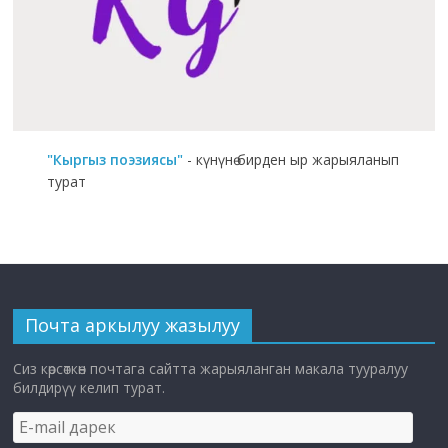
"Кыргыз поэзиясы"
- күнүнө бирден ыр жарыяланып
турат
Почта аркылуу жазылуу
Сиз көрсөткөн почтага сайтта жарыяланган макала тууралуу
билдирүү келип турат.
E-
mail