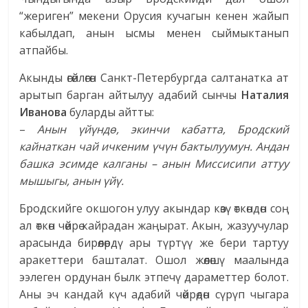
“жериген” мекени Орусия кучагын кенен жайып
кабылдап, анын ысмы менен сыймыктанып
атпайбы.
Акынды өгөйлөгөн Санкт-Петербургда салтанатка ат
арытып барган айтылуу адабий сынчы
Наталия
Иванова
буларды айтты:
–
Анын
ү
й
ү
н
д
ө
, экинчи кабатта, Бродский
кайнаткан чай ичкеним
ү
ч
ү
н бактылуумун. Андан
башка эсимде калганы – анын Миссисипи аттуу
мышыгы, анын
ү
й
ү
.
Бродскийге окшогон улуу акындар көзү өткөндөн соң
ал өткөн чөйрө кайрадан жаңырат. Акын, жазуучулар
арасында бирөөлөрдү ары түртүү же бери тартуу
аракеттери башталат. Ошол жөөлөшү маалында
ээлеген ордунан былк этпечү дараметтер болот.
Аны эч кандай күч адабий чөйрөдөн сүрүп чыгара