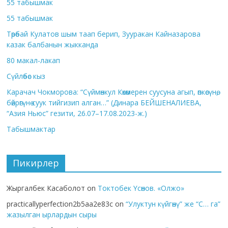
55 табышмак
55 табышмак
Төрөбай Кулатов шым таап берип, Зууракан Кайназарова
казак балбанын жыкканда
80 макал-лакап
Сүйлөбөс кыз
Карачач Чокморова: “Сүймөнкул Көкөмерен суусуна агып, өпкөсүнө,
бөйрөгүнө суук тийгизип алган…” (Динара БЕЙШЕНАЛИЕВА,
“Азия Ньюс” гезити, 26.07–17.08.2023-ж.)
Табышмактар
Пикирлер
Жыргалбек Касаболот
on
Токтобек Үсөнов. «Олжо»
practicallyperfection2b5aa2e83c
on
“Улуктун күйгөнү” же “С… га”
жазылган ырлардын сыры