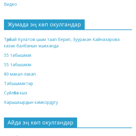
Видео
Жумада эң көп окулгандар
Төрөбай Кулатов шым таап берип, Зууракан Кайназарова
казак балбанын жыкканда
55 табышмак
55 табышмак
80 макал-лакап
Табышмактар
Сүйлөбөс кыз
Карышкырдын камкордугу
Айда эң көп окулгандар