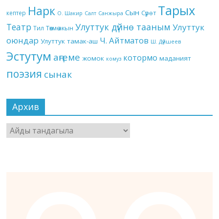
Тарых
Нарк
Сын
кептер
Сүрөт
О. Шакир
Салт
Санжыра
Театр
Улуттук дүйнө тааным
Улуттук
Төкмө акын
Тил
оюндар
Ч. Айтматов
Улуттук тамак-аш
Ш. Дүйшеев
Эстутум
аңгеме
котормо
жомок
маданият
комуз
поэзия
сынак
Архив
Архив