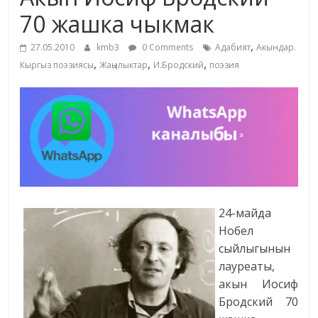
маданияты
70 жашка чыкмак
жана
,
адабияты
27.05.2010
kmb3
0 Comments
Адабият
Акындар.
,
,
,
Кыргыз поэзиясы
Жаңылыктар
И.Бродский
поэзия
24-майда
Нобел
сыйлыгынын
лауреаты,
акын Иосиф
Бродский 70