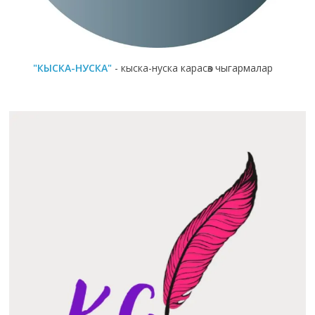
"КЫСКА-НУСКА"
- кыска-нуска карасөз чыгармалар