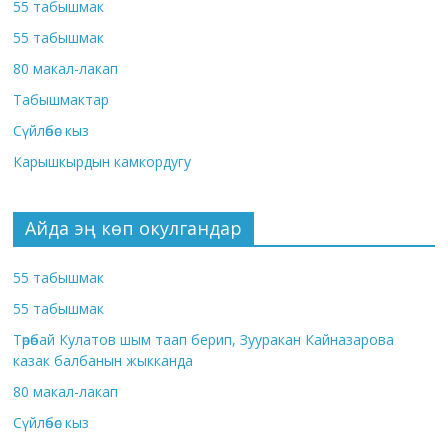
55 табышмак
55 табышмак
80 макал-лакап
Табышмактар
Сүйлөбөс кыз
Карышкырдын камкордугу
Айда эң көп окулгандар
55 табышмак
55 табышмак
Төрөбай Кулатов шым таап берип, Зууракан Кайназарова
казак балбанын жыкканда
80 макал-лакап
Сүйлөбөс кыз