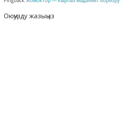
Pingback:
Жомоктор — Кыргыз маданият борбору
Оюңузду жазыңыз