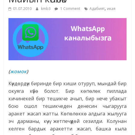
маданияты
,
01.07.2010
kmb3
1 Comment
Адабият
икая
жана
адабияты
(
жомок
)
Күндөрдүн биринде бир киши отуруп, мындай бир
окуяга күбө болот. Бир көпөлөк пиллада
кичинекей бир тешикче ачып, бир нече убакыт
бою ошол тешикчеден денесин чыгарууга
аракет жасап жатты. Көпөлөккө алдыга жылууга
эч дарманы, күчү жетпечүдөй сезилди. Колунан
келген бардык аракетти жасап, башка кыла