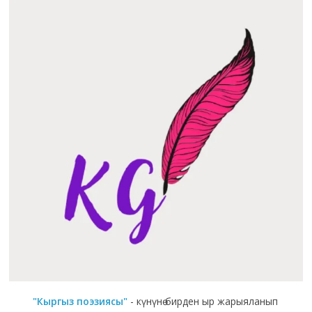
"Кыргыз поэзиясы"
- күнүнө бирден ыр жарыяланып