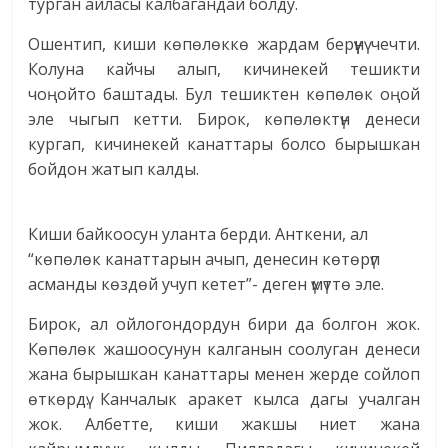
турган айласы калбагандай болду.
Ошентип, киши көпөлөккө жардам берүүнү чечти.
Колуна кайчы алып, кичинекей тешикти
чоңойто баштады. Бул тешиктен көпөлөк оңой
эле чыгып кетти. Бирок, көпөлөктүн денеси
кургап, кичинекей канаттары болсо бырышкан
бойдон жатып калды.
Киши байкоосун уланта берди. Анткени, ал
“көпөлөк канаттарын ачып, денесин көтөрүп
асманды көздөй учуп кетет”- деген үмүттө эле.
Бирок, ал ойлогондордун бири да болгон жок.
Көпөлөк жашоосунун калганын соолуган денеси
жана бырышкан канаттары менен жерде сойлоп
өткөрдү. Канчалык аракет кылса дагы учалган
жок. Албетте, киши жакшы ниет жана