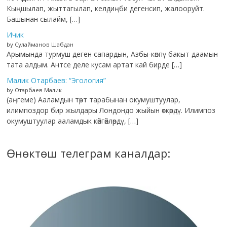
Кыңшылап, жыттагылап, келдиңби дегенсип, жалооруйт.
Башынан сылайм, […]
Ичик
by Сулайманов Шабдан
Арымында турмуш деген сапардын, Азбы-көппү бакыт даамын
тата алдым. Антсе деле кусам артат кай бирде […]
Малик Отарбаев: “Эгология”
by Отарбаев Малик
(аңгеме) Ааламдын төрт тарабынан окумуштуулар,
илимпоздор бир жылдары Лондондо жыйын өткөрдү. Илимпоз
окумуштуулар ааламдык көйгөйлөрдү, […]
Өнөктөш телеграм каналдар: