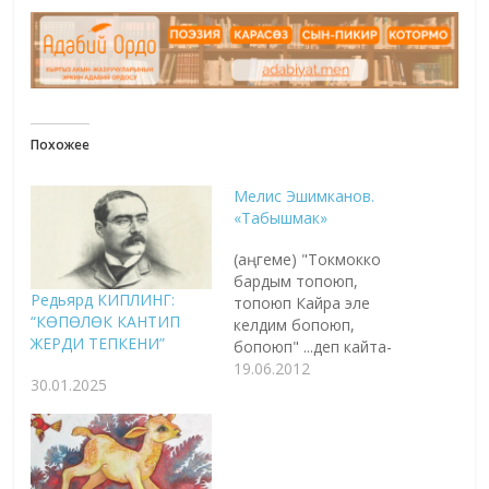
Похожее
Мелис Эшимканов.
«Табышмак»
(аңгеме) "Токмокко
бардым топоюп,
Редьярд КИПЛИНГ:
топоюп Кайра эле
“КӨПӨЛӨК КАНТИП
келдим бопоюп,
ЖЕРДИ ТЕПКЕНИ”
бопоюп" ...деп кайта-
кайта ырдаар берээр
19.06.2012
30.01.2025
элең, короодогу балдар
менен "учту, учту"
ойноп атып, тамды,
калем сапты, уйду
"учуруп" жибергенде.