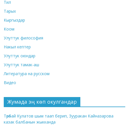
Тил
Тарых
Кыргыздар
Коом
Улуттук философия
Накыл кептер
Улуттук оюндар
Улуттук тамак-аш
Литература на русском
Видео
Жумада эң көп окулгандар
Төрөбай Кулатов шым таап берип, Зууракан Кайназарова
казак балбанын жыкканда