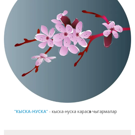
"КЫСКА-НУСКА"
- кыска-нуска карасөз чыгармалар