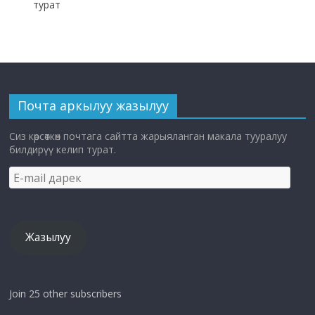
турат
Почта аркылуу жазылуу
Сиз көрсөткөн почтага сайтта жарыяланган макала тууралуу
билдирүү келип турат.
E-
mail
дарек
Жазылуу
Join 25 other subscribers