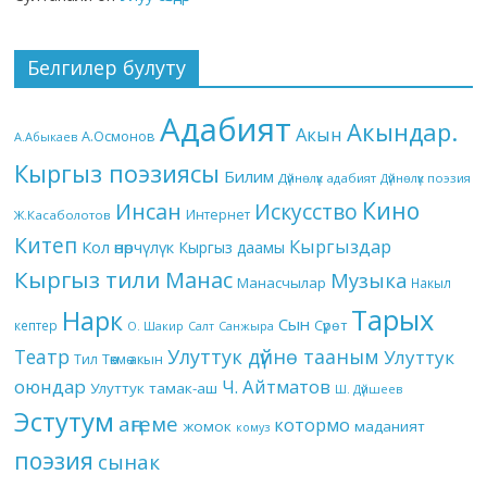
Белгилер булуту
Адабият
Акындар.
Акын
А.Осмонов
А.Абыкаев
Кыргыз поэзиясы
Билим
Дүйнөлүк адабият
Дүйнөлүк поэзия
Кино
Инсан
Искусство
Интернет
Ж.Касаболотов
Китеп
Кыргыздар
Кол өнөрчүлүк
Кыргыз даамы
Кыргыз тили
Манас
Музыка
Манасчылар
Накыл
Тарых
Нарк
Сын
кептер
Сүрөт
О. Шакир
Салт
Санжыра
Театр
Улуттук дүйнө тааным
Улуттук
Төкмө акын
Тил
оюндар
Ч. Айтматов
Улуттук тамак-аш
Ш. Дүйшеев
Эстутум
аңгеме
котормо
жомок
маданият
комуз
поэзия
сынак