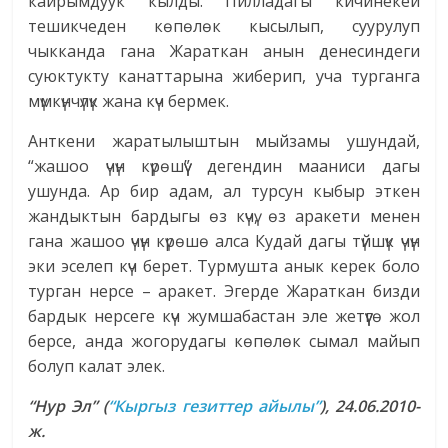
кайрымдуук кылды. Пилладагы кичинекей
тешикчеден көпөлөк кысылып, суурулуп
чыкканда гана Жараткан анын денесиндеги
суюктукту канаттарына жиберип, уча турганга
мүмкүнчүлүк жана күч бермек.
Анткени жаратылыштын мыйзамы ушундай,
“жашоо үчүн күрөшүү” дегендин мааниси дагы
ушунда. Ар бир адам, ал турсун кыбыр эткен
жандыктын бардыгы өз күчү, өз аракети менен
гана жашоо үчүн күрөшө алса Кудай дагы түйшүк үчүн
эки эселеп күч берет. Турмушта анык керек боло
турган нерсе – аракет. Эгерде Жараткан бизди
бардык нерсеге күч жумшабастан эле жетүүгө жол
берсе, анда жогорудагы көпөлөк сымал майып
болуп калат элек.
“Нур Эл” (
“Кыргыз гезиттер айылы”
), 24.06.2010-
ж.