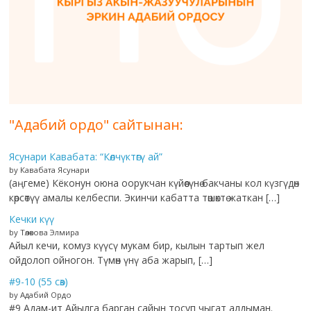
"Адабий ордо" сайтынан:
Ясунари Кавабата: “Көлчүктөгү ай”
by Кавабата Ясунари
(аңгеме) Кёконун оюна оорукчан күйөөсүнө бакчаны кол күзгүдөн
көрсөтүү амалы келбеспи. Экинчи кабатта төшөктө жаткан […]
Кечки күү
by Төлөкова Элмира
Айыл кечи, комуз күүсү мукам бир, кылын тартып жел
ойдолоп ойногон. Түмөн үнү аба жарып, […]
#9-10 (55 сөз)
by Адабий Ордо
#9 Адам-ит Айылга барган сайын тосуп чыгат алдыман.