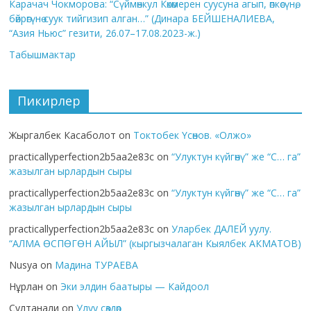
Карачач Чокморова: “Сүймөнкул Көкөмерен суусуна агып, өпкөсүнө,
бөйрөгүнө суук тийгизип алган…” (Динара БЕЙШЕНАЛИЕВА,
“Азия Ньюс” гезити, 26.07–17.08.2023-ж.)
Табышмактар
Пикирлер
Жыргалбек Касаболот
on
Токтобек Үсөнов. «Олжо»
practicallyperfection2b5aa2e83c
on
“Улуктун күйгөнү” же “С… га”
жазылган ырлардын сыры
practicallyperfection2b5aa2e83c
on
“Улуктун күйгөнү” же “С… га”
жазылган ырлардын сыры
practicallyperfection2b5aa2e83c
on
Уларбек ДАЛЕЙ уулу.
“АЛМА ӨСПӨГӨН АЙЫЛ” (кыргызчалаган Кыялбек АКМАТОВ)
Nusya
on
Мадина ТУРАЕВА
Нұрлан
on
Эки элдин баатыры — Кайдоол
Султанали
on
Улуу сөздөр