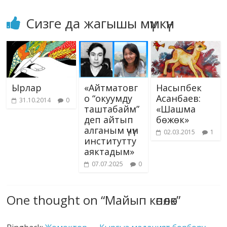
Сизге да жагышы мүмкүн
Ырлар
«Айтматовг
Насыпбек
о “окуумду
Асанбаев:
31.10.2014
0
таштабайм”
«Шашма
деп айтып
бөжөк»
алганым үчүн
02.03.2015
1
институтту
аяктадым»
07.07.2025
0
One thought on “
Майып көпөлөк
”