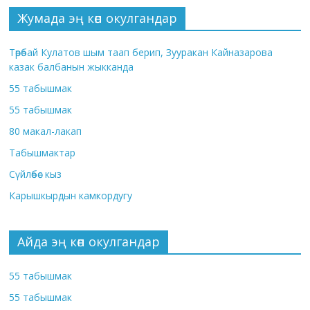
Жумада эң көп окулгандар
Төрөбай Кулатов шым таап берип, Зууракан Кайназарова
казак балбанын жыкканда
55 табышмак
55 табышмак
80 макал-лакап
Табышмактар
Сүйлөбөс кыз
Карышкырдын камкордугу
Айда эң көп окулгандар
55 табышмак
55 табышмак