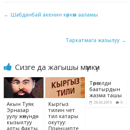
b
gr
e
bl
g
s
e
o
ai
ck
p
ar
o
a
dI
r
er
A
n
kl
l
et
y
e
←
Шабданбай акенин көркөм ааламы
o
m
n
p
g
as
Li
k
p
er
s
n
ni
k
Таркатмага жазылуу
→
ki
Сизге да жагышы мүмкүн
Төрөгелди
баатырдын
жазма ташы
26.03.2010
0
Акын Туяк
Кыргыз
Эрназар
тилин чет
уулу жөнүндө
тил катары
кызыктуу
окутуу:
алты факты.
Принципте