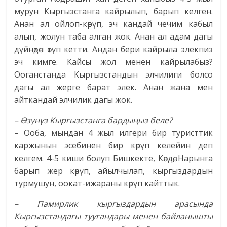
мурун Кыргызстанга кайрылып, барып келген.
Анан ал ойлоп-көрүп, эч кандай чечим кабыл
алып, жолун таба алган жок. Анан ал адам дагы
дүйнөдөн өтүп кетти. Андан бери кайрыла элекпиз
эч кимге. Кайсы жол менен кайрылабыз?
Ооганстанда Кыргызстандын элчилиги болсо
дагы ал жерге барат элек. Анан жана мен
айткандай элчилик дагы жок.
– Өзүнүз Кыргызстанга бардыңыз беле?
– Ооба, мындан 4 жыл илгери бир туристтик
каржынын эсебинен бир көрүп келейин деп
келгем. 4-5 киши болуп Бишкекте, Көлдө, Нарынга
барып жер көрүп, айылчылап, кыргыздардын
турмушун, оокат-ижараны көрүп кайттык.
– Памирлик кыргыздардын арасында
Кыргызстандагы туугандары менен байланышты