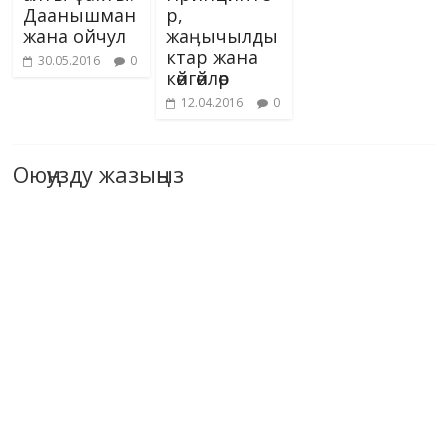
Даанышман
р,
жана ойчул
жаӊычылды
ктар жана
30.05.2016
0
көйгөйлөр
12.04.2016
0
Оюңузду жазыңыз