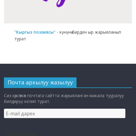
"Кыргыз поэзиясы"
- күнүнө бирден ыр жарыяланып
турат
Почта аркылуу жазылуу
Сиз көрсөткөн почтага сайтта жарыяланган макала тууралуу
билдирүү келип турат.
E-
mail
дарек