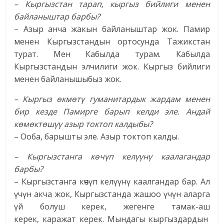
– Кыргызстан тарап, кыргыз бийлиги менен
байланыштар барбы?
– Азыр анча жакын байланыштар жок. Памир
менен Кыргызстандын ортосунда Тажикстан
турат. Мен Кабылда турам. Кабылда
Кыргызстандын элчилиги жок. Кыргыз бийлиги
менен байланышыбыз жок.
– Кыргыз өкмөтү гуманитардык жардам менен
бир кезде Памирге барып келди эле. Андай
көмөктөшүү азыр токтоп калдыбы?
– Ооба, барышты эле. Азыр токтоп калды.
– Кыргызстанга көчүп келүүнү каалагандар
барбы?
– Кыргызстанга көчүп келүүнү каалгандар бар. Ал
үчүн акча жок, Кыргызстанда жашоо үчүн аларга
үй болуш керек, жегенге тамак-аш
керек, каражат керек. Мындагы кыргыздардын