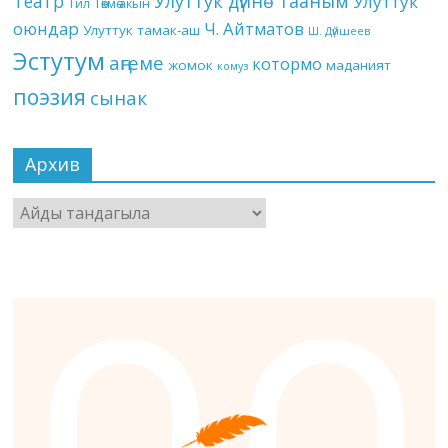
Театр
Улуттук дүйнө тааным
Улуттук
Төкмө акын
Тил
оюндар
Ч. Айтматов
Улуттук тамак-аш
Ш. Дүйшеев
Эстутум
аңгеме
котормо
жомок
маданият
комуз
поэзия
сынак
Архив
Архив