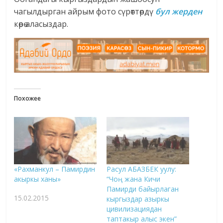
чагылдырган айрым фото сүрөттөрдү
бул жерден
көрө аласыздар.
Похожее
«Рахманкул – Памирдин
Расул АБАЗБЕК уулу:
акыркы ханы»
“Чоң жана Кичи
Памирди байырлаган
15.02.2015
кыргыздар азыркы
цивилизациядан
таптакыр алыс экен”