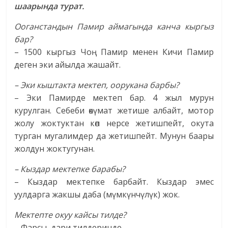
шаарында турат.
Ооганстандын Памир аймагында канча кыргыз
бар?
– 1500 кыргыз Чоң Памир менен Кичи Памир
деген эки айылда жашайт.
– Эки кыштакта мектеп, оорукана барбы?
– Эки Памирде мектеп бар. 4 жыл мурун
курулган. Себеби өкүмат жетише албайт, мотор
жолу жоктуктан көп нерсе жетишпейт, окута
турган мугалимдер да жетишпейт. Мунун баары
жолдун жоктугунан.
– Кыздар мектепке барабы?
– Кыздар мектепке барбайт. Кыздар эмес
уулдарга жакшы даба (мүмкүнчүлүк) жок.
Мектепте окуу кайсы тилде?
– Фарсы, дари тилдеринде.