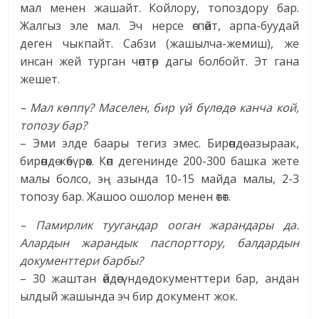
мал менен жашайт. Койлору, топоздору бар.
Жалгыз эле мал. Эч нерсе өспөйт, арпа-буудай
деген чыкпайт. Сабзи (жашылча-жемиш), же
инсан жей турган чөптөр дагы болбойт. Эт гана
жешет.
– Мал көппү? Маселен, бир үй бүлөдө канча кой,
топозу бар?
– Эми элде баары тегиз эмес. Бирөөндө азыраак,
бирөөндө көбүрөөк. Көп дегенинде 200-300 башка жете
малы болсо, эң азында 10-15 майда малы, 2-3
топозу бар. Жашоо ошолор менен өтөт.
– Памирлик туугандар ооган жарандары да.
Алардын жарандык паспорттору, балдардын
документтери барбы?
– 30 жаштан өйдөсүндө документтери бар, андан
ылдый жашында эч бир документ жок.