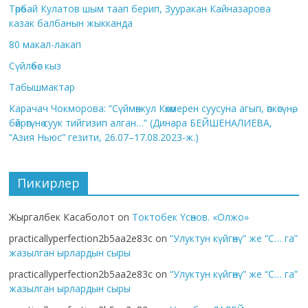
Төрөбай Кулатов шым таап берип, Зууракан Кайназарова
казак балбанын жыкканда
80 макал-лакап
Сүйлөбөс кыз
Табышмактар
Карачач Чокморова: “Сүймөнкул Көкөмерен суусуна агып, өпкөсүнө,
бөйрөгүнө суук тийгизип алган…” (Динара БЕЙШЕНАЛИЕВА,
“Азия Ньюс” гезити, 26.07–17.08.2023-ж.)
Пикирлер
Жыргалбек Касаболот
on
Токтобек Үсөнов. «Олжо»
practicallyperfection2b5aa2e83c
on
“Улуктун күйгөнү” же “С… га”
жазылган ырлардын сыры
practicallyperfection2b5aa2e83c
on
“Улуктун күйгөнү” же “С… га”
жазылган ырлардын сыры