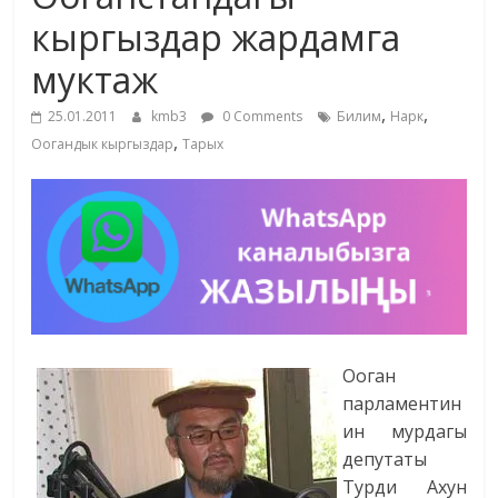
маданияты
кыргыздар жардамга
жана
муктаж
адабияты
,
,
25.01.2011
kmb3
0 Comments
Билим
Нарк
,
Оогандык кыргыздар
Тарых
Ооган
парламентин
ин мурдагы
депутаты
Турди Ахун