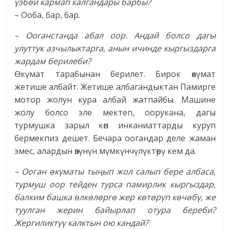
үзбөй кармап калгандары барбы?
– Ооба, бар, бар.
– Ооганстанда абал оор. Андай болсо дагы
улуттук азчылыктарга, анын ичинде кыргыздарга
жардам берилеби?
Өкүмат тарабынан берилет. Бирок өкүмат
жетише албайт. Жетише албагандыктан Памирге
мотор жолун кура албай жатпайбы. Машине
жолу болсо эле мектеп, оорукана, дагы
турмушка зарыл көп инканиаттарды куруп
бермекпиз дешет. Бечара оогандар деле жаман
эмес, алардын өзүнүн мүмкүнчүлүктөрү кем да.
– Ооган өкүматы тыңып жол салып бере албаса,
турмуш оор тейден турса памирлик кыргыздар,
балким башка өлкөлөргө жер көтөрүп көчөбү, же
туулган жерин байырлап отура береби?
Жергиликтүү калктын ою кандай?