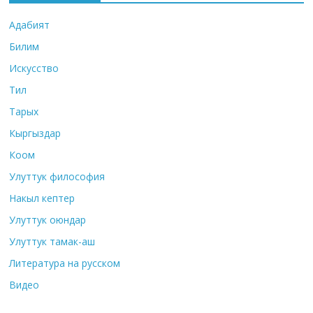
Адабият
Билим
Искусство
Тил
Тарых
Кыргыздар
Коом
Улуттук философия
Накыл кептер
Улуттук оюндар
Улуттук тамак-аш
Литература на русском
Видео