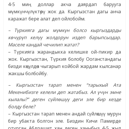
4-5 миң доллар акча даярдап барууга
мүмкүнчүлүктөрү жок да. Кыргызстан дагы анча
каражат бере алат деп ойлобойм.
– Түркияга дагы мүмкүн болсо кыргыздарды
көчүрүп келүү жолдорун издеп барыпсыздар.
Маселе кандай чечилип жатат?
– Түркияга жарандыкка келишке ой-пикир да
жок. Кыргызстан, Түркия болобу Ооганстандагы
бизди көңүлдөн чыгарып койбой жардам кылсанар
жакшы болбойбу.
– Кыргызстан тарап менен “тарыхый Ата
Мекенибизге келели деп жатабыз. Ал үчүн эмне
кылалы?” деген сүйлөшүү деги эле бир кезде
болду беле?
– Кыргызстан тарап менен андай сүйлөшүү мурун
бир убакта болгон эле. Биздин Кичи Памирде
отурган Абдрашит хан деген ханыбыз 4-5 жыл