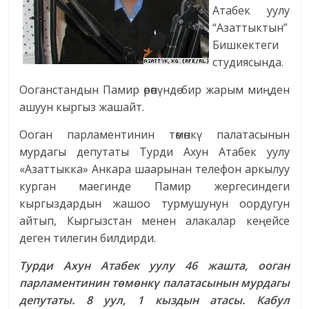
Атабек уулу
“Азаттыктын”
Бишкектеги
студиясында.
Ооганстандын Памир өрөөнүндө бир жарым миңден
ашуун кыргыз жашайт.
Ооган парламентинин төмөнкү палатасынын
мурдагы депутаты Турди Ахун Атабек уулу
«Азаттыкка» Анкара шаарынан телефон аркылуу
курган маегинде Памир жергесиндеги
кыргыздардын жашоо турмушунун оордугун
айтып, Кыргызстан менен алакалар кеңейсе
деген тилегин билдирди.
Турди Ахун Атабек уулу 46 жашта, ооган
парламентинин төмөнкү палатасынын мурдагы
депутаты. 8 уул, 1 кыздын атасы. Кабул