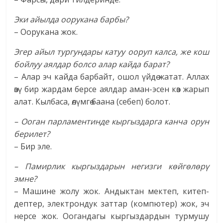
Эки айылда оорукана барбы?
– Оорукана жок.
Эгер айыл тургундары катуу ооруп калса, же кош
бойлуу аялдар болсо алар кайда барат?
– Алар эч кайда барбайт, ошол үйдө жатат. Аллах
өзү бир жардам берсе аялдар аман-эсен көз жарып
алат. Кылбаса, өлүмгө баана (себеп) болот.
– Ооган парламентинде кыргыздарга канча орун
берилет?
– Бир эле.
– Памирлик кыргыздарын негизги көйгөлөрү
эмне?
– Машине жолу жок. Андыктан мектеп, китеп-
дептер, электрондук заттар (компютер) жок, эч
нерсе жок. Оогандагы кыргыздардын турмушу