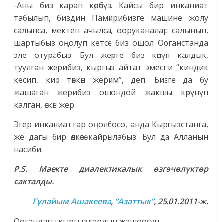
-Аны биз карап көрөбүз. Кайсы бир инканиат
табылып, биздин Памирибизге машине жолу
салынса, мектеп ачылса, ооруканалар салынып,
шартыбыз оңолуп кетсе биз ошол Ооганстанда
эле отурабыз. Бул жерге биз көнүп калдык,
туулган жерибиз, кыргыз айтат эмеспи “киндик
кесип, кир төккөн жерим”, деп. Бизге да бу
жашаган жерибиз ошондой жакшы көрүнүп
калган, өскөн жер.
Эгер инканиаттар оңолбосо, анда Кыргызстанга,
же дагы бир өлкөгө кайрылабыз. Бул да Алланын
насиби.
P.S. Маекте диалектикалык өзгөчөлүктөр
сакталды.
Гүлайым Ашакеева
,
“Азаттык”
, 25.01.2011
-ж.
Оогандагы кыргыздардын жашоосун