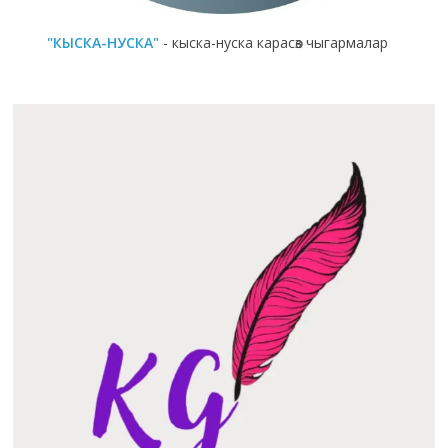
"КЫСКА-НУСКА"
- кыска-нуска карасөз чыгармалар