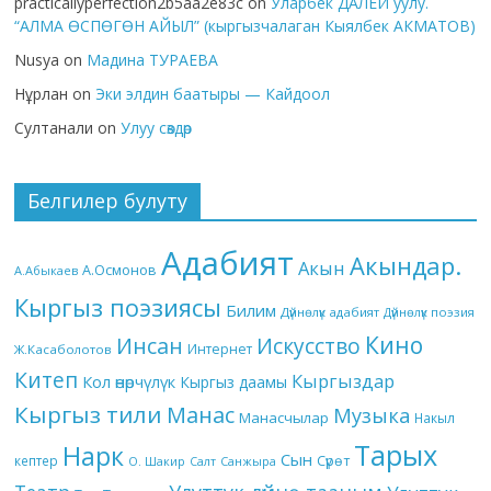
practicallyperfection2b5aa2e83c
on
Уларбек ДАЛЕЙ уулу.
“АЛМА ӨСПӨГӨН АЙЫЛ” (кыргызчалаган Кыялбек АКМАТОВ)
Nusya
on
Мадина ТУРАЕВА
Нұрлан
on
Эки элдин баатыры — Кайдоол
Султанали
on
Улуу сөздөр
Белгилер булуту
Адабият
Акындар.
Акын
А.Осмонов
А.Абыкаев
Кыргыз поэзиясы
Билим
Дүйнөлүк адабият
Дүйнөлүк поэзия
Кино
Инсан
Искусство
Интернет
Ж.Касаболотов
Китеп
Кыргыздар
Кол өнөрчүлүк
Кыргыз даамы
Кыргыз тили
Манас
Музыка
Манасчылар
Накыл
Тарых
Нарк
Сын
кептер
Сүрөт
О. Шакир
Салт
Санжыра