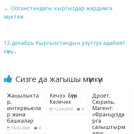
o
a
dI
r
er
A
n
kl
l
et
y
e
←
Ооганстандагы кыргыздар жардамга
o
m
n
p
g
as
Li
муктаж
k
p
er
s
n
ni
k
ki
12-декабрь Кыргызстандын улуттук адабият
күнү
→
Сизге да жагышы мүмкүн
Жаңылыкта
Кечээ. Бүгүн.
Дроет,
р,
Келечек
Сюриль,
интервьюла
Магент:
12.04.2010
0
р жана
«Французда
башкалар
рга
салыштырм
18.02.2009
0
алуу