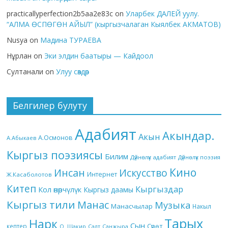
practicallyperfection2b5aa2e83c
on
Уларбек ДАЛЕЙ уулу.
“АЛМА ӨСПӨГӨН АЙЫЛ” (кыргызчалаган Кыялбек АКМАТОВ)
Nusya
on
Мадина ТУРАЕВА
Нұрлан
on
Эки элдин баатыры — Кайдоол
Султанали
on
Улуу сөздөр
Белгилер булуту
Адабият
Акындар.
Акын
А.Осмонов
А.Абыкаев
Кыргыз поэзиясы
Билим
Дүйнөлүк адабият
Дүйнөлүк поэзия
Кино
Инсан
Искусство
Интернет
Ж.Касаболотов
Китеп
Кыргыздар
Кол өнөрчүлүк
Кыргыз даамы
Кыргыз тили
Манас
Музыка
Манасчылар
Накыл
Тарых
Нарк
Сын
кептер
Сүрөт
О. Шакир
Салт
Санжыра