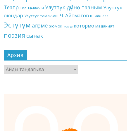
Театр
Улуттук дүйнө тааным
Улуттук
Төкмө акын
Тил
оюндар
Ч. Айтматов
Улуттук тамак-аш
Ш. Дүйшеев
Эстутум
аңгеме
котормо
жомок
маданият
комуз
поэзия
сынак
Архив
Архив