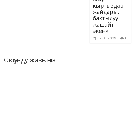
кыргыздар
жайдары,
бактылуу
жашайт
экен»
07.05.2009
0
Оюңузду жазыңыз