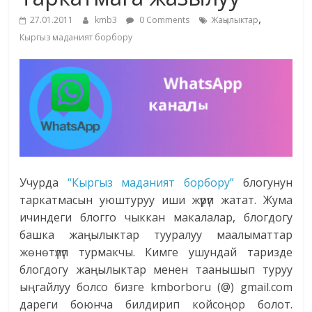
маданияты
,
27.01.2011
kmb3
0 Comments
Жаңылыктар
жана
Кыргыз маданият борбору
адабияты
Учурда
“Кыргыз маданият борбору”
блогунун
таркатмасын уюштуруу иши жүрүп жатат. Жума
ичиндеги блогго чыккан макалалар, блогдогу
башка жаңылыктар тууралуу маалыматтар
жөнөтүлүп турмакчы. Кимге ушундай таризде
блогдогу жаңылыктар менен таанышып туруу
ыңгайлуу болсо бизге kmborboru (@) gmail.com
дареги боюнча билдирип койсоңор болот.