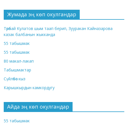
Жумада эң көп окулгандар
Төрөбай Кулатов шым таап берип, Зууракан Кайназарова
казак балбанын жыкканда
55 табышмак
55 табышмак
80 макал-лакап
Табышмактар
Сүйлөбөс кыз
Карышкырдын камкордугу
Айда эң көп окулгандар
55 табышмак