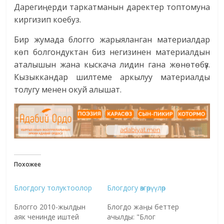
Дарегиңерди таркатманын даректер топтомуна
киргизип коебуз.
Бир жумада блогго жарыяланган материалдар
көп болгондуктан биз негизинен материалдын
аталышын жана кыскача лидин гана жөнөтөбүз.
Кызыккандар шилтеме аркылуу материалды
толугу менен окуй алышат.
Похожее
Блогдогу толуктоолор
Блогдогу өзгөрүүлөр
Блогго 2010-жылдын
Блогдо жаңы беттер
аяк ченинде иштей
ачылды: "Блог