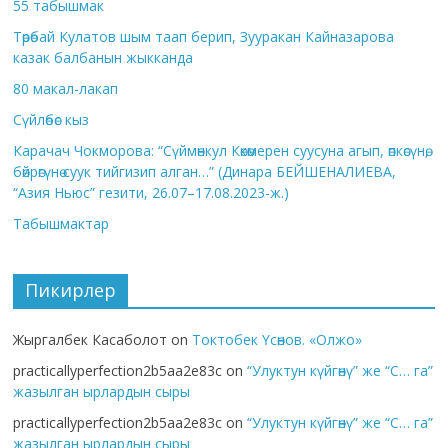
55 табышмак
Төрөбай Кулатов шым таап берип, Зууракан Кайназарова
казак балбанын жыкканда
80 макал-лакап
Сүйлөбөс кыз
Карачач Чокморова: “Сүймөнкул Көкөмерен суусуна агып, өпкөсүнө,
бөйрөгүнө суук тийгизип алган…” (Динара БЕЙШЕНАЛИЕВА,
“Азия Ньюс” гезити, 26.07–17.08.2023-ж.)
Табышмактар
Пикирлер
Жыргалбек Касаболот
on
Токтобек Үсөнов. «Олжо»
practicallyperfection2b5aa2e83c
on
“Улуктун күйгөнү” же “С… га”
жазылган ырлардын сыры
practicallyperfection2b5aa2e83c
on
“Улуктун күйгөнү” же “С… га”
жазылган ырлардын сыры