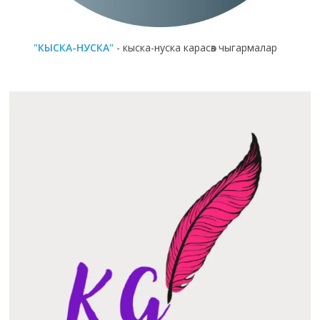
"КЫСКА-НУСКА"
- кыска-нуска карасөз чыгармалар