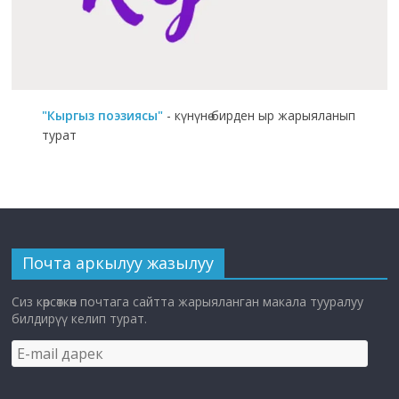
"Кыргыз поэзиясы"
- күнүнө бирден ыр жарыяланып
турат
Почта аркылуу жазылуу
Сиз көрсөткөн почтага сайтта жарыяланган макала тууралуу
билдирүү келип турат.
E-
mail
дарек