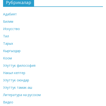
Рубрикалар
Адабият
Билим
Искусство
Тил
Тарых
Кыргыздар
Коом
Улуттук философия
Накыл кептер
Улуттук оюндар
Улуттук тамак-аш
Литература на русском
Видео