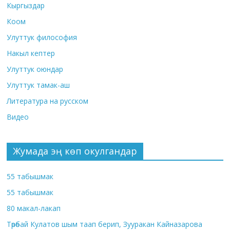
Кыргыздар
Коом
Улуттук философия
Накыл кептер
Улуттук оюндар
Улуттук тамак-аш
Литература на русском
Видео
Жумада эң көп окулгандар
55 табышмак
55 табышмак
80 макал-лакап
Төрөбай Кулатов шым таап берип, Зууракан Кайназарова