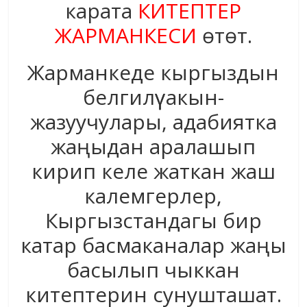
карата
КИТЕПТЕР
ЖАРМАНКЕСИ
өтөт.
Жарманкеде кыргыздын
белгилүү акын-
жазуучулары, адабиятка
жаңыдан аралашып
кирип келе жаткан жаш
калемгерлер,
Кыргызстандагы бир
катар басмаканалар жаңы
басылып чыккан
китептерин сунушташат.