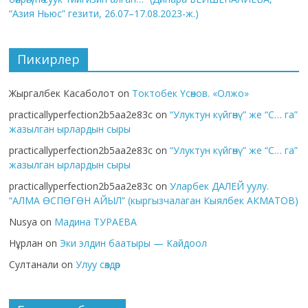
“Азия Ньюс” гезити, 26.07–17.08.2023-ж.)
Пикирлер
Жыргалбек Касаболот
on
Токтобек Үсөнов. «Олжо»
practicallyperfection2b5aa2e83c
on
“Улуктун күйгөнү” же “С… га”
жазылган ырлардын сыры
practicallyperfection2b5aa2e83c
on
“Улуктун күйгөнү” же “С… га”
жазылган ырлардын сыры
practicallyperfection2b5aa2e83c
on
Уларбек ДАЛЕЙ уулу.
“АЛМА ӨСПӨГӨН АЙЫЛ” (кыргызчалаган Кыялбек АКМАТОВ)
Nusya
on
Мадина ТУРАЕВА
Нұрлан
on
Эки элдин баатыры — Кайдоол
Султанали
on
Улуу сөздөр