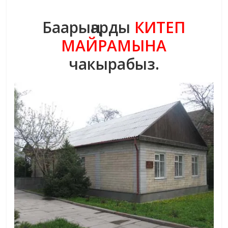
Баарыңарды
КИТЕП
МАЙРАМЫНА
чакырабыз.