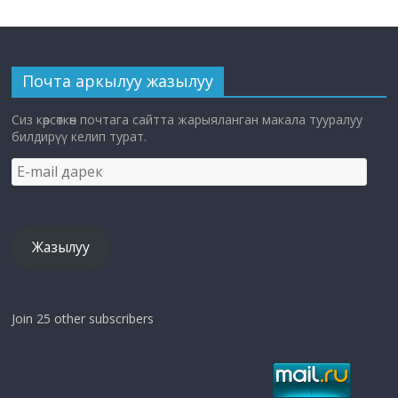
Почта аркылуу жазылуу
Сиз көрсөткөн почтага сайтта жарыяланган макала тууралуу
билдирүү келип турат.
E-
mail
дарек
Жазылуу
Join 25 other subscribers