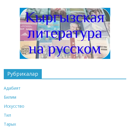
Рубрикалар
Адабият
Билим
Искусство
Тил
Тарых