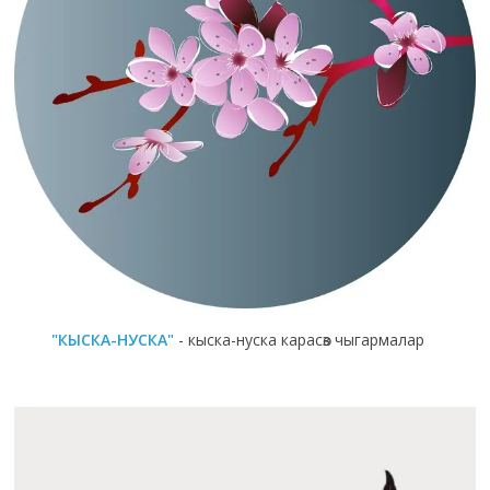
"КЫСКА-НУСКА"
- кыска-нуска карасөз чыгармалар