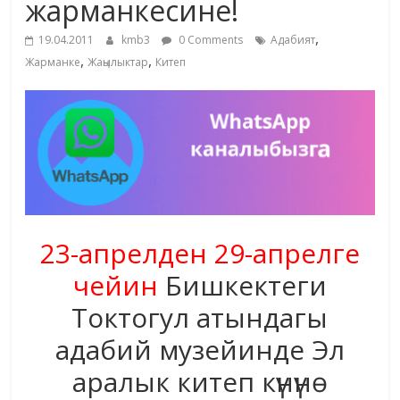
жарманкесине!
жана
,
адабияты
19.04.2011
kmb3
0 Comments
Адабият
,
,
Жарманке
Жаңылыктар
Китеп
23-апрелден 29-апрелге
чейин
Бишкектеги
Токтогул атындагы
адабий музейинде Эл
аралык китеп күнүнө