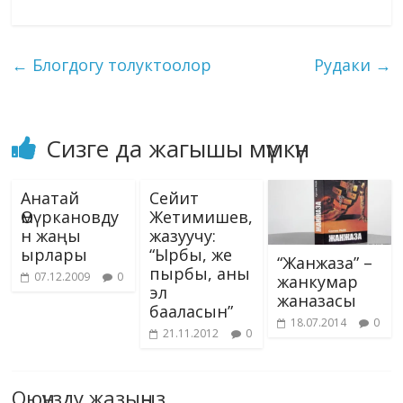
b
gr
e
bl
g
s
e
o
ai
ck
p
ar
o
a
dI
r
er
A
n
kl
l
et
y
e
←
Блогдогу толуктоолор
Рудаки
→
o
m
n
p
g
as
Li
k
p
er
s
n
ni
k
Сизге да жагышы мүмкүн
ki
Анатай
Сейит
Өмүркановду
Жетимишев,
н жаңы
жазуучу:
ырлары
“Ырбы, же
“Жанжаза” –
пырбы, аны
07.12.2009
0
жанкумар
эл
жаназасы
бааласын”
18.07.2014
0
21.11.2012
0
Оюңузду жазыңыз