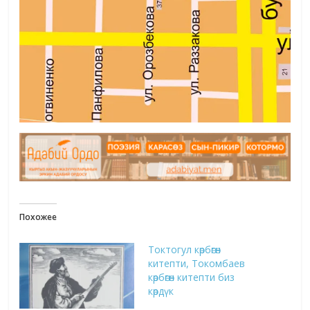
Похожее
Токтогул көрбөгөн
китепти, Токомбаев
көрбөгөн китепти биз
көрдүк