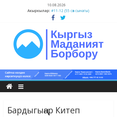
Skip
10.08.2026
to
Акыркылар:
#11-12 (55 сөз сынагы)
content
#9-10 (55 сөз сынагы)
#5-8 (55 сөз сынагы)
#15-18 (55 сөз сынагы)
#13-14 (55 сөз сынагы)
Кыргыз
маданият
борбору
Бардыгыңар Китеп
Кыргыз
маданияты