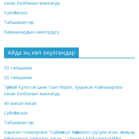
казак балбанын жыкканда
Сүйлөбөс кыз
Табышмактар
Карышкырдын камкордугу
Айда эң көп окулгандар
55 табышмак
55 табышмак
Төрөбай Кулатов шым таап берип, Зууракан Кайназарова
казак балбанын жыкканда
80 макал-лакап
Сүйлөбөс кыз
Табышмактар
Карачач Чокморова: “Сүймөнкул Көкөмерен суусуна агып, өпкөсүнө,
бөйрөгүнө суук тийгизип алган…” (Динара БЕЙШЕНАЛИЕВА,