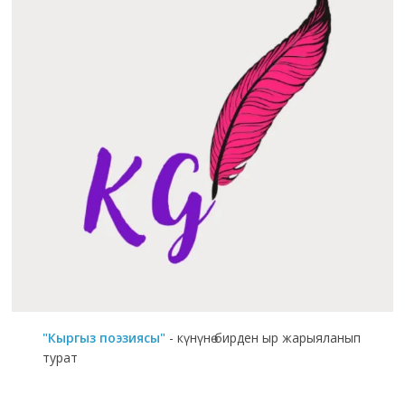
"Кыргыз поэзиясы"
- күнүнө бирден ыр жарыяланып
турат