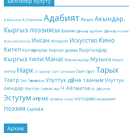
Белгилер булуту
Адабият
Акындар.
Акын
А.Осмонов
А.Абыкаев
Кыргыз поэзиясы
Билим
Дүйнөлүк адабият
Дүйнөлүк поэзия
Кино
Инсан
Искусство
Интернет
Ж.Касаболотов
Китеп
Кыргыздар
Кол өнөрчүлүк
Кыргыз даамы
Кыргыз тили
Манас
Музыка
Манасчылар
Накыл
Тарых
Нарк
Сын
кептер
Сүрөт
О. Шакир
Салт
Санжыра
Театр
Улуттук дүйнө тааным
Улуттук
Төкмө акын
Тил
оюндар
Ч. Айтматов
Улуттук тамак-аш
Ш. Дүйшеев
Эстутум
аңгеме
котормо
жомок
маданият
комуз
поэзия
сынак
Архив