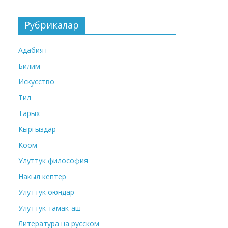
Рубрикалар
Адабият
Билим
Искусство
Тил
Тарых
Кыргыздар
Коом
Улуттук философия
Накыл кептер
Улуттук оюндар
Улуттук тамак-аш
Литература на русском