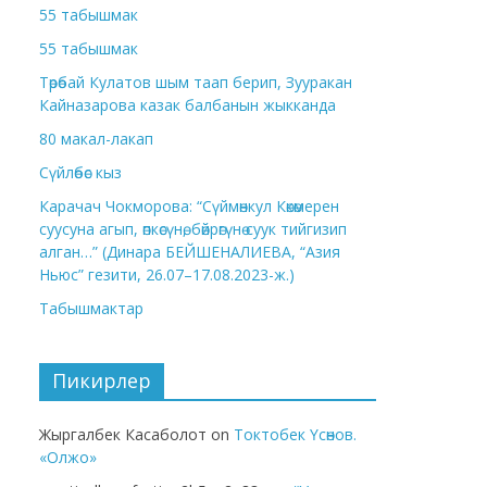
55 табышмак
55 табышмак
Төрөбай Кулатов шым таап берип, Зууракан
Кайназарова казак балбанын жыкканда
80 макал-лакап
Сүйлөбөс кыз
Карачач Чокморова: “Сүймөнкул Көкөмерен
суусуна агып, өпкөсүнө, бөйрөгүнө суук тийгизип
алган…” (Динара БЕЙШЕНАЛИЕВА, “Азия
Ньюс” гезити, 26.07–17.08.2023-ж.)
Табышмактар
Пикирлер
Жыргалбек Касаболот
on
Токтобек Үсөнов.
«Олжо»