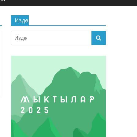
Издөө