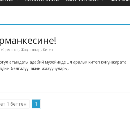
арманкесине!
,
,
,
Жарманке
Жаңылыктар
Китеп
огул атындагы адабий музейинде Эл аралык китеп күнүнө карата
здын белгилүү акын-жазуучулары,
бет 1 беттен
1