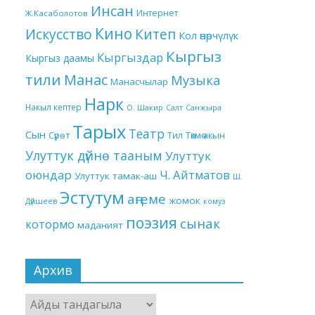
Инсан
Интернет
Ж.Касаболотов
Кино
Китеп
Искусство
Кол өнөрчүлүк
Кыргыз
Кыргыздар
Кыргыз даамы
тили
Манас
Музыка
Манасчылар
Нарк
Накыл кептер
О. Шакир
Салт
Санжыра
Тарых
Театр
Сын
Төкмө акын
Сүрөт
Тил
Улуттук дүйнө тааным
Улуттук
оюндар
Ч. Айтматов
Улуттук тамак-аш
Ш.
Эстутум
аңгеме
жомок
Дүйшеев
комуз
поэзия
сынак
котормо
маданият
Архив
Архив