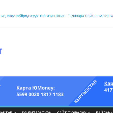
ып, өпкөсүнө, бөйрөгүнө суук тийгизип алган…” (Динара БЕЙШЕНАЛИЕВ
ры он үч акындын котормосунда
ЛАКТАР
KG ЛИТЕРАТУРА
САЙТ ТУУРАЛУУ
БАЙЛАН