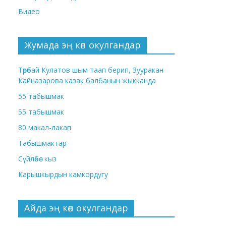
Видео
Жумада эң көп окулгандар
Төрөбай Кулатов шым таап берип, Зууракан
Кайназарова казак балбанын жыкканда
55 табышмак
55 табышмак
80 макал-лакап
Табышмактар
Сүйлөбөс кыз
Карышкырдын камкордугу
Айда эң көп окулгандар