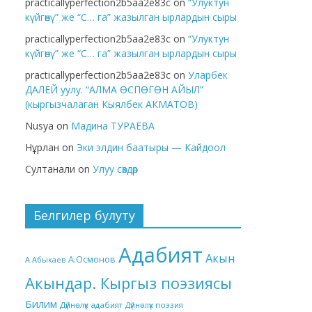
practicallyperfection2b5aa2e83c
on
“Улуктун
күйгөнү” же “С… га” жазылган ырлардын сыры
practicallyperfection2b5aa2e83c
on
“Улуктун
күйгөнү” же “С… га” жазылган ырлардын сыры
practicallyperfection2b5aa2e83c
on
Уларбек
ДАЛЕЙ уулу. “АЛМА ӨСПӨГӨН АЙЫЛ”
(кыргызчалаган Кыялбек АКМАТОВ)
Nusya
on
Мадина ТУРАЕВА
Нұрлан
on
Эки элдин баатыры — Кайдоол
Султанали
on
Улуу сөздөр
Белгилер булуту
Адабият
Акын
А.Осмонов
А.Абыкаев
Акындар. Кыргыз поэзиясы
Билим
Дүйнөлүк адабият
Дүйнөлүк поэзия