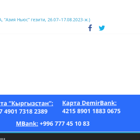
А, “Азия Ньюс” гезити, 26.07–17.08.2023-ж.)
ЫШ