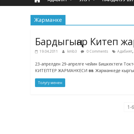
Жарманке
Бардыгыңар Китеп ж
19.04.2011
kmb3
0 Comments
Адабият
23-апрелден 29-апрелге чейин Бишкектеги Токт
КИТЕПТЕР ЖАРМАНКЕСИ өтөт. Жарманкеде кыргы
Толугу менен
1-