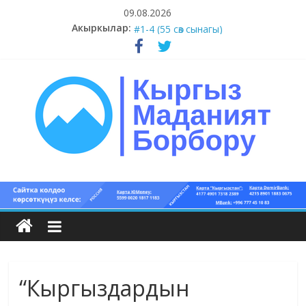
Skip
09.08.2026
to
#5-8 (55 сөз сынагы)
Акыркылар:
content
#1-4 (55 сөз сынагы)
#13-14 (55 сөз сынагы)
#11-12 (55 сөз сынагы)
#9-10 (55 сөз сынагы)
Кыргыз
маданият
борбору
“Кыргыздардын
Кыргыз
маданияты