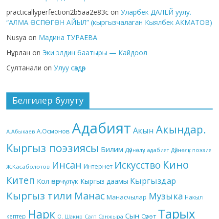
practicallyperfection2b5aa2e83c
on
Уларбек ДАЛЕЙ уулу.
“АЛМА ӨСПӨГӨН АЙЫЛ” (кыргызчалаган Кыялбек АКМАТОВ)
Nusya
on
Мадина ТУРАЕВА
Нұрлан
on
Эки элдин баатыры — Кайдоол
Султанали
on
Улуу сөздөр
Белгилер булуту
Адабият
Акындар.
Акын
А.Осмонов
А.Абыкаев
Кыргыз поэзиясы
Билим
Дүйнөлүк адабият
Дүйнөлүк поэзия
Кино
Инсан
Искусство
Интернет
Ж.Касаболотов
Китеп
Кыргыздар
Кол өнөрчүлүк
Кыргыз даамы
Кыргыз тили
Манас
Музыка
Манасчылар
Накыл
Тарых
Нарк
Сын
кептер
Сүрөт
О. Шакир
Салт
Санжыра