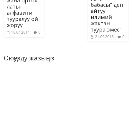
жана орток
бабасы” деп
латын
айтуу
алфавити
илимий
тууралуу ой
жактан
жоруу
туура эмес”
10.04.2014
0
21.09.2016
0
Оюңузду жазыңыз