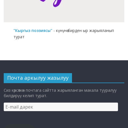
"Кыргыз поэзиясы"
- күнүнө бирден ыр жарыяланып
турат
Почта аркылуу жазылуу
Сиз көрсөткөн почтага сайтта жарыяланган макала тууралуу
билдирүү келип турат.
E-
mail
дарек