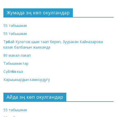
Жумада эң көп окулгандар
55 табышмак
55 табышмак
Төрөбай Кулатов шым таап берип, Зууракан Кайназарова
казак балбанын жыкканда
80 макал-лакап
Табышмактар
Сүйлөбөс кыз
Карышкырдын камкордугу
Айда эң көп окулгандар
55 табышмак