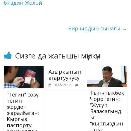
Li
биздин Жолой
k
p
er
s
n
ni
k
ki
Бир ырдын сынагы
→
Сизге да жагышы мүмкүн
Азыркынын
агартуучусу
18.05.2012
1
Тынчтыкбек
“Тегин” сөзү
Чоротегин:
тегин
“Жусуп
жерден
Баласагынд
жаралбаган:
ы
Кыргыз
“кыргыздын
паспорту
гана