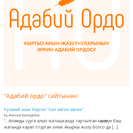
"Адабий ордо" сайтынан:
Руханий азык берген “Сен эмген эмчек”
by Аленов Бахпурбек
“…Апамды сууга алып жатышканда тартылган көшөгөнүн баш
жагында карап отурган элем. Акыркы жолу болсо да […]