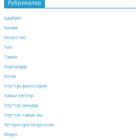
Рубрикалар
Адабият
Билим
Искусство
Тил
Тарых
Кыргыздар
Коом
Улуттук философия
Накыл кептер
Улуттук оюндар
Улуттук тамак-аш
Литература на русском
Видео