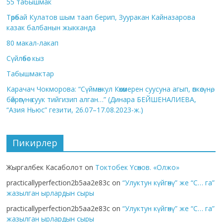
55 табышмак
Төрөбай Кулатов шым таап берип, Зууракан Кайназарова
казак балбанын жыкканда
80 макал-лакап
Сүйлөбөс кыз
Табышмактар
Карачач Чокморова: “Сүймөнкул Көкөмерен суусуна агып, өпкөсүнө,
бөйрөгүнө суук тийгизип алган…” (Динара БЕЙШЕНАЛИЕВА,
“Азия Ньюс” гезити, 26.07–17.08.2023-ж.)
Пикирлер
Жыргалбек Касаболот
on
Токтобек Үсөнов. «Олжо»
practicallyperfection2b5aa2e83c
on
“Улуктун күйгөнү” же “С… га”
жазылган ырлардын сыры
practicallyperfection2b5aa2e83c
on
“Улуктун күйгөнү” же “С… га”
жазылган ырлардын сыры