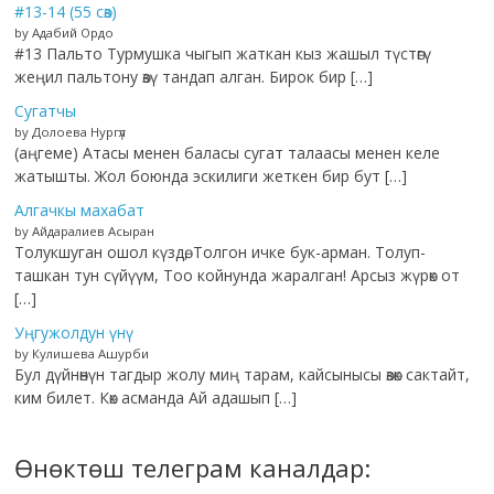
#13-14 (55 сөз)
by Адабий Ордо
#13 Пальто Турмушка чыгып жаткан кыз жашыл түстөгү
жеңил пальтону өзү тандап алган. Бирок бир […]
Сугатчы
by Долоева Нургүл
(аңгеме) Атасы менен баласы сугат талаасы менен келе
жатышты. Жол боюнда эскилиги жеткен бир бут […]
Алгачкы махабат
by Айдаралиев Асыран
Толукшуган ошол күздө, Толгон ичке бук-арман. Толуп-
ташкан тун сүйүүм, Тоо койнунда жаралган! Арсыз жүрөк от
[…]
Уңгужолдун үнү
by Кулишева Ашурби
Бул дүйнөнүн тагдыр жолу миң тарам, кайсынысы өзөк сактайт,
ким билет. Көк асманда Ай адашып […]
Өнөктөш телеграм каналдар: