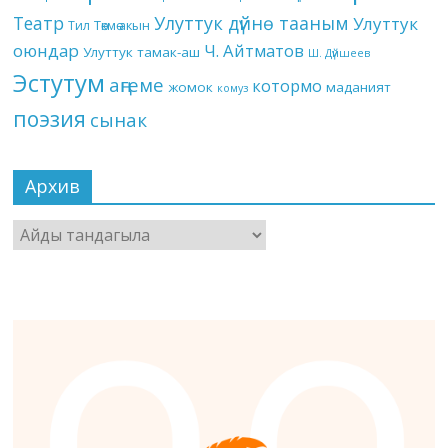
Театр
Улуттук дүйнө тааным
Улуттук
Төкмө акын
Тил
оюндар
Ч. Айтматов
Улуттук тамак-аш
Ш. Дүйшеев
Эстутум
аңгеме
котормо
жомок
маданият
комуз
поэзия
сынак
Архив
Архив