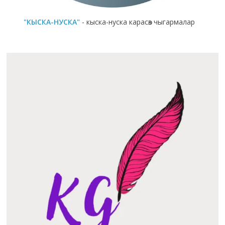
"КЫСКА-НУСКА"
- кыска-нуска карасөз чыгармалар