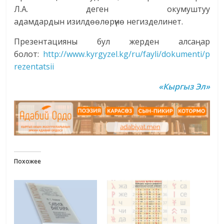
Л.А. деген окумуштуу
адамдардын изилдөөлөрүнө негизделинет.
Презентацияны бул жерден алсаңар
болот:
http://www.kyrgyzel.kg/ru/fayli/dokumenti/p
rezentatsii
«Кыргыз Эл»
Похожее