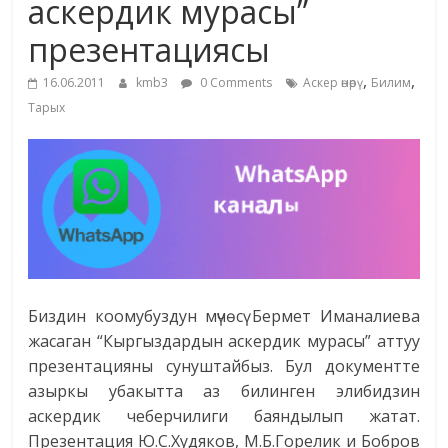
аскердик мурасы”
жана
презентациясы
адабияты
,
,
16.06.2011
kmb3
0 Comments
Аскер өнөрү
Билим
Тарых
Биздин коомубуздун мүчөсү Бермет Иманалиева
жасаган “Кыргыздардын аскердик мурасы” аттуу
презентацияны сунуштайбыз. Бул документте
азыркы убакытта аз билинген элибидзин
аскердик чеберчилиги баяндылып жатат.
Презентация Ю.С.Худяков, М.Б.Горелик и Бобров