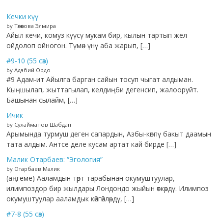
Кечки күү
by Төлөкова Элмира
Айыл кечи, комуз күүсү мукам бир, кылын тартып жел
ойдолоп ойногон. Түмөн үнү аба жарып, […]
#9-10 (55 сөз)
by Адабий Ордо
#9 Адам-ит Айылга барган сайын тосуп чыгат алдыман.
Кыңшылап, жыттагылап, келдиңби дегенсип, жалооруйт.
Башынан сылайм, […]
Ичик
by Сулайманов Шабдан
Арымында турмуш деген сапардын, Азбы-көппү бакыт даамын
тата алдым. Антсе деле кусам артат кай бирде […]
Малик Отарбаев: “Эгология”
by Отарбаев Малик
(аңгеме) Ааламдын төрт тарабынан окумуштуулар,
илимпоздор бир жылдары Лондондо жыйын өткөрдү. Илимпоз
окумуштуулар ааламдык көйгөйлөрдү, […]
#7-8 (55 сөз)