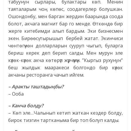
табуунун сырлары, булактары көп. Менин
таяталарым чоң көпөс, соодагерлер болушкан.
Ошондонбу, мен барган жердин баарында соода
болот, акчага магнит бар го менде. Өткөндө бир
жерге китебимди алып бардым. Эки бизнесмен
экен. Бирөөсү тырышып бербей жатат. Экинчиси
чөнтөгүнөн долларларын сууруп чыгып, буларга
бериш керек деп берип салды. Мен мурун эле
күлөк-күлөк акча көтөрүп жүрчүмүн. ”Кыргыз рухунун”
беш жылдык мааракеси болгондо бир күлөк
акчаны ресторанга чачып ийгем.
– Аракты таштадыңбы?
– Ооба
– Канча болду?
– Көп эле…Чалынып кетип жаткан кездер болду,
бирок тизгин тартканыма бир топ болуп калды.