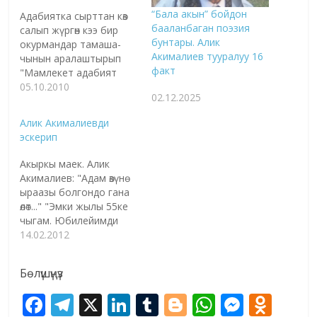
“Бала акын” бойдон
Адабиятка сырттан көз
бааланбаган поэзия
салып жүргөн кээ бир
бунтары. Алик
окурмандар тамаша-
Акималиев тууралуу 16
чынын аралаштырып
факт
"Мамлекет адабият
менен маданиятка көңүл
05.10.2010
02.12.2025
бурбай калгандан бери
көпчүлүк калемгерлер
Алик Акималиевди
чыгарма жазбай башка
эскерип
иштер менен алектенип
кетти. Бирок жалгыз
Акыркы маек. Алик
гана Алик Акималиев
Акималиев: "Адам өзүнө
тээ союз учурундагы
ыраазы болгондо гана
акын, жазуучулардай
өлөт..." "Эмки жылы 55ке
эле эч жерде иштебей
чыгам. Юбилейимди
чыгармачылыктын
мамлекеттик деңгээлде
14.02.2012
артынан түшүп,
өткөрөм. 90 жашты
догурунуп болсо да ыр
тоголотуп барсам
жазып жүрдү.…
Бөлүшүңүз
жаманбы..." деди эле
бул баарлашуунун
F
T
X
Li
T
Bl
W
M
O
алдында. Чай үстүндө