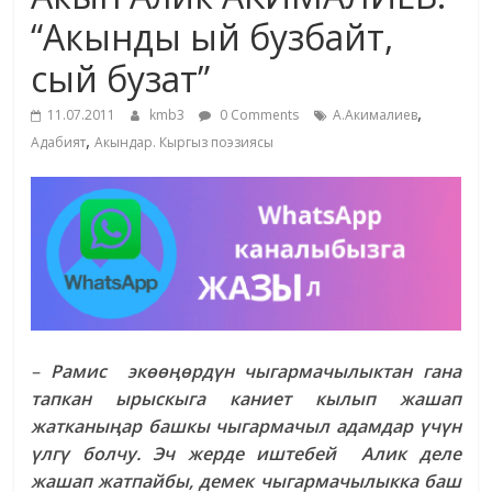
маданияты
“Акынды ый бузбайт,
жана
сый бузат”
адабияты
,
11.07.2011
kmb3
0 Comments
А.Акималиев
,
Адабият
Акындар. Кыргыз поэзиясы
–
Рамис экөөңөрдүн чыгармачылыктан гана
тапкан ырыскыга каниет кылып жашап
жатканыңар башкы чыгармачыл адамдар үчүн
үлгү болчу. Эч жерде иштебей Алик деле
жашап жатпайбы, демек чыгармачылыкка баш