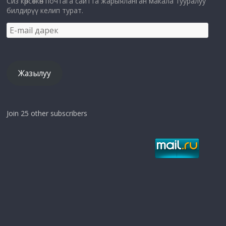
Сиз көрсөткөн почтага сайтта жарыяланган макала тууралуу
билдирүү келип турат.
E-
mail
дарек
Жазылуу
Join 25 other subscribers