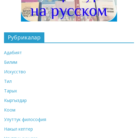
Рубрикалар
Адабият
Билим
Искусство
Тил
Тарых
Кыргыздар
Коом
Улуттук философия
Накыл кептер