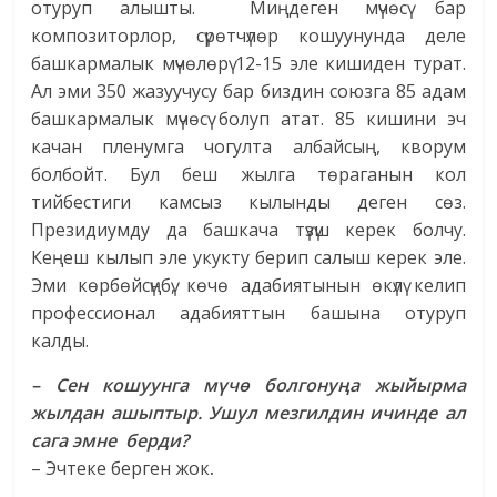
отуруп алышты. Миңдеген мүчөсү бар
композиторлор, сүрөтчүлөр кошуунунда деле
башкармалык мүчөлөрү 12-15 эле кишиден турат.
Ал эми 350 жазуучусу бар биздин союзга 85 адам
башкармалык мүчөсү болуп атат. 85 кишини эч
качан пленумга чогулта албайсың, кворум
болбойт. Бул беш жылга төраганын кол
тийбестиги камсыз кылынды деген сөз.
Президиумду да башкача түзүш керек болчу.
Кеңеш кылып эле укукту берип салыш керек эле.
Эми көрбөйсүңбү, көчө адабиятынын өкүлү келип
профессионал адабияттын башына отуруп
калды.
– Сен кошуунга мүчө болгонуңа жыйырма
жылдан ашыптыр. Ушул мезгилдин ичинде ал
сага эмне берди?
–
Эчтеке берген жок
.