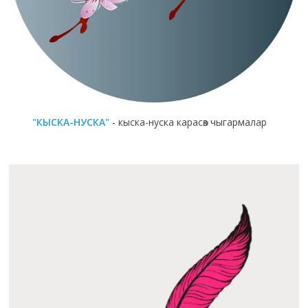
"КЫСКА-НУСКА"
- кыска-нуска карасөз чыгармалар