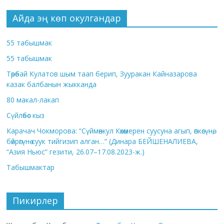
Айда эң көп окулгандар
55 табышмак
55 табышмак
Төрөбай Кулатов шым таап берип, Зууракан Кайназарова
казак балбанын жыкканда
80 макал-лакап
Сүйлөбөс кыз
Карачач Чокморова: “Сүймөнкул Көкөмерен суусуна агып, өпкөсүнө,
бөйрөгүнө суук тийгизип алган…” (Динара БЕЙШЕНАЛИЕВА,
“Азия Ньюс” гезити, 26.07–17.08.2023-ж.)
Табышмактар
Пикирлер