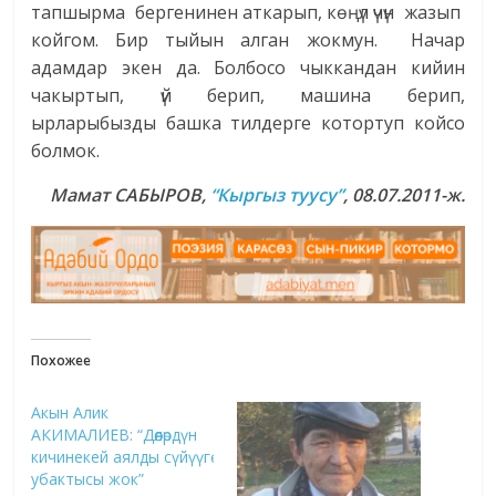
тапшырма бергенинен аткарып, көңүл үчүн жазып
койгом. Бир тыйын алган жокмун. Начар
адамдар экен да. Болбосо чыккандан кийин
чакыртып, үй берип, машина берип,
ырларыбызды башка тилдерге котортуп койсо
болмок.
Мамат САБЫРОВ,
“Кыргыз туусу”
,
08.07.2011-ж.
Похожее
Акын Алик
АКИМАЛИЕВ: “Дөөлөрдүн
кичинекей аялды сүйүүгө
убактысы жок”