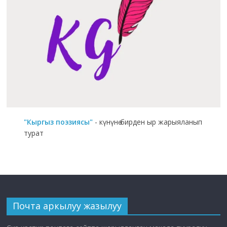
"Кыргыз поэзиясы"
- күнүнө бирден ыр жарыяланып
турат
Почта аркылуу жазылуу