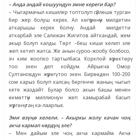
– Анда андай кошуундун эмне кереги бар?
– Чыгармачыл кишилер топтолуп сүйлөшө турган
бир жер болуш керек. Ал көпүрөнүн милдетин
аткарышы керек болчу. Андай милдетти
аткарбай эле Салижан Жигитов айткандай, жем
акыр болуп калды. Төрт –беш киши келип эле
жеп кетип жатса. Же анын суроо-жообу болбосо,
эч ким жоопко тартылбаса. Коркпой жүрөктөрү
тоо экен деп койдум. Айрыкча Омор
Султановдун жүрөгү тоо экен. Бирөөдөн 100-200
сом карыз болуп калсаң бергенче жаның чыгып
кете жаздайт. Булар болсо акын башы менен
өкмөттүн миллионун жеп камырабай басып
жүргөнү таң ка-лаарлык.
Эми өзүңө келели. – Акыркы жолу качан чоң
акча кармап көрдүң эле?
– Мен дайым эле чоң акча кармайм. Акча