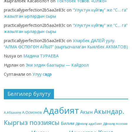
Жыргалбек Касаболот
on
Токтобек Үсөнов. «Олжо»
practicallyperfection2b5aa2e83c
on
“Улуктун күйгөнү” же “С… га”
жазылган ырлардын сыры
practicallyperfection2b5aa2e83c
on
“Улуктун күйгөнү” же “С… га”
жазылган ырлардын сыры
practicallyperfection2b5aa2e83c
on
Уларбек ДАЛЕЙ уулу.
“АЛМА ӨСПӨГӨН АЙЫЛ” (кыргызчалаган Кыялбек АКМАТОВ)
Nusya
on
Мадина ТУРАЕВА
Нұрлан
on
Эки элдин баатыры — Кайдоол
Султанали
on
Улуу сөздөр
Белгилер булуту
Адабият
Акындар.
Акын
А.Осмонов
А.Абыкаев
Кыргыз поэзиясы
Билим
Дүйнөлүк адабият
Дүйнөлүк поэзия