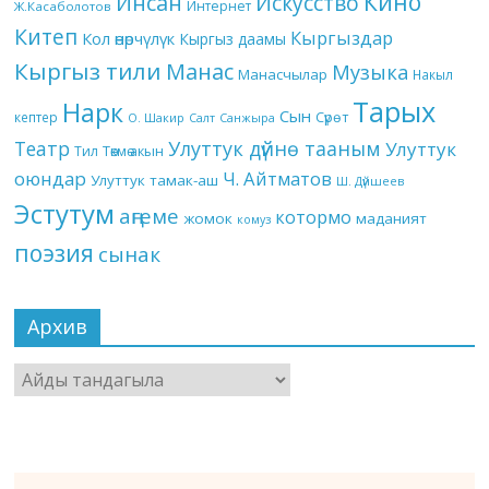
Кино
Инсан
Искусство
Интернет
Ж.Касаболотов
Китеп
Кыргыздар
Кол өнөрчүлүк
Кыргыз даамы
Кыргыз тили
Манас
Музыка
Манасчылар
Накыл
Тарых
Нарк
Сын
кептер
Сүрөт
О. Шакир
Салт
Санжыра
Театр
Улуттук дүйнө тааным
Улуттук
Төкмө акын
Тил
оюндар
Ч. Айтматов
Улуттук тамак-аш
Ш. Дүйшеев
Эстутум
аңгеме
котормо
жомок
маданият
комуз
поэзия
сынак
Архив
Архив