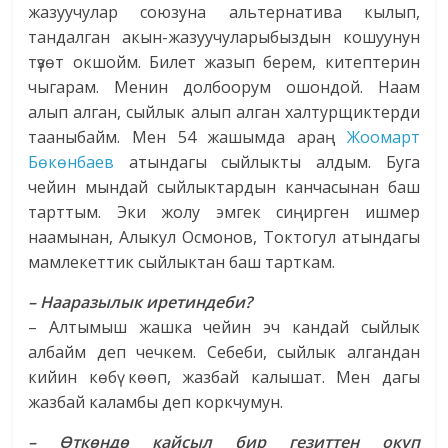
жазуучулар союзуна альтернатива кылып,
тандалган акын-жазуучуларыбыздын кошуунун
түзөт окшойм. Билет жазып берем, китептерин
чыгарам. Менин долбоорум ошондой. Наам
алып алган, сыйлык алып алган халтурщиктерди
тааныбайм. Мен 54 жашымда араң
Жоомарт
Бөкөнбаев
атындагы сыйлыкты алдым. Буга
чейин мындай сыйлыктардын канчасынан баш
тарттым. Эки жолу эмгек сиңирген ишмер
наамынан, Алыкул Осмонов, Токтогул атындагы
мамлекеттик сыйлыктан баш тарткам.
– Нааразылык иретиндеби?
– Алтымыш жашка чейин эч кандай сыйлык
албайм деп чечкем. Себеби, сыйлык алгандан
кийин көбү көөп, жазбай калышат. Мен дагы
жазбай каламбы деп коркчумун.
– Өткөндө кайсыл бир гезиттен окуп