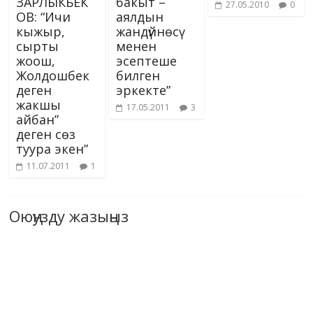
ЗАРЛЫКБЕК
бакыт –
27.05.2010
0
ОВ: “Ичи
аялдын
кыжыр,
жандүйнөсү
сырты
менен
жоош,
эсептеше
Жолдошбек
билген
деген
эркекте”
жакшы
17.05.2011
3
айбан”
деген сөз
туура экен”
11.07.2011
1
Оюңузду жазыңыз