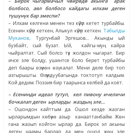
–
Бирок чыгармачыл чөй­рөдө акынга арак
болбосо, аял болбосо кайдагы илхам деген
түшүнүк бар эмеспи?
– Илхам келгени менен тез күйүп кетет турбайбы.
Есенин күйүп кеткен, Алыкул күйүп кеткен.
Табылды
Муканов,
Тургунбай Эргешов… Акынды ый
бузбайт, сый бузат. Ый, кайгы-муң кайра
чыйралтат. Сый болсо түз жолдон чыгарат. Бир
ичсе эле болду, ушинтсе боло берет турбайбы
деп баары өзүнөн өзү калат. Мени деле бир топ
азгырышты. Өзүмдү убагында токтотуп калдым.
Кой дедим. Поэ­зия бир таарынса келбей да коёт.
– Есенинди идеал тутуп, кел пивону ичеличи
бочкалап деген ырларды жаздың эле…
– Ошондон кайттым да. Ошол кезде жазган
ырларымдын көбүнө азыр канааттанбайм. Жөн
гана жазып койгон ырлар да. Бирок эл акыны
деген наамы барлар да мен ошол жөн эле