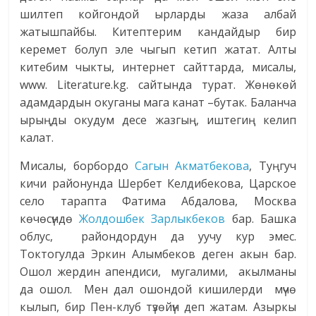
шилтеп койгондой ырларды жаза албай
жатышпайбы. Китептерим кандайдыр бир
керемет болуп эле чыгып кетип жатат. Алты
китебим чыкты, интернет сайттарда, мисалы,
www. Literature.kg. сайтында турат. Жөнөкөй
адамдардын окуганы мага канат –бутак. Баланча
ырыңды окудум десе жазгың, иштегиң келип
калат.
Мисалы, борбордо
Сагын Акматбекова
, Туңгуч
кичи районунда Шербет Келдибекова, Царское
село тарапта Фатима Абдалова, Москва
көчөсүндө
Жолдошбек Зарлыкбеков
бар. Башка
облус, райондордун да уучу кур эмес.
Токтогулда Эркин Алымбеков деген акын бар.
Ошол жердин апендиси, мугалими, акылманы
да ошол. Мен дал ошондой кишилерди мүчө
кылып, бир Пен-клуб түзөйүн деп жатам. Азыркы