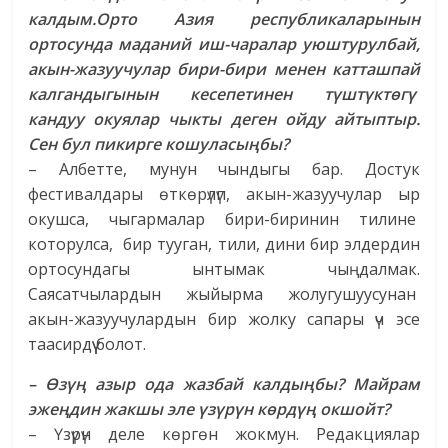
калдым.Орто Азия республикаларынын
ортосунда маданий иш-чаралар уюштурулбай,
акын-жазуучулар бири-бири менен катташпай
калгандыгынын кесепетинен түштүктөгү
кандуу окуялар чыкты деген ойду айтыптыр.
Сен бул пикирге кошуласыңбы?
– Албетте, мунун чындыгы бар. Достук
фестивалдары өткөрүлүп, акын-жазуучулар ыр
окушса, чыгармалар бири-биринин тилине
которулса, бир тууган, тили, дини бир элдердин
ортосундагы ынтымак чыңдалмак.
Саясатчылардын жыйырма жолугушуусунан
акын-жазуучулардын бир жолку сапары үч эсе
таасирдүү болот.
– Өзүң азыр ода жазбай калдыңбы? Майрам
эжеңдин жакшы эле үзүрүн көрдүң окшойт?
– Үзүрүн деле көргөн жокмун. Редакциялар