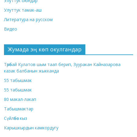
Улуттук оюндар
Улуттук тамак-аш
Литература на русском
Видео
Жумада эң көп окулгандар
Төрөбай Кулатов шым таап берип, Зууракан Кайназарова
казак балбанын жыкканда
55 табышмак
55 табышмак
80 макал-лакап
Табышмактар
Сүйлөбөс кыз
Карышкырдын камкордугу