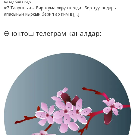
by Адабий Ордо
#7 Таарыныч – Бир жума өткөрүп келди. Бир туугандары
апасынын кыркын берип ар ким өз […]
Өнөктөш телеграм каналдар: