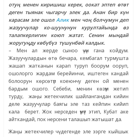
отуң менен киришиш керек, оокат эптеп өтөт
деген тыянак чыгарчу элек да. Анан бир күн
карасам эле ошол
Алик
мен чоң болчумун деп
жазуучулар ко-шуунунун курултайында өз
талапкерлигин коюп жатат. Сенин мындай
жоругуңду көбүбүз түшүнбөй калдык.
– Мен ал жерде сыноо үчүн гана койдум.
Жазуучулардын өтө бечара, кембагал турмушта
жашап жатканын карап туруп боорум ооруп,
ошолорго жардам берейинчи, иштеген кандай
болоорун көрсөтүп коеюнчу деген ой менен
бардым ошого. Себеби, менин көзүм жетип
турду, жаңы жетекчилик шайлангандан кийин
деле жазуучулар баягы эле таз кейпин кийип
кала берет. Жок нерседен үмүт этип, Кубат аке
айткандай, пок нерсени талашып жатышат да.
Жаңы жетекчилер чү дегенде эле ээрге кыйшык