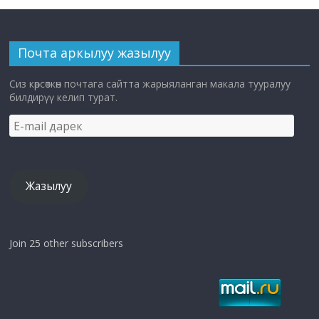
Почта аркылуу жазылуу
Сиз көрсөткөн почтага сайтта жарыяланган макала тууралуу
билдирүү келип турат.
E-
mail
дарек
Жазылуу
Join 25 other subscribers