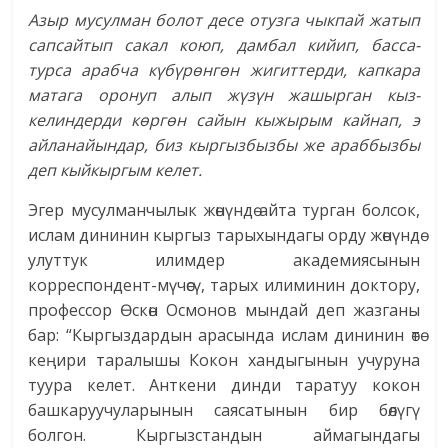
Азыр мусулман болот десе отузга чыкпай жатып
сапсайтып сакал коюп, дамбал кийип, басса-
турса арабча күбүрөнгөн жигиттерди, капкара
матага оронуп алып жүзүн жашырган кыз-
келиндерди көргөн сайын кыжырым кайнап, э
айланайындар, биз кыргызбызбы же араббызбы
деп кыйкыргым келет.
Эгер мусулманчылык жөнүндө айта турган болсок,
ислам дининин кыргыз тарыхындагы орду жөнүндө
улуттук илимдер академиясынын
корреспондент-мүчөсү, тарых илиминин доктору,
профессор Өскөн Осмонов мындай деп жазганы
бар: “Кыргыздардын арасында ислам дининин өтө
кеңири таралышы Кокон хандыгынын учуруна
туура келет. Анткени динди таратуу кокон
башкаруучуларынын саясатынын бир бөлүгү
болгон. Кыргызстандын аймагындагы