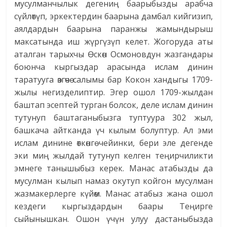
мусулманчылык дегениң баарыбызды арабча
сүйлөтүп, эркектердин баарына дамбал кийгизип,
аялдардын баарына паранжы жамындырыш
максатында иш жүргүзүп келет. Жогоруда аты
аталган тарыхчы Өскөн Осмоновдун жазгандары
боюнча кыргыздар арасында ислам динин
таратууга өзгөчө салымы бар Кокон хандыгы 1709-
жылы негизделиптир. Эгер ошол 1709-жылдан
баштап эсептей турган болсок, деле ислам динин
тутунуп баштаганыбызга туптуура 302 жыл,
башкача айтканда үч кылым болуптур. Ал эми
ислам динине өткөнгө чейинки, бери эле дегенде
эки миң жылдай тутунуп келген теңирчиликти
эмнеге танышыбыз керек. Манас атабызды да
мусулман кылып намаз окутуп койгон мусулман
жазмакерлерге күйөм. Манас атабыз жана ошол
кездеги кыргыздардын баары Теңирге
сыйынышкан. Ошон үчүн улуу дастаныбызда