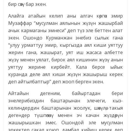
бир сөзү бар экен.
Алайга атайын келип аны алгач көргөн эмир
Музаффар “мусулман аялынын жүзүн жашырбай
ачык кармаганы эмнеси” деп түз эле беттен алат
экен. Ошондо Курманжан энебиз сылык гана
“улуу урматтуу эмир, кыргызда аял киши уяттуу
жерин гана, жашырат, уят иш жасаса албетте
жүзү менен уялат, бирок аял кишинин жүзү анын
уяттуу жерине кирбейт. Кала берсе ыйык
куранда деле аял киши жүзүн жашырыш керек
деп айтылбаптыр” деп жооп берген экен.
Айтайын дегеним, байыртадан бери
энелерибиздин баштарынан элечеги, кыз-
келиндердин баштарынан жоолук, шөкүлө, такыя
дегендер түшпөгөнү менен эч качан жүздөрүн
жашырышкан эмес. Ошондой эле мусулман
эркектер сакал коюп, дамбал кийиш керек деп