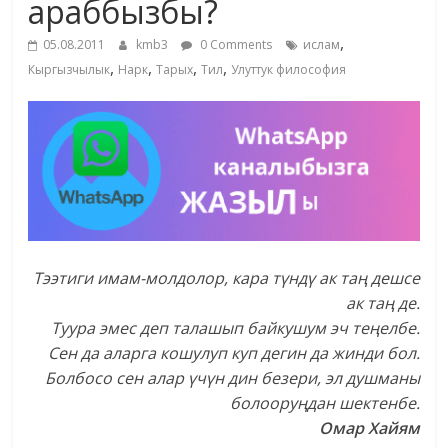
араббызбы?
жана
,
адабияты
05.08.2011
kmb3
0 Comments
ислам
,
,
,
,
Кыргызчылык
Нарк
Тарых
Тил
Улуттук философия
Тээтиги имам-молдолор, кара түндү ак таң дешсе
ак таң де.
Туура эмес деп талашып байкушум эч теңелбе.
Сен да аларга кошулуп куп дегин да жинди бол.
Болбосо сен алар үчүн дин безери, эл душманы
болооруңдан шектенбе.
Омар Хайям