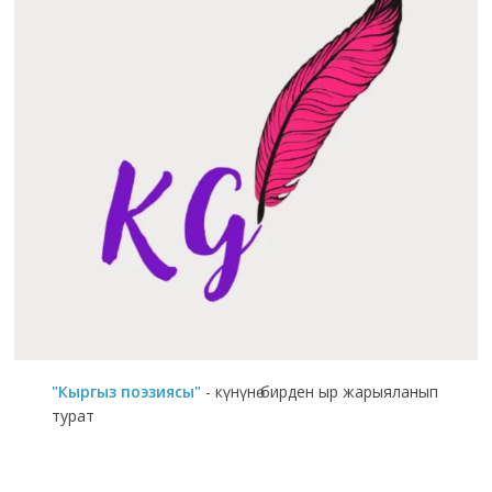
"Кыргыз поэзиясы"
- күнүнө бирден ыр жарыяланып
турат