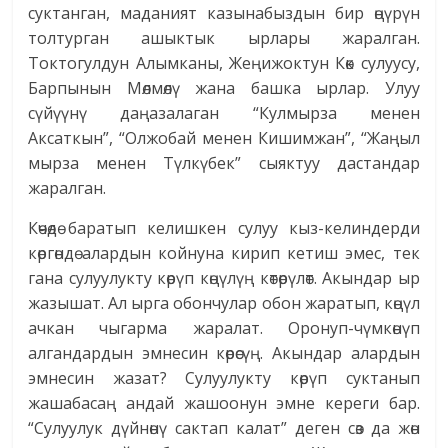
суктанган, маданият казынабыздын бир өңүрүн
толтурган ашыктык ырлары жаралган.
Токтогулдун Алымканы, Жеңижоктун Көк сулуусу,
Барпынын Мөлмөлү жана башка ырлар. Улуу
сүйүүнү даңазалаган “Кулмырза менен
Аксаткын”, “Олжобай менен Кишимжан”, “Жаңыл
мырза менен Түлкүбек” сыяктуу дастандар
жаралган.
Көчөдө баратып келишкен сулуу кыз-келиндерди
көргөндө алардын койнуна кирип кетиш эмес, тек
гана сулуулукту көрүп көңүлүң көтөрүлөт. Акындар ыр
жазышат. Ал ырга обончулар обон жаратып, көңүл
ачкан чыгарма жаралат. Оронуп-чүмкөнүп
алгандардын эмнесин көрөсүң. Акындар алардын
эмнесин жазат? Сулуулукту көрүп суктанып
жашабасаң андай жашоонун эмне кереги бар.
“Сулуулук дүйнөнү сактап калат” деген сөз да жөн