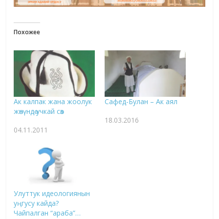
Похожее
Ак калпак жана жоолук
Сафед-Булан – Ак аял
жөнүндө учкай сөз
18.03.2016
04.11.2011
Улуттук идеологиянын
уңгусу кайда?
Чайпалган “араба”…