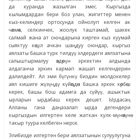
да куранда жазылган эмес. Кыргызда
кылымдардан бери боз улан, жигиттер менен
кыз-келиндер ортосунда ойнолуп келген ак
чөлмөк, селкинчек, жоолук таштамай, шакек
салмай жана ат оюндарына кирген кыз куумай
сыяктуу көңүл ачкан шаңдуу оюндар, кыргыз
аялзаты башка түрк тилдүү элдердеги аялзатына
салыштырмалуу өздөрүн эркектин алдында
алдаганча эркин кармап жашап келгендерин
далилдейт. Ал эми бүгүнкү биздин молдокелер
аял кишиге жүзүңдү күйөөңдөн башка эркек көрбөш
керек, башы бош адамга да сүйүү, ашыктык
ырларын ырдабаш керек дешет. Ырдасаң
Алланы гана даңазалап ырда дегендери
кыргыздын илгертен келе жаткан кулк-мүнөзүнө
такыр туура келбеген нерсе.
Элибизде илгертен бери аялзатынын сулуулугуна