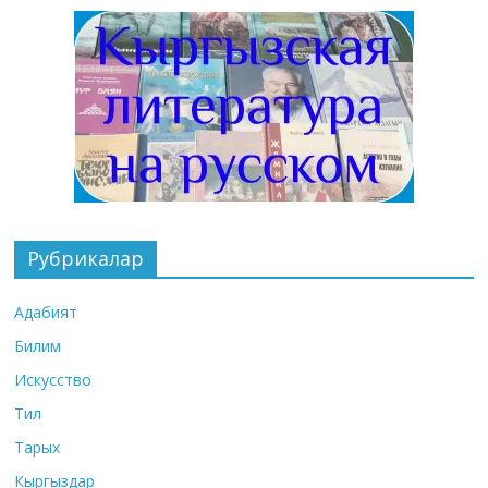
Рубрикалар
Адабият
Билим
Искусство
Тил
Тарых
Кыргыздар