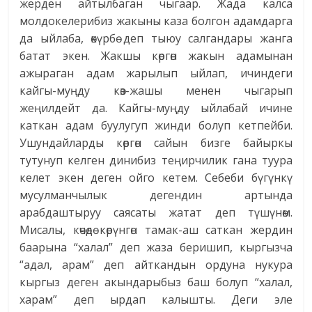
жерден айтылбаган чыгаар. Жада калса
молдокелерибиз жакыны каза болгон адамдарга
да ыйлаба, өкүрбө деп тыюу салгандары жанга
батат экен. Жакшы көргөн жакын адамынан
ажыраган адам жарылып ыйлап, ичиндеги
кайгы-муңду көз-жашы менен чыгарып
жеңилдейт да. Кайгы-муңду ыйлабай ичине
каткан адам буулугуп жинди болуп кетпейби.
Ушундайларды көргөн сайын бизге байыркы
тутунуп келген динибиз теңирчилик гана туура
келет экен деген ойго кетем. Себеби бүгүнкү
мусулманчылык дегендин артында
арабдаштыруу саясаты жатат деп түшүнөм.
Мисалы, көчөдө көрүнгөн тамак-аш саткан жердин
баарына “халал” деп жаза беришип, кыргызча
“адал, арам” деп айткандын ордуна нукура
кыргыз деген акындарыбыз баш болуп “халал,
харам” деп ырдап калышты. Деги эле