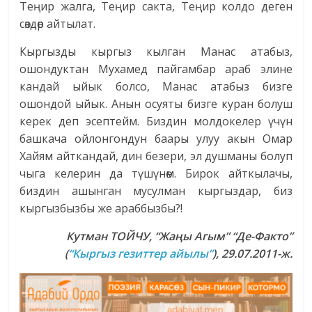
Теңир жалга, Теңир сакта, Теңир колдо деген
сөздөр айтылат.
Кыргызды кыргыз кылган Манас атабыз,
ошондуктан Мухамед пайгамбар араб элине
кандай ыйык болсо, Манас атабыз бизге
ошондой ыйык. Анын осуяты бизге куран болуш
керек деп эсептейм. Биздин молдокелер үчүн
башкача ойлонгондун баары улуу акын Омар
Хайям айткандай, дин безери, эл душманы болуп
чыга келерин да түшүнөм. Бирок айткылачы,
биздин ашынган мусулман кыргыздар, биз
кыргызбызбы же араббызбы?!
Кутман ТОЙЧУ
, “
Жаңы Агым”
“Де-Факто”
(
“Кыргыз гезиттер айылы”
), 29.07.2011-ж.