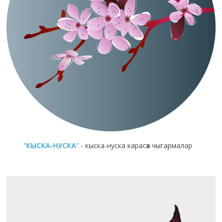
"КЫСКА-НУСКА"
- кыска-нуска карасөз чыгармалар