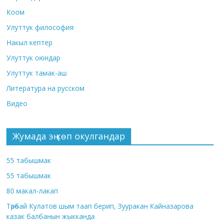
Коом
Улуттук философия
Накыл кептер
Улуттук оюндар
Улуттук тамак-аш
Литература на русском
Видео
Жумада эң көп окулгандар
55 табышмак
55 табышмак
80 макал-лакап
Төрөбай Кулатов шым таап берип, Зууракан Кайназарова
казак балбанын жыкканда