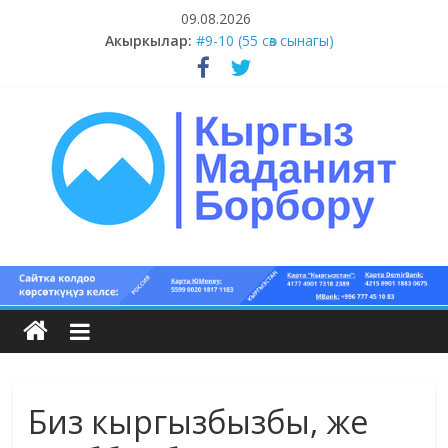
Skip
09.08.2026
#11-12 (55 сөз сынагы)
to
Акыркылар:
#9-10 (55 сөз сынагы)
content
#5-8 (55 сөз сынагы)
#1-4 (55 сөз сынагы)
#13-14 (55 сөз сынагы)
Кыргыз
маданият
борбору
Биз кыргызбызбы, же
Кыргыз
маданияты