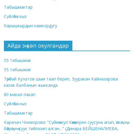
Табышмактар
Сүйлөбөс кыз
Карышкырдын камкордугу
Айда эң көп окулгандар
55 табышмак
55 табышмак
Төрөбай Кулатов шым таап берип, Зууракан Кайназарова
казак балбанын жыкканда
80 макал-лакап
Сүйлөбөс кыз
Табышмактар
Карачач Чокморова: “Сүймөнкул Көкөмерен суусуна агып, өпкөсүнө,
бөйрөгүнө суук тийгизип алган…” (Динара БЕЙШЕНАЛИЕВА,