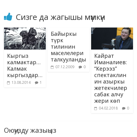
Сизге да жагышы мүмкүн
Байыркы
түрк
тилинин
маселелери
Кыргыз
Кайрат
талкууланды
калмактар…
Иманалиев:
07.12.2009
0
Калмак
“Керээз”
кыргыздар…
спектаклин
ин азыркы
13.08.2014
1
жетекчилер
сабак алчу
жери көп
04.02.2018
0
Оюңузду жазыңыз