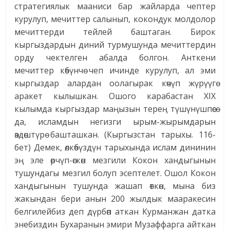
стратегиялык мааниси бар жайларда чептер
курулуп, мечиттер салынып, кокондук молдолор
мечиттерди тейлей баштаган. Бирок
кыргыздардын диний турмушунда мечиттердин
орду чектелген абалда болгон. Анткени
мечиттер көбүнчө чеп ичинде курулуп, ал эми
кыргыздар алардан оолагырак көчүп жүрүүгө
аракет кылышкан. Ошого карабастан XIX
кылымда кыргыздар маңызын терең түшүнүшпөсө
да, исламдын негизги ырым-жырымдарын
өздөштүрө башташкан. (Кыргызстан тарыхы. 116-
бет) Демек, өлкөбүздүн тарыхында ислам дининин
эң эле өрчүп-өскөн мезгили Кокон хандыгынын
тушундагы мезгил болуп эсептелет. Ошол Кокон
хандыгынын тушунда жашап өткөн, мына биз
жакындан бери анын 200 жылдык мааракесин
белгилейбиз деп дүрбөп аткан Курманжан датка
энебиздин Бухаранын эмири Музаффарга айткан