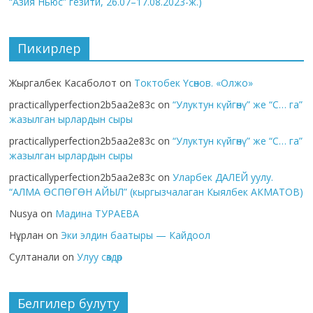
“Азия Ньюс” гезити, 26.07–17.08.2023-ж.)
Пикирлер
Жыргалбек Касаболот
on
Токтобек Үсөнов. «Олжо»
practicallyperfection2b5aa2e83c
on
“Улуктун күйгөнү” же “С… га”
жазылган ырлардын сыры
practicallyperfection2b5aa2e83c
on
“Улуктун күйгөнү” же “С… га”
жазылган ырлардын сыры
practicallyperfection2b5aa2e83c
on
Уларбек ДАЛЕЙ уулу.
“АЛМА ӨСПӨГӨН АЙЫЛ” (кыргызчалаган Кыялбек АКМАТОВ)
Nusya
on
Мадина ТУРАЕВА
Нұрлан
on
Эки элдин баатыры — Кайдоол
Султанали
on
Улуу сөздөр
Белгилер булуту