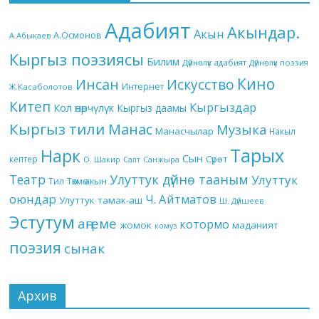
Адабият
Акындар.
Акын
А.Осмонов
А.Абыкаев
Кыргыз поэзиясы
Билим
Дүйнөлүк адабият
Дүйнөлүк поэзия
Кино
Инсан
Искусство
Интернет
Ж.Касаболотов
Китеп
Кыргыздар
Кол өнөрчүлүк
Кыргыз даамы
Кыргыз тили
Манас
Музыка
Манасчылар
Накыл
Тарых
Нарк
Сын
кептер
Сүрөт
О. Шакир
Салт
Санжыра
Театр
Улуттук дүйнө тааным
Улуттук
Төкмө акын
Тил
оюндар
Ч. Айтматов
Улуттук тамак-аш
Ш. Дүйшеев
Эстутум
аңгеме
котормо
жомок
маданият
комуз
поэзия
сынак
Архив