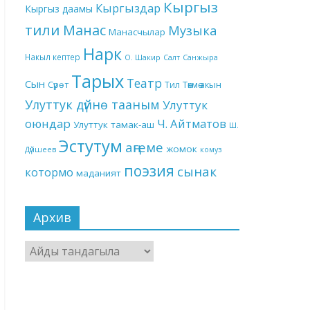
Кыргыз
Кыргыздар
Кыргыз даамы
тили
Манас
Музыка
Манасчылар
Нарк
Накыл кептер
О. Шакир
Салт
Санжыра
Тарых
Театр
Сын
Төкмө акын
Сүрөт
Тил
Улуттук дүйнө тааным
Улуттук
оюндар
Ч. Айтматов
Улуттук тамак-аш
Ш.
Эстутум
аңгеме
жомок
Дүйшеев
комуз
поэзия
сынак
котормо
маданият
Архив
Архив