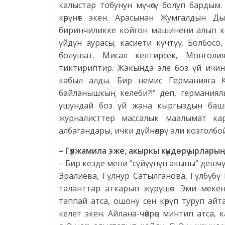
калыстар тобунун мүчөсү болуп бардым
көрүнөт экен. Арасынан Жумгалдын 
биринчиликке койгон машинени алып кет
үйдүн аурасы, касиети күчтүү. Болбос
болушат. Мисал келтирсек, Монголи
тиктириптир. Жакында эле боз үй ичи
кабыл алды. Бир немис Германияга 
байланышкың келеби?!” деп, германиялы
ушундай боз үй жана кыргыздын башка 
журналисттер массалык маалымат ка
албагандары, ички дүйнөлөрү али козголбой
– Гүлжамила эже, акыркы күндөрү ырлар
– Бир кезде мени “сүйүүнүн акыны” дешч
Эралиева, Гүлнур Сатылганова, Гүлбүбү
таланттар аткарып жүрүшөт. Эми мекен
таппай атса, ошону сен көрүп туруп ай
келет экен. Айлана-чөйрөң минтип атса