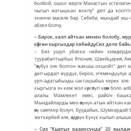
болбой, ошол жерге Манастын эстелигин 
чыгып жатышкан жокпу” деп да коопто
экинчи маселе бар. Себеби, мындай иш-
абзел болчу.
– Бирок, калп айткан менен болобу, мур
күйгөн кыргыздар көбөйдү.
Сиз деле байк
– Биз ушул убакка чейин кимдерди 
туурабаптырбыз. Япония, Швейцария, Ам
“өзүбүз эле болгон жакшы окшойт” деп э
деп ырдап жүрдүк, бирок, эгемендүүлүк а
үрп-адатыбызды сакташыбыз керек эле.
кыргызга эч ким жол көрсөтүп көсөм боло
алалы. Мамлекет эмес, район башк
Мындайларды мен өзүнүн атын айткан кана
өзү саяпкер болуп, Буудайык, Шумкардай
жеткирбей эле, өздөрүн Күкүк кылып алышка
– Сиз “Кыргыз радиосунда” 20 жылда