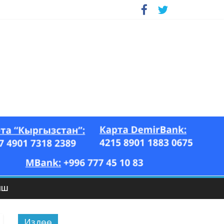
ЫШ
Издөө