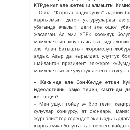
КТРде көп эле жетекчи алмашты. Кимиси 
– Ооба, “Кыргыз радиосунун” адабий бө
кыргызмын” деген уктурууларды даяр
убагында ачылып, деги эле ошол уба
жасалган. Ал эми УТРК коомдук болуп
мамлекеттин өзүнүн саясатын, идеологи
эле. Анан Батыштын жоромолун жобура
алдык. Азыр да чырылдап, улуттук бол
шайланган президент эл-жерге күйүмд
мамлекеттик же улуттук деген статусун а
– Жакында эле Соң-Көлдө өткөн Ку
идеологияны өзүнө терең камтыды д
кетсеңиз?
– Мен ушул тойду эч бир гезит кеңир
сулуулар конкурсу, ат оюндары, манас
журналисттер сереңдеп эки ырды ырдаг
кыргыз үчүн болуп аткан нерсеге кайдыг