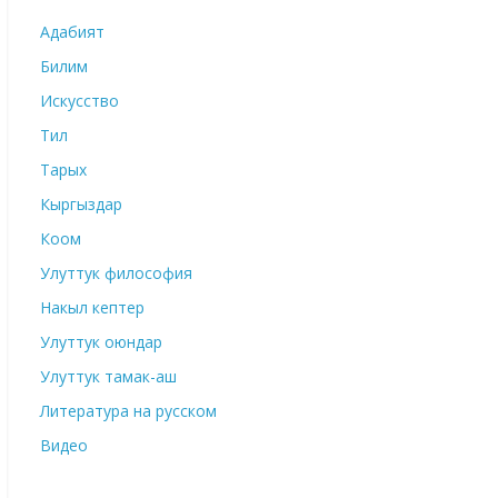
Адабият
Билим
Искусство
Тил
Тарых
Кыргыздар
Коом
Улуттук философия
Накыл кептер
Улуттук оюндар
Улуттук тамак-аш
Литература на русском
Видео