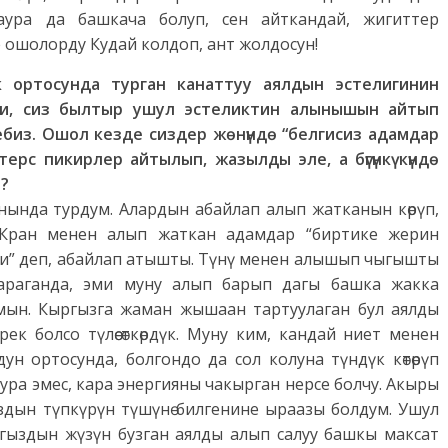
ура да башкача болуп, сен айткандай, жигиттер
ле ошолорду Кудай колдоп, ант жолдосун!
 ортосунда турган канаттуу аялдын эстелигинин
и, сиз былтыр ушул эстеликтин алынышын айтып
биз. Ошол кезде сиздер жөнүндө “белгисиз адамдар
рс пикирлер айтылып, жазылды эле, а бүгүнкү күндө
?
нында турдум. Алардын абайлап алып жатканын көрүп,
. Кран менен алып жаткан адамдар “биртике жерин
и” деп, абайлап атышты. Түнү менен алышып чыгышты
караганда, эми муну алып барып дагы башка жакка
ын. Кыргызга жаман жышаан тартуулаган бул аялды
ек болсо түлөө өткөрдүк. Муну ким, кандай ниет менен
ун ортосунда, болгондо да сол колуна түндүк көтөрүп
ура эмес, кара энергияны чакырган нерсе болчу. Акыры
здын түпкүрүн түшүнө билгенине ыраазы болдум. Ушул
ргыздын жүзүн бузган аялды алып салуу башкы максат