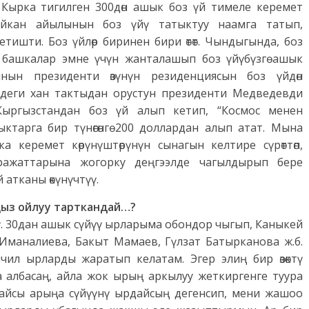
. Кырка тигилген 300дөн ашык боз үй тимеле керемет
Дыйкан айылынын боз үйү татыктуу наамга татып,
ишти. Боз үйлөр биринен бири өтөт. Чындыгында, боз
о, башкалар эмне үчүн жанталашып боз үйүбүзгө ашык
янын президенти өзүнүн резиденциясын боз үйдөн
ндеги хан тактыдан орустун президенти Медведевди
Кыргызстандан боз үй алып кетип, “Космос менен
ктарга бир түнөгөнгө 200 доллардан алып атат. Мына
керемет көрүнүштөрүнүн сынагын келтире сүрөттөп,
ражаттарына жогорку деңгээлде чагылдырып бере
 атканы өкүнүчтүү.
ыңыз ойлуу тарткандай…?
ү. 30дан ашык сүйүү ырларыма обондор чыгып, Каныкей
 Иманалиева, Бакыт Мамаев, Гүлзат Батырканова ж.б.
чил ырларды жаратып келатам. Эгер элиң бир өзөктү
та албасаң, айла жок ырың аркылуу жеткиргенге туура
, кайсы арыңа сүйүүнү ырдайсың дегенсип, мени жашоо