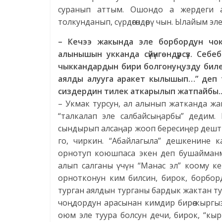
суранып аттым. Ошондо а жердеги а
толкунданып, сүрдөгөндөрү чын. Ылайым э
– Кечээ жакында эле борбордун чок
алынышын укканда сүйүнгөндүрсүз.
Себеб
чыккандардын бири болгонуңузду биле
аялды алууга аракет кылышып…” деп те
сиздердин тилек аткарылып жатпайбы..
– Укмак турсун, ал алынып жатканда жа
“талкалап эле салбайсыңарбы” дедим
сындырып алсаңар жооп бересиңер дешт
го, чиркин. “Абайлагыла” дешкенине 
орнотуп коюшпаса экен деп бушайманм
алып салганы үчүн “Манас эл” коому кер
орнотконун ким билсин, бирок, борборд
турган аялдын турганы бардык жактан ту
чоңдордун арасынан кимдир бирөө кыргы
оюм эле туура болсун дечи, бирок, “кы