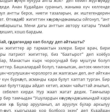
ыздын өзүнүн нукура анты жок?” деп кейип жүргөнүмдү
ык” деди. Анан Кудайдан суранып, жаныма күч келгенде
л антты берсе, ниети тазаларын, ак иштегендерин
. Өткөндө 40 жигиттин көкүрөгүндө намысы ойгонуп, “ант
нө барышты. Мени дагы анттын автору катары “Умай
 дешип, кошо бардым.
ай, сүрдөгөндөр көп болду деп айтышты?
ан жигиттер ар тармактын ээлери. Бири врач, бири
ары патриот жигиттер, биз “баатырот” деп коёбуз
 бар, Манастын кырк чоросундай бир муштум болуп
гиттер. Башкалардай болуп, таанылсак, антсек-минтсек
н чогулушкан чоролорго ак жалгасын деп, ант айткан
күн бүркөлүп, асманды кара булут каптап турган. Бир
амал булуттарды айдап кетип, асман чайыттай ачылып,
 себелеп кирди. Нур жаап жатат дедик. Тамчылар
 бир тамчыдан “Ушулардын көкүрөгүндө кымындай кара
зе көр. Булар арууланып, ал аруулук булар аркылуу
үп-өнүп, кыргыздар кор болбосо экен” деп Кудайдан