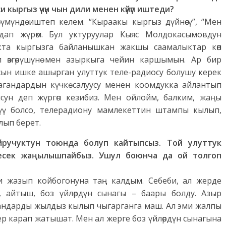
кыргыз үчүн чын дили менен күйүп иштеди?
лүмүндө иштеп келем. “Кыраакы кыргыз дүйнөсү”, “Мен
дап жүрөм. Бул уктуруулар Кыяс Молдокасымовдун
кта кыргызга байланышкан жакшы саамалыктар көп
 өзгөрүшүнө мен азыркыга чейин каршымын. Ар бир
ясын ишке ашырган улуттук теле-радиосу болушу керек
гандардын күчкө салуусу менен коомдукка айлантып
сун деп жүргөн кезибиз. Мен ойлойм, балким, жаңы
үү болсо, телерадиону мамлекеттин штампы кылып,
лып берет.
йручуктун тоюнда болуп кайтыпсыз.
Той улуттук
есек жаңылышпайбыз. Ушул боюнча да ой толгоп
и жазып койбогонуна таң калдым. Себеби, ал жерде
, айтыш, боз үйлөрдүн сынагы – баары болду. Азыр
андарды жылдыз кылып чыгарганга маш. Ал эми жалпы
ер карап жатышат. Мен ал жерге боз үйлөрдүн сынагына