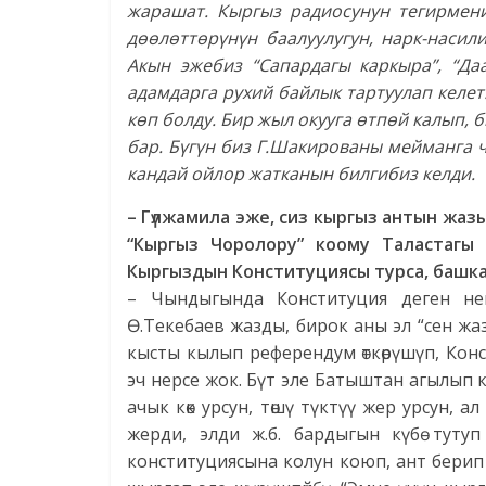
жарашат. Кыргыз радиосунун тегирмени
дөөлөттөрүнүн баалуулугун, нарк-наси
Акын эжебиз “Сапардагы каркыра”, “Д
адамдарга рухий байлык тартуулап келе
көп болду. Бир жыл окууга өтпөй калып, 
бар. Бүгүн биз Г.Шакированы мейманга ч
кандай ойлор жатканын билгибиз келди.
– Гүлжамила эже, сиз кыргыз антын жа
“Кыргыз Чоролору” коому Таластагы
Кыргыздын Конституциясы турса, башка 
– Чындыгында Конституция деген нем
Ө.Текебаев жазды, бирок аны эл “сен жаз
кысты кылып референдум өткөрүшүп, Ко
эч нерсе жок. Бүт эле Батыштан агылып к
ачык көк урсун, төшү түктүү жер урсун, ал
жерди, элди ж.б. бардыгын күбө туту
конституциясына колун коюп, ант берип