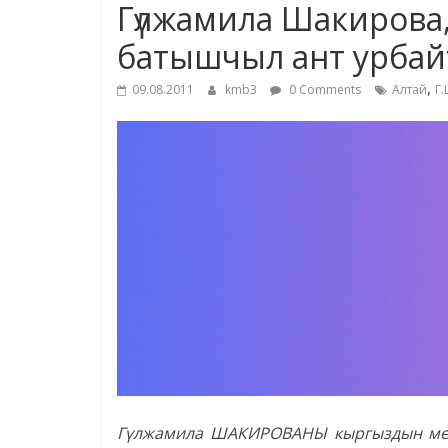
Гүлжамила Шакирова,
батышчыл ант урбайт
,
09.08.2011
kmb3
0 Comments
Алтай
Г
Гүлжамила ШАКИРОВАНЫ кыргыздын мекен