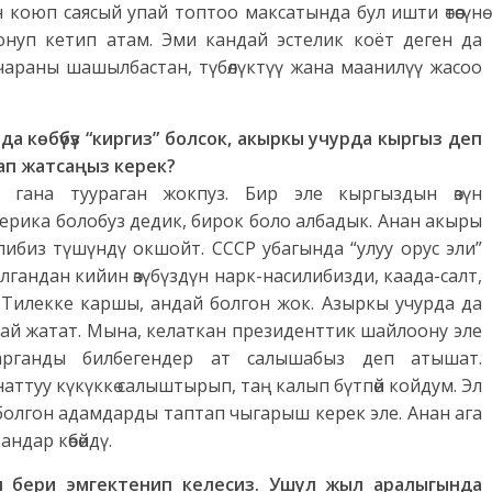
коюп саясый упай топтоо максатында бул ишти өтөөсүнө
нуп кетип атам. Эми кандай эстелик коёт деген да
чараны шашылбастан, түбөлүктүү жана маанилүү жасоо
да көбүбүз “киргиз” болсок, акыркы учурда кыргыз деп
ап жатсаңыз керек?
гана туураган жокпуз. Бир эле кыргыздын өзүн
ерика болобуз дедик, бирок боло албадык. Анан акыры
либиз түшүндү окшойт. СССР убагында “улуу орус эли”
лгандан кийин өзүбүздүн нарк-насилибизди, каада-салт,
 Тилекке каршы, андай болгон жок. Азыркы учурда да
 албай жатат. Мына, келаткан президенттик шайлоону эле
арганды билбегендер ат салышабыз деп атышат.
ттуу күкүккө салыштырып, таң калып бүтпөй койдум. Эл
 болгон адамдарды таптап чыгарыш керек эле. Анан ага
ндар көбөйдү.
н бери эмгектенип келесиз. Ушул жыл аралыгында