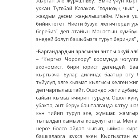
жыргап эле жүрүшпөйбү. “Эмне үчүн кырг
уккан Түгөлбай Казаков “өтөсүнө өзүң ч
жаздым десем жаңылышпайм. Мына ушу
бийиктетет. Ниети бузук, жегичтерди урат
беребиз” деп атайын Манастын күмбөзү
энедей болуп башыбызга туруп бериңиз”
-Баргандардын арасынан антты окуй алб
– “Кыргыз Чоролору” коомунда чогулг
экономист, бири юрист дегендей. Ба
кыргызча. Булар дилинде баатыр оту
түйүлүп, элге кызмат кылгысы келген жи
деп чарпылышпайт. Ошондо жети дубанда
сайын кымыз ичирип турдум. Ошол күнү 
убакта, ант берүү башталганда катуу ш
күн тийип туруп эле, жумшак жамгыр
тыпылдап кымызга кошулуп атты. Мен ар
нерсе болсо айдап чыгып, ыйман кирги
башкаларга жукса экен. Кыргызстан өс