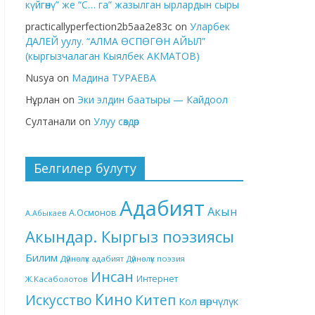
күйгөнү” же “С… га” жазылган ырлардын сыры
practicallyperfection2b5aa2e83c
on
Уларбек
ДАЛЕЙ уулу. “АЛМА ӨСПӨГӨН АЙЫЛ”
(кыргызчалаган Кыялбек АКМАТОВ)
Nusya
on
Мадина ТУРАЕВА
Нұрлан
on
Эки элдин баатыры — Кайдоол
Султанали
on
Улуу сөздөр
Белгилер булуту
Адабият
Акын
А.Осмонов
А.Абыкаев
Акындар. Кыргыз поэзиясы
Билим
Дүйнөлүк адабият
Дүйнөлүк поэзия
Инсан
Интернет
Ж.Касаболотов
Кино
Китеп
Искусство
Кол өнөрчүлүк