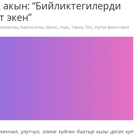
 акын: “Бийликтегилерди
 экен”
,
,
,
,
,
,
.Шакирова
Кыргыз анты
Манас
Нарк
Тарых
Тил
Улуттук философия
чил, улутчул, элине күйгөн баатыр кызы десек куп