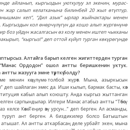
нде айланып, кыргыздын уюткулуу эл экенин, мурас-
лин жар салып келатканына билинбей 20 жыл өтүптүр.
аанышман кеп”, “Дил азык” ырлар жыйнактары менен
т. Кыргыздын кол өнөрчүлүгүн да кошо алып жүргөнүнө
бир боз үйдүн жасалгасын өз колу менен иштеп чыкканы
акырып, “кыргыз!” деп оттой күйүп турган көкүрөгүндө
зыптырсыз. Алтайга барып келген жигиттерден турган
 “Манас Ордодон” ошол антты беришкенин уктук.
антты жазууга эмне түрткү болду?
е менин көңүлүмө толбой жүрөт. Мына, азыркысын
” деп шайлаган эмес да. Иши кылып, бармак басты, көз
нституция кабыл алып коюшту. Анда кыргыз жыттанган
елген сарпындылар. Илгери Манас атабыз антты “Төбөсү
 аз келсе Көкө Теңир өзү урсун…” деп берген. Ал асманды,
п туруп ант берген. А биздикилер болсо Батыштын
 атышат. Ал антты аткарбасаң деле урбайт экен, мына