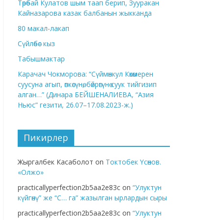
Төрөбай Кулатов шым таап берип, Зууракан
Кайназарова казак балбанын жыкканда
80 макал-лакап
Сүйлөбөс кыз
Табышмактар
Карачач Чокморова: “Сүймөнкул Көкөмерен
суусуна агып, өпкөсүнө, бөйрөгүнө суук тийгизип
алган…” (Динара БЕЙШЕНАЛИЕВА, “Азия
Ньюс” гезити, 26.07–17.08.2023-ж.)
Пикирлер
Жыргалбек Касаболот
on
Токтобек Үсөнов.
«Олжо»
practicallyperfection2b5aa2e83c
on
“Улуктун
күйгөнү” же “С… га” жазылган ырлардын сыры
practicallyperfection2b5aa2e83c
on
“Улуктун