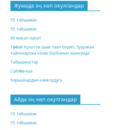
Жумада эң көп окулгандар
55 табышмак
55 табышмак
80 макал-лакап
Төрөбай Кулатов шым таап берип, Зууракан
Кайназарова казак балбанын жыкканда
Табышмактар
Сүйлөбөс кыз
Карышкырдын камкордугу
Айда эң көп окулгандар
55 табышмак
55 табышмак