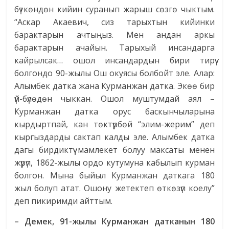
бүткөндөн кийин суранып жарыш сөзгө чыктым.
“Аскар Акаевич, сиз тарыхтын кийинки
барактарын ачтыңыз. Мен андан аркы
барактарын ачайын. Тарыхый инсандарга
кайрылсак… ошол инсандардын бири тирүү
болгондо 90-жылы Ош окуясы болбойт эле. Алар:
Алымбек датка жана Курманжан датка. Экөө бир
үй-бүлөдөн чыккан. Ошол муштумдай аял –
Курманжан датка орус баскынчыларына
кырдыртпай, кан төктүрбөй “элим-жерим” деп
кыргыздарды сактап калды эле. Алымбек датка
дагы бирдиктүү мамлекет болуу максаты менен
жүрүп, 1862-жылы ордо кутумуна кабылып курман
болгон. Мына быйыл Курманжан даткага 180
жыл болуп атат. Ошону жетектеп өткөзүп коелу”
деп пикиримди айттым.
– Демек, 91-жылы Курманжан датканын 180