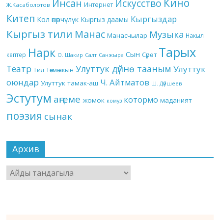
Кино
Инсан
Искусство
Интернет
Ж.Касаболотов
Китеп
Кыргыздар
Кол өнөрчүлүк
Кыргыз даамы
Кыргыз тили
Манас
Музыка
Манасчылар
Накыл
Тарых
Нарк
Сын
кептер
Сүрөт
О. Шакир
Салт
Санжыра
Театр
Улуттук дүйнө тааным
Улуттук
Төкмө акын
Тил
оюндар
Ч. Айтматов
Улуттук тамак-аш
Ш. Дүйшеев
Эстутум
аңгеме
котормо
жомок
маданият
комуз
поэзия
сынак
Архив
Архив