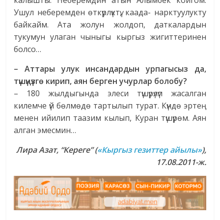
калышты. Неберемдин атын Алымбек койгом.
Ушул неберемден өткүрлүктү, каада- нарктуулукту
байкайм. Ата жолун жолдоп, даткалардын
тукумун улаган чыныгы кыргыз жигиттеринен
болсо…
– Аттары улук инсандардын урпагысыз да,
түшүңүзгө кирип, аян берген учурлар болобу?
– 180 жылдыгында элеси түшүрүлүп жасалган
килемче үй бөлмөдө тартылып турат. Күндө эртең
менен ийилип таазим кылып, Куран түшүрөм. Аян
алган эмесмин…
Лира А
зат, “Кереге”
(
«Кыргыз гезиттер айылы»
),
17.08.2011-ж.