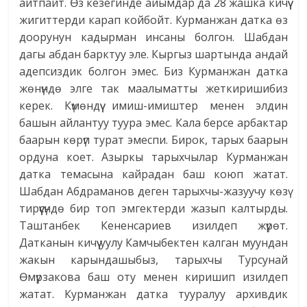
айтпайт. Өз кезегинде айымдар да 28 жашка кичүү
жигиттерди карап койбойт. Курманжан датка өз
доорунун кадырман инсаны болгон. Шабдан
дагы абдан барктуу эле. Кыргыз шартында андай
адепсиздик болгон эмес. Биз Курманжан датка
жөнүндө элге так маалыматты жеткиришибиз
керек. Күмөндүү имиш-имиштер менен элдин
башын айлантуу туура эмес. Кала берсе арбактар
баарын көрүп турат эмеспи. Бирок, тарых баарын
ордуна коет. Азыркы тарыхчылар Курманжан
датка темасына кайрадан баш коюп жатат.
Шабдан Абдраманов деген тарыхчы-жазуучу көзү
тирүүсүндө бир топ эмгектерди жазып калтырды.
Таштанбек Кененсариев изилдеп жүрөт.
Датканын кичүү уулу Камчыбектен калган муундан
жакын карындашыбыз, тарыхчы Турсунай
Өмүрзакова баш оту менен киришип изилдеп
жатат. Курманжан датка тууралуу архивдик