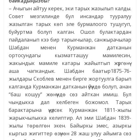
байкадыңызбы?
– Ачыгын айтуу керек, эки тарых жазылып калды.
Совет мезгилинде бул инсандар тууралуу
жазылган тарых көп эле бурмалоого тушугуп,
буйуртма болуп калган. Ошол булактардан
пайдаланып кээ бир тарыхчылар, санжырачылар
Шабдан менен Курманжан датканын
ортосундагы кызматташуу мамилесин,
жакындык мамиле катары жайылтып жүргөнү-
аша чапкандык. Шабдан баатыр1875-76-
жылдары Скоблев менен бирге жортуулга барып
калганда Курманжан датканын үйүндө болуп, анан
“баш кошуу” жөнүндө сөз айткан имиш. Бул
чындыкка дал келбеген божомол. Тарых
барактарына үңүлсөк Курманжан 1811-жылы
жарыкчылыкка келиптир. Ал эми Шабдан 1839-
жылы төрөлгөн экен. Байыркы эмес, азыркы
кыргыз жигиттер өзүнөн 28 жаш улуу айымга сөз