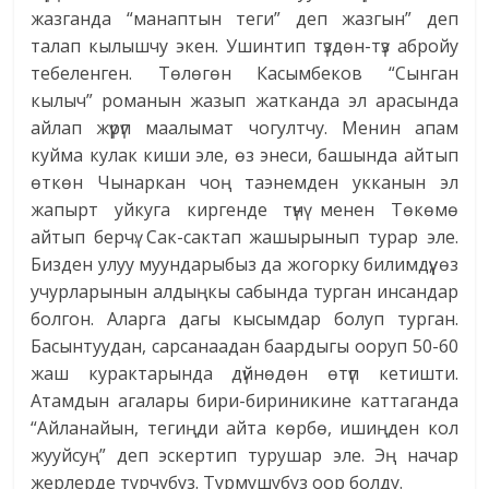
жазганда “манаптын теги” деп жазгын” деп
талап кылышчу экен. Ушинтип түздөн-түз абройу
тебеленген. Төлөгөн Касымбеков “Сынган
кылыч” романын жазып жатканда эл арасында
айлап жүрүп маалымат чогултчу. Менин апам
куйма кулак киши эле, өз энеси, башында айтып
өткөн Чынаркан чоң таэнемден укканын эл
жапырт уйкуга киргенде түнү менен Төкөмө
айтып берчү. Сак-сактап жашырынып турар эле.
Бизден улуу муундарыбыз да жогорку билимдүү, өз
учурларынын алдыңкы сабында турган инсандар
болгон. Аларга дагы кысымдар болуп турган.
Басынтуудан, сарсанаадан баардыгы ооруп 50-60
жаш курактарында дүйнөдөн өтүп кетишти.
Атамдын агалары бири-бириникине каттаганда
“Айланайын, тегиңди айта көрбө, ишиңден кол
жууйсуң” деп эскертип турушар эле. Эң начар
жерлерде турчубуз. Турмушубуз оор болду.