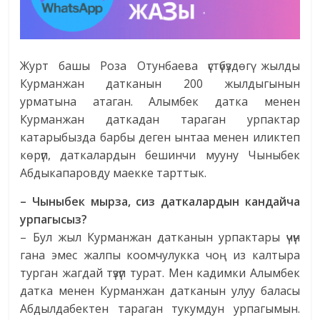
Журт башы Роза Отунбаева үстүбүздөгү жылды
Курманжан датканын 200 жылдыгынын
урматына атаган. Алымбек датка менен
Курманжан даткадан тараган урпактар
катарыбызда барбы деген ынтаа менен иликтеп
көрүп, даткалардын бешинчи мууну Чыныбек
Абдыкапаровду маекке тарттык.
–
Чыныбек мырза, сиз даткалардын кандайча
урпагысыз?
– Бул жыл Курманжан датканын урпактары үчүн
гана эмес жалпы коомчулукка чоң из калтыра
турган жагдай түзүп турат. Мен кадимки Алымбек
датка менен Курманжан датканын улуу баласы
Абдылдабектен тараган тукумдун урпагымын.