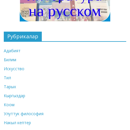
Рубрикалар
Адабият
Билим
Искусство
Тил
Тарых
Кыргыздар
Коом
Улуттук философия
Накыл кептер