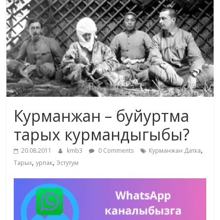
маданияты
жана
адабияты
Курманжан – буйуртма
тарых курмандыгыбы?
,
20.08.2011
kmb3
0 Comments
Курманжан Датка
,
,
Тарых
урпак
Эстутум