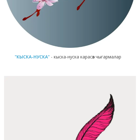
"КЫСКА-НУСКА"
- кыска-нуска карасөз чыгармалар