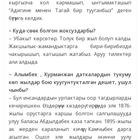
кыргызча кол кармашып, ынтымакташып
“Адигине менен Тагай бир тууганбыз” деген
бүтүмгө келдик.
– Куда-сөөк болгон жоксуздарбы?
– Убакыт көрсөтөр. Толук бир жыл болуп калды.
Жакшылык-жамандыктарга бири-бирибизди
чакырышып, катышып жатабыз. Аруу тилектер
али алдыда.
– Алымбек , Курманжан даткалардын тукуму
көп жылдар бою куугунтукталган дешет, ушул
чынбы?
– Бул инсандардын урпактары оор тагдырларды
кечиришкен. Өздөрүнүн көздөрү тирүүсүндө эле 1876-
жылы орустарга каршы болгон салгылашууда
улуу баласы Абдылдабек каза тапкан. 1895-жылы
ак жерден караланып кичүүсү Камчыбек дарга
асылган. Ошол эле жылдары экинчи уулу