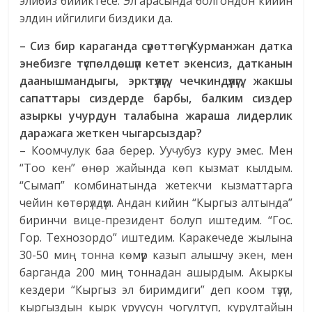
элибиз бийиктесе. Эл арасында болгондон кийин
элдин ийгилиги биздики да.
– Сиз бир караганда сүрөттөгү Курманжан датка
энебизге түспөлдөшүп кетет экенсиз, датканын
даанышмандыгы, эрктүүлүгү, чечкиндүүлүгү, жакшы
сапаттары сиздерде барбы, балким сиздер
азыркы учурдун талабына жараша лидерлик
даражага жеткен чыгарсыздар?
– Коомчулук баа берер. Уучубуз куру эмес. Мен
“Тоо кен” өнөр жайында көп кызмат кылдым.
“Сымап” комбинатында жетекчи кызматтарга
чейин көтөрүлдүм. Андан кийин “Кыргыз алтында”
биринчи вице-президент болуп иштедим. “Гос.
Гор. Технозордо” иштедим. Каракечеде жылына
30-50 миң тонна көмүр казып алышчу экен, мен
барганда 200 миң тоннадан ашырдым. Акыркы
кездери “Кыргыз эл биримдиги” деп коом түзүп,
кыргыздын кырк уруусун чогултуп, курултайын