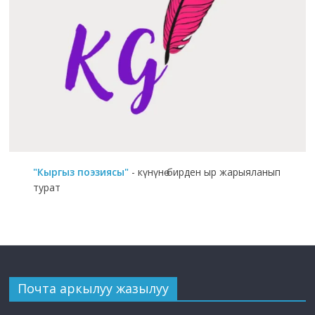
"Кыргыз поэзиясы"
- күнүнө бирден ыр жарыяланып
турат
Почта аркылуу жазылуу