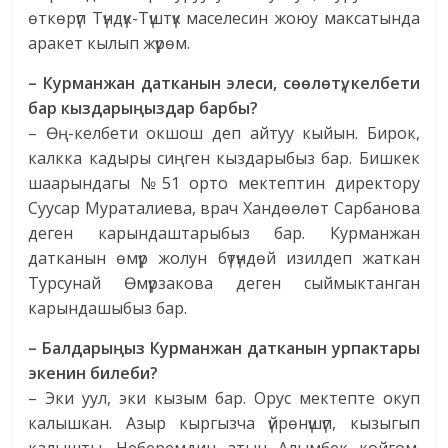
өткөрүп Түндүк-Түштүк маселесин жоюу максатында
аракет кылып жүрөм.
– Курманжан датканын элеси, сөөлөтү, келбети
бар кыздарыңыздар барбы?
– Өң-келбети окшош деп айтуу кыйын. Бирок,
калкка кадыры сиңген кыздарыбыз бар. Бишкек
шаарындагы №51 орто мектептин директору
Суусар Мураталиева, врач Хандөөлөт Сарбанова
деген карындаштарыбыз бар. Курманжан
датканын өмүр жолун бүтүндөй изилдеп жаткан
Турсунай Өмүрзакова деген сыймыктанган
карындашыбыз бар.
– Балдарыңыз Курманжан датканын урпактары
экенин билеби?
– Эки уул, эки кызым бар. Орус мектепте окуп
калышкан. Азыр кыргызча үйрөнүшүп, кызыгып