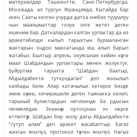
материалдар Ташкентте, Санк-Петербургда,
Москвада, ал турсун Францияда, Кытайда бар
экен. Сааты келген учурда датка энебиз тууралуу
чын маалыматтар толук элге жетет деген
ишеним бар. Даткалардан калган урпактар да өз
аракетибизди кылып тарыхтын бурмаланган
жактарын оңдоо максатында иш алып барып
жатабыз. Былтыр апрель окуясынан кийин күзгө
маал Шабдандын урпактары менен жолуктук.
Буйуртма тарыхта “Шабдан баатыр,
Абдылдабекти туткундаган” деп жазылып
калбады беле. Алар катачылык кетирсе бизде
эмне күнөө, кечиришели деген тыянакка келип,
тарыхый булактардын негизинде ба рдыгын
чечмеледик. Экөөнүн ортосунан эч нерсе
өтпөптүр. Шабдан бир жолу дагы Абдылдабекти
“тутуп алам” деп аракет жасабаптыр. Кагаз
жазган жокпуз, протокол түзгөн жокпуз. Нагыз