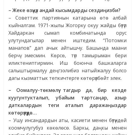
– Жеке өзүңүз андай кысымдарды сездиңизби?
– Советтик партиянын катарына өтө албай
кыйналгам. 1971-жылы Жогорку окуу жайды бүтүп
Хайдаркан сымап комбинатында орус
улутундагылар менен иштедим. “Потомки
манапов” дап ачык айтышчу. Башында маани
берчү эмесмин. Көрсө, түп тамырыман бери
иликтениптирмин. Иш боюнча башкаларга
салыштырмалуу деңгээлибиз натыйжалуу болсо
дагы кызматтык тепкичтерге көтөрүлбөйт элек.
– Оомалуу-төкмөлүү тагдыр да, бир кезде
куугунтукталып, убайым тартсаңар, азыр
даткалардын теги аталып даражаңыздар
көтөрүлүүдө…
– Ушу инсандардын аты, касиети менен бүтүндөй
коомчулугубуз көкөлөсө. Баркы, даңкы менен