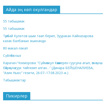
Айда эң көп окулгандар
55 табышмак
55 табышмак
Төрөбай Кулатов шым таап берип, Зууракан Кайназарова
казак балбанын жыкканда
80 макал-лакап
Сүйлөбөс кыз
Карачач Чокморова: “Сүймөнкул Көкөмерен суусуна агып, өпкөсүнө,
бөйрөгүнө суук тийгизип алган…” (Динара БЕЙШЕНАЛИЕВА,
“Азия Ньюс” гезити, 26.07–17.08.2023-ж.)
Табышмактар
Пикирлер