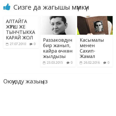
Сизге да жагышы мүмкүн
АЛТАЙГА
ЖҮРҮШ ЖЕ
ТЫНЧТЫККА
КАРАЙ ЖОЛ
Раззаковдун
Касымалы
27.07.2010
0
бир жанып,
менен
кайра өчкөн
Сахип-
жылдызы
Жамал
23.03.2015
0
26.02.2016
0
Оюңузду жазыңыз