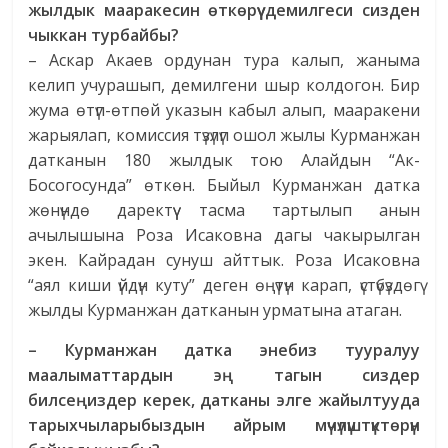
жылдык мааракесин өткөрүү демилгеси сизден
чыккан турбайбы?
– Аскар Акаев ордунан тура калып, жаныма
келип учурашып, демилгени шыр колдогон. Бир
жума өтүп-өтпөй указын кабыл алып, мааракени
жарыялап, комиссия түзүлүп ошол жылы Курманжан
датканын 180 жылдык тою Алайдын “Ак-
Босогосунда” өткөн. Быйыл Курманжан датка
жөнүндө даректүү тасма тартылып анын
ачылышына Роза Исаковна дагы чакырылган
экен. Кайрадан сунуш айттык. Роза Исаковна
“аял киши үйдүн куту” деген өңүтүн карап, үстүбүздөгү
жылды Курманжан датканын урматына атаган.
– Курманжан датка энебиз тууралуу
маалыматтардын эң тагын сиздер
билсеңиздер керек, датканы элге жайылтууда
тарыхчыларыбыздын айрым мүчүлүштүктөрүн