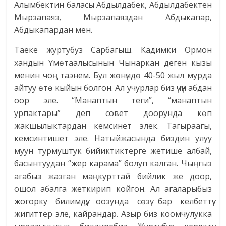
Алымбектин баласы Абдылдабек, Абдылдабектен
Мырзапаяз, Мырзапаяздан Абдыкапар,
Абдыкапардан мен.
Таеке журтубуз Сарбагыш. Кадимки Ормон
хандын Үмөтаалысынын Чынаркан деген кызы
менин чоң таэнем. Бул жөнүндө 40-50 жыл мурда
айтуу өтө кыйын болгон. Ал учурлар биз үчүн абдан
оор эле. “Манаптын теги”, “манаптын
урпактары” деп совет доорунда көп
жакшылыктардан кемсинет элек. Тагыраагы,
кемсинтишет эле. Натыйжасында биздин улуу
муун турмуштук бийиктиктерге жетише албай,
басынтуудан “жер карама” болуп калган. Чыңгыз
агабыз жазган маңкурттай бийлик же доор,
ошол абалга жеткирип койгон. Ал агаларыбыз
жогорку билимдүү, оозунда сөзү бар келбеттүү
жигиттер эле, кайрандар. Азыр биз коомчулукка