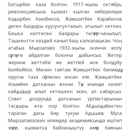
Батырбек каза болгон. 1917-жылы октябрь
революциясына кызмат кылган неберелери
Кадырбек Азизбеков, Жамшитбек Карабеков
деген балдары куугунтукталып, атылып кеткен.
Башка көптөгөн балдары төгүлүп-чачылып,
Ташкентти көздөй качып баш калкалашкан. Чоң
атабыз Мырзапаяз 1932-жылы экинчи жолу
сүргүнгө айдалган боюнча дайынсыз. Жетер
жерине жеттиби же жетпей жок болдубу
билбейбиз. Менин таятам Жамшитбек билимдүү,
орусча таза сүйлөгөн инсан эле. Жамшитбек
Алымбек датканын жээни. Түн ичинде келип
кайдадыр алып кетишкен экен, ал кабарсыз.
Совет доорунда датканын урпактарынын
тагдыры өтө оор болгон. Абдылдабектен
тараган дагы бир тукум Адышев Муса
Мырзапаязович илимдер академиясында иштеп
жүрүп, кызматка байланыштуу өмүр баянын