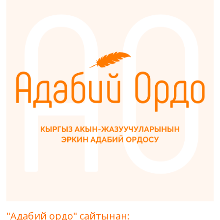
"Адабий ордо" сайтынан: