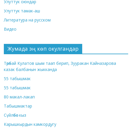
Улуттук оюндар
Улуттук тамак-аш
Литература на русском
Видео
Жумада эң көп окулгандар
Төрөбай Кулатов шым таап берип, Зууракан Кайназарова
казак балбанын жыкканда
55 табышмак
55 табышмак
80 макал-лакап
Табышмактар
Сүйлөбөс кыз
Карышкырдын камкордугу