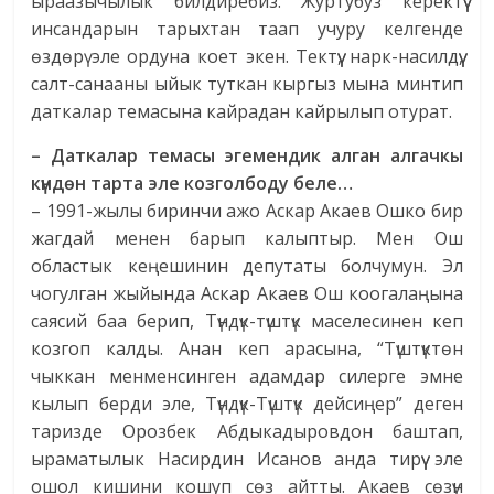
ыраазычылык билдиребиз. Журтубуз керектүү
инсандарын тарыхтан таап учуру келгенде
өздөрү эле ордуна коет экен. Тектүү, нарк-насилдүү,
салт-санааны ыйык туткан кыргыз мына минтип
даткалар темасына кайрадан кайрылып отурат.
– Даткалар темасы эгемендик алган алгачкы
күндөн тарта эле козголбоду беле…
– 1991-жылы биринчи ажо Аскар Акаев Ошко бир
жагдай менен барып калыптыр. Мен Ош
областык кеңешинин депутаты болчумун. Эл
чогулган жыйында Аскар Акаев Ош коогалаңына
саясий баа берип, Түндүк-түштүк маселесинен кеп
козгоп калды. Анан кеп арасына, “Түштүктөн
чыккан менменсинген адамдар силерге эмне
кылып берди эле, Түндүк-Түштүк дейсиңер” деген
таризде Орозбек Абдыкадыровдон баштап,
ыраматылык Насирдин Исанов анда тирүү эле
ошол кишини кошуп сөз айтты. Акаев сөзүн