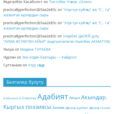
Жыргалбек Касаболот
on
Токтобек Үсөнов. «Олжо»
practicallyperfection2b5aa2e83c
on
“Улуктун күйгөнү” же “С… га”
жазылган ырлардын сыры
practicallyperfection2b5aa2e83c
on
“Улуктун күйгөнү” же “С… га”
жазылган ырлардын сыры
practicallyperfection2b5aa2e83c
on
Уларбек ДАЛЕЙ уулу.
“АЛМА ӨСПӨГӨН АЙЫЛ” (кыргызчалаган Кыялбек АКМАТОВ)
Nusya
on
Мадина ТУРАЕВА
Нұрлан
on
Эки элдин баатыры — Кайдоол
Султанали
on
Улуу сөздөр
Белгилер булуту
Адабият
Акындар.
Акын
А.Осмонов
А.Абыкаев
Кыргыз поэзиясы
Билим
Дүйнөлүк адабият
Дүйнөлүк поэзия