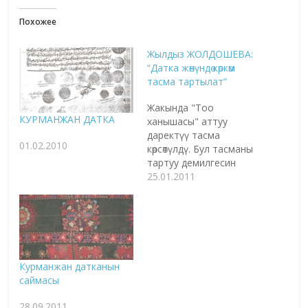
Похожее
Жылдыз ЖОЛДОШЕВА:
“Датка жөнүндө көркөм
тасма тартылат”
Жакында "Тоо
КУРМАНЖАН ДАТКА
ханышасы" аттуу
даректүү тасма
01.02.2010
көрсөтүлдү. Бул тасманы
тартуу демилгесин
көтөргөн "Курманжан
25.01.2011
датка" коомдук
фондунун төрайымы, ЖК
депутаты Жылдыз
ЖОЛДОШЕВА менен
кинонун тегерегинде сөз
кылдык. - Курманжан
Курманжан датканын
датка тууралуу
саймасы
даректүү тасма тартуу
идеясы эмнеден улам
28.09.2011