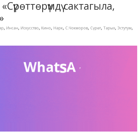
«Сүрөттөрүмдү сактагыла,
»
,
,
,
,
,
,
,
,
,
ар
Инсан
Искусство
Кино
Нарк
С.Чокморов
Сүрөт
Тарых
Эстутум