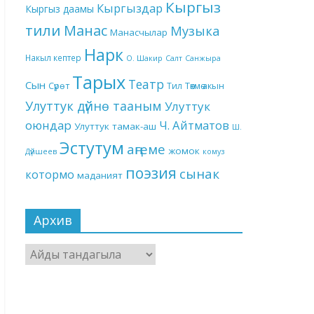
Кыргыз
Кыргыздар
Кыргыз даамы
тили
Манас
Музыка
Манасчылар
Нарк
Накыл кептер
О. Шакир
Салт
Санжыра
Тарых
Театр
Сын
Төкмө акын
Сүрөт
Тил
Улуттук дүйнө тааным
Улуттук
оюндар
Ч. Айтматов
Улуттук тамак-аш
Ш.
Эстутум
аңгеме
жомок
Дүйшеев
комуз
поэзия
сынак
котормо
маданият
Архив
Архив