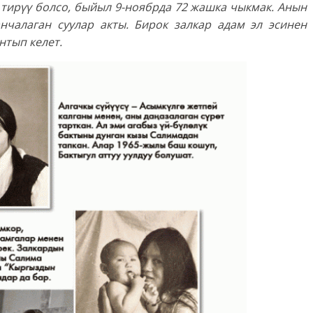
 тирүү болсо, быйыл 9-ноябрда 72 жашка чыкмак. Анын
анчалаган суулар акты. Бирок залкар адам эл эсинен
нтып келет.