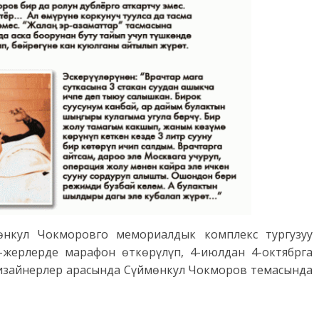
мөнкул Чокморовго мемориалдык комплекс тургузуу
-жерлерде марафон өткөрүлүп, 4-июлдан 4-октябрга
 дизайнерлер арасында Сүймөнкул Чокморов темасында