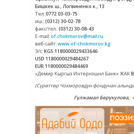
Бишкек ш., Логвиненко к., 13
Тел:
0772 03-03-75
иш.:
(0312) 30-02-78
факс/тел.:
(0312) 30-08-43
E-mail:
of.chokmorov@mail.ru
веб-сайт:
www.of-chokmorov.kg
Э/с:
KGS 1180000029433646
USD 1180000029484267
EUR 1180000029484469
«Демир Кыргыз Интернэшнл Банк» ЖАК
B
(Сүрөттөр Чокморовдун фондунан алынд
Гүлжамал Бөрүкулова,