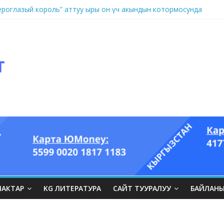
оглазый король” аттуу ыры он үч акындын котормосунда
ЛАКТАР
KG ЛИТЕРАТУРА
САЙТ ТУУРАЛУУ
БАЙЛАН