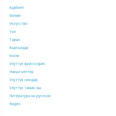
Адабият
Билим
Искусство
Тил
Тарых
Кыргыздар
Коом
Улуттук философия
Накыл кептер
Улуттук оюндар
Улуттук тамак-аш
Литература на русском
Видео