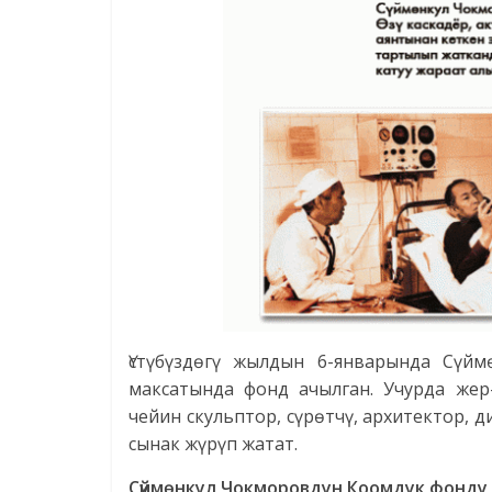
Үстүбүздөгү жылдын 6-январында Сүй
максатында фонд ачылган. Учурда жер
чейин скульптор, сүрөтчү, архитектор,
сынак жүрүп жатат.
Сүймөнкул Чокморовдун Коомдук фонду