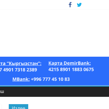
ЫШ
Издөө