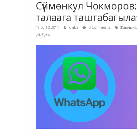
Сүймөнкул Чокморов: 
талаага таштабагыла
05.10.2011
kmb3
0 Comments
Жаңылыкт
үй-бүлө