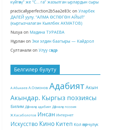
күйгөнү” же “С… га” жазылган ырлардын сыры
practicallyperfection2b5aa2e83c
on
Уларбек
ДАЛЕЙ уулу. “АЛМА ӨСПӨГӨН АЙЫЛ”
(кыргызчалаган Кыялбек АКМАТОВ)
Nusya
on
Мадина ТУРАЕВА
Нұрлан
on
Эки элдин баатыры — Кайдоол
Султанали
on
Улуу сөздөр
Белгилер булуту
Адабият
Акын
А.Осмонов
А.Абыкаев
Акындар. Кыргыз поэзиясы
Билим
Дүйнөлүк адабият
Дүйнөлүк поэзия
Инсан
Интернет
Ж.Касаболотов
Кино
Китеп
Искусство
Кол өнөрчүлүк