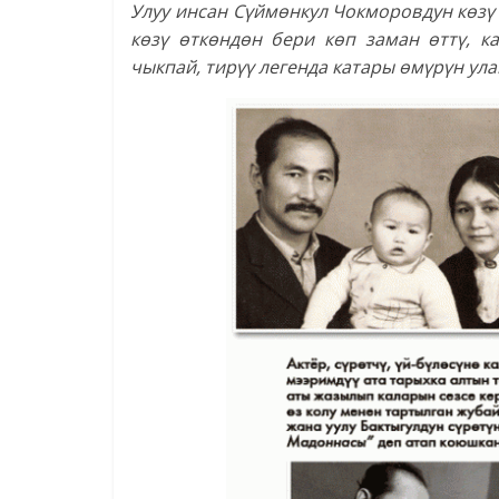
Улуу инсан Сүймөнкул Чокморовдун көзү
көзү өткөндөн бери көп заман өттү, к
чыкпай, тирүү легенда катары өмүрүн ула