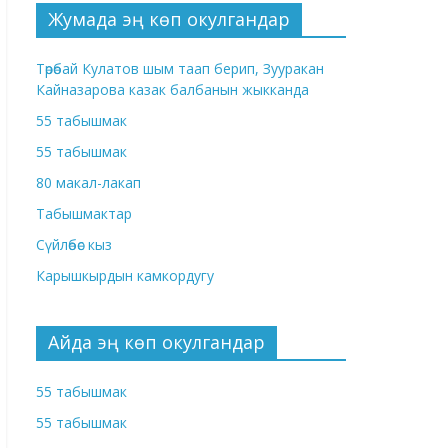
Жумада эң көп окулгандар
Төрөбай Кулатов шым таап берип, Зууракан
Кайназарова казак балбанын жыкканда
55 табышмак
55 табышмак
80 макал-лакап
Табышмактар
Сүйлөбөс кыз
Карышкырдын камкордугу
Айда эң көп окулгандар
55 табышмак
55 табышмак