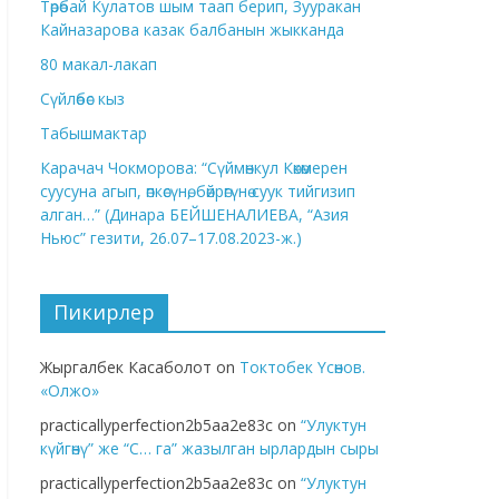
Төрөбай Кулатов шым таап берип, Зууракан
Кайназарова казак балбанын жыкканда
80 макал-лакап
Сүйлөбөс кыз
Табышмактар
Карачач Чокморова: “Сүймөнкул Көкөмерен
суусуна агып, өпкөсүнө, бөйрөгүнө суук тийгизип
алган…” (Динара БЕЙШЕНАЛИЕВА, “Азия
Ньюс” гезити, 26.07–17.08.2023-ж.)
Пикирлер
Жыргалбек Касаболот
on
Токтобек Үсөнов.
«Олжо»
practicallyperfection2b5aa2e83c
on
“Улуктун
күйгөнү” же “С… га” жазылган ырлардын сыры
practicallyperfection2b5aa2e83c
on
“Улуктун