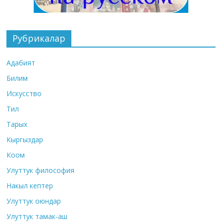
Рубрикалар
Адабият
Билим
Искусство
Тил
Тарых
Кыргыздар
Коом
Улуттук философия
Накыл кептер
Улуттук оюндар
Улуттук тамак-аш