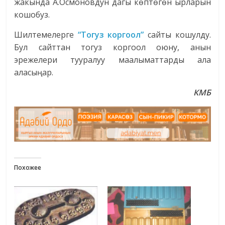
жакында А.Осмоновдун дагы көптөгөн ырларын
кошобуз.
Шилтемелерге
“Тогуз коргоол”
сайты кошулду.
Бул сайттан тогуз коргоол оюну, анын
эрежелери тууралуу маалыматтарды ала
аласыңар.
КМБ
Похожее