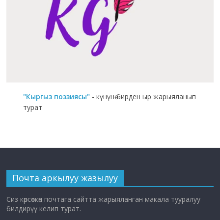
"Кыргыз поэзиясы"
- күнүнө бирден ыр жарыяланып
турат
Почта аркылуу жазылуу
Сиз көрсөткөн почтага сайтта жарыяланган макала тууралуу
билдирүү келип турат.