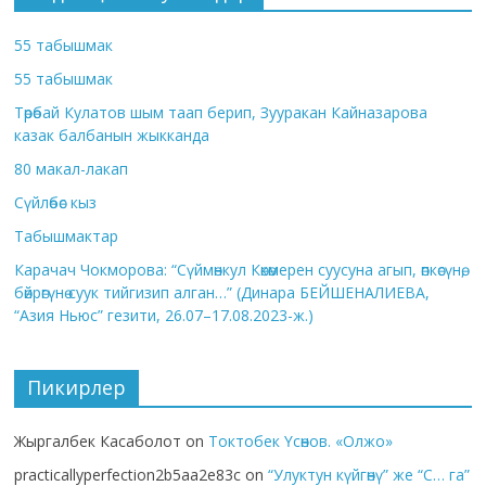
55 табышмак
55 табышмак
Төрөбай Кулатов шым таап берип, Зууракан Кайназарова
казак балбанын жыкканда
80 макал-лакап
Сүйлөбөс кыз
Табышмактар
Карачач Чокморова: “Сүймөнкул Көкөмерен суусуна агып, өпкөсүнө,
бөйрөгүнө суук тийгизип алган…” (Динара БЕЙШЕНАЛИЕВА,
“Азия Ньюс” гезити, 26.07–17.08.2023-ж.)
Пикирлер
Жыргалбек Касаболот
on
Токтобек Үсөнов. «Олжо»
practicallyperfection2b5aa2e83c
on
“Улуктун күйгөнү” же “С… га”