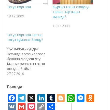
Тогуз коргоол
Кыргыз-казак оюнунун
талаш-тартышы
18.12.2009
эмнеде?
18.12.2009
Тогуз коргоол кантип
тогуз кумалак болду?
16-18-июль күндөрү
Чехияда тогуз коргоол
боюнча мелдеш өттү.
Кыргыз-казактын акыл
оюнуна быйыл
Кыргызстандын
27.07.2010
командасы келген жок.
Байгелүү орундар бүт
Бөлүшүңүз
казактардын энчисине
тийди. Тогуз коргоолду
F
T
X
Li
T
Bl
W
M
O
тогуз кумалак деп
ac
el
n
u
o
h
e
d
атаган казактар аны эл
V
G
P
C
S
аралык деңгээлде