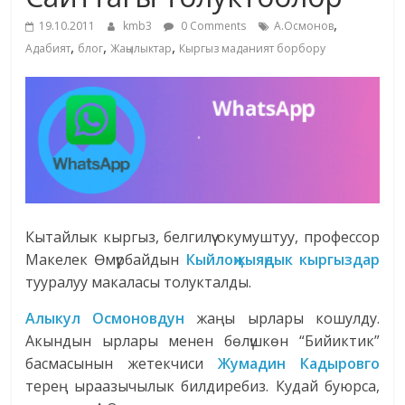
маданияты
,
19.10.2011
kmb3
0 Comments
А.Осмонов
жана
,
,
,
Адабият
блог
Жаңылыктар
Кыргыз маданият борбору
адабияты
Кытайлык кыргыз, белгилүү окумуштуу, профессор
Макелек Өмүрбайдын
Кыйлоңжыяңдык кыргыздар
тууралуу макаласы толукталды.
Алыкул Осмоновдун
жаңы ырлары кошулду.
Акындын ырлары менен бөлүшкөн “Бийиктик”
басмасынын жетекчиси
Жумадин Кадыровго
терең ыраазычылык билдиребиз. Кудай буюрса,