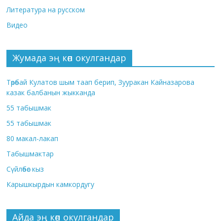
Литература на русском
Видео
Жумада эң көп окулгандар
Төрөбай Кулатов шым таап берип, Зууракан Кайназарова
казак балбанын жыкканда
55 табышмак
55 табышмак
80 макал-лакап
Табышмактар
Сүйлөбөс кыз
Карышкырдын камкордугу
Айда эң көп окулгандар