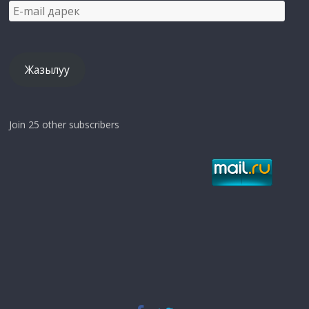
E-
mail
дарек
Жазылуу
Join 25 other subscribers