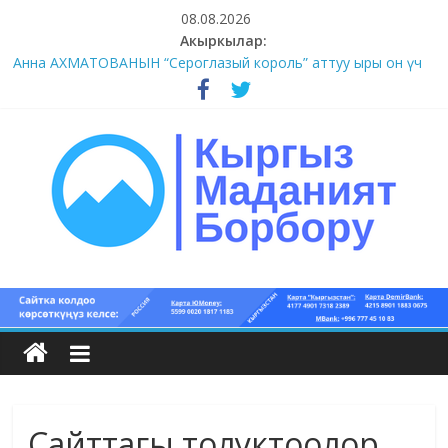
Skip
08.08.2026
to
Акыркылар:
#1-4 (55 сөз сынагы)
content
Анна АХМАТОВАНЫН “Сероглазый король” аттуу ыры он үч
акындын котормосунда
#11-12 (55 сөз сынагы)
#9-10 (55 сөз сынагы)
#5-8 (55 сөз сынагы)
Кыргыз
маданият
борбору
Сайттагы толуктоолор
Кыргыз