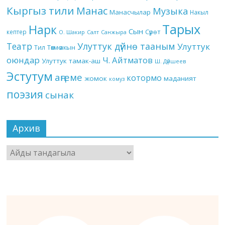
Кыргыз тили
Манас
Музыка
Манасчылар
Накыл
Тарых
Нарк
Сын
кептер
Сүрөт
О. Шакир
Салт
Санжыра
Театр
Улуттук дүйнө тааным
Улуттук
Төкмө акын
Тил
оюндар
Ч. Айтматов
Улуттук тамак-аш
Ш. Дүйшеев
Эстутум
аңгеме
котормо
жомок
маданият
комуз
поэзия
сынак
Архив
Архив