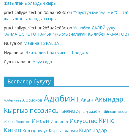
жазылган ырлардын сыры
practicallyperfection2b5aa2e83c
on
“Улуктун күйгөнү” же “С… га”
жазылган ырлардын сыры
practicallyperfection2b5aa2e83c
on
Уларбек ДАЛЕЙ уулу.
“АЛМА ӨСПӨГӨН АЙЫЛ” (кыргызчалаган Кыялбек АКМАТОВ)
Nusya
on
Мадина ТУРАЕВА
Нұрлан
on
Эки элдин баатыры — Кайдоол
Султанали
on
Улуу сөздөр
Белгилер булуту
Адабият
Акындар.
Акын
А.Осмонов
А.Абыкаев
Кыргыз поэзиясы
Билим
Дүйнөлүк адабият
Дүйнөлүк поэзия
Кино
Инсан
Искусство
Интернет
Ж.Касаболотов
Китеп
Кыргыздар
Кол өнөрчүлүк
Кыргыз даамы