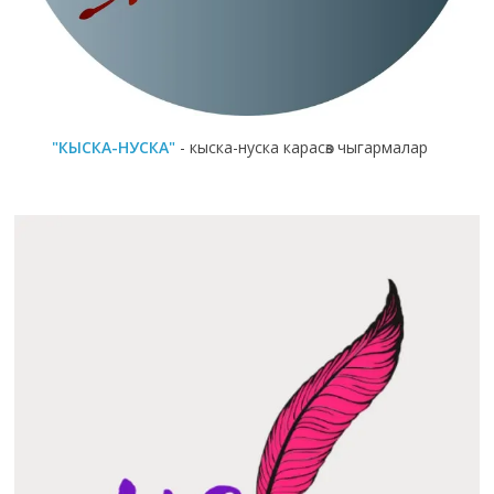
"КЫСКА-НУСКА"
- кыска-нуска карасөз чыгармалар