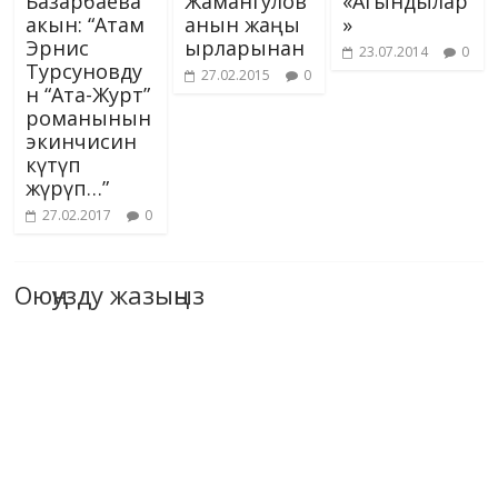
Базарбаева
Жамангулов
«Агындылар
акын: “Атам
анын жаңы
»
Эрнис
ырларынан
23.07.2014
0
Турсуновду
27.02.2015
0
н “Ата-Журт”
романынын
экинчисин
күтүп
жүрүп…”
27.02.2017
0
Оюңузду жазыңыз