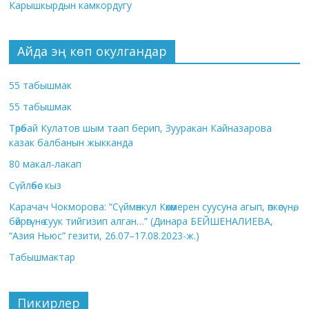
Карышкырдын камкордугу
Айда эң көп окулгандар
55 табышмак
55 табышмак
Төрөбай Кулатов шым таап берип, Зууракан Кайназарова
казак балбанын жыкканда
80 макал-лакап
Сүйлөбөс кыз
Карачач Чокморова: “Сүймөнкул Көкөмерен суусуна агып, өпкөсүнө,
бөйрөгүнө суук тийгизип алган…” (Динара БЕЙШЕНАЛИЕВА,
“Азия Ньюс” гезити, 26.07–17.08.2023-ж.)
Табышмактар
Пикирлер