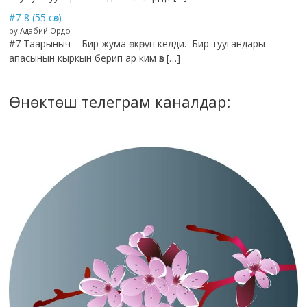
#7-8 (55 сөз)
by Адабий Ордо
#7 Таарыныч – Бир жума өткөрүп келди. Бир туугандары
апасынын кыркын берип ар ким өз […]
Өнөктөш телеграм каналдар: