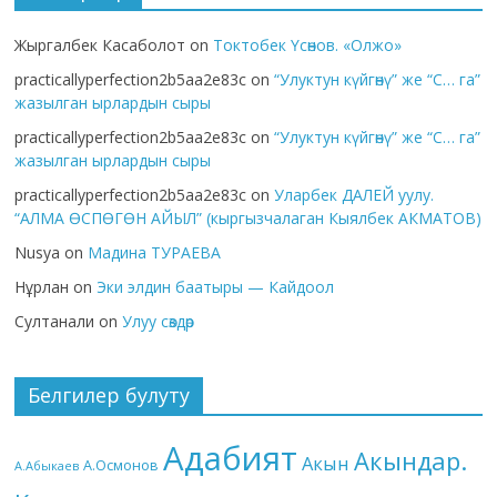
Жыргалбек Касаболот
on
Токтобек Үсөнов. «Олжо»
practicallyperfection2b5aa2e83c
on
“Улуктун күйгөнү” же “С… га”
жазылган ырлардын сыры
practicallyperfection2b5aa2e83c
on
“Улуктун күйгөнү” же “С… га”
жазылган ырлардын сыры
practicallyperfection2b5aa2e83c
on
Уларбек ДАЛЕЙ уулу.
“АЛМА ӨСПӨГӨН АЙЫЛ” (кыргызчалаган Кыялбек АКМАТОВ)
Nusya
on
Мадина ТУРАЕВА
Нұрлан
on
Эки элдин баатыры — Кайдоол
Султанали
on
Улуу сөздөр
Белгилер булуту
Адабият
Акындар.
Акын
А.Осмонов
А.Абыкаев