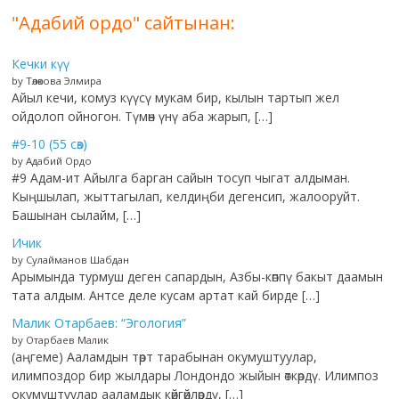
"Адабий ордо" сайтынан:
Кечки күү
by Төлөкова Элмира
Айыл кечи, комуз күүсү мукам бир, кылын тартып жел
ойдолоп ойногон. Түмөн үнү аба жарып, […]
#9-10 (55 сөз)
by Адабий Ордо
#9 Адам-ит Айылга барган сайын тосуп чыгат алдыман.
Кыңшылап, жыттагылап, келдиңби дегенсип, жалооруйт.
Башынан сылайм, […]
Ичик
by Сулайманов Шабдан
Арымында турмуш деген сапардын, Азбы-көппү бакыт даамын
тата алдым. Антсе деле кусам артат кай бирде […]
Малик Отарбаев: “Эгология”
by Отарбаев Малик
(аңгеме) Ааламдын төрт тарабынан окумуштуулар,
илимпоздор бир жылдары Лондондо жыйын өткөрдү. Илимпоз
окумуштуулар ааламдык көйгөйлөрдү, […]