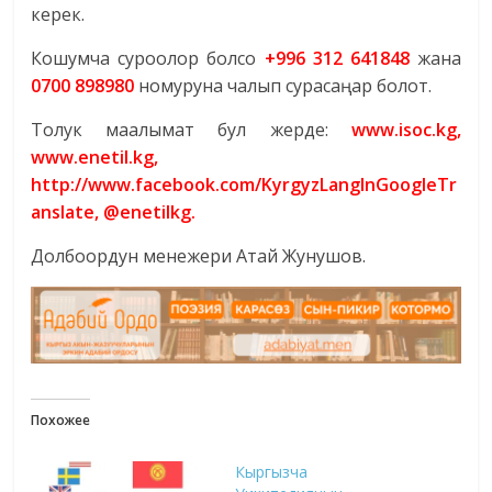
керек.
Кошумча суроолор болсо
+996 312 641848
жана
0700 898980
номуруна чалып сурасаңар болот.
Толук маалымат бул жерде:
www.isoc.kg,
www.enetil.kg,
http://www.facebook.com/KyrgyzLangInGoogleTr
anslate, @enetilkg.
Долбоордун менежери Атай Жунушов.
Похожее
Кыргызча