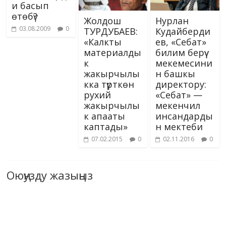
и басып
өтөбү?
Жолдош
Нурлан
03.08.2009
0
ТУРДУБАЕВ:
Кудайберди
«Калкты
ев, «Себат»
материалды
билим берүү
к
мекемесини
жакырчылы
н башкы
кка түрткөн
директору:
рухий
«Себат» —
жакырчылы
мекенчил
к апааты
инсандарды
каптады»
н мектеби
07.02.2015
0
02.11.2016
0
Оюңузду жазыңыз