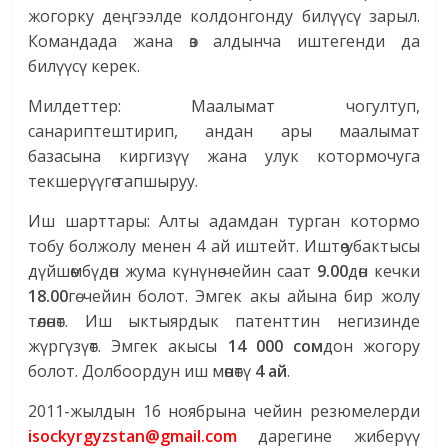
жогорку деңгээлде колдонгонду билүүсү зарыл.
Командада жана өз алдынча иштегенди да
билүүсү керек.
Милдеттер: Маалымат чогултуп,
санариптештирип, андан ары маалымат
базасына киргизүү жана улук котормочуга
текшерүүгө тапшыруу.
Иш шарттары: Алты адамдан турган котормо
тобу болжолу менен 4 ай иштейт. Иштөө убактысы
дүйшөмбүдөн жума күнүнө чейин саат
9.00
дөн кечки
18.00
гө чейин болот. Эмгек акы айына бир жолу
төлөнөт. Иш ыктыярдык патенттин негизинде
жүргүзүөт. Эмгек акысы
14 000
сом
дон жогору
болот. Долбоордун иш мөөнөтү
4 ай
.
2011-жылдын 16 ноябрына чейин резюмелерди
isockyrgyzstan@gmail.com
дарегине жиберүү