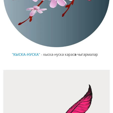
"КЫСКА-НУСКА"
- кыска-нуска карасөз чыгармалар