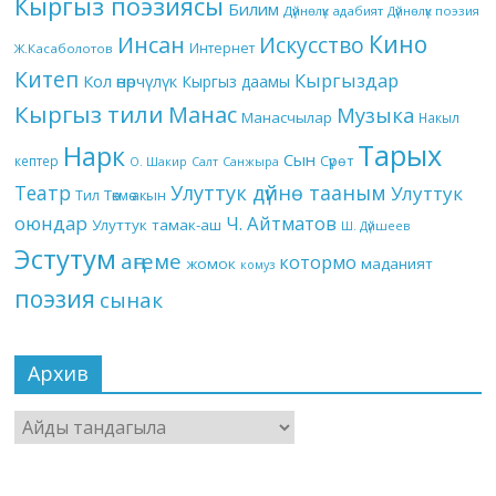
Кыргыз поэзиясы
Билим
Дүйнөлүк адабият
Дүйнөлүк поэзия
Кино
Инсан
Искусство
Интернет
Ж.Касаболотов
Китеп
Кыргыздар
Кол өнөрчүлүк
Кыргыз даамы
Кыргыз тили
Манас
Музыка
Манасчылар
Накыл
Тарых
Нарк
Сын
кептер
Сүрөт
О. Шакир
Салт
Санжыра
Театр
Улуттук дүйнө тааным
Улуттук
Төкмө акын
Тил
оюндар
Ч. Айтматов
Улуттук тамак-аш
Ш. Дүйшеев
Эстутум
аңгеме
котормо
жомок
маданият
комуз
поэзия
сынак
Архив
Архив