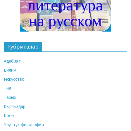
Рубрикалар
Адабият
Билим
Искусство
Тил
Тарых
Кыргыздар
Коом
Улуттук философия