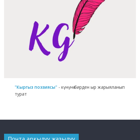
"Кыргыз поэзиясы"
- күнүнө бирден ыр жарыяланып
турат
Почта аркылуу жазылуу