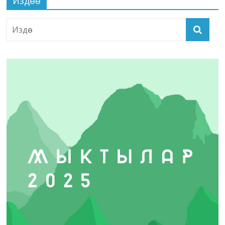
Издөө