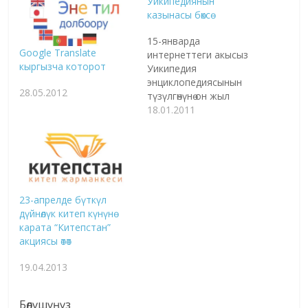
Уикипедиянын
казынасы бөксө
15-январда
Google Translate
интернеттеги акысыз
кыргызча которот
Уикипедия
энциклопедиясынын
28.05.2012
түзүлгөнүнө он жыл
толду. Дүйнөнүн 271
18.01.2011
тилинде
маалыматтарды таап
берген бул
энциклопедиянын
кыргызча бөлүмү
макалалардын саны
23-апрелде бүткүл
боюнча башка
дүйнөлүк китеп күнүнө
тилдерден кыйла эле
карата “Китепстан”
артта калып келет.
акциясы өтөт
Жергиликтүү адистер
мунун себебин
19.04.2013
түшүнүктөрдү
кыргызчага которууда
жана макала жазууда
Бөлүшүңүз