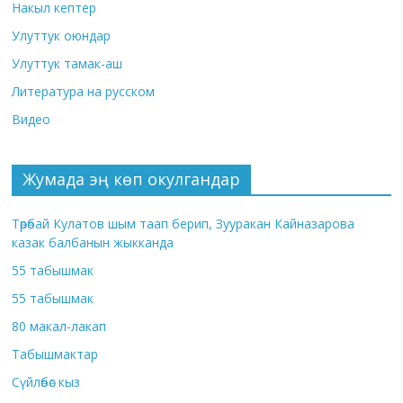
Накыл кептер
Улуттук оюндар
Улуттук тамак-аш
Литература на русском
Видео
Жумада эң көп окулгандар
Төрөбай Кулатов шым таап берип, Зууракан Кайназарова
казак балбанын жыкканда
55 табышмак
55 табышмак
80 макал-лакап
Табышмактар
Сүйлөбөс кыз