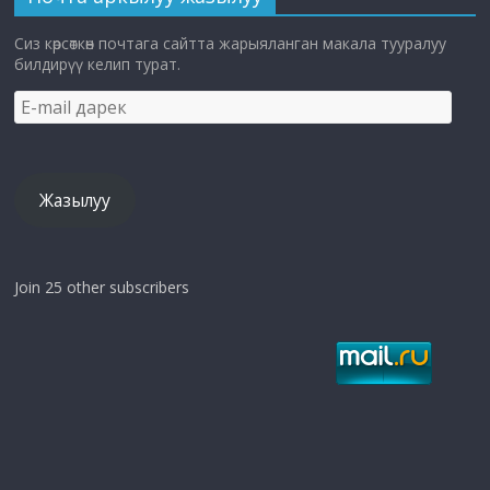
Сиз көрсөткөн почтага сайтта жарыяланган макала тууралуу
билдирүү келип турат.
E-
mail
дарек
Жазылуу
Join 25 other subscribers