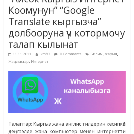
маданияты
Коомунун” “Google
жана
Translate кыргызча”
адабияты
долбооруна үч котормочу
талап кылынат
,
,
11.11.2011
kmb3
0 Comments
Билим
жарыя
,
Жаңылыктар
Интернет
Талаптар: Кыргыз жана англис тилдерин кесипкөй
деңгээлде жана компьютер менен интернетти