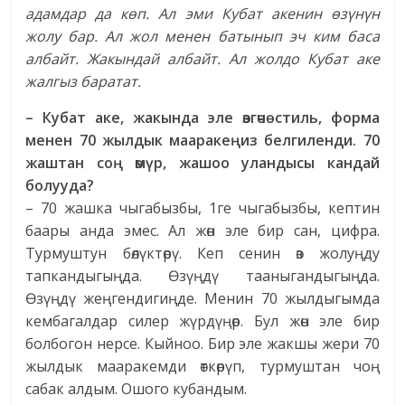
адамдар да көп. Ал эми Кубат акенин өзүнүн
жолу бар. Ал жол менен батынып эч ким баса
албайт. Жакындай албайт. Ал жолдо Кубат аке
жалгыз баратат.
– Кубат аке, жакында эле өзгөчө стиль, форма
менен 70 жылдык мааракеңиз белгиленди. 70
жаштан соң өмүр, жашоо уландысы кандай
болууда?
– 70 жашка чыгабызбы, 1ге чыгабызбы, кептин
баары анда эмес. Ал жөн эле бир сан, цифра.
Турмуштун бөлүктөрү. Кеп сенин өз жолуңду
тапкандыгыңда. Өзүңдү тааныгандыгыңда.
Өзүңдү жеңгендигиңде. Менин 70 жылдыгымда
кембагалдар силер жүрдүңөр. Бул жөн эле бир
болбогон нерсе. Кыйноо. Бир эле жакшы жери 70
жылдык мааракемди өткөрүп, турмуштан чоң
сабак алдым. Ошого кубандым.