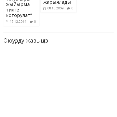
жарыялады
жыйырма
08.10.2009
0
тилге
которулат”
17.12.2014
0
Оюңузду жазыңыз