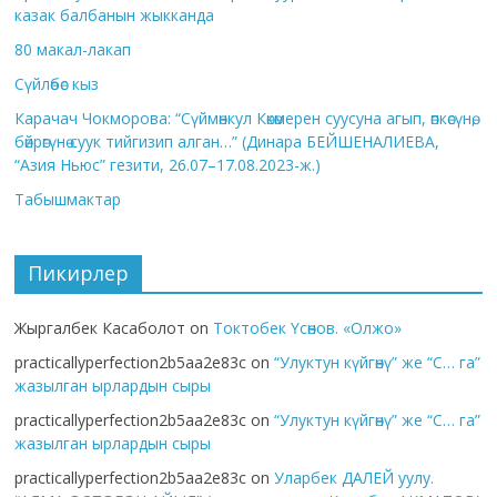
казак балбанын жыкканда
80 макал-лакап
Сүйлөбөс кыз
Карачач Чокморова: “Сүймөнкул Көкөмерен суусуна агып, өпкөсүнө,
бөйрөгүнө суук тийгизип алган…” (Динара БЕЙШЕНАЛИЕВА,
“Азия Ньюс” гезити, 26.07–17.08.2023-ж.)
Табышмактар
Пикирлер
Жыргалбек Касаболот
on
Токтобек Үсөнов. «Олжо»
practicallyperfection2b5aa2e83c
on
“Улуктун күйгөнү” же “С… га”
жазылган ырлардын сыры
practicallyperfection2b5aa2e83c
on
“Улуктун күйгөнү” же “С… га”
жазылган ырлардын сыры
practicallyperfection2b5aa2e83c
on
Уларбек ДАЛЕЙ уулу.