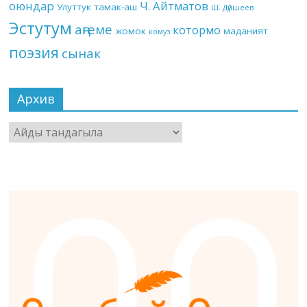
оюндар
Ч. Айтматов
Улуттук тамак-аш
Ш. Дүйшеев
Эстутум
аңгеме
котормо
жомок
маданият
комуз
поэзия
сынак
Архив
Архив