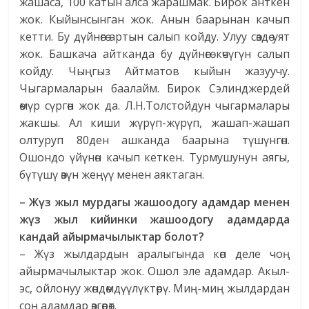
жашаса, 100 катын алса жарашмак. Бирок анткен
жок. Кыйынсынган жок. Анын баарынан качып
кетти. Бу дүйнөгө артын салып койду. Улуу сөздө уят
жок. Башкача айтканда бу дүйнөгө көчүгүн салып
койду. Чыңгыз Айтматов кыйын жазуучу.
Чыгармаларын баалайм. Бирок Сэлинджердей
өмүр сүргөн жок да. Л.Н.Толстойдун чыгармалары
жакшы. Ал киши жүрүп-жүрүп, жашап-жашап
олтуруп 80ден ашканда баарына түшүнгөн.
Ошондо үйүнөн качып кеткен. Турмушунун аягы,
бүтүшү өзүн жеңүү менен аяктаган.
– Жүз жыл мурдагы жашоодогу адамдар менен
жүз жыл кийинки жашоодогу адамдарда
кандай айырмачылыктар болот?
– Жүз жылдардын аралыгында көп деле чоң
айырмачылыктар жок. Ошол эле адамдар. Акыл-
эс, ойлонуу жөндөмдүүлүктөрү. Миң-миң жылдардан
соң адамдар өзгөрөт.