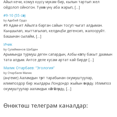
Айыл кечи, комуз күүсү мукам бир, кылын тартып жел
ойдолоп ойногон. Түмөн үнү аба жарып, […]
#9-10 (55 сөз)
by Адабий Ордо
#9 Адам-ит Айылга барган сайын тосуп чыгат алдыман.
Кыңшылап, жыттагылап, келдиңби дегенсип, жалооруйт.
Башынан сылайм, […]
Ичик
by Сулайманов Шабдан
Арымында турмуш деген сапардын, Азбы-көппү бакыт даамын
тата алдым. Антсе деле кусам артат кай бирде […]
Малик Отарбаев: “Эгология”
by Отарбаев Малик
(аңгеме) Ааламдын төрт тарабынан окумуштуулар,
илимпоздор бир жылдары Лондондо жыйын өткөрдү. Илимпоз
окумуштуулар ааламдык көйгөйлөрдү, […]
Өнөктөш телеграм каналдар: