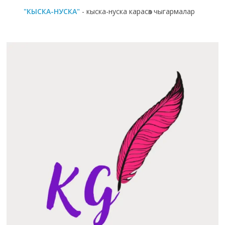
"КЫСКА-НУСКА"
- кыска-нуска карасөз чыгармалар