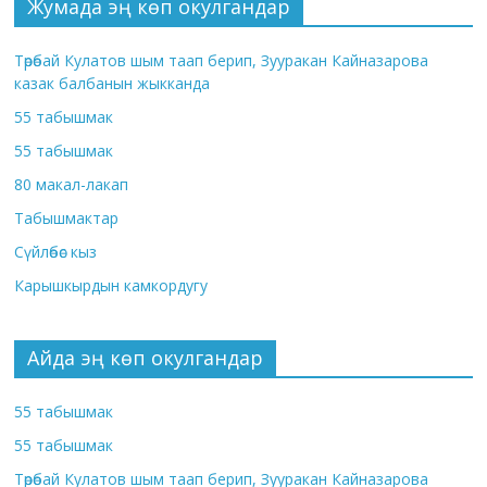
Жумада эң көп окулгандар
Төрөбай Кулатов шым таап берип, Зууракан Кайназарова
казак балбанын жыкканда
55 табышмак
55 табышмак
80 макал-лакап
Табышмактар
Сүйлөбөс кыз
Карышкырдын камкордугу
Айда эң көп окулгандар
55 табышмак
55 табышмак
Төрөбай Кулатов шым таап берип, Зууракан Кайназарова