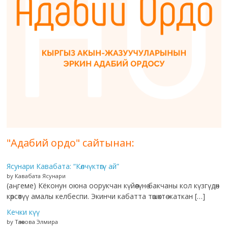
"Адабий ордо" сайтынан:
Ясунари Кавабата: “Көлчүктөгү ай”
by Кавабата Ясунари
(аңгеме) Кёконун оюна оорукчан күйөөсүнө бакчаны кол күзгүдөн
көрсөтүү амалы келбеспи. Экинчи кабатта төшөктө жаткан […]
Кечки күү
by Төлөкова Элмира