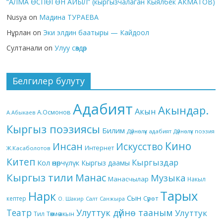
“АЛМА ӨСПӨГӨН АЙЫЛ” (кыргызчалаган Кыялбек АКМАТОВ)
Nusya
on
Мадина ТУРАЕВА
Нұрлан
on
Эки элдин баатыры — Кайдоол
Султанали
on
Улуу сөздөр
Белгилер булуту
Адабият
Акындар.
Акын
А.Осмонов
А.Абыкаев
Кыргыз поэзиясы
Билим
Дүйнөлүк адабият
Дүйнөлүк поэзия
Кино
Инсан
Искусство
Интернет
Ж.Касаболотов
Китеп
Кыргыздар
Кол өнөрчүлүк
Кыргыз даамы
Кыргыз тили
Манас
Музыка
Манасчылар
Накыл
Тарых
Нарк
Сын
кептер
Сүрөт
О. Шакир
Салт
Санжыра
Театр
Улуттук дүйнө тааным
Улуттук
Төкмө акын
Тил