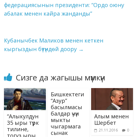
o
m
n
p
g
as
Li
жолундагы Кубат аке,
федерациясынын президенти: “Ордо оюну
k
p
er
s
түбөлүктүүлүктүн
n
абалак менен кайра жанданды”
караанындай болгон
ni
k
Кубат аке, кыргыздар
баалай билбеген,
ki
барктай албай жүргөн,…
Кубанычбек Маликов менен кеткен
кыргыздын бүтүндөй доору
→
Сизге да жагышы мүмкүн
Бишкектеги
“Азур”
басылмасы
балдар үчүн
“Алыкулдун
Алым менен
мыкты
35 ыры түрк
Шербет
чыгармага
тилине,
21.11.2016
0
сынак
тогуз ыры