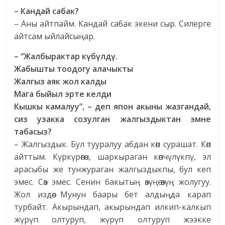
– Кандай сабак?
– Аны айтпайм. Кандай сабак экени сыр. Силерге
айтсам ыйлайсыңар.
– “Жалбырактар күбүлдү.
Жабышты тоодогу алачыкты
Жалгыз аяк жол калды
Мага быйыл эрте келди
Кышкы камалуу”, – деп япон акыны жазгандай,
сиз узакка созулган жалгыздыктан эмне
табасыз?
– Жалгыздык. Бул тууралуу абдан көп сурашат. Көп
айттым. Күркүрөгөн, шаркыраган көпчүлүкпү, эл
арасыбы же тунжураган жалгыздыкпы, бул кеп
эмес. Сөз эмес. Сенин бакытың өзүңө-өзүң жолугуу.
Жол издөө. Мунун баары бет алдыңда карап
турбайт. Акырындап, акырындап илкип-калкып
жүрүп олтуруп, жүрүп олтуруп жээкке