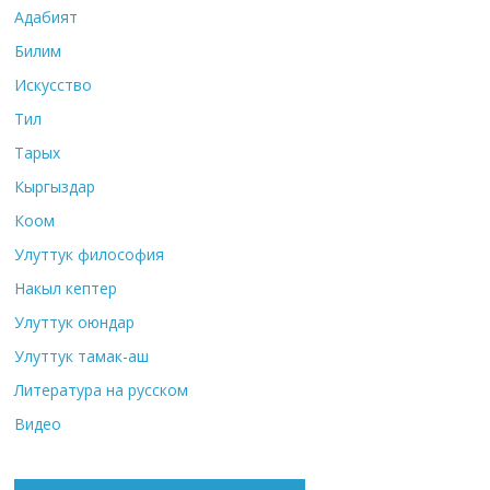
Адабият
Билим
Искусство
Тил
Тарых
Кыргыздар
Коом
Улуттук философия
Накыл кептер
Улуттук оюндар
Улуттук тамак-аш
Литература на русском
Видео