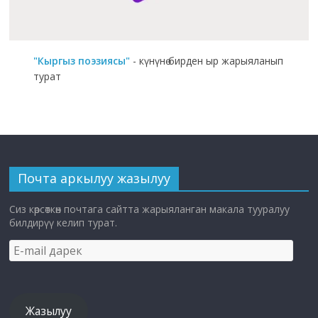
"Кыргыз поэзиясы"
- күнүнө бирден ыр жарыяланып
турат
Почта аркылуу жазылуу
Сиз көрсөткөн почтага сайтта жарыяланган макала тууралуу
билдирүү келип турат.
E-
mail
дарек
Жазылуу