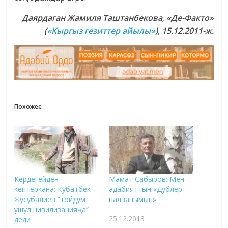
Даярдаган
Жамиля Таштанбекова
,
«Де-Факто»
(
«Кыргыз гезиттер айылы»
), 15.12.2011-ж.
Похожее
Кердегейден
Мамат Сабыров: Мен
кептеркана: Кубатбек
адабияттын «Дублер
Жусубалиев “тойдум
палванымын»
ушул цивилизацияңа”
25.12.2013
деди