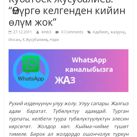
маданияты
“Өмүргө келгенден кийин
жана
өлүм жок”
адабияты
,
,
27.12.2011
kmb3
0 Comments
Адабият
жазуучу
,
,
Инсан
К.Жусубалиев
Нарк
Рухий изденүүнүн улуу жолу. Улуу сапары. Жалгыз
адам баратат. Түбөлүктүү адамдай. Турган
турпаты, келбети туура түбөлүктүүлүктүн элесин
көрсөтөт. Жолдор көп. Кыйма-чийме түшөт
тимеле. Бирок ал жолдордо ошончолук түркүн