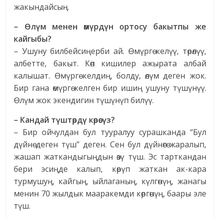
жакындайсың.
– Өлүм менен өмүрдүн ортосу бакытпы же
кайгыбы?
– Ушуну билбейсиңерби ай. Өмүргө келүү, төрөлүү,
албетте, бакыт. Көп кишилер ажырата албай
калышат. Өмүргө келдиң, болду, өлүм деген жок.
Бир гана өмүргө келген бир ишиң ушуну түшүнүү.
Өлүм жок экендигин түшүнүп билүү.
– Кандай түштөрдү көрөсүз?
– Бир ойчулдан бул тууралуу сурашканда “Бул
дүйнө деген түш” деген. Сен бул дүйнөгө жаралып,
жашап жаткандыгыңдын өзү түш. Эс тарткандан
бери эсиңде калып, көрүп жаткан ак-кара
турмушуң, кайгың, ыйлаганың, күлгөнүң, жанагы
менин 70 жылдык мааракемди көргөнүң, баары эле
түш.