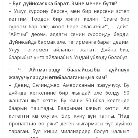
– Бул дүйнө каякка барат. Эмне менен бүтөт?
– Ушул суроону берсең мен бир нерсени эстеп
кеттим. Тоодон бир жигит келип “Сизге бир
суроом бар эле, жооп бере аласызбы?”, – дейт.
“Айтчы” десем, алдагы сенин сурооңду берди.
Дүйнө кайда бармак эле, тегирменге барат дедим.
Улуу тегирмен айланып жатат. Дүйнө, биз,
баарыбыз унга айланабыз. Ундай үбөлөндү болобуз.
– Ч. Айтматовду баалайсызбы, дүйнөлүк
жазуучулардан өзгөчө баалаганыңыз ким?
– Девид Сэлинджер. Американын жазуучусу. Бу
дүйнөдөн кеткенине бир жылдай эле болду. 90
жаштан өтүп кетти. Бу киши 50-60ка келгенде
баарын таштады. Баарынан качып кетти. Ал
китепти көп окуган. Бир күнү өзүн тапты. “Над
пропастью во ржи” деген чыгармасы бүт дүйнөгө
тараган. Бул киши миллиардер болуп чалкып