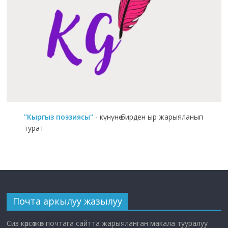
"Кыргыз поэзиясы"
- күнүнө бирден ыр жарыяланып
турат
Почта аркылуу жазылуу
Сиз көрсөткөн почтага сайтта жарыяланган макала тууралуу