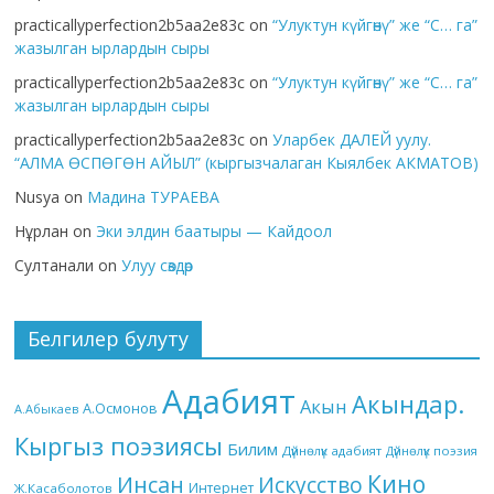
practicallyperfection2b5aa2e83c
on
“Улуктун күйгөнү” же “С… га”
жазылган ырлардын сыры
practicallyperfection2b5aa2e83c
on
“Улуктун күйгөнү” же “С… га”
жазылган ырлардын сыры
practicallyperfection2b5aa2e83c
on
Уларбек ДАЛЕЙ уулу.
“АЛМА ӨСПӨГӨН АЙЫЛ” (кыргызчалаган Кыялбек АКМАТОВ)
Nusya
on
Мадина ТУРАЕВА
Нұрлан
on
Эки элдин баатыры — Кайдоол
Султанали
on
Улуу сөздөр
Белгилер булуту
Адабият
Акындар.
Акын
А.Осмонов
А.Абыкаев
Кыргыз поэзиясы
Билим
Дүйнөлүк адабият
Дүйнөлүк поэзия
Кино
Инсан
Искусство
Интернет
Ж.Касаболотов