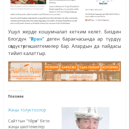
Ушул жерде кошумчалап кетким келет. Биздин
блогдун
“Үйрөн”
деген баракчасында ар түрдүү
сөздүктөргө шилтемелер бар. Алардын да пайдасы
тийип калаттыр.
Похожее
Жаңы толуктоолор
Сайттын "Үйрөн" бети
жаңы шилтемелер