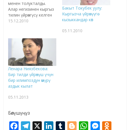
менен толукталды.
Бакыт Токубек уулу:
Алар негизинен кыргыз
Кыргызча үйрөнүүгө
тилин үйрөнгүсү келген
кызыккандар көп
орус, англис жана
15.12.2010
кытай тилдүүлөр үчүн
05.11.2010
окуу куралдары.
Ошондой эле "Манас"
Интернетте"
баракчасына англис
тилиндеги "Манас"
жайгаштырылган
сайтка шилтеме
Ленара Ниязбекова:
кошулду.
Бир тилди үйрөнүш үчүн
бир илимпоздун өмүрү
аздык кылат
05.11.2013
Бөлүшүңүз
F
T
X
Li
T
Bl
W
M
O