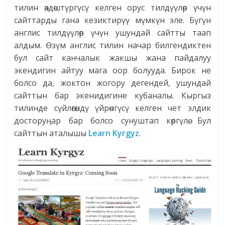
тилин өздөштүргүсү келген орус тилдүүлөр үчүн
сайттарды гана кезиктирүү мүмкүн эле. Бүгүн
англис тилдүүлөр үчүн ушундай сайтты таап
алдым. Өзүм англис тилин начар билгендиктен
бул сайт канчалык жакшы жана пайдалуу
экендигин айтуу мага оор болууда. Бирок не
болсо да, жоктон жогору дегендей, ушундай
сайттын бар экенидигине кубаналы. Кыргыз
тилинде сүйлөгөндү үйрөнгүсү келген чет элдик
досторуңар бар болсо сунуштап көргүлө. Бул
сайттын аталышы
Learn Kyrgyz
.