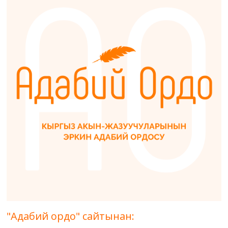
"Адабий ордо" сайтынан: