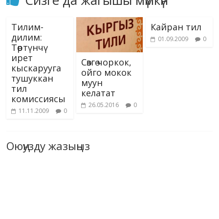
Сизге да жагышы мүмкүн
Тилим-
Кайран тил
дилим:
01.09.2009
0
Төртүнчү
ирет
Сөзгө чоркок,
кыскарууга
ойго мокок
тушуккан
муун
тил
келатат
комиссиясы
26.05.2016
0
11.11.2009
0
Оюңузду жазыңыз