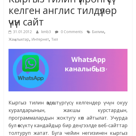
маданияты
келген англис тилдүүлөр
жана
үчүн сайт
адабияты
,
31.01.2012
kmb3
0 Comments
Билим
,
,
Жаңылыктар
Интернет
Тил
Кыргыз тилин өздөштүргүсү келгендер үчүн окуу
куралдарынын, жакшы курстардын,
программалардын жоктугу көп айтылат. Учурда
бул өксүктү кандайдыр бир деңгээлде веб-сайттар
толтуруп жатат. Буга чейин негизинен кыргыз