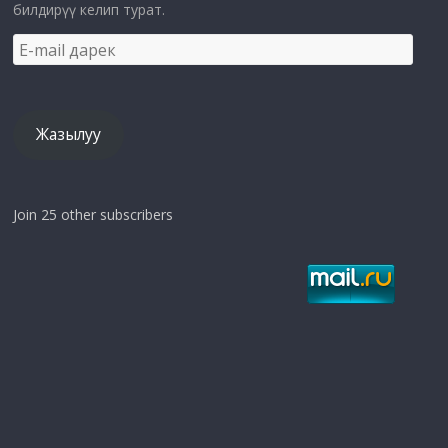
билдирүү келип турат.
E-
mail
дарек
Жазылуу
Join 25 other subscribers