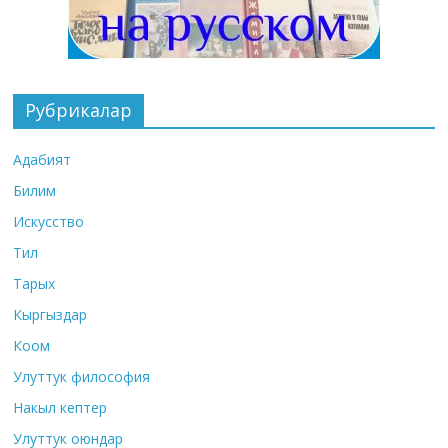
Рубрикалар
Адабият
Билим
Искусство
Тил
Тарых
Кыргыздар
Коом
Улуттук философия
Накыл кептер
Улуттук оюндар