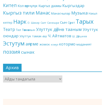
Китеп
Кыргыздар
Кол өнөрчүлүк
Кыргыз даамы
Кыргыз тили
Манас
Музыка
Манасчылар
Накыл
Тарых
Нарк
Сын
кептер
Сүрөт
О. Шакир
Салт
Санжыра
Театр
Улуттук дүйнө тааным
Улуттук
Төкмө акын
Тил
оюндар
Ч. Айтматов
Улуттук тамак-аш
Ш. Дүйшеев
Эстутум
аңгеме
котормо
жомок
маданият
комуз
поэзия
сынак
Архив
Архив