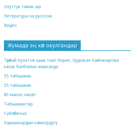
Улуттук тамак-аш
Литература на русском
Видео
Жумада эң көп окулгандар
Төрөбай Кулатов шым таап берип, Зууракан Кайназарова
казак балбанын жыкканда
55 табышмак
55 табышмак
80 макал-лакап
Табышмактар
Сүйлөбөс кыз
Карышкырдын камкордугу