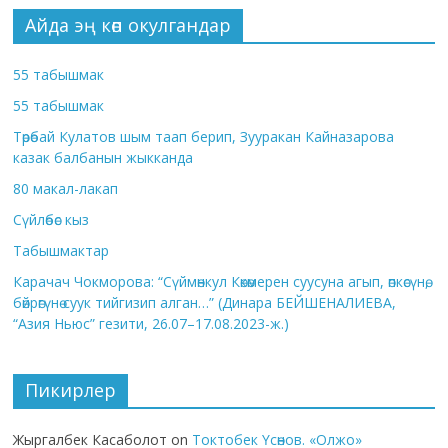
Айда эң көп окулгандар
55 табышмак
55 табышмак
Төрөбай Кулатов шым таап берип, Зууракан Кайназарова
казак балбанын жыкканда
80 макал-лакап
Сүйлөбөс кыз
Табышмактар
Карачач Чокморова: “Сүймөнкул Көкөмерен суусуна агып, өпкөсүнө,
бөйрөгүнө суук тийгизип алган…” (Динара БЕЙШЕНАЛИЕВА,
“Азия Ньюс” гезити, 26.07–17.08.2023-ж.)
Пикирлер
Жыргалбек Касаболот
on
Токтобек Үсөнов. «Олжо»