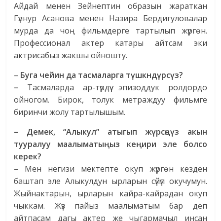
Айдай менен Зейнептин образын жараткан
Гүлнур Асанова менен Назира Бердигуловалар
мурда да чоң фильмдерге тартылып жүргөн.
Профессионал актер катары айтсам эки
актрисабыз жакшы ойношту.
–
Буга чейин да тасмаларга т
ү
шк
нд
ү
рс
ү
з
?
–
Тасмаларда ар-түрдүү эпизоддук ролдордо
ойногом. Бирок, толук метраждуу фильмге
биринчи жолу тартылышым.
– Демек, “Алыкул” атыгып ж
ү
рс
өңү
з
акын
тууралуу
маалыматы
ң
ыз
ке
ң
ири
эле
болсо
керек
?
– Мен негизи мектепте окуп жүргөн кезден
баштап эле Алыкулдун ырларын сүйүп окучумун.
Жыйнактарын, ырларын кайра-кайрадан окуп
чыккам. Жүз пайыз маалыматым бар деп
айтпасам дагы актер же чыгармачыл инсан