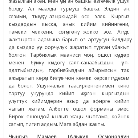
жазылган экен. Мен үчүн эң башкы өзгөчөлүк ушул
болду. Ал маалда турмуш башка. Элдин аң
сезими, түшүнүгү азыркыдай өсө элек. Кыргыз
кыздардын кыска, ачык кийим кийингени,
тамеки чеккени, сөгүнгөнү жокко эсе. Атүгүл,
жактырган адамына барып өз арзуусун билдирүү
да кыздар үчүн оорчулук жаратып турган убакыт
болгон. Тарбиялык мааниси чоң, ошол күндөр
менен бүгүнкү күндөгү салт-санаабыздын, үрп-
адатыбыздын, тарбиябыздын айырмасын так
ажыратып көрүп билүүгө чоң көмөк көрсөттү десем
да болот. Ушунчалык таасирленгенимен кино
тартуу учурунда кийип жүргөн кыргыздын
улуттук кийимдерин азыр да эфирге кийип
чыгып жатам. Албетте ошол форманы эмес.
Бирок ошондой кылып жаңы чыптама, көйнөк
сатып, тигип алдым. Мага абдан жакты.
Чы
ң
гыз
Мамаев
, (
Алыкул
Осмоновдун