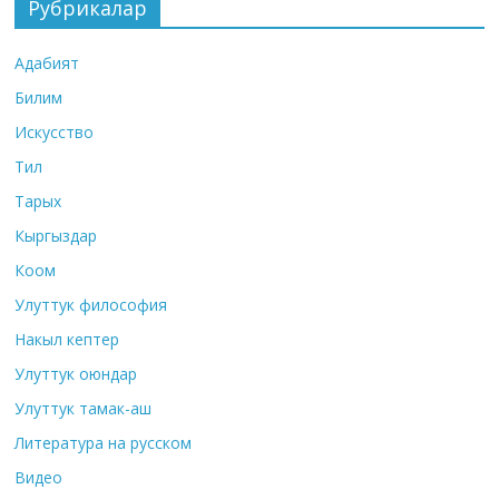
Рубрикалар
Адабият
Билим
Искусство
Тил
Тарых
Кыргыздар
Коом
Улуттук философия
Накыл кептер
Улуттук оюндар
Улуттук тамак-аш
Литература на русском
Видео