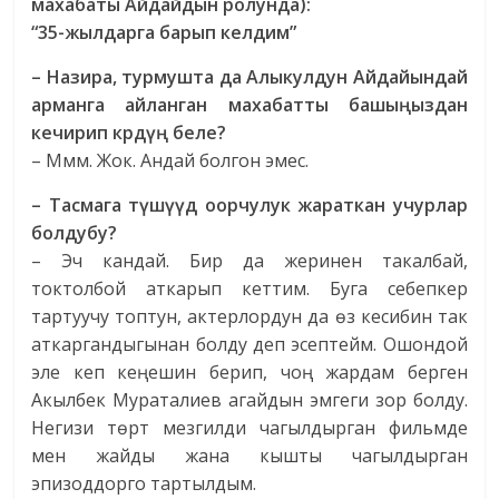
махабаты Айдайдын ролунда):
“35-жылдарга барып келдим”
– Назира, турмушта да Алыкулдун Айдайындай
арманга айланган махабатты башы
ң
ыздан
кечирип
к
рд
үң
беле
?
– Ммм. Жок. Андай болгон эмес.
– Тасмага т
ү
ш
үү
д
оорчулук
жараткан
учурлар
болдубу
?
– Эч кандай. Бир да жеринен такалбай,
токтолбой аткарып кеттим. Буга себепкер
тартуучу топтун, актерлордун да өз кесибин так
аткаргандыгынан болду деп эсептейм. Ошондой
эле кеп кеңешин берип, чоң жардам берген
Акылбек Мураталиев агайдын эмгеги зор болду.
Негизи төрт мезгилди чагылдырган фильмде
мен жайды жана кышты чагылдырган
эпизоддорго тартылдым.