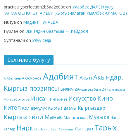
practicallyperfection2b5aa2e83c
on
Уларбек ДАЛЕЙ уулу.
“АЛМА ӨСПӨГӨН АЙЫЛ” (кыргызчалаган Кыялбек АКМАТОВ)
Nusya
on
Мадина ТУРАЕВА
Нұрлан
on
Эки элдин баатыры — Кайдоол
Султанали
on
Улуу сөздөр
Белгилер булуту
Адабият
Акындар.
Акын
А.Осмонов
А.Абыкаев
Кыргыз поэзиясы
Билим
Дүйнөлүк адабият
Дүйнөлүк поэзия
Кино
Инсан
Искусство
Интернет
Ж.Касаболотов
Китеп
Кыргыздар
Кол өнөрчүлүк
Кыргыз даамы
Кыргыз тили
Манас
Музыка
Манасчылар
Накыл
Тарых
Нарк
Сын
кептер
Сүрөт
О. Шакир
Салт
Санжыра