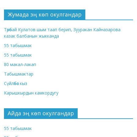
Жумада эң көп окулгандар
Төрөбай Кулатов шым таап берип, Зууракан Кайназарова
казак балбанын жыкканда
55 табышмак
55 табышмак
80 макал-лакап
Табышмактар
Сүйлөбөс кыз
Карышкырдын камкордугу
Айда эң көп окулгандар
55 табышмак