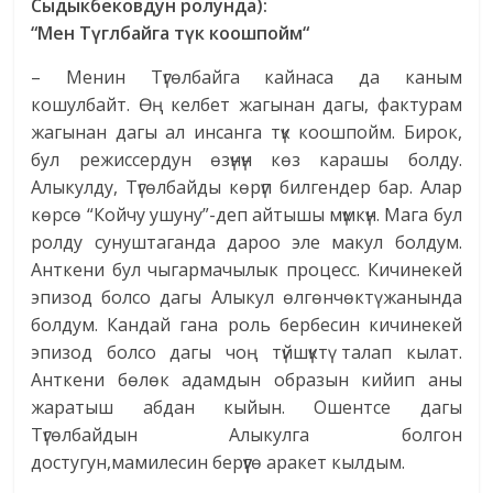
Сыдыкбековдун
ролунда
):
“Мен Т
ү
г
лбайга
т
ү
к
коошпойм
“
– Менин Түгөлбайга кайнаса да каным
кошулбайт. Өң келбет жагынан дагы, фактурам
жагынан дагы ал инсанга түк коошпойм. Бирок,
бул режиссердун өзүнүн көз карашы болду.
Алыкулду, Түгөлбайды көрүп билгендер бар. Алар
көрсө “Койчу ушуну”-деп айтышы мүмкүн. Мага бул
ролду сунуштаганда дароо эле макул болдум.
Анткени бул чыгармачылык процесс. Кичинекей
эпизод болсо дагы Алыкул өлгөнчөктү жанында
болдум. Кандай гана роль бербесин кичинекей
эпизод болсо дагы чоң түйшүктү талап кылат.
Анткени бөлөк адамдын образын кийип аны
жаратыш абдан кыйын. Ошентсе дагы
Түгөлбайдын Алыкулга болгон
достугун,мамилесин берүүгө аракет кылдым.