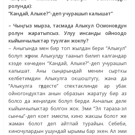
ролунда
):
“Кандай, Алыке?”-деп учурашып калышат”
– Чы
ң
гыз
мырза
,
тасмада
Алыкул
Осмоновдун
ролун
жаратыпсыз
.
Улуу
инсанды
ойноодо
кыйынчылыктар туулган жокпу?
– Аныгында мен бир топ жылдан бери “Алыкул”
болуп жүрөм. Алыкулду таанып билип калгандар
кээде көчөдөн “Кандай, Алыке?”-деп учурашып
калышат. Аны сыңарындай менин сырткы
келбетимдин Алыкулга окшоштугу, жана да
“Алыкулга гүлдесте” спектаклинде ар убак
ойногондуктан анын образын жаратуу бир аз
болсо да жеңилдик болуп берди. Анчалык деле
кыйынчылыктар болгон жок. Эми “Эл тараза-эл
сынчы”-деп коет эмеспи, кино жакшы болот же
жаман болот деп айтпай турайын. Себеби,
киночулардын ушундай ырымы бар экен. Ал эми