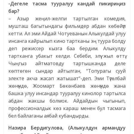
-Дегеле тасма тууралуу кандай пикири
ң
из
бар
?
– Азыр жеңил-желпи тартылган комедия,
мушташ багытындагы фильмдер абдан көбөйүп
кетти. Ал эми Айдай Чотуеванын Алыкулдай улуу
инсанга кайрылып кино тартканы эң туура болду
деп режиссер кызга баа бердим. Алыкулду
тартканга убакыт келди. Себеби, элүү жыл өттү.
Чыңгыз айтматовду тартышканда деле
көптөгөн сындар айтылган, “Топурагы сууй
электе акча жасап жатышат”-деп. Эми Түгөлбай
жөнүндө, Жоомарт Бөкөнбаев жөнүндө жана
башка улуу инсандар тууралуу кинолор тартылса
абдан жакшы болмок. Айдайдын чыгынып,
профессионалдык көз караш менен бул тасмага
бел байлаганы аябай кубандырды.
Назира Бердигулова, (Алыкулдун армандуу