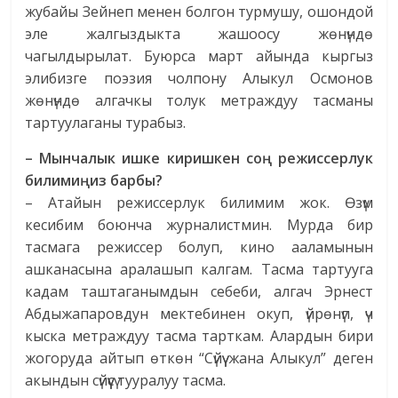
жубайы Зейнеп менен болгон турмушу, ошондой
эле жалгыздыкта жашоосу жөнүндө
чагылдырылат. Буюрса март айында кыргыз
элибизге поэзия чолпону Алыкул Осмонов
жөнүндө алгачкы толук метраждуу тасманы
тартуулаганы турабыз.
– Мынчалык ишке киришкен со
ң
режиссерлук
билими
ң
из
барбы
?
– Атайын режиссерлук билимим жок. Өзүм
кесибим боюнча журналистмин. Мурда бир
тасмага режиссер болуп, кино ааламынын
ашканасына аралашып калгам. Тасма тартууга
кадам таштаганымдын себеби, алгач Эрнест
Абдыжапаровдун мектебинен окуп, үйрөнүп, үч
кыска метраждуу тасма тарткам. Алардын бири
жогоруда айтып өткөн “Сүйүү жана Алыкул” деген
акындын сүйүүсү тууралуу тасма.