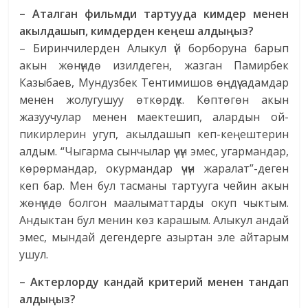
– Аталган фильмди тартууда кимдер менен
акылдашып, кимдерден ке
ң
еш
алды
ң
ыз
?
– Биринчилерден Алыкул үй борборуна барып
акын жөнүндө изилдеген, жазган Памирбек
Казыбаев, Мундузбек Тентимишов өңдүү адамдар
менен жолугушуу өткөрдүк. Көптөгөн акын
жазуучулар менен маектешип, алардын ой-
пикирлерин угуп, акылдашып кеп-кеңештерин
алдым. “Чыгарма сынчылар үчүн эмес, угармандар,
көрөрмандар, окурмандар үчүн жаралат”-деген
кеп бар. Мен бул тасманы тартууга чейин акын
жөнүндө болгон маалыматтарды окуп чыктым.
Андыктан бул менин көз карашым. Алыкул андай
эмес, мындай дегендерге азыртан эле айтарым
ушул.
– Актерлорду кандай критерий менен тандап
алды
ң
ыз
?