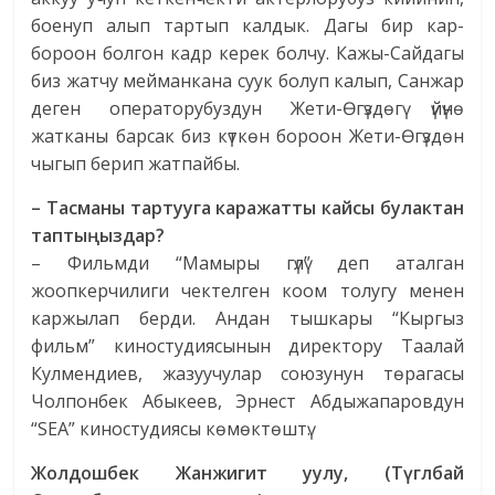
боенуп алып тартып калдык. Дагы бир кар-
бороон болгон кадр керек болчу. Кажы-Сайдагы
биз жатчу мейманкана суук болуп калып, Санжар
деген операторубуздун Жети-Өгүздөгү үйүнө
жатканы барсак биз күткөн бороон Жети-Өгүздөн
чыгып берип жатпайбы.
– Тасманы тартууга каражатты кайсы булактан
тапты
ң
ыздар
?
– Фильмди “Мамыры гүлү” деп аталган
жоопкерчилиги чектелген коом толугу менен
каржылап берди. Андан тышкары “Кыргыз
фильм” киностудиясынын директору Таалай
Кулмендиев, жазуучулар союзунун төрагасы
Чолпонбек Абыкеев, Эрнест Абдыжапаровдун
“SEA” киностудиясы көмөктөштү.
Жолдошбек Жанжигит уулу, (Т
ү
г
лбай