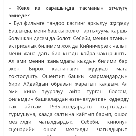
– Жеке к
з
карашы
ң
да
тасманын
зг
ч
л
ү
г
ү
эмнеде
?
– Бул фильмге тандоо кастинг аркылуу жүргүзүлдү.
Башында, мени башкы ролго тартылуума каршы
болушкан десем да болот. Себеби, менин атайын
актрисалык билимим жок да. Кийинчерээк чалып
мени жана дагы бир кызды кайра чакырышты.
Ал эми менин жанымдагы кыздын билими бар
экен. Бирок кастингдин жүрүшүндө мага
токтолушту. Ошентип башкы каармандардын
бири Айдайдын образын жаратып калдым. Ал
эми кино тууралуу айта турган болсом,
фильмдин башкалардан өзгөчөлүгү өткөн күндөрдү,
так айтсам 1935-жылдардагы кыргыздын
турмушуна, каада салтына кайтып барып, ошол
мезгилди чагылдырдык. Себеби, кинонун
сценарийи ошол мезгилди чагылдырып