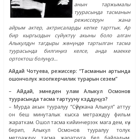
анын
таржымалы
туурасында
тасманын
режиссерун
жана
айрым
актер
,
актрисаларды
кепке
тарттык
.
Ар
бир
кыргызды
н с
ү
й
ү
кт
үү
акыны
боло
алган
Алыкулдун
тагдыры
ж
ө
н
ү
нд
ө
тартылган
тасма
туурасында
билги
ң
из
келсе
,
анда
маекке
ортоктош
болу
ң
уз…
Айдай Чотуева, режиссер:
“Тасманын артында
ошончолук жоопкерчилик турарын сезем”
– Айдай, эмнеден улам Алыкул Осмонов
туурасында тасма тартууну к
зд
д
үңү
з
?
– Мурда акын тууралуу “Сүйүү жана Алыкул” аттуу
он беш минуталык кыска метраждуу фильм
жараткам. Ошол тасма кийинчерээк мага дем, күч
берип, Алыкул Осмонов тууралуу толук
метраждуу тасма жаратууга бел байладым.