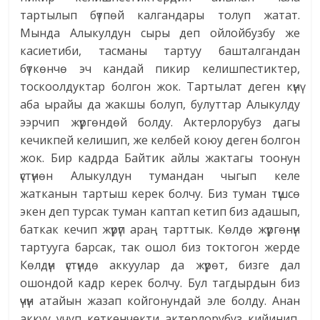
тартылып бүтпөй калгандары толуп жатат.
Мында Алыкулдун сыры деп ойлойбузбу же
касиетиби, тасманы тартуу башталгандан
бүткөнчө эч кандай пикир келишпестиктер,
тоскоолдуктар болгон жок. Тартылат деген күнү
аба ырайы да жакшы болуп, булуттар Алыкулду
ээрчип жүргөндөй болду. Актерлорубуз дагы
кечикпей келишип, же келбей коюу деген болгон
жок. Бир кадрда Байтик айлы жактагы тоонун
үстүнөн Алыкулдун тумандан чыгып келе
жатканын тартыш керек болчу. Биз туман түшсө
экен деп турсак туман каптап кетип биз адашып,
баткак кечип жүрүп араң тарттык. Көлдө жүргөнүн
тартууга барсак, так ошол биз токтогон жерде
Көлдүн үстүндө аккуулар да жүрөт, бизге дал
ошондой кадр керек болчу. Бул тагдырдын биз
үчүн атайын жазап койгонундай эле болду. Анан
аккуу учуп кеткенчекти актерлорубуз кийинип,