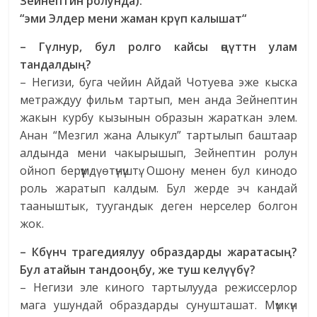
Зейнептин
ролунда
):
“эми Элдер мени жаман к
р
ү
п
калышат
“
– Г
ү
лнур
,
бул
ролго
кайсы
өңү
тт
н
улам
тандалды
ң
?
– Негизи, буга чейин Айдай Чотуева эже кыска
метраждуу фильм тартып, мен анда Зейнептин
жакын курбу кызынын образын жараткан элем.
Анан “Мезгил жана Алыкул” тартылып баштаар
алдында мени чакырышып, Зейнептин ролун
ойноп берүүмдү өтүнүштү. Ошону менен бул кинодо
роль жаратып калдым. Бул жерде эч кандай
тааныштык, туугандык деген нерселер болгон
жок.
– К
б
ү
нч
тр
агедиялуу образдарды жаратасы
ң
?
Бул
атайын
тандоо
ң
бу
,
же
туш
кел
үү
б
ү
?
– Негизи эле киного тартылууда режиссерлор
мага ушундай образдарды сунушташат. Мүмкүн