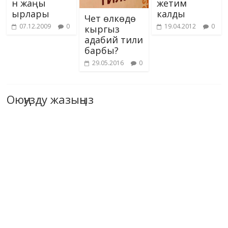
н жаңы
жетим
ырлары
калды
Чет өлкөдө
07.12.2009
0
19.04.2012
0
кыргыз
адабий тили
барбы?
29.05.2016
0
Оюңузду жазыңыз