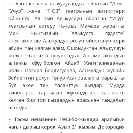
– Ошол кездеги жазуучулардын образын “Дем”,
“Учур” жана “ТЮЗ” театрынын артисттери
ойношту. Ал эми Алыкулдун образын “Учур”
театрынын актеру Чыңгыз Мамаев жаратты.
Мен Чыңгыздын “Алыкулга гүлдесте”
спектаклинде Алыкулдун ролун ойногонун көрүп
абдан таң калган элем. Ошондуктан Алыкулдун
ролун Чыңгызга сунуштадык. Ал эми акындын
алгачкы сүйүүсү болгон Айдай Жигиталиеванын
ролун Назира Бердигулова, Алыкулдун жубайы
Зейнептин ролун Гүлнур Асановалар аткарышты.
Бул экөө тең таланттуу кыздар. Мурда
кинолорго тартылып жүргөндүктөн, кастингке
келген бир топ кыздардын арасынан тандалып
алынды.
– Тасма негизинен 1930-50-жылдар аралыгын
чагылдырыш керек. Азыр 21-кылым. Декорация