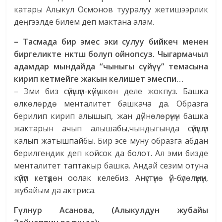
катары Алыкул Осмонов тууралуу жетишээрлик
деңгээлде билем деп мактана алам.
– Тасмада бир эмес эки сулуу бийкеч менен
биргеликте
н
кт
ш
болуп
ойнопсуз
.
Чыгармачыл
адамдар
мындайда
“
чыныгы
с
ү
й
үү
”
темасына
кирип
кетмейге
жакын
келишет
эмеспи…
– Эми биз сүйүшүп-күйүшкөн деле жокпуз. Башка
өлкөлөрдө менталитет башкача да. Образга
берилип кирип алышып, жан дүйнөлөрүнүн башка
жактарын ачып алышабы,чындыгында сүйүшүп
калып жатышпайбы. Бир эсе муну образга абдан
берилгендик деп койсок да болот. Ал эми бизде
менталитет таптакыр башка. Андай сезим отуна
күйүп кетүүдөн оолак келебиз. Анүстүнө үй-бүлөлүмүн,
жубайым да актриса.
Г
ү
лнур
Асанова
, (
Алыкулдун
жубайы