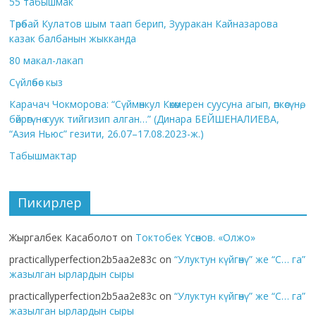
55 табышмак
Төрөбай Кулатов шым таап берип, Зууракан Кайназарова
казак балбанын жыкканда
80 макал-лакап
Сүйлөбөс кыз
Карачач Чокморова: “Сүймөнкул Көкөмерен суусуна агып, өпкөсүнө,
бөйрөгүнө суук тийгизип алган…” (Динара БЕЙШЕНАЛИЕВА,
“Азия Ньюс” гезити, 26.07–17.08.2023-ж.)
Табышмактар
Пикирлер
Жыргалбек Касаболот
on
Токтобек Үсөнов. «Олжо»
practicallyperfection2b5aa2e83c
on
“Улуктун күйгөнү” же “С… га”
жазылган ырлардын сыры
practicallyperfection2b5aa2e83c
on
“Улуктун күйгөнү” же “С… га”
жазылган ырлардын сыры