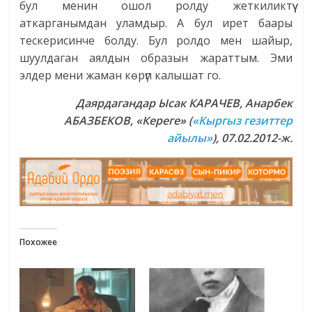
бул менин ошол ролду жеткиликтүү
аткарганымдан уламдыр. А бул ирет баары
тескерисинче болду. Бул ролдо мен шайыр,
шуулдаган аялдын образын жараттым. Эми
элдер мени жаман көрүп калышат го.
Даярдагандар Ысак КАРАЧЕВ, Анарбек
АБАЗБЕКОВ, «Кереге» (
«Кыргыз гезиттер
айылы»
), 07.02.2012-ж.
Похожее