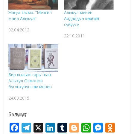
Жаңы тасма. “Мезгил
Алыкул менен
жана Алыкул”
Айдайдын көөнөрбөгөн
сүйүүсү
02.04.2012
22.10.2011
Бир кылым карыткан
Алыкул Осмонов
бүгүнкүнүн көзү менен
24.03.2015
Бөлүшүңүз
F
T
X
Li
T
Bl
W
M
O