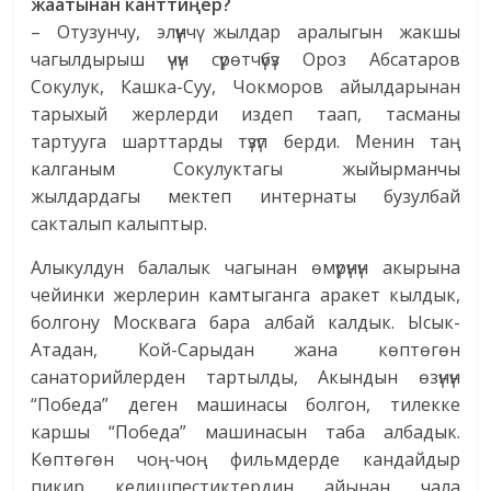
жаатынан кантти
ң
ер
?
– Отузунчу, элүүнчү жылдар аралыгын жакшы
чагылдырыш үчүн сүрөтчүбүз Ороз Абсатаров
Сокулук, Кашка-Суу, Чокморов айылдарынан
тарыхый жерлерди издеп таап, тасманы
тартууга шарттарды түзүп берди. Менин таң
калганым Сокулуктагы жыйырманчы
жылдардагы мектеп интернаты бузулбай
сакталып калыптыр.
Алыкулдун балалык чагынан өмүрүнүн акырына
чейинки жерлерин камтыганга аракет кылдык,
болгону Москвага бара албай калдык. Ысык-
Атадан, Кой-Сарыдан жана көптөгөн
санаторийлерден тартылды, Акындын өзүнүн
“Победа” деген машинасы болгон, тилекке
каршы “Победа” машинасын таба албадык.
Көптөгөн чоң-чоң фильмдерде кандайдыр
пикир келишпестиктердин айынан чала