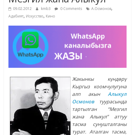
маданияты
,
09.02.2012
kmb3
0 Comments
А.Осмонов
жана
,
,
Адабият
Искусство
Кино
адабияты
Жакынкы к
ү
нд
ө
р
ү
Кыргыз
коомчулугуна
алп
акын
Алыкул
Осмонов
туурасында
тартылган
“
Мезгил
жана
Алыкул
”
аттуу
тасма
сунушталганы
турат
.
Аталган
тасма
,