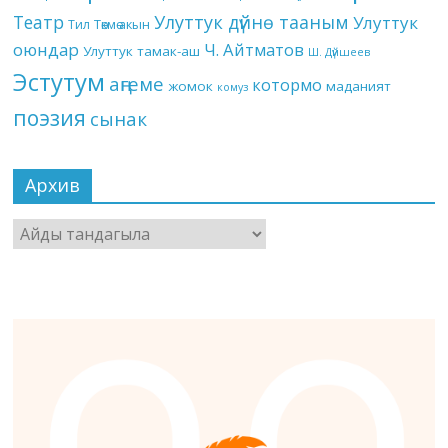
Театр
Улуттук дүйнө тааным
Улуттук
Төкмө акын
Тил
оюндар
Ч. Айтматов
Улуттук тамак-аш
Ш. Дүйшеев
Эстутум
аңгеме
котормо
жомок
маданият
комуз
поэзия
сынак
Архив
Архив