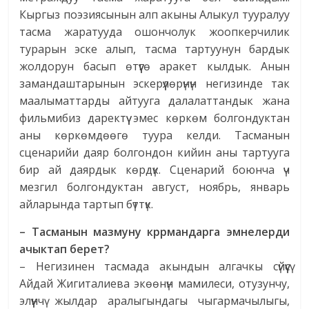
Кыргыз поэзиясынын алп акыны Алыкул тууралуу
тасма жаратууда ошончолук жоопкерчилик
турарын эске алып, тасма тартуунун бардык
жолдорун басып өтүүгө аракет кылдык. Анын
замандаштарынын эскерүүлөрүнүн негизинде так
маалыматтарды айтууга далалаттандык жана
фильмибиз даректүү эмес көркөм болгондуктан
аны көркөмдөөгө туура келди. Тасманын
сценарийи даяр болгондон кийин аны тартууга
бир ай даярдык көрдүк. Сценарий боюнча үч
мезгил болгондуктан август, ноябрь, январь
айларында тартып бүттүк.
– Тасманын мазмуну к
р
рмандарга
эмнелерди
ачыктап берет?
– Негизинен тасмада акындын алгачкы сүйүүсү
Айдай Жигиталиева экөөнүн мамилеси, отузунчу,
элүүнчү жылдар аралыгындагы чыгармачылыгы,