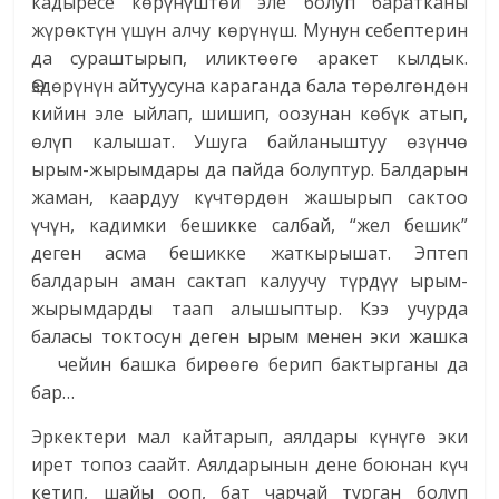
кадыресе көрүнүштөй эле болуп баратканы
жүрөктүн үшүн алчу көрүнүш. Мунун себептерин
да сураштырып, иликтөөгө аракет кылдык.
Өздөрүнүн айтуусуна караганда бала төрөлгөндөн
кийин эле ыйлап, шишип, оозунан көбүк атып,
өлүп калышат. Ушуга байланыштуу өзүнчө
ырым-жырымдары да пайда болуптур. Балдарын
жаман, каардуу күчтөрдөн жашырып сактоо
үчүн, кадимки бешикке салбай, “жел бешик”
деген асма бешикке жаткырышат. Эптеп
балдарын аман сактап калуучу түрдүү ырым-
жырымдарды таап алышыптыр. Кээ учурда
баласы токтосун деген ырым менен эки жашка
чейин башка бирөөгө берип бактырганы да
бар…
Эркектери мал кайтарып, аялдары күнүгө эки
ирет топоз саайт. Аялдарынын дене боюнан күч
кетип, шайы ооп, бат чарчай турган болуп