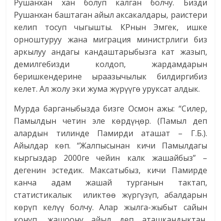
Рушанхан хан болуп калган болчу. Бизди
Рушанхан баштаган айыл аксакалдары, раистери
келип тосуп чыгышты. КРнын Эмгек, ишке
орноштуруу жана миграция министрлиги биз
аркылуу андагы кандаштарыбызга кат жазып,
демилгебизди колдоп, жардамдарын
беришкендерине ыраазычылык билдиргибиз
келет. Ал жолу эки жума жүрүүгө уруксат алдык.
Мурда барганыбызда бизге Осмон ажы: “Силер,
Памылдын четин эле көрдүңөр. (Памыл деп
алардын тилинде Памирди аташат – Г.Б.).
Айылдар көп. “Жалпысынан кичи Памылдагы
кыргыздар 2000ге чейин калк жашайбыз” –
дегенин эстедик. Максатыбыз, кичи Памирде
канча адам жашай турганын тактап,
статистикалык иликтөө жүргүзүп, абалдарын
көрүп келүү болчу. Алар жылга-жыбыт сайын
конуп, жашоону айыл деп аташкандыктан,