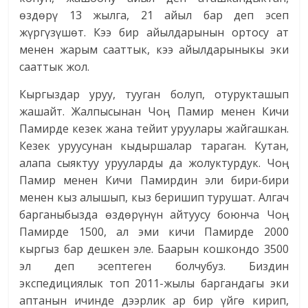
өздөрү 13 жылга, 21 айыл бар деп эсеп
жүргүзүшөт. Кээ бир айылдарынын ортосу ат
менен жарым сааттык, кээ айылдарыныкы эки
сааттык жол.
Кыргыздар уруу, тууган болуп, отурукташып
жашайт. Жалпысынан Чоң Памир менен Кичи
Памирде кезек жана тейит уруулары жайгашкан.
Кезек уруусунан кыдыршалар тараган. Кутан,
алапа сыяктуу урууларды да жолуктурдук. Чоң
Памир менен Кичи Памирдин эли бири-бири
менен кыз алышып, кыз беришип турушат. Алгач
барганыбызда өздөрүнүн айтуусу боюнча Чоң
Памирде 1500, ал эми кичи Памирде 2000
кыргыз бар дешкен эле. Баарын кошкондо 3500
эл деп эсептеген болчубуз. Биздин
экспедициялык топ 2011-жылы баргандагы эки
аптанын ичинде дээрлик ар бир үйгө кирип,