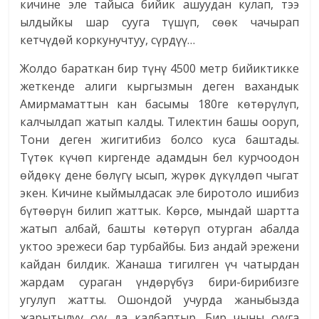
кичине эле тайыса бийик ашуудан кулап, тээ
ылдыйкы шар сууга түшүп, сөөк чачырап
кетчүдөй коркунучтуу, сүрдүү…
Жолдо бараткан бир түнү 4500 метр бийиктикке
жеткенде алиги кыргызмын деген вахандык
Амирмаматтын кан басымы 180ге көтө­рүлүп,
калчылдап жатып калды. Тилектин башы ооруп,
Тони деген жигитибиз болсо куса баштады.
Түтөк күчөп киргенде адамдын бел курчоодон
өйдөкү дене бөлүгү ысып, жүрөк дүкүлдөп чыгат
экен. Кичине кыймылдасак эле биротоло ишибиз
бүтөөрүн билип жаттык. Көрсө, мындай шартта
жатып албай, башты көтөрүп отурган абалда
уктоо эрежеси бар турбайбы. Биз андай эрежени
кайдан билдик. Жанаша тигилген үч чатырдан
жардам сураган үндөрүбүз бири-бирибизге
угулуп жатты. Ошондой учурда жаныбызда
жарытылуу суу да калбаптыр. Бир чыны сууга