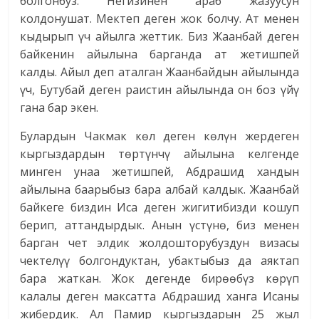
болгонбуз. Негизинен араб жазуусун
колдонушат. Мектеп деген жок болчу. Ат менен
кыдырып үч айылга жеттик. Биз Жаанбай деген
байкенин айылына барганда ат жетишпей
калды. Айыл деп аталган Жаанбайдын айылында
үч, Бутубай деген раистин айылында он боз үйү
гана бар экен.
Булардын Чакмак көл деген көлүн жердеген
кыргыздардын төртүнчү айылына келгенде
минген унаа жетишпей, Абдрашид хандын
айылына баарыбыз бара албай калдык. Жаанбай
байкеге биздин Иса деген жигитибизди кошуп
берип, аттандырдык. Анын үстүнө, биз менен
барган чет элдик жолдошторубуздун визасы
чектелүү болгондуктан, убактыбыз да аяктап
бара жаткан. Жок дегенде бирөөбүз көрүп
калалы деген максатта Абдрашид ханга Исаны
жибердик. Ал Памир кыргыздарын 25 жыл