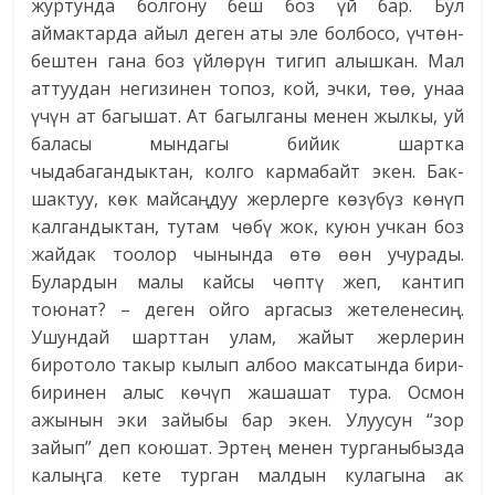
журтунда болгону беш боз үй бар. Бул
аймактарда айыл деген аты эле болбосо, үчтөн-
бештен гана боз үйлөрүн тигип алышкан. Мал
аттуудан негизинен топоз, кой, эчки, төө, унаа
үчүн ат багышат. Ат багылганы менен жылкы, уй
баласы мындагы бийик шартка
чыдабагандыктан, колго кармабайт экен. Бак-
шактуу, көк майсаңдуу жерлерге көзүбүз көнүп
калгандыктан, тутам чөбү жок, куюн учкан боз
жайдак тоолор чынында өтө өөн учурады.
Булардын малы кайсы чөптү жеп, кантип
тоюнат? – деген ойго аргасыз жетеленесиң.
Ушундай шарттан улам, жайыт жерлерин
биротоло такыр кылып албоо максатында бири-
биринен алыс көчүп жашашат тура. Осмон
ажынын эки зайыбы бар экен. Улуусун “зор
зайып” деп коюшат. Эртең менен турганыбызда
калыңга кете турган малдын кулагына ак