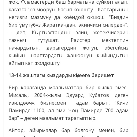
жок. Фламастерди баш бармагына сүйкөп алып,
кагазга “өз мөөрүн” басып коюшту… Каттарынын
негизги мазмуну да коёндой окшош. “Биздин
бир үмүтүбүз Жараткандан, экинчиси силерден”,
– деп, Кыргызстандын элин, жетекчилерин
таяныч тутушат. Раистер мектептин
начардыгын, дарыгердин жогун, эбегейсиз
кыйын шарттардагы жашоонун кыйындыгын
айтып кат жолдошту.
13-14 жаштагы кыздарды күйөөгө беришет
Бир караганда маалыматтар бир кылка эмес.
Мисалы, 2004-жылы Эдуард Кубатов деген
изилдөөчү, бизнесмен адам барып, “Кичи
Памирде 1100, ал эми Чоң Памирде 700 адам
бар” – деген маалымат таратыптыр.
Айтор, айырмалар бар болгону менен, бир