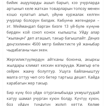
бийик ашууларды ашып барып, кээ учурларда
артынып келе жаткан товарларын топозу менен
кошо кулатып алып, үйүнө куржалак келген
учурлар болорун билдик. Көбүнчө жегендери –
эт. Меймандап барган бизге 13 үй-бүлө күнүнө
бирден кой союп конок кылышты. Уйду алар
“жылаңач” деп аташып, такыр багышпайт. Деңиз
деңгээлинен 4500 метр бийиктикте уй жаныбар
чыдабаганы чын экен.
Жергиликтүүлөрдүн айтканы боюнча, акыркы
жылдары климат кескин өзгөрүүдө. Жамгыр өтө
сейрек жаачу болуптур. Ушуга байланыштуу
малга оттуу чөп ого бетер тартыш дешет. Кайда
карабагын жер такыр.
Бир күнү боз үйдө отурганыбызда укмуштуудай
катуу шамал учурган куюн болду. Күчтүү куюн,
боз үйдүн түндүгүн жулуп кетти. Келме