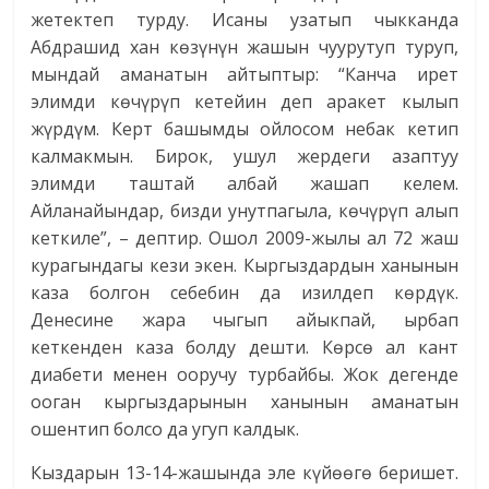
жетектеп турду. Исаны узатып чыкканда
Абдрашид хан көзүнүн жашын чуурутуп туруп,
мындай аманатын айтыптыр: “Канча ирет
элимди көчүрүп кетейин деп аракет кылып
жүрдүм. Керт башымды ойлосом небак кетип
калмакмын. Бирок, ушул жердеги азаптуу
элимди таштай албай жашап келем.
Айланайындар, бизди унутпагыла, көчүрүп алып
кеткиле”, – дептир. Ошол 2009-жылы ал 72 жаш
курагындагы кези экен. Кыргыздардын ханынын
каза болгон себебин да изилдеп көрдүк.
Денесине жара чыгып айыкпай, ырбап
кеткенден каза болду дешти. Көрсө ал кант
диабети менен ооручу турбайбы. Жок дегенде
ооган кыргыздарынын ханынын аманатын
ошентип болсо да угуп калдык.
Кыздарын 13-14-жашында эле күйөөгө беришет.