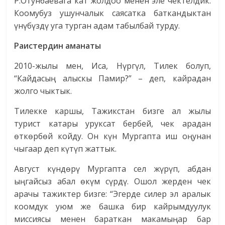
Р.Отунбаевага кат жолдоо менен эле чектелдик.
Коомубуз ушунчалык саясатка баткандыктан
үнүбүздү уга турган адам табылбай турду.
Раистердин
аманаты
2010-жылы мен, Иса, Нүргүл, Тилек болуп,
“Кайдасың алыскы Памир?” – деп, кайрадан
жолго чыктык.
Тилекке каршы, Тажикстан бизге ал жылы
турист катары уруксат бербей, чек арадан
өткөрбөй койду. Он күн Мургапта иш оңунан
чыгаар деп күтүп жаттык.
Август күндөрү Мургапта сел жүрүп, абдан
ыңгайсыз абал өкүм сүрдү. Ошол жерден чек
арачы тажиктер бизге: “Эгерде силер эл аралык
коомдук уюм же башка бир кайрымдуулук
миссиясы менен бараткан макамыңар бар