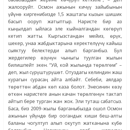
жалооруйт. Осмон ажынын кичүү зайыбынын
үйүнө киргенибизде 1,5 жаштагы кызын шишик
басып ооруп жатыптыр. Наристе бир аз
кыңылдап ыйласа эле кыйналгандан көгөрүп
кетип жатты. Кыргызстандан мейиз, өрүк,
шекер, унаа жабдыктарына керектелүүчү кайыш
сыяктуу белектерди алып барганбыз. Бул
жердегилер өзүнүн чыныгы туулган жылын
билишпейт экен. “Уй, кой жылында төрөлгөм” –
деп, жыл сүрүш­түрүшөт. Отуздагы келиндин жаш
курагын сурасаң айта албайт. Себеби, аялдар
төрөттөн абдан көп каза болот. Энесинин көзү
өткөн наристеге анын качан төрөлгөнүн тактап
айтып бере турган жан жок. Эли туташ сабатсыз.
Баса, биз 2009-жылы барганыбызда ошол Осмон
ажынын үйүндө бир оогандык киши беш-алты
баланы чогултуп алып окутуп жатканына күбө