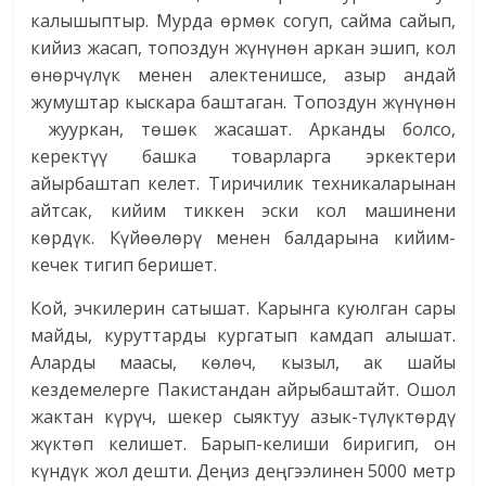
калышыптыр. Мурда өрмөк согуп, сайма сайып,
кийиз жасап, топоздун жүнүнөн аркан эшип, кол
өнөрчүлүк менен алектенишсе, азыр андай
жумуштар кыскара баштаган. Топоздун жүнүнөн
жууркан, төшөк жасашат. Арканды болсо,
керектүү башка товарларга эркектери
айырбаштап келет. Тиричилик техникаларынан
айтсак, кийим тиккен эски кол машинени
көрдүк. Күйөөлөрү менен балдарына кийим-
кечек тигип беришет.
Кой, эчкилерин сатышат. Карынга куюлган сары
майды, куруттарды кургатып камдап алышат.
Аларды маасы, көлөч, кызыл, ак шайы
кездемелерге Пакистандан айрыбаштайт. Ошол
жактан күрүч, шекер сыяктуу азык-түлүктөрдү
жүктөп келишет. Барып-келиши биригип, он
күндүк жол дешти. Деңиз деңгээлинен 5000 метр