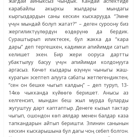
жагдай айныксыз чындык. Кандай аспектиде
карабайлы акыркы жылдары мындагы
кыргыздардын саны кес­кин кыскарууда. “Эмне
үчүн мындай болуп жатат?“ – деген суроону биз
жергиликтүүлөрдүн өздөрүнө да бердик.
Сураштырып иликтесек, бул жакка да “кара
дары” деп тергешкен, кадимки апийимди сатып
келишет экен. Бир жери ооруса дартты
убактылуу басуу үчүн апийимди колдонууга
аргасыз. Көчөт кыздары өзүнүн чыныгы жаш-
курагын эсептеп алууга сабаты жетпегендиктен,
“сен он бешке чыгып калдың” – деп туруп, 13-
14кө чыкканда күйөөгө беришет. Анысы аз
келгенсип, мындан беш жыл мурда буларды
жугуштуу дарт каптаптыр. Денеге кызыл тактар
чыгып, ошондон көп аялдар менен балдар каза
тапкандарын айтып беришти. Элинин санынын
кескин кыскарышына бул дагы чоң себеп болгон.