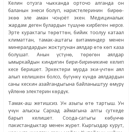
Келин отузга чыкканда орточо алганда он
баланын энеси болуп, наристелеринин бирөө-
экөө эле аман чоңоёт экен. Медициналык
жардам деген булардын түшүнө кирбеген нерсе.
Эрте курактагы төрөттөн, бийик тоолуу катаал
климаттан, тамак-аштагы витаминдер менен
минералдардын жоктугунан аялдар өтө көп каза
болушат. Анын үстүнө, төрөгөн аялдар
ымыркайдын киндигин бири-бириникине келип
кесе беришет. Эркектери мурда эки-үчтөн аял
алып келишкен болсо, бүгүнкү күндө аялдардын
саны кескин азайгандыгына байланыштуу өмүрү
үйлөнө электерин көрдүк.
Тамак-аш жетишсиз. Ун азыгы өтө тартыш. Ун
үчүн алыскы Сархад аймагына алты суткеде
барып келишет. Соода-сатыгы көбүнчө
пакистандыктар менен жүрөт. Кыргыздар курут,