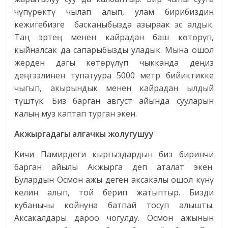
чүпүрөктү чылап алып, улам бирибиздин
кежигебизге басканыбызда азыраак эс алдык.
Таң эртең менен кайрадан баш көтөрүп,
кыйналсак да сапарыбызды уладык. Мына ошол
жерден дагы көтөрүлүп чыкканда деңиз
деңгээлинен тупатуура 5000 метр бийиктикке
чыгып, акырындык менен кайрадан ылдый
түштүк. Биз барган август айында сууларын
калың муз каптап турган экен.
Акжыргадагы алгачкы жолугушуу
Кичи Памирдеги кыргыздардын биз биринчи
барган айылы Акжырга деп аталат экен.
Булардын Осмон ажы деген аксакалы ошол күнү
келин алып, той берип жатыптыр. Бизди
кубанычы койнуна батпай тосуп алышты.
Аксакалдары дароо чогулду. Осмон ажынын