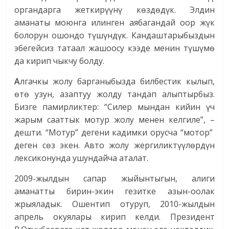
органдарга жеткирүүнү көздөдүк. Элдин
аманаты моюнга илинген аябагандай оор жүк
болорун ошондо тү­шүндүк. Кандаштарыбыздын
эбегейсиз татаал жашоосу кээде менин түшүмө
да кирип чыкчу болду.
А
лгачкы жолу барганыбызда билбестик кылып,
өтө узун, азаптуу жолду тандап алыптырбыз.
Бизге памирликтер: “Силер мындан кийин үч
жарым сааттык мотур жолу менен келгиле”, –
дешти. “Мотур” дегени кадимки орусча “мотор”
деген сөз экен. Авто жолу жергиликтүүлөрдүн
лексиконунда ушундайча аталат.
2009-жылдын сапар жыйын­тыгын, алиги
аманатты бирин-экин гезитке азын-оолак
жрыяладык. Ошентип отуруп, 2010-жылдын
апрель окуялары кирип келди. Президент