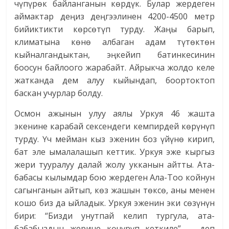
чүпүрөк байланганын көрдүк. Булар жердеген
аймактар деңиз деңгээлинен 4200-4500 метр
бийиктикти көрсөтүп турду. Жаңы барып,
климатына көнө албаган адам түтөктөн
кыйналгандыктан, эңкейип батинкесинин
боосун байлоого жарабайт. Айрыкча жолдо келе
жатканда дем алуу кыйындап, боортоктоп
баскан учурлар болду.
Осмон ажынын улуу аялы Уркуя 46 жашта
экенине карабай сексендеги кемпирдей көрүнүп
турду. Үч мейман кыз эженин боз үйүнө кирип,
бат эле ымалалашып кеттик. Уркуя эже кыргыз
жери тууралуу далай жолу укканын айтты. Ата-
бабасы кылымдар бою жердеген Ала-Тоо койнун
сагынганын айтып, көз жашын төксө, аны менен
кошо биз да ыйладык. Уркуя эженин эки сөзүнүн
бири: “Бизди унутпай келип тургула, ата-
бабабыздын жерине көчүрүп кеткиле”, – деп