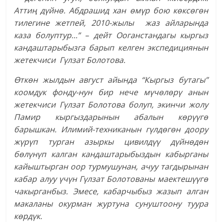
Аттиң дүйнө. Абдрашид хан өмүр бою көксөгөн
тилегине жетпей, 2010-жылы жаз айларында
каза болуптур…” – дейт Ооганстандагы кыргыз
кандаштарыбызга барып келген экспедициянын
жетекчиси Гүлзат Болотова.
Өткөн жылдын август айында “Кыргыз бутагы”
коомдук фонду-нун бир нече мүчөлөрү анын
жетекчиси Гүлзат Болотова болуп, экинчи жолу
Памир кыргыздарынын абалын көрүүгө
барышкан. Илимий-техниканын гүлдөгөн доору
жүрүп турган азыркы цивилдүү дүйнөдөн
бөлүнүп калган кандаштарыбыздын кабырганы
кайыштырган оор турмушунан, ачуу тагдырынан
кабар алуу үчүн Гүлзат Болотованы маектешүүгө
чакырганбыз. Эмесе, кабарчыбыз жазып алган
макаланы окурман журтуна сунуштоону туура
көрдүк.