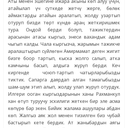
Аты менен эшегине ижара акыны көп алуу үчүн,
атайылап үч суткеде жетчү жерге, бөлөк
аймактарды атайын аралатып, жолду узартып
отуруп бизди төрт күндө араң жеткиришмек
тура. Оңдой берди болуп, тажиктердин
арасынан атасы кыргыз, энеси вахандык адам
чыгып калды. Чала кыргызча, жарымын тажикче
аралаштырып сүйлөгөн Амирмамат деген жигит
бизге боор тартып, кыска жолго салып, атка
камчыны басып, алдыга жүрүп берди. Кеч
киргенде чоюп-тартып чатырларыбызды
тиктик. Сапарга даярдап алган тамагыбызды
шам-шум этип алып, жолду улап жүрүп отурдук.
Илгери ооган кыргыздарынын ханы Рахманкул
хан өтүп туруучу эскилиги жеткен бир эле асма
көпүрө бар экен. Бийик жалама ашуулары абдан
көп. Жалгыз аяк жол менен тизилген биз чубай
бастырып кете бердик. Ат жаныбардын аягы