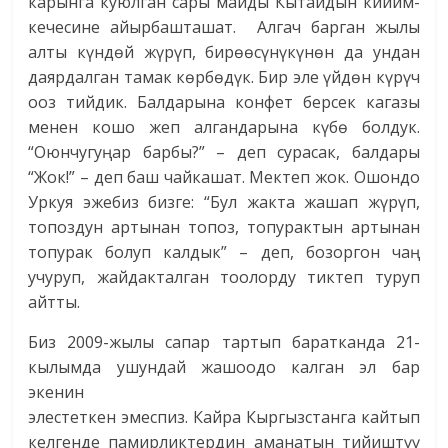
карынга куюлган сары майды Кытайдын кийим-
кечесине айырбашташат. Алгач барган жылы
алты күндөй жүрүп, бирөөсүнүкүнөн да ундан
даярдалган тамак көрбөдүк. Бир эле үйдөн күрүч
ооз тийдик. Балдарына конфет берсек кагазы
менен кошо жеп алгандарына күбө болдук.
“Оюнчугуңар барбы?” – деп сурасак, балдары
“Жок!” – деп баш чайкашат. Мектеп жок. Ошондо
Уркуя эжебиз бизге: “Бул жакта жашап жүрүп,
топоздун артынан топоз, топурактын артынан
топурак болуп калдык” – деп, бозоргон чаң
учуруп, жайдакталган тоолорду тиктеп туруп
айтты.
Биз 2009-жылы сапар тартып баратканда 21-
кылымда ушундай жашоодо калган эл бар
экенин
элестеткен эмеспиз. Кайра Кыргызстанга кайтып
келгенде памирликтердин аманатын тийиштүү