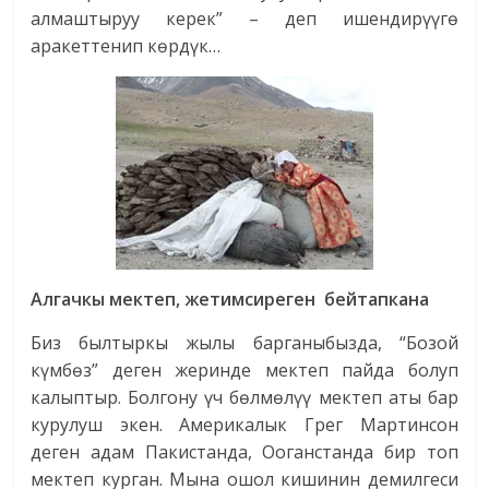
алмаштыруу керек” – деп ишендирүүгө
аракеттенип көрдүк…
Алгачкы мектеп, жетимсиреген бейтапкана
Биз былтыркы жылы барганыбызда, “Бозой
күмбөз” деген жеринде мектеп пайда болуп
калыптыр. Болгону үч бөлмөлүү мектеп аты бар
курулуш экен. Америкалык Грег Мартинсон
деген адам Пакистанда, Ооганстанда бир топ
мектеп курган. Мына ошол кишинин демилгеси