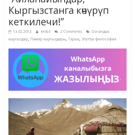
маданияты
Кыргызстанга көчүрүп
жана
кеткилечи!”
адабияты
13.02.2012
kmb3
2 Comments
Оогандык
,
,
,
кыргыздар
Памир кыргыздары
Тарых
Улуттук философия