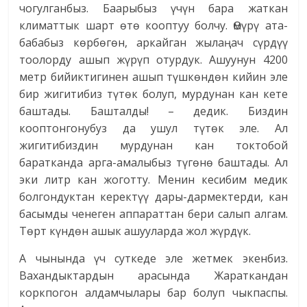
чогулганбыз. Баарыбыз үчүн бара жаткан
климаттык шарт өтө кооптуу болчу. Өмүрү ата-
бабабыз көрбөгөн, аркайган жылаңач сүрдүү
тоолорду ашып жүрүп отурдук. Ашуунун 4200
метр бийиктигинен ашып түшкөндөн кийин эле
бир жигитибиз түтөк болуп, мурдунан кан кете
баштады. Башталды! – дедик. Биздин
кооптонгонубуз да ушул түтөк эле. Ал
жигитибиздин мурдунан кан токтобой
баратканда арга-амалыбыз түгөнө баштады. Ал
эки литр кан жоготту. Менин кесибим медик
болгондуктан керектүү дары-дармектерди, кан
басымды ченеген аппараттан бери салып алгам.
Төрт күндөн ашык ашууларда жол жүрдүк.
А чынында үч суткеде эле жетмек экенбиз.
Вахандыктардын арасында Жараткандан
коркпогон алдамчылары бар болуп чыкпаспы.