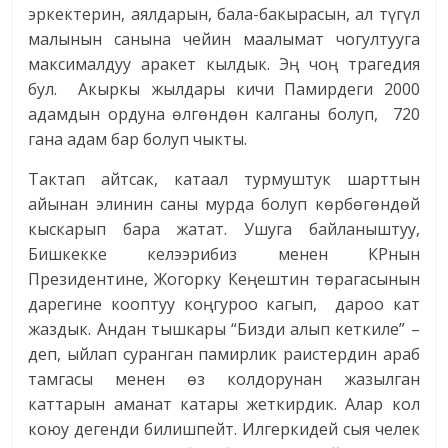
эркектерин, аялдарын, бала-бакырасын, ал түгүл
малынын санына чейин маалымат чогултууга
максималдуу аракет кылдык. Эң чоң трагедия
бул. Акыркы жылдары кичи Памирдеги 2000
адамдын ордуна өлгөндөн калганы болуп, 720
гана адам бар болуп чыкты.
Тактап айтсак, катаал турмуштук шарттын
айынан элинин саны мурда болуп көрбөгөндөй
кыскарып бара жатат. Ушуга байланыштуу,
Бишкекке келээрибиз менен КРнын
Президентине, Жогорку Кеңештин төрагасынын
дарегине кооптуу коңгуроо кагып, дароо кат
жаздык. Андан тышкары “Бизди алып кеткиле” –
деп, ыйлап суранган памирлик раистердин араб
тамгасы менен өз колдорунан жазылган
каттарын аманат катары жеткирдик. Алар кол
коюу дегенди билишпейт. Илгеркидей сыя челек