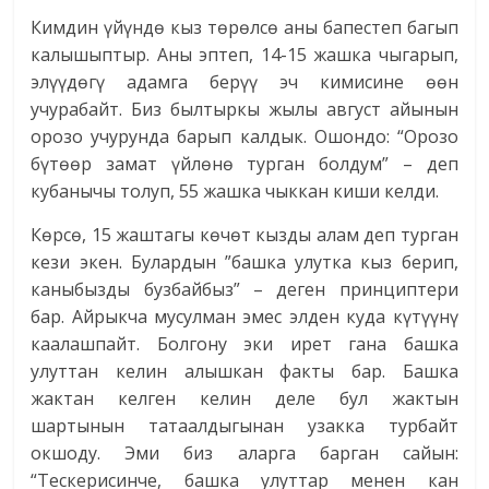
Кимдин үйүндө кыз төрөлсө аны бапестеп багып
калышыптыр. Аны эптеп, 14-15 жашка чыгарып,
элүүдөгү адамга берүү эч кимисине өөн
учурабайт. Биз былтыркы жылы август айынын
орозо учурунда барып калдык. Ошондо: “Орозо
бүтөөр замат үйлөнө турган болдум” – деп
кубанычы толуп, 55 жашка чыккан киши келди.
Көрсө, 15 жаштагы көчөт кызды алам деп турган
кези экен. Булардын ”башка улутка кыз берип,
каныбызды бузбайбыз” – деген принциптери
бар. Айрыкча мусулман эмес элден куда күтүүнү
каалашпайт. Болгону эки ирет гана башка
улуттан келин алышкан факты бар. Башка
жактан келген келин деле бул жактын
шартынын татаалдыгынан узакка турбайт
окшоду. Эми биз аларга барган сайын:
“Тескерисинче, башка улуттар менен кан