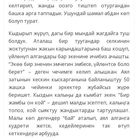
келтирип, жанды оозго тиштеп отургандан
башка арга таппадык. Ушундай шамал абдан көп
болуп турат.
Кыдырып жүрүп, дагы бир мындай жагдайга туш
болдук. Аталаш бир туугандар селкинин
жоктугунан жакын карындаштарына баш кошуп,
үйлөнүп алгандары бар экенине ичибиз ачышты.
“Экөө бир эненин эмчегин эмбесе, үйлөнтсө боло
берет” – деген чечимге келип алышкан. Аял
затынын кескин кыскарганына байланыштуу 50
жашка чейинки эркектер жубайсыз жүрө
беришет. Кыздын калыңы да кымбат экен. “Бир
жамбы он кой” – дешип малды эсептеп, калыңга
топоз, кой сыяктуу жандыктарды тартуулашат.
Малы көп дегендер “бай” аталып, аял алганга
кудрети жетсе, кедейлеринен так өтүп
кеткендери арбууда.