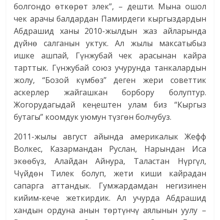
болгондо өткөрөт элек”, – дешти. Мына ошол
чек арачы балдардан Памирдеги кыргыздардын
Абдрашид ханы 2010-жылдын жаз айларында
дүйнө салганын уктук. Ал жылы максатыбыз
ишке ашпай, Гүнжубай чек арасынан кайра
тарттык. Гүнжубай союз учурунда танкалардын
жолу, “Бозой күмбөз” деген жери советтик
аскерлер жайгашкан борбору болуптур.
Жогорудагыдай кеңештен улам биз “Кыргыз
бутагы” коомдук уюмун түзгөн болчубуз.
2011-жылы август айында америкалык Жефф
Волкес, Казармандан Руслан, Нарындан Иса
экөөбүз, Алайдан Айнура, Таластан Нүргүл,
Чүйдөн Тилек болуп, жети киши кайрадан
сапарга аттандык. Гумжардамдан негизинен
кийим-кече жеткирдик. Ал учурда Абдрашид
хандын ордуна анын төртүнчү аялынын уулу –