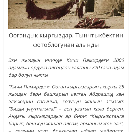
Оогандык кыргыздар. Тынчтыкбектин
фотоблогунан алынды
Эки жылдын ичинде Кичи Памирдеги 2000
адамдын ордуна өлгөндөн калганы 720 гана адам
бар болуп чыкты
“Кичи Памирдеги Ооган кыргыздарын акыркы 25
жылдан бери башкарып келген Абдрашид хан
эли-жерин сагынып, көзүнүн жашын агызып:
“Бизди унутпагыла!” – деп узатып кала берген.
Андагы кыргыздардын ар бири: “Кыргызстанга
барып, беш күн жашап өлсөм, арманым жок эле”,
– дегенин угуп, болкулдап ыйлап жибердик.