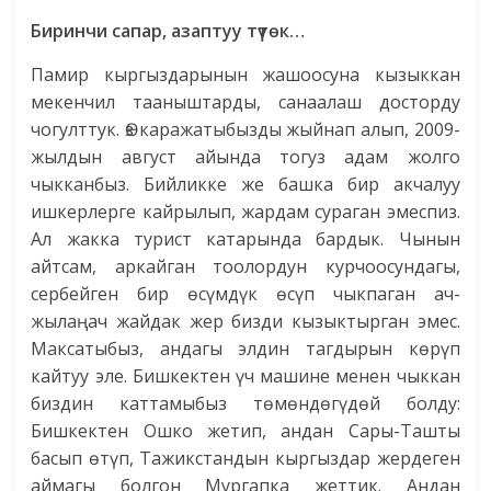
Биринчи сапар, азаптуу түтөк…
Памир кыргыздарынын жашоосуна кызыккан
мекенчил тааныштарды, санаалаш досторду
чогулттук. Өз каражатыбызды жыйнап алып, 2009-
жылдын август айында тогуз адам жолго
чыкканбыз. Бийликке же башка бир акчалуу
ишкерлерге кайрылып, жардам сураган эмеспиз.
Ал жакка турист катарында бардык. Чынын
айтсам, аркайган тоолордун курчоосундагы,
сербейген бир өсүмдүк өсүп чыкпаган ач-
жылаңач жайдак жер бизди кызыктырган эмес.
Максатыбыз, андагы элдин тагдырын көрүп
кайтуу эле. Бишкектен үч машине менен чыккан
биздин каттамыбыз төмөндөгүдөй болду:
Бишкектен Ошко жетип, андан Сары-Ташты
басып өтүп, Тажикстандын кыргыздар жердеген
аймагы болгон Мургапка жеттик. Андан