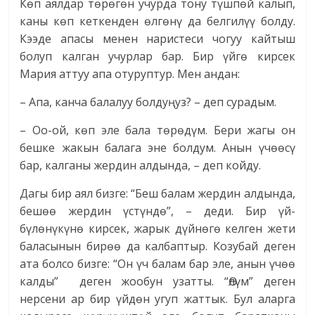
Көп аялдар төрөгөн учурда тону түшпөй калып,
каны көп кеткенден өлгөнү да белгилүү болду.
Кээде апасы менен наристеси чогуу кайтыш
болуп калган учурлар бар. Бир үйгө кирсек
Мария аттуу апа отуруптур. Мен андан:
– Апа, канча балалуу болдуңуз? – деп сурадым.
– Оо-ой, көп эле бала төрөдүм. Бери жагы он
бешке жакын балага эне болдум. Анын үчөөсү
бар, калганы жердин алдында, – деп койду.
Дагы бир аял бизге: “Беш балам жердин алдында,
бешөө жердин үстүндө”, – деди. Бир үй-
бүлөнүкүнө кирсек, жарык дүй­нөгө келген жети
баласынын бирөө да калбаптыр. Козубай деген
ата болсо бизге: “Он үч балам бар эле, анын үчөө
калды” деген жообун узатты. “Өлүм” деген
нерсени ар бир үйдөн угуп жаттык. Бул аларга