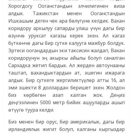
Хорогдогу Ооганстандын элчилигинен виза
алдык. Тажикстан менен Ооганстандын
Ишкашым деген чек ара бөлүгүнө келдик. Вахан
коридору аркылуу сапарды улаш үчүн дагы бир
өзүнчө уруксат кагазы керек экен. Ал кагаз
бүткөнчө дагы бир сутке калууга мажбур болдук.
Эртеси оогандардын эки таксисин жалдап, Вахан
коридорунун эң акыркы айылы болуп саналган
Сархадка жетип бардык. Ал жерден автоунааны
таштап, вахандыктардын ат, эшегин ижарага
алдык. Бир суткеге жергиликтүүлөр атты 16, ал
эми эшекти 8 доллардан беришет экен. Жолдон
биз көрбөгөн азап калган жок. Деңиз
деңгээлинен 5000 метр бийик ашууларды ашып
өтүүгө туура келди.
Биз менен бир орус, бир америкалык, дагы бир
ирландиялык жигит болуп, калганы кыргыздар