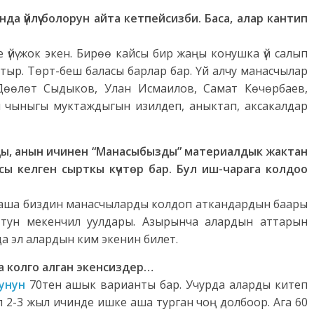
да үйлүү болорун айта кетпейсизби.
Баса, алар кантип
үйү жок экен. Бирөө кайсы бир жаңы конушка үй салып
тыр. Төрт-беш баласы барлар бар. Үй алчу манасчылар
Дөөлөт Сыдыков, Улан Исмаилов, Самат Көчөрбаев,
н чыныгы муктаждыгын изилдеп, аныктап, аксакалдар
ды, анын ичинен “Манасыбызды” материалдык жактан
ы келген сырткы күчтөр бар.
Бул иш-чарага колдоо
араша биздин манасчыларды колдоп аткандардын баары
улуттун мекенчил уулдары. Азырынча алардын аттарын
а эл алардын ким экенин билет.
а колго алган экенсиздер…
унун
70тен ашык варианты бар. Учурда аларды китеп
 2-3 жыл ичинде ишке аша турган чоң долбоор. Ага 60