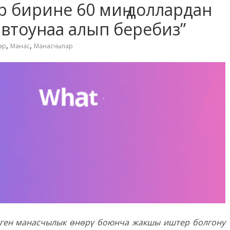
 бирине 60 миң доллардан
автоунаа алып беребиз”
,
,
ар
Манас
Манасчылар
лген манасчылык өнөрү боюнча жакшы иштер болгону