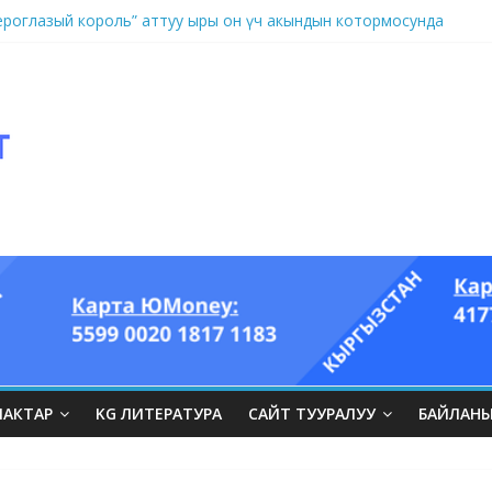
оглазый король” аттуу ыры он үч акындын котормосунда
ЛАКТАР
KG ЛИТЕРАТУРА
САЙТ ТУУРАЛУУ
БАЙЛАН