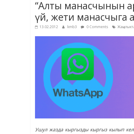
“Алты манасчынын ар
үй, жети манасчыга 
13.02.2012
kmb3
0 Comments
Жаңылыкт
Ушул жазда кыргызды кыргыз кылып ке