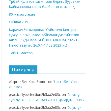
Төрөбай Кулатов шым таап берип, Зууракан
Кайназарова казак балбанын жыкканда
80 макал-лакап
Сүйлөбөс кыз
Карачач Чокморова: “Сүймөнкул Көкөмерен
суусуна агып, өпкөсүнө, бөйрөгүнө суук тийгизип
алган…” (Динара БЕЙШЕНАЛИЕВА, “Азия
Ньюс” гезити, 26.07–17.08.2023-ж.)
Табышмактар
Пикирлер
Жыргалбек Касаболот
on
Токтобек Үсөнов.
«Олжо»
practicallyperfection2b5aa2e83c
on
“Улуктун
күйгөнү” же “С… га” жазылган ырлардын сыры
practicallyperfection2b5aa2e83c
on
“Улуктун