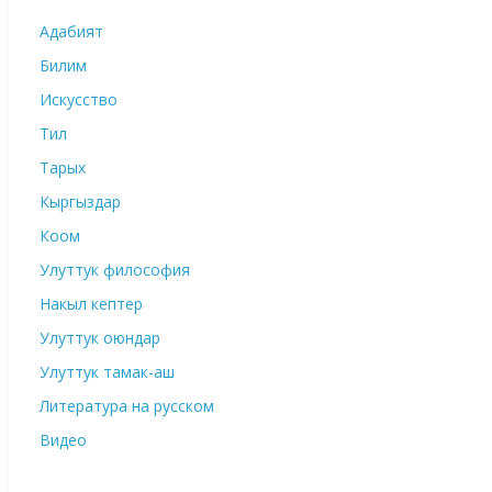
Адабият
Билим
Искусство
Тил
Тарых
Кыргыздар
Коом
Улуттук философия
Накыл кептер
Улуттук оюндар
Улуттук тамак-аш
Литература на русском
Видео