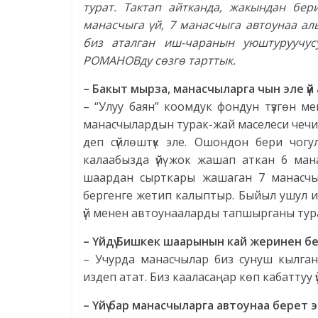
турат.
Тактап айтканда, жакындан бер
манасчыга үй, 7 манасчыга автоунаа ал
биз аталган иш-чаранын уюштуруучус
РОМАНОВду сөзгө тарттык.
– Бакыт мырза, манасчыларга чын эле ү
– “Улуу баян” коомдук фондун түзгөн м
манасчылардын турак-жай маселеси чечи
деп сүйлөштүк эле. Ошондон бери чог
калаабызда үйү жок жашап аткан 6 ма
шаардан сырткары жашаган 7 манасчы
бергенге жетип калыптыр. Быйыл ушул 
үй менен автоунааларды тапшырганы тур
– Үйдү Бишкек шаарынын кай жеринен б
– Учурда манасчылар биз сунуш кылган
издеп атат. Биз кааласаңар көп кабаттуу 
– Үйү бар манасчыларга автоунаа берет 