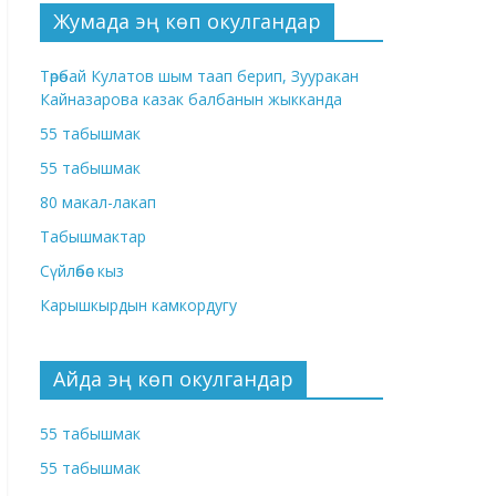
Жумада эң көп окулгандар
Төрөбай Кулатов шым таап берип, Зууракан
Кайназарова казак балбанын жыкканда
55 табышмак
55 табышмак
80 макал-лакап
Табышмактар
Сүйлөбөс кыз
Карышкырдын камкордугу
Айда эң көп окулгандар
55 табышмак
55 табышмак