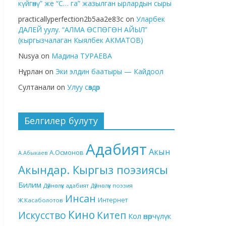
күйгөнү” же “С… га” жазылган ырлардын сыры
practicallyperfection2b5aa2e83c
on
Уларбек
ДАЛЕЙ уулу. “АЛМА ӨСПӨГӨН АЙЫЛ”
(кыргызчалаган Кыялбек АКМАТОВ)
Nusya
on
Мадина ТУРАЕВА
Нұрлан
on
Эки элдин баатыры — Кайдоол
Султанали
on
Улуу сөздөр
Белгилер булуту
Адабият
Акын
А.Осмонов
А.Абыкаев
Акындар. Кыргыз поэзиясы
Билим
Дүйнөлүк адабият
Дүйнөлүк поэзия
Инсан
Интернет
Ж.Касаболотов
Кино
Китеп
Искусство
Кол өнөрчүлүк