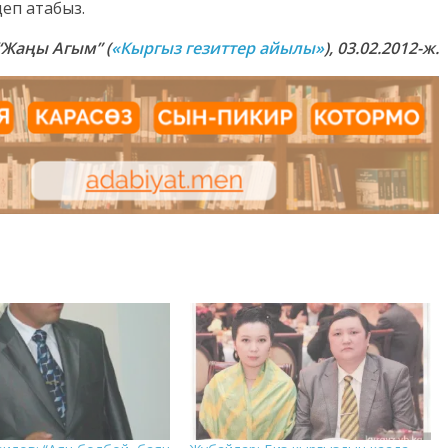
деп атабыз.
 “Жаңы Агым”
(
«Кыргыз гезиттер айылы»
), 03.02.2012-ж.