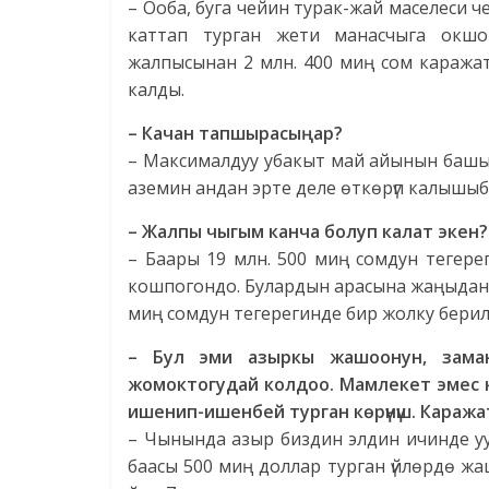
– Ооба, буга чейин турак-жай маселеси 
каттап турган жети манасчыга окшо
жалпысынан 2 млн. 400 миң сом каража
калды.
– Качан тапшырасыңар?
– Максималдуу убакыт май айынын башы 
аземин андан эрте деле өткөрүп калышыбы
– Жалпы чыгым канча болуп калат экен?
– Баары 19 млн. 500 миң сомдун тегер
кошпогондо. Булардын арасына жаңыдан 
миң сомдун тегерегинде бир жолку берилү
– Бул эми азыркы жашоонун, зама
жомоктогудай колдоо.
Мамлекет эмес 
ишенип-ишенбей турган көрүнүш. Караж
– Чынында азыр биздин элдин ичинде уу
баасы 500 миң доллар турган үйлөрдө жа