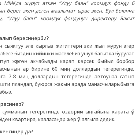
и ММКда жүрүп аткан “Улуу баян” коомдук фонду 6
ып берет экен деген маалымат ырас экен. Бул боюнча
у, “Улуу баян” коомдук фондунун директору Бакыт
й алып бересиңерби?
ен сыяктуу эле кыргыз жигиттери эки жыл мурун эгер
лбесе биздин кийинки маселебиз ушул багытка бурулат
ултуп жүргөн акчабызды карап көрсөк быйыл борбор
насчынын ар бирине 60 миң доллардын тегерегинде,
га 7-8 миң доллардын тегерегинде автоунаа сатып
ишти пландап, буюрса жакын арада манасчыларыбызга
абыз.
ересиңер?
 сумманын тегерегинде өздөрүнүн ыңгайына карата үй
үйдөн квартира, кааласаңар жер үй алгыла дедик.
экенсиңер да?