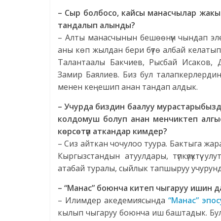
– Сыр болбосо, кайсы манасчылар жакын
тандалып алынды?
– Алты манасчынын бешөөнүн чындап эле 
аны көп жылдан бери бүтө албай келатып
Талантаалы Бакчиев, Рысбай Исаков, 
Замир Баялиев. Биз бул талапкерлерди
менен кеңешип анан тандап алдык.
– Учурда биздин баалуу мурастарыбыз
колдомуш болуп анан менчиктеп алгыс
көрсөтүп аткандар кимдер?
– Сиз айткан чочулоо туура. Бактыга ж
Кыргызстандын атуулдары, түпкүлүктүү 
атабай туралы, сыйлык тапшыруу учурунд
– “Манас” боюнча китеп чыгаруу ишин д
– Илимдер акедемиясында
“Манас” эпос
кылып чыгаруу боюнча иш баштадык. Бул