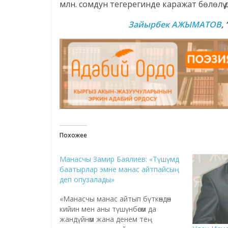
млн. сомдун тегерегинде каражат бөлөлү 
Зайырбек АЖЫМАТОВ
,
Похожее
Манасчы Замир Баялиев: «Түшүмдө
баатырлар эмне манас айтпайсың
деп опузалады»
«Манасчы манас айтып бүткөндөн
кийин мен аны түшүнбөсөм да
жандүйнөм жана денем тең