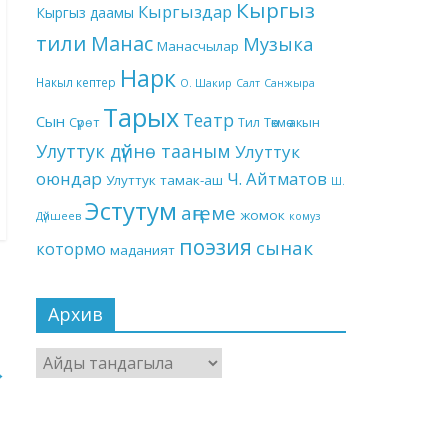
Кыргыз
Кыргыздар
Кыргыз даамы
тили
Манас
Музыка
Манасчылар
Нарк
Накыл кептер
О. Шакир
Салт
Санжыра
Тарых
Театр
Сын
Төкмө акын
Сүрөт
Тил
Улуттук дүйнө тааным
Улуттук
оюндар
Ч. Айтматов
Улуттук тамак-аш
Ш.
Эстутум
аңгеме
жомок
Дүйшеев
комуз
поэзия
сынак
котормо
маданият
Архив
Архив
→