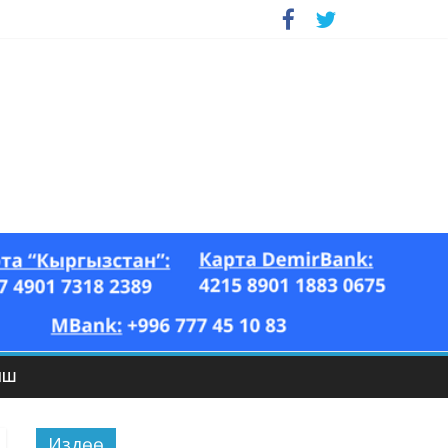
ЫШ
Издөө