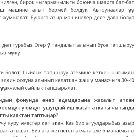
чечилген, бирок чыгармачылыгы боюнча шаарга бат-бат
ш машине алып бермей болдук. Автоунаалар үчүн
т жумшалат. Буюрса азыр машинелер деле даяр болуп
деп турабыз. Эгер үй тандалып алынып бүтсө тапшыруу
з мүмкүн.
еги болот. Сыйлык тапшыруу аземине кеткен чыгымды
элдин оозуна алынып келаткан жаш үч манасчыга 30-40
үчү акчалай сыйлык тапшырылат.
ндын фонунда өнөр адамдарына жасалып аткан
коомдук уюмдун ушундай иш жасап атканы чынында
атты каяктан таптыңар?
чу куру эместер көп экен. Кээ бир атуулдарыбыз азыр
шап атышат. Биз ага жетпеген акчага эле 6 манасчыны