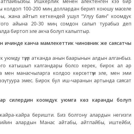
п атпайбызбы. Ишкерлик менен алектенген кээ бир
 колдоп 100-200 миң доллардан берип коюшу маселе
ры, жана айтып кеткендей ушул “Улуу баян” коомдук
ортого айына 20-30 миң сомдон салып турабыз деп
жылда биртоп эле акча болуп калыптыр.
н ичинде канча мамлекеттик чиновник же саясатчы
ук уюмду түзүп атканда анын баарынын алдын алганбыз.
го катышып калгандары болсо керек, бирок ал ар
 мен манасчыларга колдоо көрсөттүм эле, мен эми
зү туура эмес. Бирок бул иш-чаранын артында саясат
чылар силердин коомдук уюмга көз каранды болуп
кайра-кайра беришти. Биз болгону алардын негизги
кийин алардын Манас айтабы, айтпайбы, иштейби,