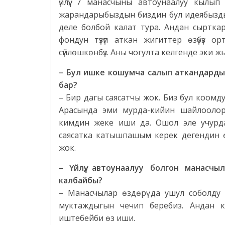
үйлүү, 7 манасчыны автоунаалуу кылы
жарандарыбыздын биздин бул идеябызды
деле болбой калат тура. Андан сыртка
фондун түзүп аткан жигиттер өзүбүз 
сүйлөшкөнбүз. Аны чогулта келгенде эки 
– Бул ишке кошумча салып аткандарды
бар?
– Бир дагы саясатчы жок. Биз бул коомд
Арасында эми мурда-кийин шайлоолор
кимдин жеке иши да. Ошол эле учурда
саясатка катышпашым керек дегендин ө
жок.
– Үйлүү, автоунаалуу болгон манас
калбайбы?
– Манасчылар өздөрү да ушул соболду 
муктаждыгын чечип беребиз. Андан 
иштебейби өз иши.