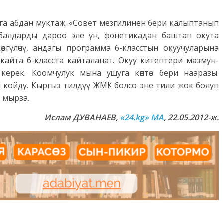
га абдан муктаж. «Совет мезгилинен бери калыптанып
балдарды дароо эле үн, фонетикадан баштап окута
өргүлөчү, андагы программа 6-класстын окуучуларына
кайта 6-класста кайталанат. Окуу китептери мазмун-
керек. Коомчулук мына ушуга көптөн бери нааразы.
 койду. Кыргыз тилдүү ЖМК болсо эне тили жок болуп
 мырза.
Ислам ДУВАНАЕВ,
«24.kg» MA
, 22.05.2012-ж.