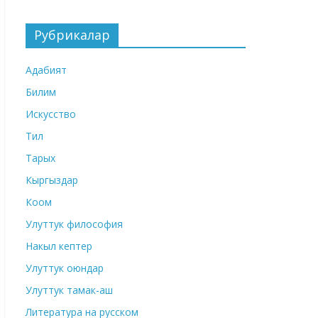
Рубрикалар
Адабият
Билим
Искусство
Тил
Тарых
Кыргыздар
Коом
Улуттук философия
Накыл кептер
Улуттук оюндар
Улуттук тамак-аш
Литература на русском