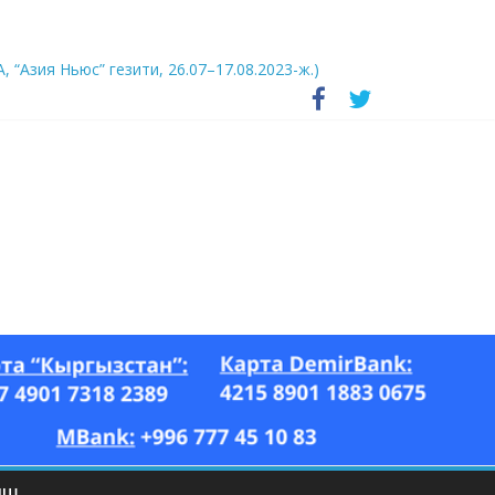
А, “Азия Ньюс” гезити, 26.07–17.08.2023-ж.)
ЫШ