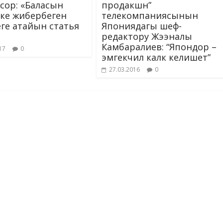
сор: «Баласын
продакшн”
ке жибербеген
телекомпаниясынын
еге атайын статья
Япониядагы шеф-
редактору Жээналы
Камбаралиев: “Япондор –
17
0
эмгекчил калк келишет”
27.03.2016
0