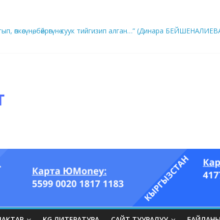
ып, өпкөсүнө, бөйрөгүнө суук тийгизип алган…” (Динара БЕЙШЕНАЛИЕВ
ры он үч акындын котормосунда
ЛАКТАР
KG ЛИТЕРАТУРА
САЙТ ТУУРАЛУУ
БАЙЛАН