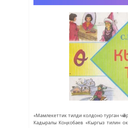
«Мамлекеттик тилди колдоно турган чөйр
Кадыралы Коңкобаев «Кыргыз тилин оку