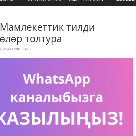
 Мамлекеттик тилди
өлөр толтура
,
ыргыз тили
Тил