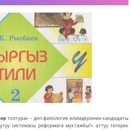
өлөр толтура» – деп филология илимдеринин кандидаты
туу системасы реформага муктажбы?» аттуу тегерек