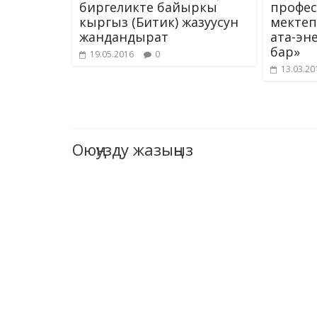
биргеликте байыркы
профес
кыргыз (Битик) жазуусун
мектеп
жандандырат
ата-эн
бар»
19.05.2016
0
13.03.20
Оюңузду жазыңыз