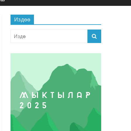
Издөө