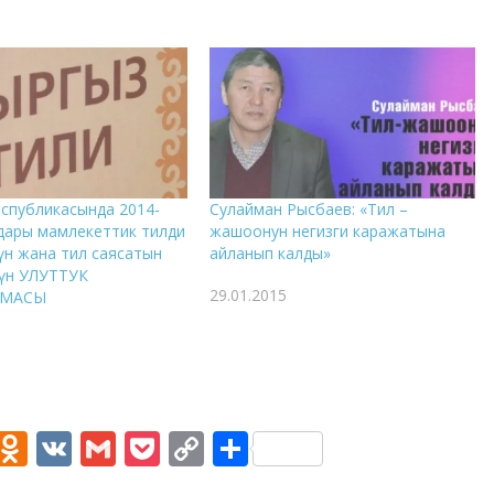
спубликасында 2014-
Сулайман Рысбаев: «Тил –
дары мамлекеттик тилди
жашоонун негизги каражатына
нүн жана тил саясатын
айланып калды»
үнүн УЛУТТУК
29.01.2015
ММАСЫ
M
O
V
G
P
C
S
e
d
K
m
o
o
h