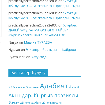
practicallyperfection2b5aa2e83c
on
“Улуктун
күйгөнү” же “С… га” жазылган ырлардын сыры
practicallyperfection2b5aa2e83c
on
“Улуктун
күйгөнү” же “С… га” жазылган ырлардын сыры
practicallyperfection2b5aa2e83c
on
Уларбек
ДАЛЕЙ уулу. “АЛМА ӨСПӨГӨН АЙЫЛ”
(кыргызчалаган Кыялбек АКМАТОВ)
Nusya
on
Мадина ТУРАЕВА
Нұрлан
on
Эки элдин баатыры — Кайдоол
Султанали
on
Улуу сөздөр
Белгилер булуту
Адабият
Акын
А.Осмонов
А.Абыкаев
Акындар. Кыргыз поэзиясы
Билим
Дүйнөлүк адабият
Дүйнөлүк поэзия