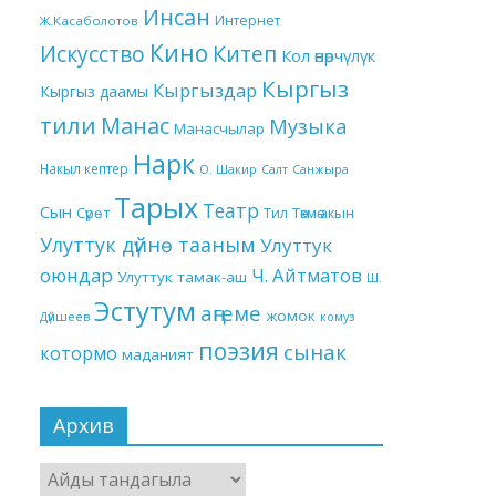
Инсан
Интернет
Ж.Касаболотов
Кино
Китеп
Искусство
Кол өнөрчүлүк
Кыргыз
Кыргыздар
Кыргыз даамы
тили
Манас
Музыка
Манасчылар
Нарк
Накыл кептер
О. Шакир
Салт
Санжыра
Тарых
Театр
Сын
Төкмө акын
Сүрөт
Тил
Улуттук дүйнө тааным
Улуттук
оюндар
Ч. Айтматов
Улуттук тамак-аш
Ш.
Эстутум
аңгеме
жомок
Дүйшеев
комуз
поэзия
сынак
котормо
маданият
Архив
Архив