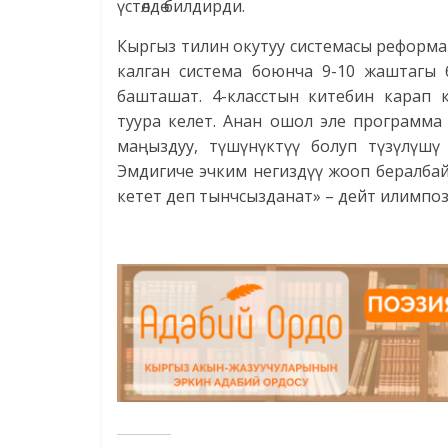
үстөлдө билдирди.
Кыргыз тилин окутуу системасы реформа
калган система боюнча 9-10 жаштагы 
башташат. 4-класстын китебин карап к
туура келет. Анан ошол эле программа 
маңыздуу, түшүнүктүү болуп түзүлүшү 
Эмдигиче эчким негиздүү жооп бералбай
кетет деп тынчсызданат» – дейт илимпоз