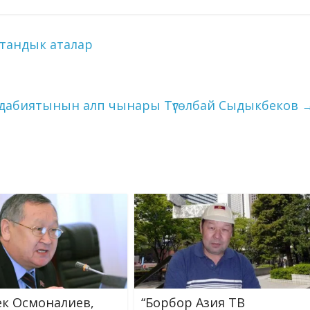
s
n
ai
ck
p
ar
e
o
l
et
y
e
тандык аталар
n
kl
Li
g
as
n
er
s
k
дабиятынын алп чынары Түгөлбай Сыдыкбеков
ni
ki
к Осмоналиев,
“Борбор Азия ТВ