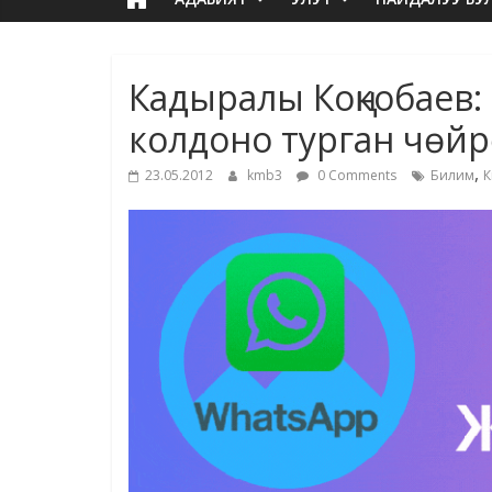
Кадыралы Коңкобаев:
колдоно турган чөйр
,
23.05.2012
kmb3
0 Comments
Билим
К