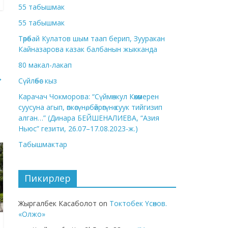
55 табышмак
55 табышмак
Төрөбай Кулатов шым таап берип, Зууракан
Кайназарова казак балбанын жыкканда
80 макал-лакап
→
Сүйлөбөс кыз
Карачач Чокморова: “Сүймөнкул Көкөмерен
суусуна агып, өпкөсүнө, бөйрөгүнө суук тийгизип
алган…” (Динара БЕЙШЕНАЛИЕВА, “Азия
Ньюс” гезити, 26.07–17.08.2023-ж.)
Табышмактар
Пикирлер
Жыргалбек Касаболот
on
Токтобек Үсөнов.
«Олжо»