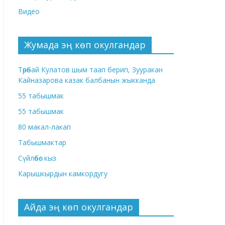
Видео
Жумада эң көп окулгандар
Төрөбай Кулатов шым таап берип, Зууракан
Кайназарова казак балбанын жыкканда
55 табышмак
55 табышмак
80 макал-лакап
Табышмактар
Сүйлөбөс кыз
Карышкырдын камкордугу
Айда эң көп окулгандар