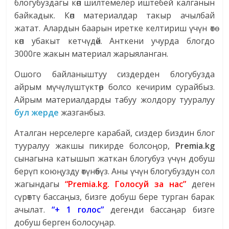
блогубуздагы көп шилтемелер иштебей калганын
байкадык. Көп материалдар такыр ачылбай
жатат. Алардын баарын иретке келтириш үчүн өтө
көп убакыт кетчүдөй. Анткени учурда блогдо
3000ге жакын материал жарыяланган.
Ошого байланыштуу сиздерден блогубузда
айрым мүчүлүштүктөр болсо кечирим сурайбыз.
Айрым материалдарды табуу жолдору тууралуу
бул жерде
жазганбыз.
Аталган нерселерге карабай, сиздер биздин блог
тууралуу жакшы пикирде болсоңор,
Premia.kg
сынагына катышып жаткан блогубуз үчүн добуш
берүп коюңузду өтүнөбүз. Аны үчүн блогубуздун сол
жагындагы
“Premia.kg. Голосуй за нас”
деген
сүрөттү бассаңыз, бизге добуш бере турган барак
ачылат.
“+ 1 голос”
дегенди бассаңар бизге
добуш берген болосуңар.