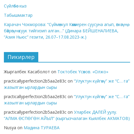
Сүйлөбөс кыз
Табышмактар
Карачач Чокморова: “Сүймөнкул Көкөмерен суусуна агып, өпкөсүнө,
бөйрөгүнө суук тийгизип алган…” (Динара БЕЙШЕНАЛИЕВА,
“Азия Ньюс” гезити, 26.07–17.08.2023-ж.)
Пикирлер
Жыргалбек Касаболот
on
Токтобек Үсөнов. «Олжо»
practicallyperfection2b5aa2e83c
on
“Улуктун күйгөнү” же “С… га”
жазылган ырлардын сыры
practicallyperfection2b5aa2e83c
on
“Улуктун күйгөнү” же “С… га”
жазылган ырлардын сыры
practicallyperfection2b5aa2e83c
on
Уларбек ДАЛЕЙ уулу.
“АЛМА ӨСПӨГӨН АЙЫЛ” (кыргызчалаган Кыялбек АКМАТОВ)
Nusya
on
Мадина ТУРАЕВА