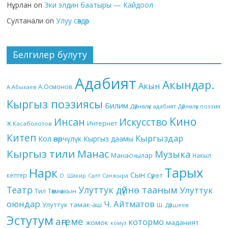
Нұрлан
on
Эки элдин баатыры — Кайдоол
Султанали
on
Улуу сөздөр
Белгилер булуту
Адабият
Акындар.
Акын
А.Осмонов
А.Абыкаев
Кыргыз поэзиясы
Билим
Дүйнөлүк адабият
Дүйнөлүк поэзия
Кино
Инсан
Искусство
Интернет
Ж.Касаболотов
Китеп
Кыргыздар
Кол өнөрчүлүк
Кыргыз даамы
Кыргыз тили
Манас
Музыка
Манасчылар
Накыл
Тарых
Нарк
Сын
кептер
Сүрөт
О. Шакир
Салт
Санжыра
Театр
Улуттук дүйнө тааным
Улуттук
Төкмө акын
Тил
оюндар
Ч. Айтматов
Улуттук тамак-аш
Ш. Дүйшеев
Эстутум
аңгеме
котормо
жомок
маданият
комуз