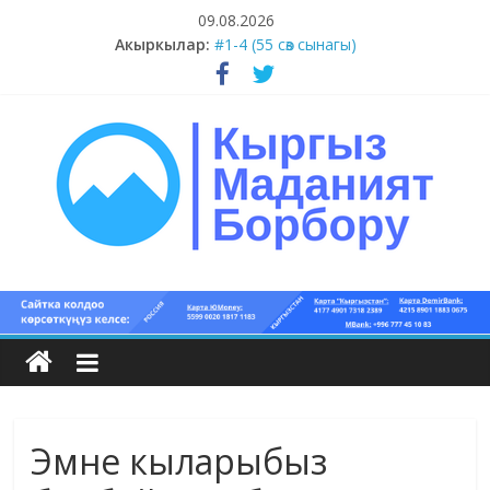
Skip
09.08.2026
#5-8 (55 сөз сынагы)
to
Акыркылар:
#1-4 (55 сөз сынагы)
content
#13-14 (55 сөз сынагы)
#11-12 (55 сөз сынагы)
#9-10 (55 сөз сынагы)
Кыргыз
маданият
борбору
Эмне кыларыбыз
Кыргыз
маданияты