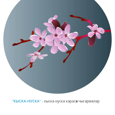
"КЫСКА-НУСКА"
- кыска-нуска карасөз чыгармалар