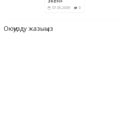
экен»
07.05.2009
0
Оюңузду жазыңыз