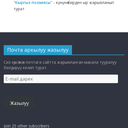
"Кыргыз поэзиясы"
- күнүнө бирден ыр жарыяланып
турат
Почта аркылуу жазылуу
Сиз көрсөткөн почтага сайтта жарыяланган макала тууралуу
билдирүү келип турат.
E-
mail
дарек
Жазылуу
Join 25 other subscribers