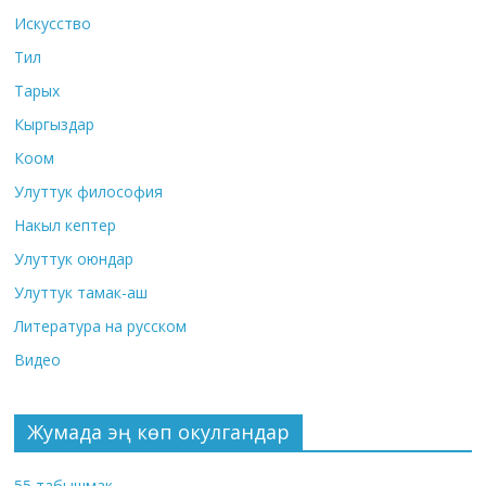
Искусство
Тил
Тарых
Кыргыздар
Коом
Улуттук философия
Накыл кептер
Улуттук оюндар
Улуттук тамак-аш
Литература на русском
Видео
Жумада эң көп окулгандар
55 табышмак