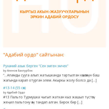
"Адабий ордо" сайтынан:
Руханий азык берген “Сен эмген эмчек”
by Аленов Бахпурбек
“…Апамды сууга алып жатышканда тартылган көшөгөнүн баш
жагында карап отурган элем. Акыркы жолу болсо да […]
#13-14 (55 сөз)
by Адабий Ордо
#13 Пальто Турмушка чыгып жаткан кыз жашыл түстөгү
жеңил пальтону өзү тандап алган. Бирок бир […]