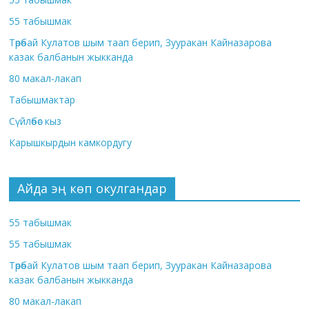
55 табышмак
Төрөбай Кулатов шым таап берип, Зууракан Кайназарова
казак балбанын жыкканда
80 макал-лакап
Табышмактар
Сүйлөбөс кыз
Карышкырдын камкордугу
Айда эң көп окулгандар
55 табышмак
55 табышмак
Төрөбай Кулатов шым таап берип, Зууракан Кайназарова
казак балбанын жыкканда
80 макал-лакап