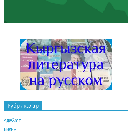
Рубрикалар
Адабият
Билим