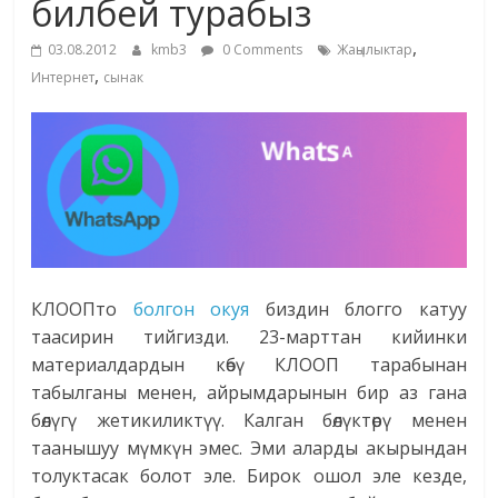
билбей турабыз
жана
,
адабияты
03.08.2012
kmb3
0 Comments
Жаңылыктар
,
Интернет
сынак
КЛООПто
болгон окуя
биздин блогго катуу
таасирин тийгизди. 23-марттан кийинки
материалдардын көбү КЛООП тарабынан
табылганы менен, айрымдарынын бир аз гана
бөлүгү жетикиликтүү. Калган бөлүктөрү менен
таанышуу мүмкүн эмес. Эми аларды акырындан
толуктасак болот эле. Бирок ошол эле кезде,