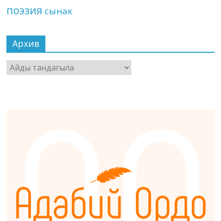
поэзия
сынак
Архив
Архив