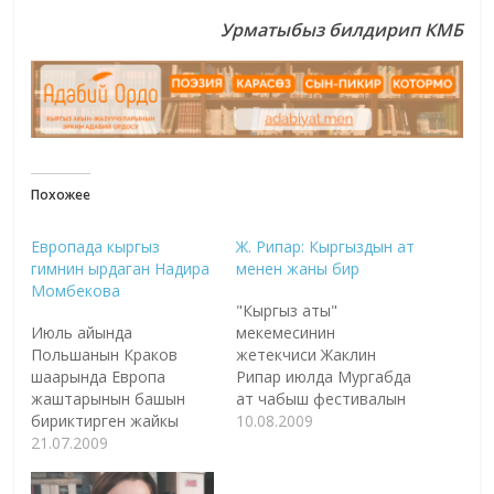
Урматыбыз билдирип КМБ
Похожее
Европада кыргыз
Ж. Рипар: Кыргыздын ат
гимнин ырдаган Надира
менен жаны бир
Момбекова
"Кыргыз аты"
Июль айында
мекемесинин
Польшанын Краков
жетекчиси Жаклин
шаарында Европа
Рипар июлда Мургабда
жаштарынын башын
ат чабыш фестивалын
бириктирген жайкы
уюштуруп өткөрүп жүргөндө
10.08.2009
окуу өттү. Ага учурда
21.07.2009
"Азаттыкка" маек
Түркиянын Стамбул
курган. Жаклин Рипар: -
шаарында билим алып
Мургабда ат чабыш