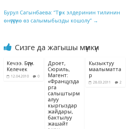
k
p
er
s
n
ni
k
Бурул Сагынбаева: “Түрк элдеринин тилинин
ki
өнүгүүсүнө өз салымыбызды кошолу”
→
Сизге да жагышы мүмкүн
Кечээ. Бүгүн.
Дроет,
Кызыктуу
Келечек
Сюриль,
маалыматта
Магент:
р
12.04.2010
0
«Французда
28.03.2011
2
рга
салыштырм
алуу
кыргыздар
жайдары,
бактылуу
жашайт