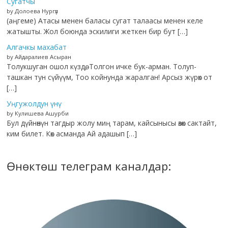
Сугатчы
by Долоева Нургүл
(аңгеме) Атасы менен баласы сугат талаасы менен келе
жатышты. Жол боюнда эскилиги жеткен бир бут […]
Алгачкы махабат
by Айдаралиев Асыран
Толукшуган ошол күздө, Толгон ичке бук-арман. Толуп-
ташкан тун сүйүүм, Тоо койнунда жаралган! Арсыз жүрөк от
[…]
Уңгужолдун үнү
by Кулишева Ашурби
Бул дүйнөнүн тагдыр жолу миң тарам, кайсынысы өзөк сактайт,
ким билет. Көк асманда Ай адашып […]
Өнөктөш телеграм каналдар: