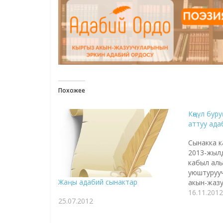
Похожее
Көңүл бур
аттуу ада
Сынакка к
2013-жыл
кабыл алы
уюштурууч
Жаңы адабий сынактар
акын-жаз
бирикмеси
16.11.2012
25.07.2012
Кыргызст
жазуучул
чыгармачы