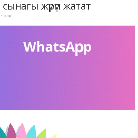
сынагы жүрүп жатат
,
сынак