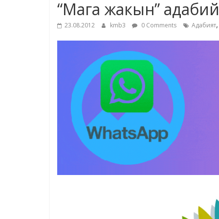
“Мага жакын” адабий 
23.08.2012
kmb3
0 Comments
Адабият