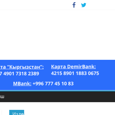
ЫШ
Издөө