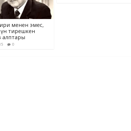
ири менен эмес,
чүн тирешкен
 алптары
15
0