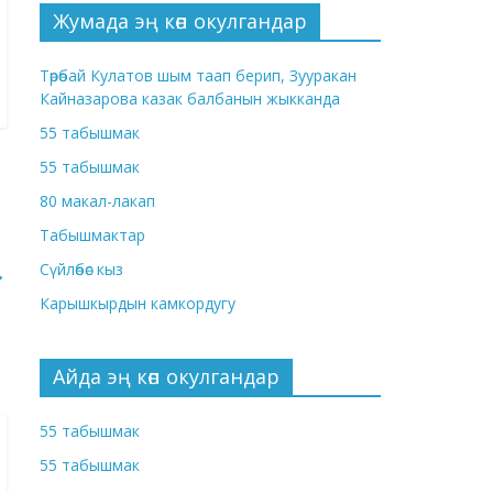
Жумада эң көп окулгандар
Төрөбай Кулатов шым таап берип, Зууракан
Кайназарова казак балбанын жыкканда
55 табышмак
55 табышмак
80 макал-лакап
Табышмактар
Сүйлөбөс кыз
→
Карышкырдын камкордугу
Айда эң көп окулгандар
55 табышмак
55 табышмак