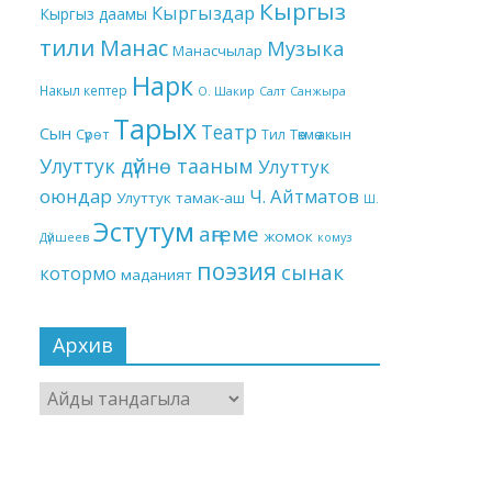
Кыргыз
Кыргыздар
Кыргыз даамы
тили
Манас
Музыка
Манасчылар
Нарк
Накыл кептер
О. Шакир
Салт
Санжыра
Тарых
Театр
Сын
Төкмө акын
Сүрөт
Тил
Улуттук дүйнө тааным
Улуттук
оюндар
Ч. Айтматов
Улуттук тамак-аш
Ш.
Эстутум
аңгеме
жомок
Дүйшеев
комуз
поэзия
сынак
котормо
маданият
Архив
Архив