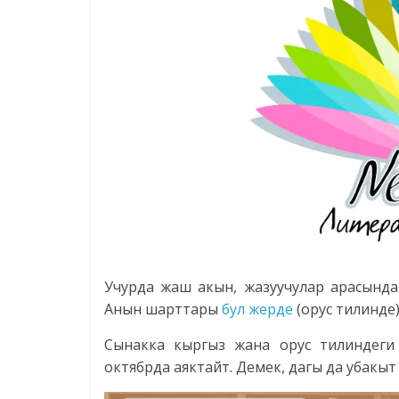
Учурда жаш акын, жазуучулар арасынд
Анын шарттары
бул жерде
(орус тилинде)
Сынакка кыргыз жана орус тилиндеги 
октябрда аяктайт. Демек, дагы да убакыт