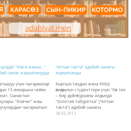
уңуздар! “Мага жакын…”
“Алтын такта” адабий сынагы
бий сынак жарыяланууда
жарыяланды
атышуу үчүн чыгармалар
Кыргызстандын жана КМШ
дын 13-январына чейин
өлкөлөрүнүн студенттери үчүн “Көп тил
нат. Сынактын
– бир дүйнө” урааны алдында
улары: “Ковчег” жаш
“Золотая табуретка” (“Алтын
уучулардын чыгармачыл
такта”) адабий сынагы
 Сынактын максаты:
жарыяланды, чыгармаларды
28.02.2012
андын жаш акын-
тапшыруу мөөнөтү 2012-жылдын 1-
арынын танышуусун жана
апрелине чейин КР Жаштар
л активдүүлүгүн
министрлиги, “Кыргызстандын