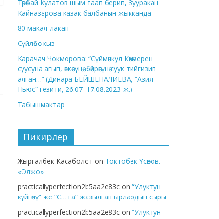
Төрөбай Кулатов шым таап берип, Зууракан
Кайназарова казак балбанын жыкканда
80 макал-лакап
Сүйлөбөс кыз
Карачач Чокморова: “Сүймөнкул Көкөмерен
суусуна агып, өпкөсүнө, бөйрөгүнө суук тийгизип
алган…” (Динара БЕЙШЕНАЛИЕВА, “Азия
Ньюс” гезити, 26.07–17.08.2023-ж.)
Табышмактар
Пикирлер
Жыргалбек Касаболот
on
Токтобек Үсөнов.
«Олжо»
practicallyperfection2b5aa2e83c
on
“Улуктун
күйгөнү” же “С… га” жазылган ырлардын сыры
practicallyperfection2b5aa2e83c
on
“Улуктун