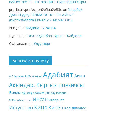
күйгөнү” же “С… га” жазылган ырлардын сыры
practicallyperfection2b5aa2e83c
on
Уларбек
ДАЛЕЙ уулу. “АЛМА ӨСПӨГӨН АЙЫЛ”
(кыргызчалаган Кыялбек АКМАТОВ)
Nusya
on
Мадина ТУРАЕВА
Нұрлан
on
Эки элдин баатыры — Кайдоол
Султанали
on
Улуу сөздөр
Белгилер булуту
Адабият
Акын
А.Осмонов
А.Абыкаев
Акындар. Кыргыз поэзиясы
Билим
Дүйнөлүк адабият
Дүйнөлүк поэзия
Инсан
Интернет
Ж.Касаболотов
Кино
Китеп
Искусство
Кол өнөрчүлүк