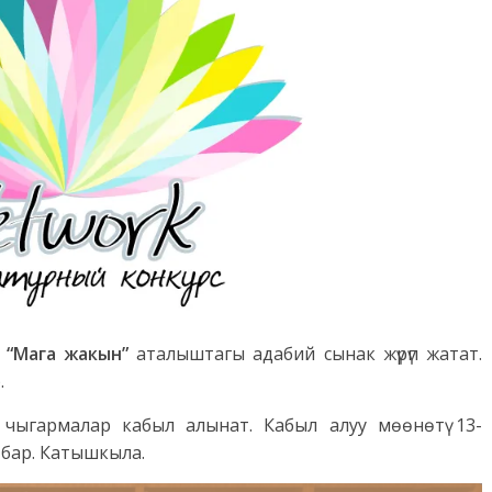
а
“Мага жакын”
аталыштагы адабий сынак жүрүп жатат.
.
чыгармалар кабыл алынат. Кабыл алуу мөөнөтү 13-
 бар. Катышкыла.