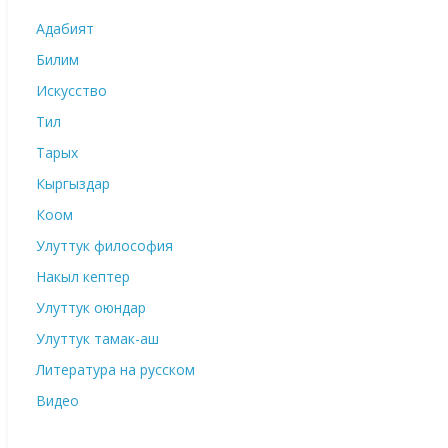
Адабият
Билим
Искусство
Тил
Тарых
Кыргыздар
Коом
Улуттук философия
Накыл кептер
Улуттук оюндар
Улуттук тамак-аш
Литература на русском
Видео