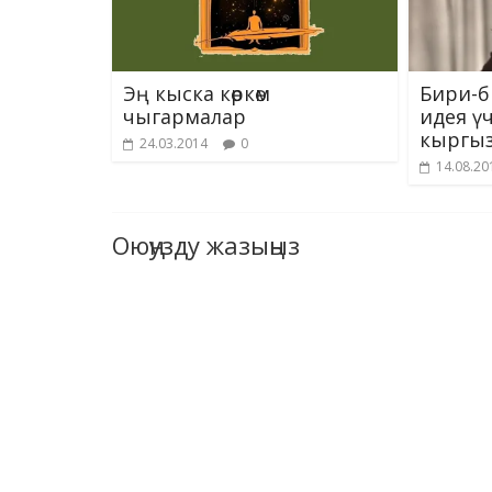
Эң кыска көркөм
Бири-б
чыгармалар
идея ү
кыргыз
24.03.2014
0
14.08.20
Оюңузду жазыңыз