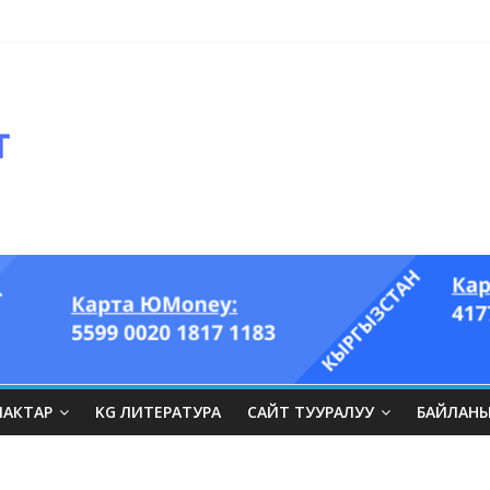
оглазый король” аттуу ыры он үч акындын котормосунда
ЛАКТАР
KG ЛИТЕРАТУРА
САЙТ ТУУРАЛУУ
БАЙЛАН