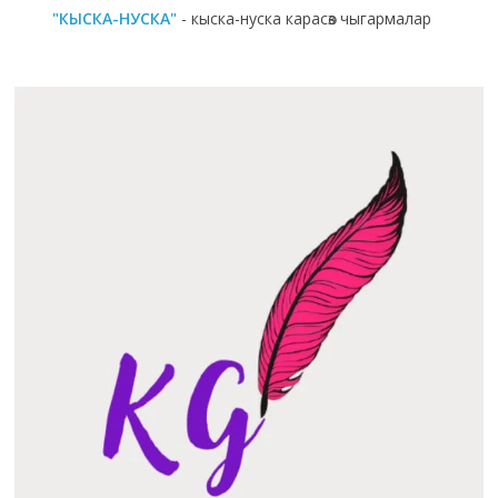
"КЫСКА-НУСКА"
- кыска-нуска карасөз чыгармалар