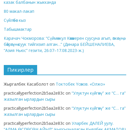
казак балбанын жыкканда
80 макал-лакап
Сүйлөбөс кыз
Табышмактар
Карачач Чокморова: “Сүймөнкул Көкөмерен суусуна агып, өпкөсүнө,
бөйрөгүнө суук тийгизип алган…” (Динара БЕЙШЕНАЛИЕВА,
“Азия Ньюс” гезити, 26.07–17.08.2023-ж.)
Пикирлер
Жыргалбек Касаболот
on
Токтобек Үсөнов. «Олжо»
practicallyperfection2b5aa2e83c
on
“Улуктун күйгөнү” же “С… га”
жазылган ырлардын сыры
practicallyperfection2b5aa2e83c
on
“Улуктун күйгөнү” же “С… га”
жазылган ырлардын сыры
practicallyperfection2b5aa2e83c
on
Уларбек ДАЛЕЙ уулу.
“АЛМА ӨСПӨГӨН АЙЫЛ” (кыргызчалаган Кыялбек АКМАТОВ)