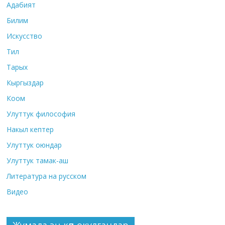
Адабият
Билим
Искусство
Тил
Тарых
Кыргыздар
Коом
Улуттук философия
Накыл кептер
Улуттук оюндар
Улуттук тамак-аш
Литература на русском
Видео