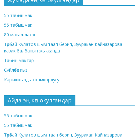
Жумада эң көп окулгандар
55 табышмак
55 табышмак
80 макал-лакап
Төрөбай Кулатов шым таап берип, Зууракан Кайназарова
казак балбанын жыкканда
Табышмактар
Сүйлөбөс кыз
Карышкырдын камкордугу
Айда эң көп окулгандар
55 табышмак
55 табышмак
Төрөбай Кулатов шым таап берип, Зууракан Кайназарова