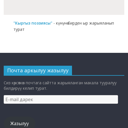
"Кыргыз поэзиясы"
- күнүнө бирден ыр жарыяланып
турат
Почта аркылуу жазылуу
Сиз көрсөткөн почтага сайтта жарыяланган макала тууралуу
билдирүү келип турат.
E-
mail
дарек
Жазылуу