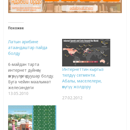
Похожее
Латын арибине
атаандаштар пайда
болду
6-майдан тарта
Интернеттин кыргыз
интернет дүйнөсү
тилдүү сегменти.
өзгөрүүлөргө дуушар болду.
Абалы, маселелери,
Буга чейин маалымат
өнүгүү жолдору
желесиндеги
сайттардын аты жалаң
13.05.2010
27.02.2012
латын арибинде
жазылып келген болсо,
эми башка ариптерди
да колдонууга
мүмкүнчүлүк түзүлдү.
Маалымат желесиндеги