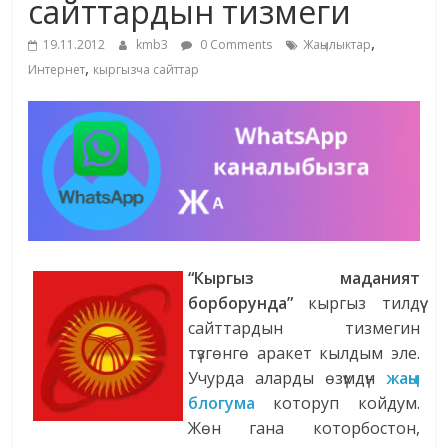
сайттардын тизмеги
жана
,
адабияты
19.11.2012
kmb3
0 Comments
Жаңылыктар
,
Интернет
кыргызча сайттар
“Кыргыз маданият
борборунда”
кыргыз тилдүү
сайттардын тизмегин
түзгөнгө аракет кылдым эле.
Учурда аларды өзүмдүн
жаңы
блогума
которуп койдум.
Жөн гана которбостон,