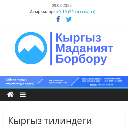
Skip
09.08.2026
to
Акыркылар:
#9-10 (55 сөз сынагы)
content
#5-8 (55 сөз сынагы)
#1-4 (55 сөз сынагы)
#13-14 (55 сөз сынагы)
#11-12 (55 сөз сынагы)
Кыргыз
маданият
борбору
Кыргыз тилиндеги
Кыргыз
маданияты