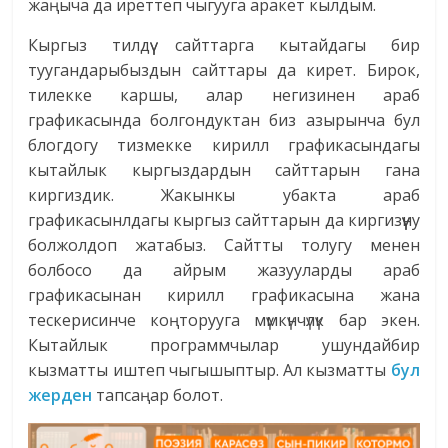
жаңыча да иреттеп чыгууга аракет кылдым.
Кыргыз тилдүү сайттарга кытайдагы бир
туугандарыбыздын сайттары да кирет. Бирок,
тилекке каршы, алар негизинен араб
графикасында болгондуктан биз азырынча бул
блогдогу тизмекке кирилл графикасындагы
кытайлык кыргыздардын сайттарын гана
киргиздик. Жакынкы убакта араб
графикасынлдагы кыргыз сайттарын да киргизүүну
болжолдоп жатабыз. Сайтты толугу менен
болбосо да айрым жазууларды араб
графикасынан кирилл графикасына жана
тескерисинче коңторууга мүмкүнчүлүк бар экен.
Кытайлык программчылар ушундайбир
кызматты иштеп чыгышыптыр. Ал кызматты
бул
жерден
тапсаңар болот.