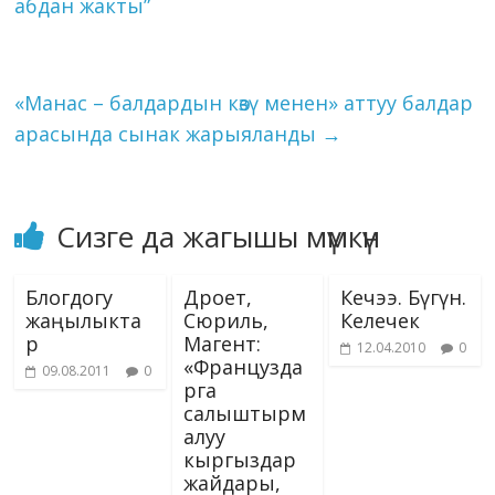
n
абдан жакты”
ni
k
ki
«Манас – балдардын көзү менен» аттуу балдар
арасында сынак жарыяланды
→
Сизге да жагышы мүмкүн
Блогдогу
Дроет,
Кечээ. Бүгүн.
жаңылыкта
Сюриль,
Келечек
р
Магент:
12.04.2010
0
«Французда
09.08.2011
0
рга
салыштырм
алуу
кыргыздар
жайдары,