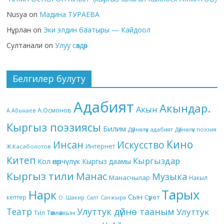
Nusya
on
Мадина ТУРАЕВА
Нұрлан
on
Эки элдин баатыры — Кайдоол
Султанали
on
Улуу сөздөр
Белгилер булуту
Адабият
Акындар.
Акын
А.Осмонов
А.Абыкаев
Кыргыз поэзиясы
Билим
Дүйнөлүк адабият
Дүйнөлүк поэзия
Кино
Инсан
Искусство
Интернет
Ж.Касаболотов
Китеп
Кыргыздар
Кол өнөрчүлүк
Кыргыз даамы
Кыргыз тили
Манас
Музыка
Манасчылар
Накыл
Тарых
Нарк
Сын
кептер
Сүрөт
О. Шакир
Салт
Санжыра
Театр
Улуттук дүйнө тааным
Улуттук
Төкмө акын
Тил