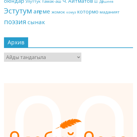
оюндар
Ч. Айтматов
Улуттук тамак-аш
Ш. Дүйшеев
Эстутум
аңгеме
котормо
жомок
маданият
комуз
поэзия
сынак
Архив
Архив