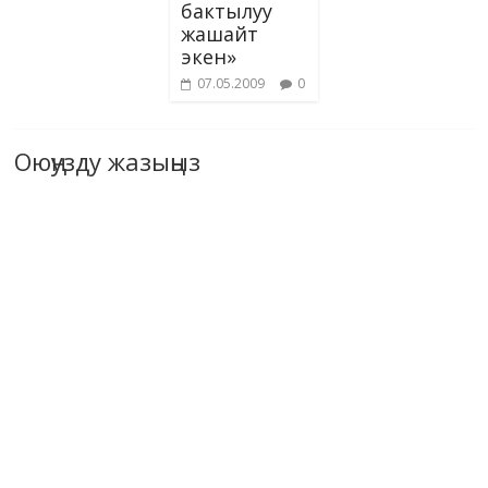
бактылуу
жашайт
экен»
07.05.2009
0
Оюңузду жазыңыз