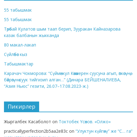
55 табышмак
55 табышмак
Төрөбай Кулатов шым таап берип, Зууракан Кайназарова
казак балбанын жыкканда
80 макал-лакап
Сүйлөбөс кыз
Табышмактар
Карачач Чокморова: “Сүймөнкул Көкөмерен суусуна агып, өпкөсүнө,
бөйрөгүнө суук тийгизип алган…” (Динара БЕЙШЕНАЛИЕВА,
“Азия Ньюс” гезити, 26.07–17.08.2023-ж.)
Пикирлер
Жыргалбек Касаболот
on
Токтобек Үсөнов. «Олжо»
practicallyperfection2b5aa2e83c
on
“Улуктун күйгөнү” же “С… га”