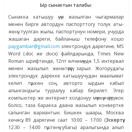
Ыр сынактын талабы:
Сынакка катышуу үчүн жазылган чыгармалар
менен бирге автордун паспорттогу толук аты-
жөнү, туулган жылы, паспортунун номери, учурда
жашаган дареги, байланыш телефону кошо
paygambar@gmail.com
электрондук дарегине, MS
Word (.doc же .docx) файлдарында, Times New
Roman шрифтинде, 12пт өлчөмүндө 1,5 интервал
менен жазылып жөнөтүлүүсү зарыл. Жогорудагы
электрондук дарекке катышуучудан маалымат
келип түшкөн соң, авторго ырдын кабыл
алынгандыгы тууралуу кабар берилет. Эгер
компьютер же интернет колдонуу мүмкүнчүлүгү жок
болсо, таза баракка даана жазылып конвертке
салынган вариантын: Бишкек шаары, Москва
көчөсү, 89 дарегине саат 10:00 – 17:00 (
Эскертүү:
12.30 – 14.00 түштөнүү убагы) аралыгында алып