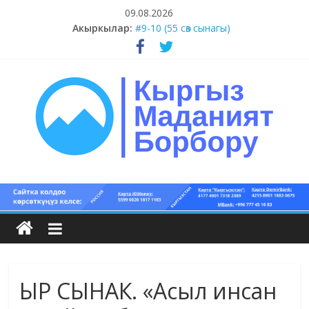
Skip
09.08.2026
to
Акыркылар:
#9-10 (55 сөз сынагы)
content
#5-8 (55 сөз сынагы)
#1-4 (55 сөз сынагы)
#13-14 (55 сөз сынагы)
#11-12 (55 сөз сынагы)
Кыргыз
маданият
борбору
ЫР СЫНАК. «Асыл инсан
Кыргыз
маданияты