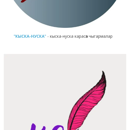
"КЫСКА-НУСКА"
- кыска-нуска карасөз чыгармалар