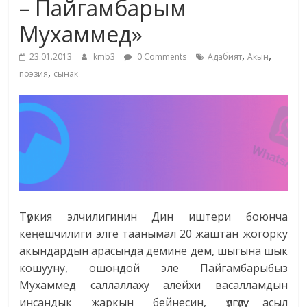
– Пайгамбарым
жана
Мухаммед»
адабияты
,
,
23.01.2013
kmb3
0 Comments
Адабият
Акын
,
поэзия
сынак
Түркия элчилигинин Дин иштери боюнча
кеңешчилиги элге таанымал 20 жаштан жогорку
акындардын арасында демине дем, шыгына шык
кошууну, ошондой эле Пайгамбарыбыз
Мухаммед саллаллаху алейхи васалламдын
инсандык жаркын бейнесин, үлгүлүү асыл