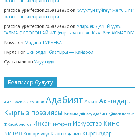
жазылган ырлардын сыры
practicallyperfection2b5aa2e83c
on
“Улуктун күйгөнү” же “С… га”
жазылган ырлардын сыры
practicallyperfection2b5aa2e83c
on
Уларбек ДАЛЕЙ уулу.
“АЛМА ӨСПӨГӨН АЙЫЛ” (кыргызчалаган Кыялбек АКМАТОВ)
Nusya
on
Мадина ТУРАЕВА
Нұрлан
on
Эки элдин баатыры — Кайдоол
Султанали
on
Улуу сөздөр
Белгилер булуту
Адабият
Акындар.
Акын
А.Осмонов
А.Абыкаев
Кыргыз поэзиясы
Билим
Дүйнөлүк адабият
Дүйнөлүк поэзия
Кино
Инсан
Искусство
Интернет
Ж.Касаболотов
Китеп
Кыргыздар
Кол өнөрчүлүк
Кыргыз даамы