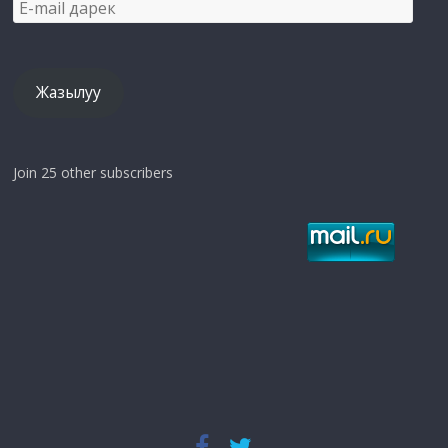
E-
mail
дарек
Жазылуу
Join 25 other subscribers