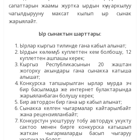
сапаттарын жаамы журтка ырдын күчү аркылуу
чагылдырууну максат кылып ыр сынак
жарыялайт.
Ыр сынактын шарттары
:
Ырлар кыргыз тилинде гана кабыл алынат;
Ырдын көлөмү 5 куплеттен кем болбошу, 12
куплеттен ашпашы керек;
Кыргыз Республикасынын 20 жаштан
жогорку акындары гана сынакка катыша
алышат;
Конкурска тапшырылган ырлар мурда эч
бир басылмада же интернет булактарында
жарыяланбаган болушу керек;
Бир автордон бир гана ыр кабыл алынат;
Сынакка келген чыгармалар кайтарылбайт
жана рецензияланбайт;
Конкурстун уюштуруу тобу автордук укукту
сактоо менен бирге конкурска катышып
жаткан чыгармаларды басып чыгаруу
укугуна ээ болот;