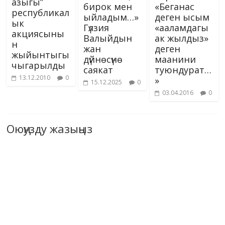
азыгы”
бирок мен
«Беганас
республикал
ыйладым…»
деген ысым
ык
Гүлзия
«ааламдагы
акциясыны
Валыйдын
ак жылдыз»
н
жан
деген
жыйынтыгы
дүйнөсүнө
маанини
чыгарылды
саякат
туюндурат…
13.12.2010
0
»
15.12.2025
0
03.04.2016
0
Оюңузду жазыңыз