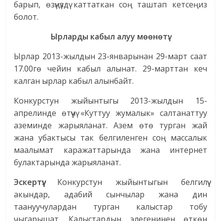
барып, өзүңүздү каттаткан соң таштап кетсеңиз
болот.
Ырларды кабыл алуу мөөнөтү:
Ырлар 2013-жылдын 23-январынан 29-март саат
17.00гө чейин кабыл алынат. 29-марттан кеч
калган ырлар кабыл алынбайт.
Конкурстун жыйынтыгы 2013-жылдын 15-
апрелинде өтүүчү «Куттуу жумалык» салтанаттуу
аземинде жарыяланат. Азем өтө турган жай
жана убактысы так белгиленген соң массалык
маалымат каражаттарында жана интернет
булактарында жарыяланат.
Эскертүү:
Конкурстун жыйынтыгын белгилүү
акындар, адабий сынчылар жана дин
таануучулардан турган калыстар тобу
чыгарышат. Калыстардын элегенинен өткөн