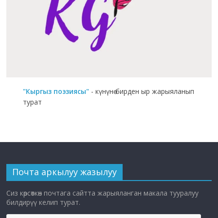
"Кыргыз поэзиясы"
- күнүнө бирден ыр жарыяланып
турат
Почта аркылуу жазылуу
Сиз көрсөткөн почтага сайтта жарыяланган макала тууралуу
билдирүү келип турат.