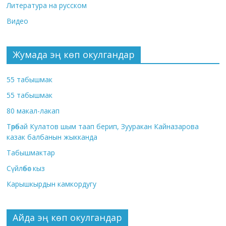
Литература на русском
Видео
Жумада эң көп окулгандар
55 табышмак
55 табышмак
80 макал-лакап
Төрөбай Кулатов шым таап берип, Зууракан Кайназарова
казак балбанын жыкканда
Табышмактар
Сүйлөбөс кыз
Карышкырдын камкордугу
Айда эң көп окулгандар