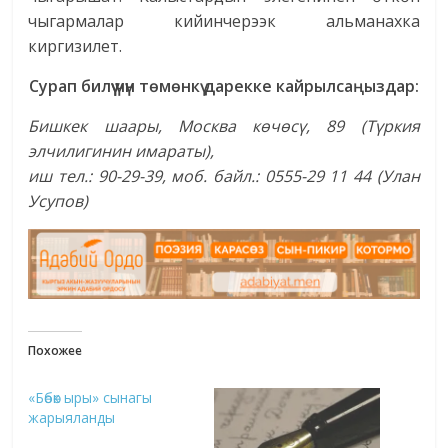
чыгармалар кийинчерээк альманахка
киргизилет.
Сурап билүү үчүн төмөнкү дарекке кайрылсаңыздар:
Бишкек шаары, Москва көчөсү, 89 (Түркия
элчилигинин имараты),
иш тел.: 90-29-39, моб. байл.: 0555-29 11 44 (Улан
Усупов)
Похожее
«Бөбөк ыры» сынагы
жарыяланды