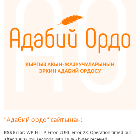
"Адабий ордо" сайтынан:
RSS Error:
WP HTTP Error: cURL error 28: Operation timed out
after 10002 milliseconds with 19385 bytes received