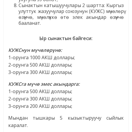
Сынактын катышуучулары 2 шартта: Кыргыз
улуттук жазуучулар союзунун (КУЖС) мүчөлөрү
өзүнчө, мүчөлүккө өтө элек акындар өзүнчө
бааланат.
Ыр сынактын байгеси:
КУЖСнун мүчөлөрүнө:
1-орунга 1000 АКШ доллары;
2-орунга 500 АКШ доллары;
3-орунга 300 АКШ доллары;
КУЖСга мүчө эмес акындарга:
1-орунга 500 АКШ доллары;
2-орунга 300 АКШ доллары;
3-орунга 200 АКШ доллары;
Мындан тышкары 5 кызыктыруучу сыйлык
каралат.