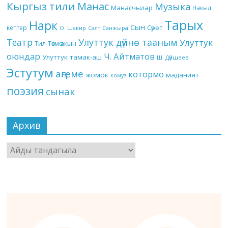
Кыргыз тили
Манас
Музыка
Манасчылар
Накыл
Тарых
Нарк
Сын
кептер
Сүрөт
О. Шакир
Салт
Санжыра
Театр
Улуттук дүйнө тааным
Улуттук
Төкмө акын
Тил
оюндар
Ч. Айтматов
Улуттук тамак-аш
Ш. Дүйшеев
Эстутум
аңгеме
котормо
жомок
маданият
комуз
поэзия
сынак
Архив
Архив