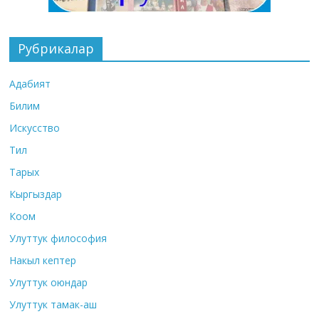
Рубрикалар
Адабият
Билим
Искусство
Тил
Тарых
Кыргыздар
Коом
Улуттук философия
Накыл кептер
Улуттук оюндар
Улуттук тамак-аш