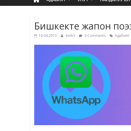
Бишкекте жапон поэз
16.04.2013
kmb3
0 Comments
Адабият