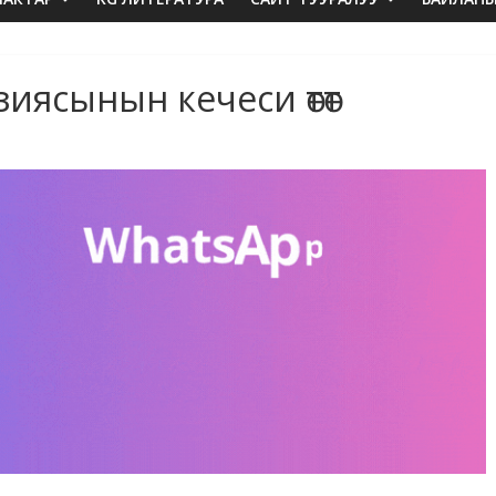
иясынын кечеси өтөт