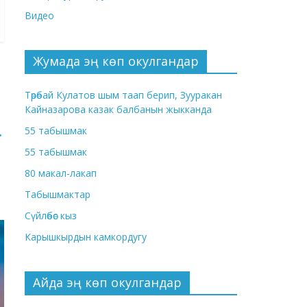
Видео
Жумада эң көп окулгандар
Төрөбай Кулатов шым таап берип, Зууракан
Кайназарова казак балбанын жыкканда
55 табышмак
→
55 табышмак
80 макал-лакап
Табышмактар
Сүйлөбөс кыз
Карышкырдын камкордугу
Айда эң көп окулгандар