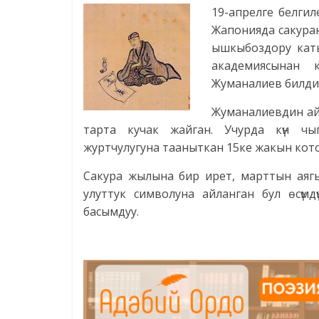
19-апрелге белги
Жапонияда сакуран
ышкыбоздору каты
академиясынан 
Жуманалиев билди
Жуманалиевдин а
тарта кучак жайган. Учурда күн ч
журтчулугуна тааныткан 15ке жакын кот
Сакура жылына бир ирет, марттын аягы
улуттук символуна айланган бул өсүм
басымдуу.