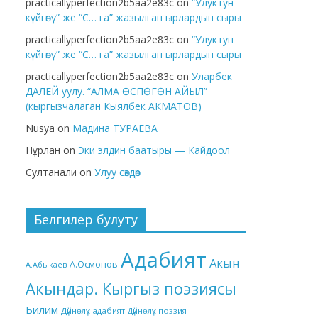
practicallyperfection2b5aa2e83c
on
“Улуктун
күйгөнү” же “С… га” жазылган ырлардын сыры
practicallyperfection2b5aa2e83c
on
“Улуктун
күйгөнү” же “С… га” жазылган ырлардын сыры
practicallyperfection2b5aa2e83c
on
Уларбек
ДАЛЕЙ уулу. “АЛМА ӨСПӨГӨН АЙЫЛ”
(кыргызчалаган Кыялбек АКМАТОВ)
Nusya
on
Мадина ТУРАЕВА
Нұрлан
on
Эки элдин баатыры — Кайдоол
Султанали
on
Улуу сөздөр
Белгилер булуту
Адабият
Акын
А.Осмонов
А.Абыкаев
Акындар. Кыргыз поэзиясы
Билим
Дүйнөлүк адабият
Дүйнөлүк поэзия