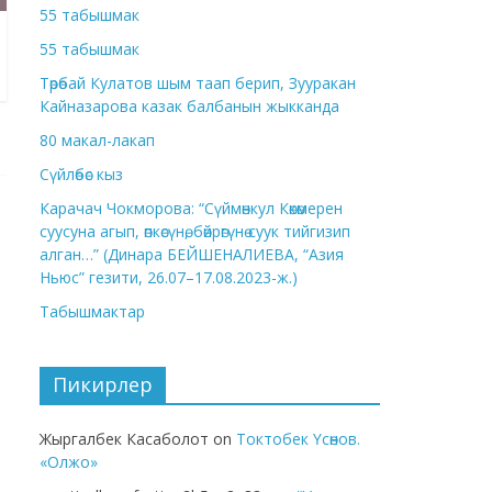
55 табышмак
55 табышмак
Төрөбай Кулатов шым таап берип, Зууракан
Кайназарова казак балбанын жыкканда
80 макал-лакап
Сүйлөбөс кыз
Карачач Чокморова: “Сүймөнкул Көкөмерен
суусуна агып, өпкөсүнө, бөйрөгүнө суук тийгизип
алган…” (Динара БЕЙШЕНАЛИЕВА, “Азия
Ньюс” гезити, 26.07–17.08.2023-ж.)
Табышмактар
Пикирлер
Жыргалбек Касаболот
on
Токтобек Үсөнов.
«Олжо»