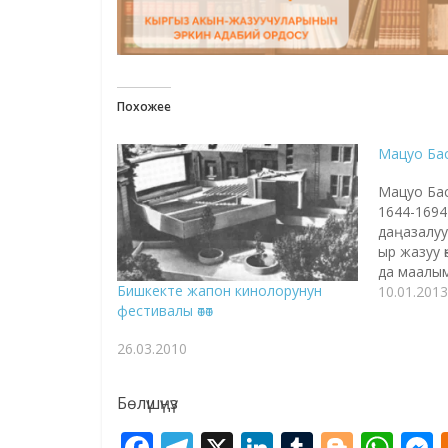
Похожее
Мацуо Ба
Мацуо Ба
1644-1694
даңазалуу
ыр жазуу 
да маалым
Бишкекте жапон кинолорунун
болгон. Ж
10.01.2013
фестивалы өтөт
Басё 1644
провинциа
26.03.2010
эмес, бир
үй бүлөсүн
төрөлгөн. 
Бөлүшүңүз
F
T
X
Li
T
Bl
W