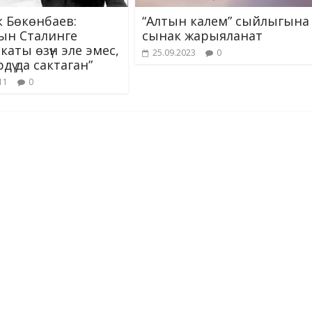
к Бөкөнбаев:
“Алтын калем” сыйлыгына
ын Сталинге
сынак жарыяланат
каты өзүн эле эмес,
25.09.2023
0
дү да сактаган”
11
0