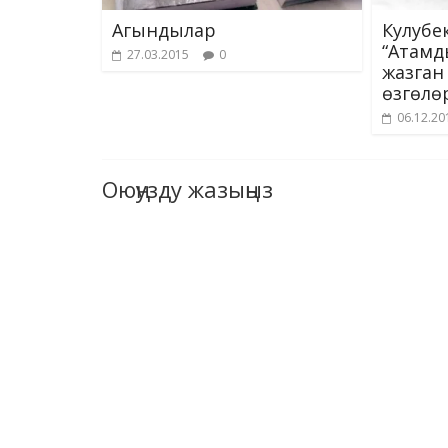
Агындылар
Кулубе
“Атамд
27.03.2015
0
жазган 
өзгөлөр
06.12.20
Оюңузду жазыңыз