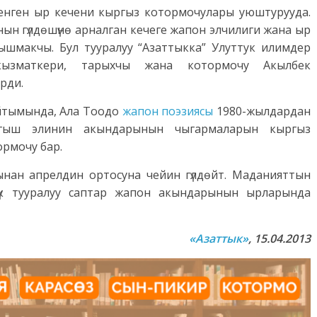
ленген ыр кечени кыргыз котормочулары уюштурууда.
ын гүлдөшүнө арналган кечеге жапон элчилиги жана ыр
шмакчы. Бул тууралуу “Азаттыкка” Улуттук илимдер
кызматкери, тарыхчы жана котормочу Акылбек
рди.
йтымында, Ала Тоодо
жапон поэзиясы
1980-жылдардан
ыгыш элинин акындарынын чыгармаларын кыргыз
ормочу бар.
нан апрелдин ортосуна чейин гүлдөйт. Маданияттын
дүк тууралуу саптар жапон акындарынын ырларында
«Азаттык»
, 15.04.2013