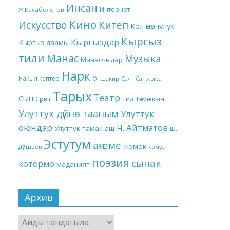
Инсан
Интернет
Ж.Касаболотов
Кино
Китеп
Искусство
Кол өнөрчүлүк
Кыргыз
Кыргыздар
Кыргыз даамы
тили
Манас
Музыка
Манасчылар
Нарк
Накыл кептер
О. Шакир
Салт
Санжыра
Тарых
Театр
Сын
Төкмө акын
Сүрөт
Тил
Улуттук дүйнө тааным
Улуттук
оюндар
Ч. Айтматов
Улуттук тамак-аш
Ш.
Эстутум
аңгеме
жомок
Дүйшеев
комуз
поэзия
сынак
котормо
маданият
Архив
Архив