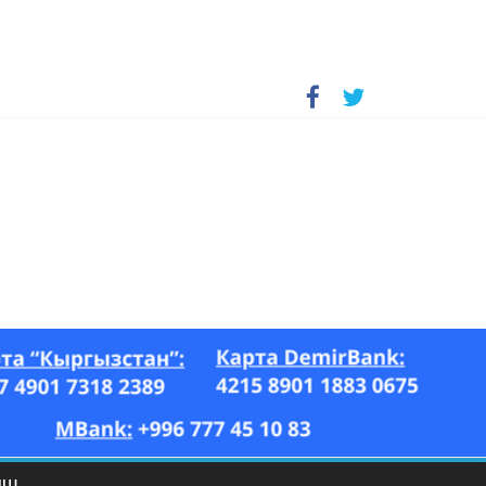
А, “Азия Ньюс” гезити, 26.07–17.08.2023-ж.)
ЫШ