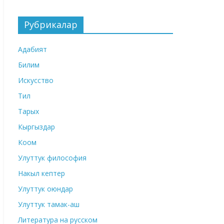
Рубрикалар
Адабият
Билим
Искусство
Тил
Тарых
Кыргыздар
Коом
Улуттук философия
Накыл кептер
Улуттук оюндар
Улуттук тамак-аш
Литература на русском