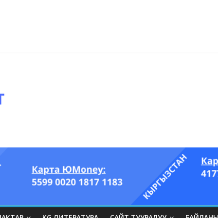
ры он үч акындын котормосунда
ып, өпкөсүнө, бөйрөгүнө суук тийгизип алган…” (Динара БЕЙШЕНАЛИЕВ
ЛАКТАР
KG ЛИТЕРАТУРА
САЙТ ТУУРАЛУУ
БАЙЛАН