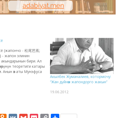
сё
сё (жапончо - 松尾芭蕉;
) - жапон элинин
 акындарынын бири. Ал
өнөрүнүн теоретиги катары
. Анын өз аты Мунэфуса
Акылбек Жуманалиев, котормочу:
апон элинин улуу акыны
“Жан дүйнөм жапондорго жакын”
-жылы Уэно деген
лдык шаарда анча бай
19.06.2012
ок оокаттуу самурайдын
дө үчүнчү бала болуп
Анын ата-энеси, бир…
M
O
V
G
P
C
S