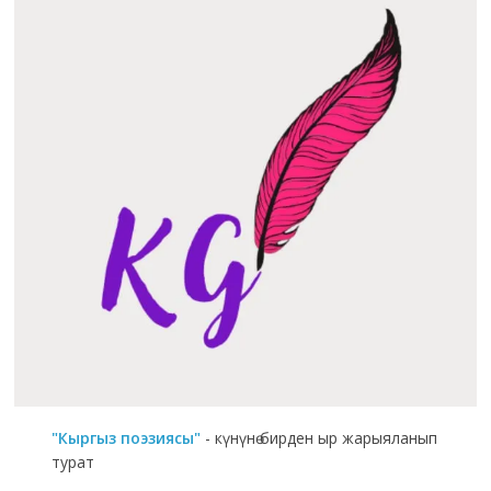
"Кыргыз поэзиясы"
- күнүнө бирден ыр жарыяланып
турат