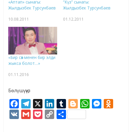
«Аптап» сынагы:
“Күз” сынагы:
Жылдызбек Турсунбаев
Жылдызбек Турсунбаев
10.08.2011
01.12.2011
«Бир сөз менен бир элди
жыкса болот…»
01.11.2016
Бөлүшүңүз
F
T
X
Li
T
Bl
W
M
O
ac
el
n
u
o
h
e
d
V
G
P
C
S
e
e
k
m
g
at
ss
n
K
m
o
o
h
b
gr
e
bl
g
s
e
o