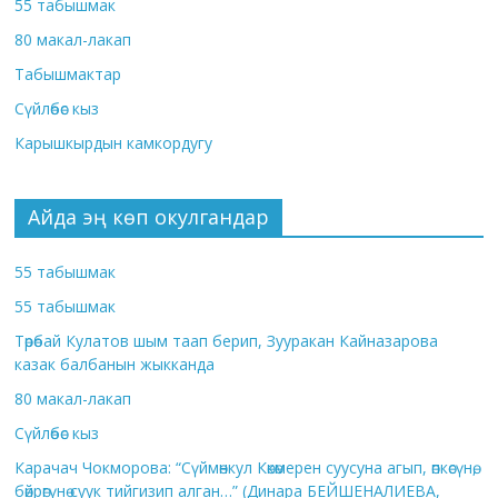
55 табышмак
80 макал-лакап
Табышмактар
Сүйлөбөс кыз
Карышкырдын камкордугу
Айда эң көп окулгандар
55 табышмак
55 табышмак
Төрөбай Кулатов шым таап берип, Зууракан Кайназарова
казак балбанын жыкканда
80 макал-лакап
Сүйлөбөс кыз
Карачач Чокморова: “Сүймөнкул Көкөмерен суусуна агып, өпкөсүнө,
бөйрөгүнө суук тийгизип алган…” (Динара БЕЙШЕНАЛИЕВА,