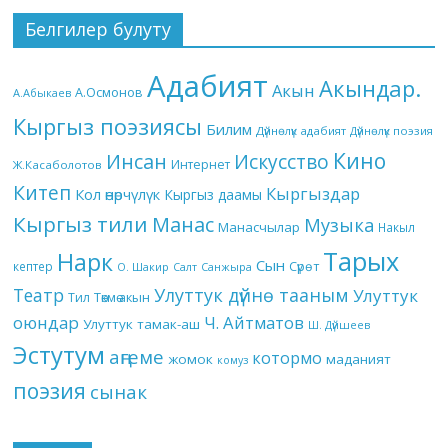
Белгилер булуту
Адабият
Акындар.
Акын
А.Осмонов
А.Абыкаев
Кыргыз поэзиясы
Билим
Дүйнөлүк адабият
Дүйнөлүк поэзия
Кино
Инсан
Искусство
Интернет
Ж.Касаболотов
Китеп
Кыргыздар
Кол өнөрчүлүк
Кыргыз даамы
Кыргыз тили
Манас
Музыка
Манасчылар
Накыл
Тарых
Нарк
Сын
кептер
Сүрөт
О. Шакир
Салт
Санжыра
Театр
Улуттук дүйнө тааным
Улуттук
Төкмө акын
Тил
оюндар
Ч. Айтматов
Улуттук тамак-аш
Ш. Дүйшеев
Эстутум
аңгеме
котормо
жомок
маданият
комуз
поэзия
сынак