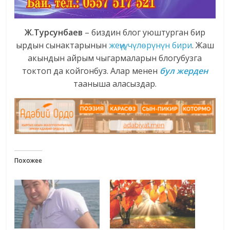
Ж.Турсунбаев
– биздин блог уюштурган бир
ырдын сынактарынын
жеңүүчүлөрүнүн бири
. Жаш
акындын айрым чыгармаларын блогубузга
токтоп да койгонбуз. Алар менен
бул жерден
тааныша аласыздар.
Похожее