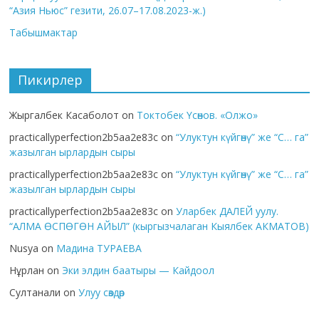
“Азия Ньюс” гезити, 26.07–17.08.2023-ж.)
Табышмактар
Пикирлер
Жыргалбек Касаболот
on
Токтобек Үсөнов. «Олжо»
practicallyperfection2b5aa2e83c
on
“Улуктун күйгөнү” же “С… га”
жазылган ырлардын сыры
practicallyperfection2b5aa2e83c
on
“Улуктун күйгөнү” же “С… га”
жазылган ырлардын сыры
practicallyperfection2b5aa2e83c
on
Уларбек ДАЛЕЙ уулу.
“АЛМА ӨСПӨГӨН АЙЫЛ” (кыргызчалаган Кыялбек АКМАТОВ)
Nusya
on
Мадина ТУРАЕВА
Нұрлан
on
Эки элдин баатыры — Кайдоол
Султанали
on
Улуу сөздөр