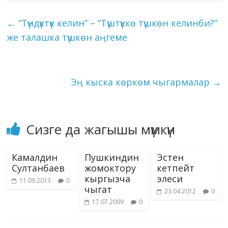
ai
ck
p
ar
o
a
dI
r
er
A
n
kl
l
et
y
e
←
“Түндүктүк келин” – “Түштүккө түшкөн келинби?”
o
m
n
p
g
as
Li
же талашка түшкөн аңгеме
k
p
er
s
n
ni
k
ki
Эң кыска көркөм чыгармалар
→
Сизге да жагышы мүмкүн
Камалдин
Пушкиндин
Эстен
Султанбаев
жомоктору
кетпейт
кыргызча
элеси
11.09.2013
0
чыгат
23.04.2012
0
17.07.2009
0