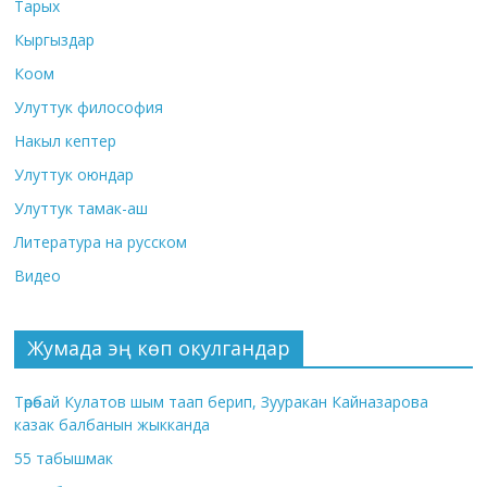
Тарых
Кыргыздар
Коом
Улуттук философия
Накыл кептер
Улуттук оюндар
Улуттук тамак-аш
Литература на русском
Видео
Жумада эң көп окулгандар
Төрөбай Кулатов шым таап берип, Зууракан Кайназарова
казак балбанын жыкканда
55 табышмак