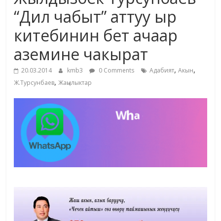
маданияты
“Дил чабыт” аттуу ыр
жана
китебинин бет ачаар
адабияты
аземине чакырат
,
,
20.03.2014
kmb3
0 Comments
Адабият
Акын
,
Ж.Турсунбаев
Жаңылыктар