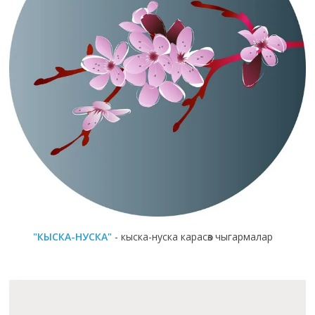
"КЫСКА-НУСКА"
- кыска-нуска карасөз чыгармалар