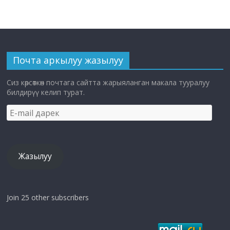
Почта аркылуу жазылуу
Сиз көрсөткөн почтага сайтта жарыяланган макала тууралуу
билдирүү келип турат.
E-
mail
дарек
Жазылуу
Join 25 other subscribers