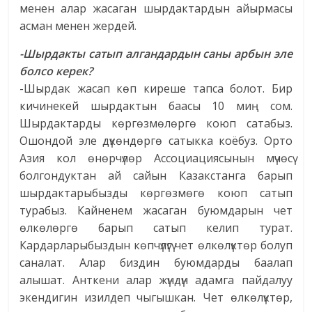
менен алар жасаган шырдактардын айырмасы
асман менен жердей.
-Шырдакты сатып алгандардын саны арбын эле
болсо керек?
-Шырдак жасап көп киреше тапса болот. Бир
кичинекей шырдактын баасы 10 миң сом.
Шырдактарды көргөзмөлөргө коюп сатабыз.
Ошондой эле дүкөндөргө сатыкка коёбуз. Орто
Азия кол өнөрчүлөр Ассоциациясынын мүчөсү
болгондуктан ай сайын Казакстанга барып
шырдактарыбызды көргөзмөгө коюп сатып
турабыз. Кайненем жасаган буюмдарын чет
өлкөлөргө барып сатып келип турат.
Кардарларыбыздын көпчүлүгү чет өлкөлүктөр болуп
саналат. Алар биздин буюмдарды баалап
алышат. Анткени алар жүндүн адамга пайдалуу
экендигин изилдеп чыгышкан. Чет өлкөлүктөр,