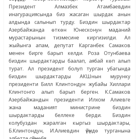
Президент Алмазбек Атамбаевдин
инагурациясында биз жасаган шырдак анын
алдында салынып турду. Биздин шырдактар
Азербайжанда өткөн Юнесконун маданий
мурастарынын тизмесине киргизилди. Ал
жыйынга апам, депутат Карганбек Самаков
менен бирге барып келди. Роза Отунбаева
биздин шырдактарды баалап, аябай көп алып
турат. Ал президент болуп турган убагында
биздин шырдактарды АКШнын мурунку
президенти Билл Клинтондун жубайы Хиллари
Клинтонго алып барып берген. К.Самаков
Азербайжандын президенти Илхом Алиевге
жана маданият министрине биздин
шырдактарды беллеке берди. Биздин
колубуздан жаралган кыргыз шырдактары,
Б.Клинтондун, И.Алиевдин үйүндө турганына
албетте сүйүнөбүз.