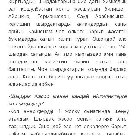
кыргыздын шырдактарына бир дагы химиялык
зат кошулбастан колго жасаларын билишет.
Айрыкча, Германиядан, Сауд Арабиясынан
келишип шырдактарды алгандардын саны
арбын. Кайненем чет өлкөгө барып жасаган
буюмдарды сатып келип турат. Ошондой эле
өткөн айда шырдак көргөзмөсүн өткөргөндө 150
шырдак сатылды. Ал эми кыргыздар эми гана
шырдактын касиетин билип сатып ала
башташты. Чоң шырдактарды колунда барлар
алат. Кызга сеп бериш үчүн шырдактарды сатып
алгандар да арбын.
-Шырдак жасоо менен кандай ийгиликтерге
жеттиңиздер?
-Кол өнөрчүлөрдүн 4 жолку сынагында жеңүүчү
аталдык. Шырдак жасоо менен көпчүлүк элге
таанылдык. Ошондой эле чет өлкөлөргө барып
өзүбүздүн чеберчилигибизди көрсөтүп турабыз.