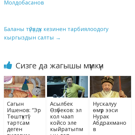
Li
Молдобасанов
k
p
er
s
n
ni
k
ki
Баланы түйүлдүк кезинен тарбиялоодогу
кыргыздын салты
→
Сизге да жагышы мүмкүн
Сагын
Асылбек
Нускалуу
Ишенов: “Эр
Өзүбеков: эл
өмүр ээси
Төштүктү”
кол чаап
Нурак
тартсам
койсо эле
Абдрахмано
деген
кыйратыпм
в