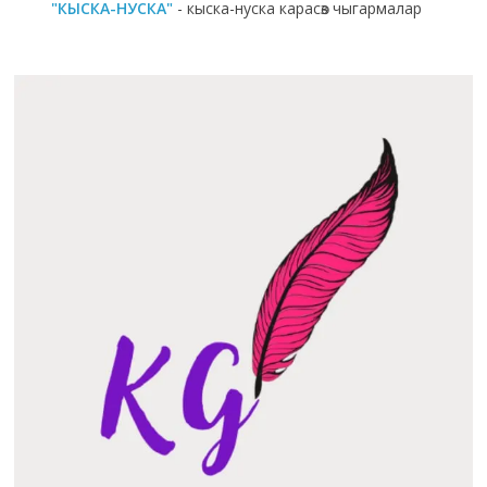
"КЫСКА-НУСКА"
- кыска-нуска карасөз чыгармалар