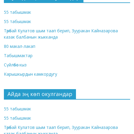
55 табышмак
55 табышмак
Төрөбай Кулатов шым таап берип, Зууракан Кайназарова
казак балбанын жыкканда
80 макал-лакап
Табышмактар
Сүйлөбөс кыз
Карышкырдын камкордугу
Айда эң көп окулгандар
55 табышмак
55 табышмак
Төрөбай Кулатов шым таап берип, Зууракан Кайназарова
казак балбанын жыкканда