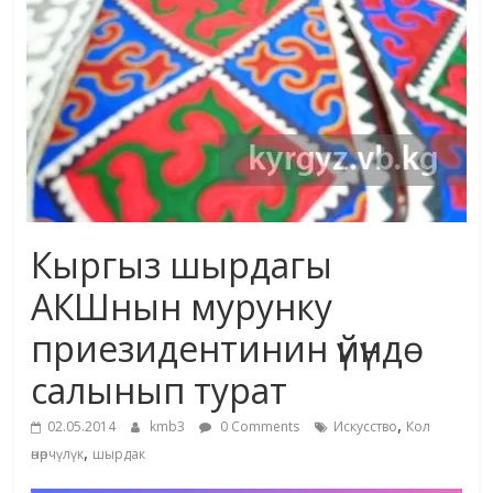
жана
адабияты
Кыргыз шырдагы
АКШнын мурунку
приезидентинин үйүндө
салынып турат
,
02.05.2014
kmb3
0 Comments
Искусство
Кол
,
өнөрчүлүк
шырдак