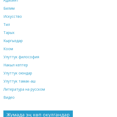
Адабият
Билим
Искусство
Тил
Тарых
Кыргыздар
Коом
Улуттук философия
Накыл кептер
Улуттук оюндар
Улуттук тамак-аш
Литература на русском
Видео
Жумада эң көп окулгандар