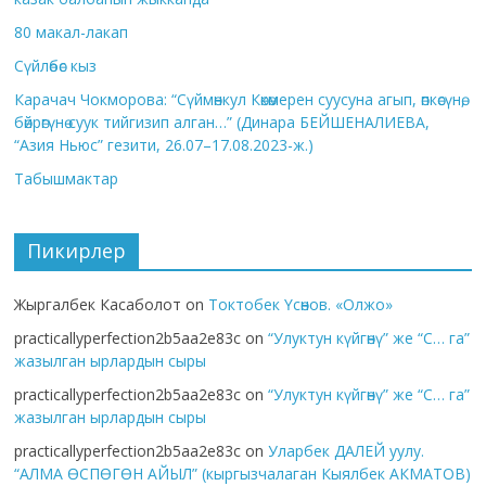
80 макал-лакап
Сүйлөбөс кыз
Карачач Чокморова: “Сүймөнкул Көкөмерен суусуна агып, өпкөсүнө,
бөйрөгүнө суук тийгизип алган…” (Динара БЕЙШЕНАЛИЕВА,
“Азия Ньюс” гезити, 26.07–17.08.2023-ж.)
Табышмактар
Пикирлер
Жыргалбек Касаболот
on
Токтобек Үсөнов. «Олжо»
practicallyperfection2b5aa2e83c
on
“Улуктун күйгөнү” же “С… га”
жазылган ырлардын сыры
practicallyperfection2b5aa2e83c
on
“Улуктун күйгөнү” же “С… га”
жазылган ырлардын сыры
practicallyperfection2b5aa2e83c
on
Уларбек ДАЛЕЙ уулу.
“АЛМА ӨСПӨГӨН АЙЫЛ” (кыргызчалаган Кыялбек АКМАТОВ)