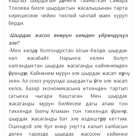
Кыргыз шырдагын дүйнөгө тааныткан Самара
Токоева бизге шырдактын жасалышынан тарта
кирешесине чейин төкпөй чачпай маек куруп
берди.
-Шырдак жасоо өнөрүн кимден үйрөндүңүз
эле?
-Мен көлдүк болгондуктан Ысык-Көлдө шырдак
көп жасабайт. Нарынга келин болуп
калгандыктан шырдак жасаганды кайненемден
үйрөндүм. Кайненем мурун эле шырдак жасап жүрчү
экен. Ал союз учурунда шырдакты үйгө эле жасап
келсе, базар экономикасына өткөндөн тартып
сатыкка чыгара баштаган. Мен шырдак
жасаганды мурун билбесем дагы апам тон
тиккенди билчү. Апаман тон тиккенди үйрөнүп,
шырдак жасаганды бат эле өздөштүрүп кеттим.
Ошондой эле бул өнөр унутта калып калбасын
деген таризде шырдак жасоону кийинки