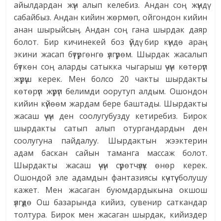
айылдардан жүн алып келебиз. Андан соң жүндү
сабайбыз. Андан кийин жөрмөп, ойгондон кийин
анан шырыйсың. Андан соң гана шырдак даяр
болот. Бир кичинекей боз үйдү бир күндө араң
экини жасап бүтүргөнгө үлгүрөм. Шырдак жасалып
бүткөн соң аларды сатыкка чыгарыш үчүн көтөрүп
жүрүш керек. Мен болсо 20 чакты шырдакты
көтөрүп жүрүп белимди оорутуп алдым. Ошондон
кийин күйөөм жардам бере баштады. Шырдакты
жасаш үчүн ден соолугубузду кетиребиз. Бирок
шырдакты сатып алып отургандардын ден
соолугуна пайдалуу. Шырдактын жээктерин
адам баскан сайын таманга массаж болот.
Шырдакты жасаш үчүн сүрөтчүлүк өнөр керек.
Ошондой эле адамдын фантазиясы күчтүү болушу
кажет. Мен жасаган буюмдардыкына окшош
үлгүдө Ош базарында кийиз, сувенир саткандар
толтура. Бирок мен жасаган шырдак, кийиздер