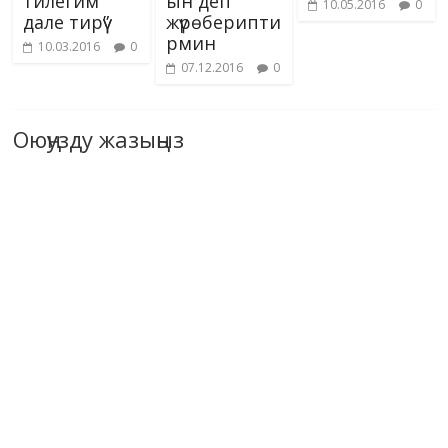
тилегим
ын деп
10.05.2016
0
дале тирүү”
жүрөберипти
рмин
10.03.2016
0
07.12.2016
0
Оюңузду жазыңыз