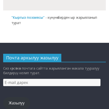
"Кыргыз поэзиясы"
- күнүнө бирден ыр жарыяланып
турат
Почта аркылуу жазылуу
Сиз көрсөткөн почтага сайтта жарыяланган макала тууралуу
билдирүү келип турат.
E-
mail
дарек
Жазылуу