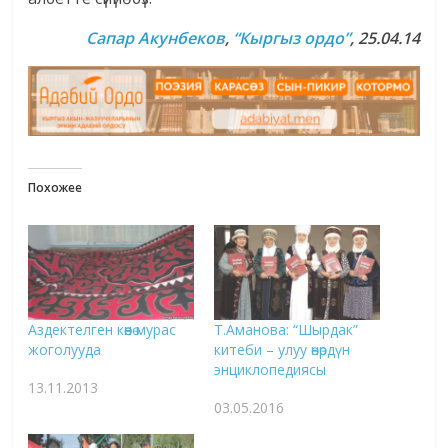
Сапар Акунбеков
,
“Кыргыз ордо”
, 25.04.14
Похожее
Аздектелген көөнө мурас
Т.Аманова: “Шырдак”
жоголууда
китеби – улуу өнөрдүн
энциклопедиясы
13.11.2013
03.05.2016