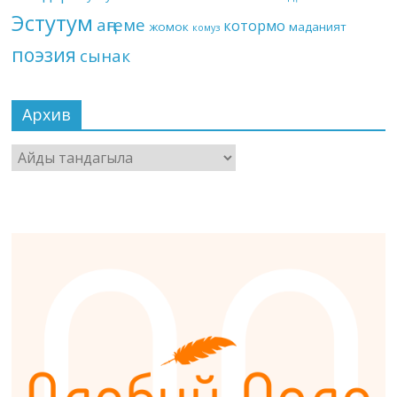
Эстутум
аңгеме
котормо
жомок
маданият
комуз
поэзия
сынак
Архив
Архив