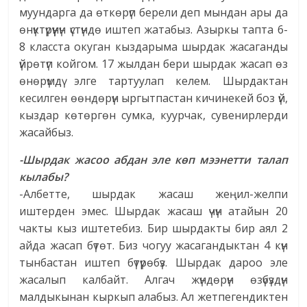
муундарга да өткөрүп берели деп мындан ары да
өнүктүрүүнүн үстүндө иштеп жатабыз. Азыркы тапта 6-
8 класста окуган кыздарыма шырдак жасаганды
үйрөтүп койгом. 17 жылдан бери шырдак жасап өз
өнөрүмдү элге тартуулап келем. Шырдактан
кесилген өөндөрүн ыргытпастан кичинекей боз үй,
кыздар көтөргөн сумка, куурчак, сувенирлерди
жасайбыз.
-Шырдак жасоо абдан эле көп мээнетти талап
кылабы?
-Албетте, шырдак жасаш жеңил-желпи
иштерден эмес. Шырдак жасаш үчүн атайын 20
чакты кыз иштетебиз. Бир шырдакты бир аял 2
айда жасап бүтөт. Биз чогуу жасагандыктан 4 күн
тынбастан иштеп бүтүрөбүз. Шырдак дароо эле
жасалып калбайт. Алгач жүндөрүн өзүбүздүн
малдыкынан кыркып алабыз. Ал жетпегендиктен