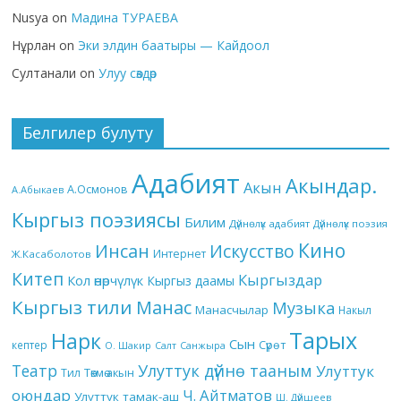
Nusya
on
Мадина ТУРАЕВА
Нұрлан
on
Эки элдин баатыры — Кайдоол
Султанали
on
Улуу сөздөр
Белгилер булуту
Адабият
Акындар.
Акын
А.Осмонов
А.Абыкаев
Кыргыз поэзиясы
Билим
Дүйнөлүк адабият
Дүйнөлүк поэзия
Кино
Инсан
Искусство
Интернет
Ж.Касаболотов
Китеп
Кыргыздар
Кол өнөрчүлүк
Кыргыз даамы
Кыргыз тили
Манас
Музыка
Манасчылар
Накыл
Тарых
Нарк
Сын
кептер
Сүрөт
О. Шакир
Салт
Санжыра
Театр
Улуттук дүйнө тааным
Улуттук
Төкмө акын
Тил
оюндар
Ч. Айтматов
Улуттук тамак-аш
Ш. Дүйшеев