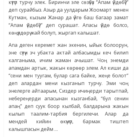
күтүп турчу элек. Биринчи эле сөзүбүз “Апам үйдөбү?”
деп сурайбыз. Азыр да уулдарым Жоомарт менен
Кутман, кызым Жанар да үйгө баш багаар замат
“Апам үйдөбү?” деп сурашат. Апасы үйдө болсо,
көңүлдөрү жай болуп, жыргап калышат.
Апа деген керемет жан экенин, ыйык болоорун,
эне сүтүн эч убакта актай албасымды кеч билип
калганыма, ичим жаман ачышат. Чоң энемди
апамдан артык, жакын көрөөр элем. Ал киши да
“сени мен туугам, булар сага байке, жеңе болот”
деп алардан мени кызганып турчу. Эми чоң
энелерге айтаарым, Сиздер ичиңерди тарытпай,
небереңерди апасынан кызганбай, “бул сенин
апаң” деп суук боор кылбай, балдарына жакын
кылып таалим-тарбия бергилечи. Алар да
мендей кийин өкүнүп, бармак тиштеп
калышпасын дейм …