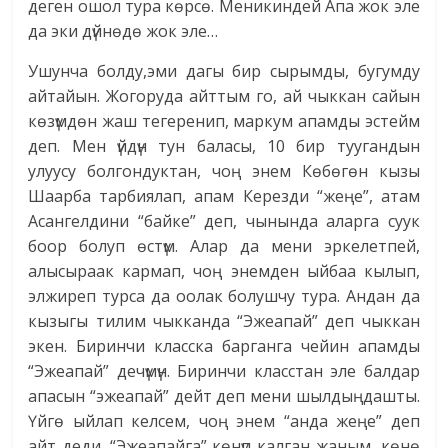
деген ошол тура көрсө. Меникиндей Апа жок эле
да эки дүйнөдө жок эле…
Ушунча болду,эми дагы бир сырымды, бугумду
айтайын. Жогоруда айттым го, ай чыккан сайын
көзүмдөн жаш тегеренип, маркум апамды эстейм
деп. Мен үйдүн тун баласы, 10 бир туугандын
улуусу болгондуктан, чоң энем Көбөгөн кызы
Шаарба тарбиялап, апам Керезди “жеңе”, атам
Асангелдини “байке” деп, чынында аларга суук
боор болуп өстүм. Алар да мени эркелетпей,
алысыраак кармап, чоң энемден ыйбаа кылып,
элжиреп турса да оолак болушчу тура. Андан да
кызыгы тилим чыкканда “Эжеапай” деп чыккан
экен. Биринчи класска барганга чейин апамды
“Эжеапай” дечүмүн. Биринчи класстан эле балдар
апасын “эжеапай” дейт деп мени шылдыңдашты.
Үйгө ыйлап келсем, чоң энем “анда жеңе” деп
айт деди. “Эжеапайга” көнүп калган жаным, көнө