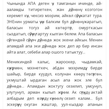
Чынында АПА деген үч тамганын ичинде, ай-
ааламды титиреткен, жан дүйнөнү козгогон
керемет күч, чексиз мээрим, айкөл сүйүү жатат тура.
ЭНЕнин урматы үчүн балким бул дүйнөнү жаратып,
баласын тогуз ай көтөртүп, омурткасын
сыздатып, сүйүүнү тартуу кылган белем. Апа баласын
сүйгөндөй сүйүү эч дүйнөдө жок экени айкын. Менин
апамдай апа эки дүйнөдө жок деп ар бир инсан
айта алат, себеби алар ошого татыктуу…
Меникиндей калыс, жароокер, чыдамкай,
күжүрмөн, мээнеткеч, абдан мээримдүү, бирде
шайыр, бирде куудул, колунан көөрү төгүлгөн,
укмуштай ырдаган асыл апа жок эле бул
дүйнөдө… Апамдын жоктугу сезилип, умсунуп,
улутунуп, арман кылып жүрөм. Ак сүтүңдү актай
албадым деп өзүмдү күнөөлү сезип калам… Бул
эскерүүнү окуган жаштар, уул-кыздар апанын