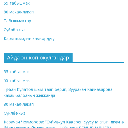
55 табышмак
80 макал-лакап
Табышмактар
Сүйлөбөс кыз
Карышкырдын камкордугу
Айда эң көп окулгандар
55 табышмак
55 табышмак
Төрөбай Кулатов шым таап берип, Зууракан Кайназарова
казак балбанын жыкканда
80 макал-лакап
Сүйлөбөс кыз
Карачач Чокморова: “Сүймөнкул Көкөмерен суусуна агып, өпкөсүнө,
бөйрөгүнө суук тийгизип алган…” (Динара БЕЙШЕНАЛИЕВА,