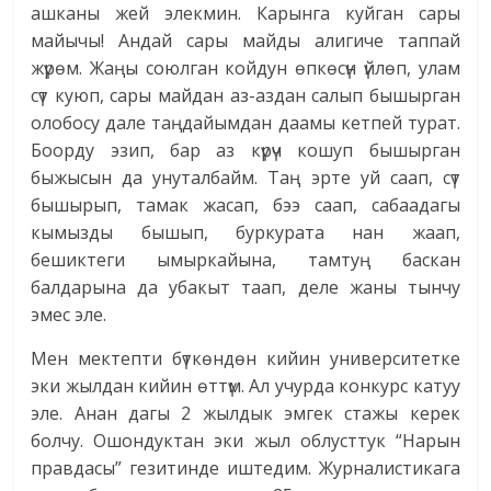
ашканы жей элекмин. Карынга куйган сары
майычы! Андай сары майды алигиче таппай
жүрөм. Жаңы союлган койдун өпкөсүн үйлөп, улам
сүт куюп, сары майдан аз-аздан салып бышырган
олобосу дале таңдайымдан даамы кетпей турат.
Боорду эзип, бар аз күрүч кошуп бышырган
быжысын да унуталбайм. Таң эрте уй саап, сүт
бышырып, тамак жасап, бээ саап, сабаадагы
кымызды бышып, буркурата нан жаап,
бешиктеги ымыркайына, тамтуң баскан
балдарына да убакыт таап, деле жаны тынчу
эмес эле.
Мен мектепти бүткөндөн кийин университетке
эки жылдан кийин өттүм. Ал учурда конкурс катуу
эле. Анан дагы 2 жылдык эмгек стажы керек
болчу. Ошондуктан эки жыл облусттук “Нарын
правдасы” гезитинде иштедим. Журналистикага