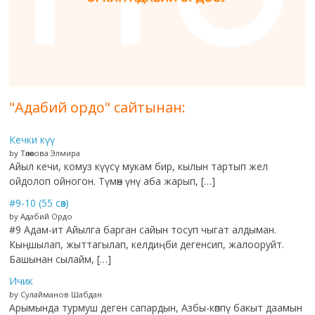
"Адабий ордо" сайтынан:
Кечки күү
by Төлөкова Элмира
Айыл кечи, комуз күүсү мукам бир, кылын тартып жел
ойдолоп ойногон. Түмөн үнү аба жарып, […]
#9-10 (55 сөз)
by Адабий Ордо
#9 Адам-ит Айылга барган сайын тосуп чыгат алдыман.
Кыңшылап, жыттагылап, келдиңби дегенсип, жалооруйт.
Башынан сылайм, […]
Ичик
by Сулайманов Шабдан
Арымында турмуш деген сапардын, Азбы-көппү бакыт даамын