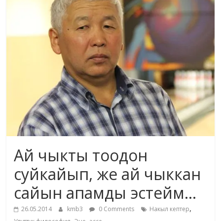
маданияты
жана
адабияты
Ай чыкты тоодон
суйкайып, же ай чыккан
сайын апамды эстейм…
,
26.05.2014
kmb3
0 Comments
Накыл кептер
,
,