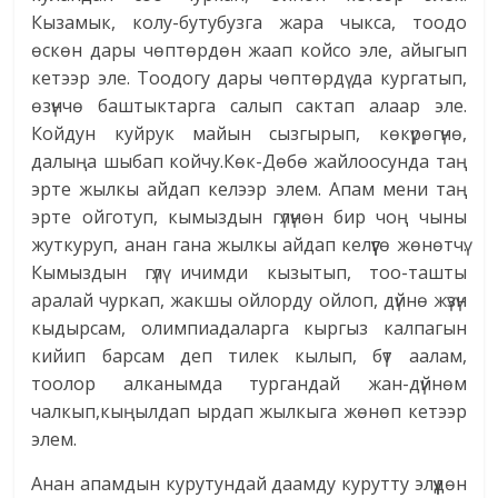
Кызамык, колу-бутубузга жара чыкса, тоодо
өскөн дары чөптөрдөн жаап койсо эле, айыгып
кетээр эле. Тоодогу дары чөптөрдү да кургатып,
өзүнчө баштыктарга салып сактап алаар эле.
Койдун куйрук майын сызгырып, көкүрөгүнө,
далыңа шыбап койчу.Көк-Дөбө жайлоосунда таң
эрте жылкы айдап келээр элем. Апам мени таң
эрте ойготуп, кымыздын гүлүнөн бир чоң чыны
жуткуруп, анан гана жылкы айдап келүүгө жөнөтчү.
Кымыздын гүлү ичимди кызытып, тоо-ташты
аралай чуркап, жакшы ойлорду ойлоп, дүйнө жүзүн
кыдырсам, олимпиадаларга кыргыз калпагын
кийип барсам деп тилек кылып, бүт аалам,
тоолор алканымда тургандай жан-дүйнөм
чалкып,кыңылдап ырдап жылкыга жөнөп кетээр
элем.
Анан апамдын курутундай даамду курутту элүүдөн