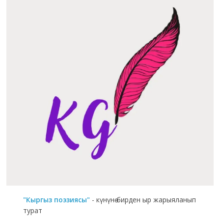
"Кыргыз поэзиясы"
- күнүнө бирден ыр жарыяланып
турат