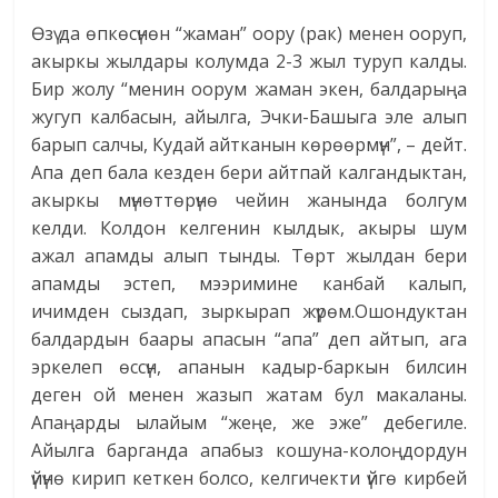
Өзү да өпкөсүнөн “жаман” оору (рак) менен ооруп,
акыркы жылдары колумда 2-3 жыл туруп калды.
Бир жолу “менин оорум жаман экен, балдарыңа
жугуп калбасын, айылга, Эчки-Башыга эле алып
барып салчы, Кудай айтканын көрөөрмүн”, – дейт.
Апа деп бала кезден бери айтпай калгандыктан,
акыркы мүнөттөрүнө чейин жанында болгум
келди. Колдон келгенин кылдык, акыры шум
ажал апамды алып тынды. Төрт жылдан бери
апамды эстеп, мээримине канбай калып,
ичимден сыздап, зыркырап жүрөм.Ошондуктан
балдардын баары апасын “апа” деп айтып, ага
эркелеп өссүн, апанын кадыр-баркын билсин
деген ой менен жазып жатам бул макаланы.
Апаңарды ылайым “жеңе, же эже” дебегиле.
Айылга барганда апабыз кошуна-колоңдордун
үйүнө кирип кеткен болсо, келгичекти үйгө кирбей