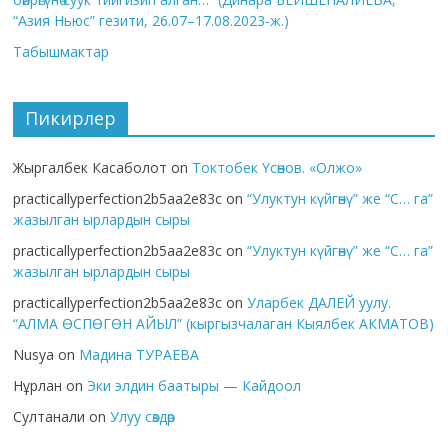
“Азия Ньюс” гезити, 26.07–17.08.2023-ж.)
Табышмактар
Пикирлер
Жыргалбек Касаболот
on
Токтобек Үсөнов. «Олжо»
practicallyperfection2b5aa2e83c
on
“Улуктун күйгөнү” же “С… га”
жазылган ырлардын сыры
practicallyperfection2b5aa2e83c
on
“Улуктун күйгөнү” же “С… га”
жазылган ырлардын сыры
practicallyperfection2b5aa2e83c
on
Уларбек ДАЛЕЙ уулу.
“АЛМА ӨСПӨГӨН АЙЫЛ” (кыргызчалаган Кыялбек АКМАТОВ)
Nusya
on
Мадина ТУРАЕВА
Нұрлан
on
Эки элдин баатыры — Кайдоол
Султанали
on
Улуу сөздөр