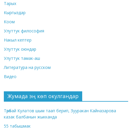
Тарых
Кыргыздар
Коом
Улуттук философия
Накыл кептер
Улуттук оюндар
Улуттук тамак-аш
Литература на русском
Видео
Жумада эң көп окулгандар
Төрөбай Кулатов шым таап берип, Зууракан Кайназарова
казак балбанын жыкканда
55 табышмак