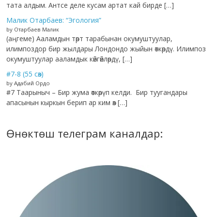
тата алдым. Антсе деле кусам артат кай бирде […]
Малик Отарбаев: “Эгология”
by Отарбаев Малик
(аңгеме) Ааламдын төрт тарабынан окумуштуулар,
илимпоздор бир жылдары Лондондо жыйын өткөрдү. Илимпоз
окумуштуулар ааламдык көйгөйлөрдү, […]
#7-8 (55 сөз)
by Адабий Ордо
#7 Таарыныч – Бир жума өткөрүп келди. Бир туугандары
апасынын кыркын берип ар ким өз […]
Өнөктөш телеграм каналдар: