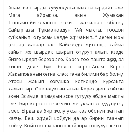
Апам көп ырды кубулжулта мыкты ырдайт эле.
Мага айрыкча, акын Жумакан
Тынымсейитованын сөзүнө жазылган обончу
Сайыргазы Түркмөновдун “Ай чыкты, тоодон
суйкайып, отурсам көлдө жүз чайып…” деген ыры
өзгөчө жагаар эле. Жайлоодо жүргөндө, сайма
сайып же шырдак шырып отуруп алып, кээде
бизге ырдап берээр эле. Көрсө тоо-ташта жүрүп, ал
киши деле бук болсо керек.Апам Керез
Жакыпованын сегиз класс гана билими бар болчу.
Атасы Жакып согушка кеткенде курсакта
калыптыр. Ошондуктан атын Керез деп койгон
экен. Эсимде, апамдын эске тутуусу абдан мыкты
эле. Бир көргөн нерсесин же уккан сөздү унутчу
эмес. Ырды да бир жолу укса, сөз обонун жаттап
калчу. Беш жүздөй койдун да ар бирин таанып
койчу. Койго кошунанын койлору кошулуп кетсе,