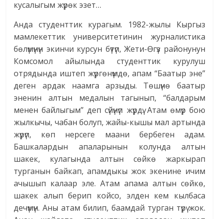
кусалыгым жүрөк эзет…
Анда студенттик курагым. 1982-жылы Кыргыз
мамлекеттик университетинин журналистика
бөлүмүнүн экинчи курсун бүтүп, Жети-Өгүз районунун
Комсомол айылында студенттик курулуш
отрядында иштеп жүргөнүмдө, апам “Баатыр эне”
деген ардак наамга арзыды. Төшүнө баатыр
эненин алтын медалын тагынып, “балдарым
менен байлыгым” деп сүйүнүп жүрдү. Атам өмүр бою
жылкычы, чабан болуп, жайы-кышы мал артында
жүрүп, көп нерсеге маани бербеген адам.
Башкалардын апаларынын колунда алтын
шакек, кулагында алтын сөйкө жаркырап
турганын байкап, апамдыкы жок экенине ичим
ачышып калаар эле. Атам апама алтын сөйкө,
шакек алып берип койсо, элден кем кылбаса
дечүмүн. Аны атам билип, баамдай турган түрү жок.