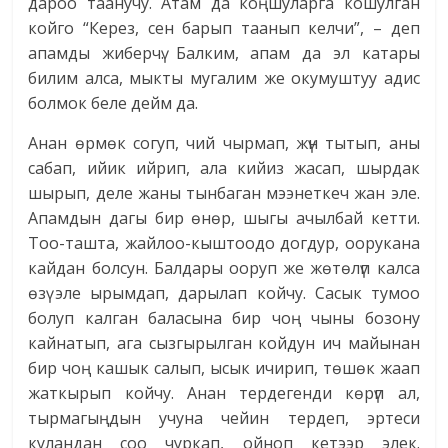
дароо таанучу. Атам да коңшуларга кошулган
койго “Керез, сен барып таанып келчи”, – деп
апамды жиберчү. Балким, апам да эл катары
билим алса, мыкты мугалим же окумуштуу адис
болмок беле дейм да.
Анан өрмөк согуп, чий чырмап, жүн тытып, аны
сабап, ийик ийрип, ала кийиз жасап, шырдак
шырып, деле жаны тынбаган мээнеткеч жан эле.
Апамдын дагы бир өнөр, шыгы ачылбай кетти.
Тоо-ташта, жайлоо-кыштоодо догдур, оорукана
кайдан болсун. Балдары ооруп же жөтөлүп калса
өзү эле ырымдап, дарылап койчу. Сасык тумоо
болуп калган баласына бир чоң чыны бозону
кайнатып, ага сызгырылган койдун ич майынан
бир чоң кашык салып, ысык ичирип, төшөк жаап
жаткырып койчу. Анан тердегенди көрүп ал,
тырмагыңдын учуна чейин тердеп, эртеси
куландан соо чуркап, ойноп кетээр элек.