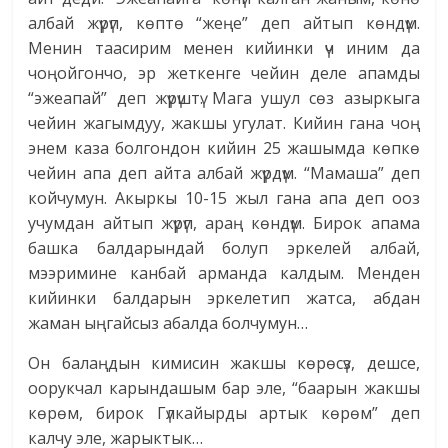
албай жүрүп, көптө “жеңе” деп айтып көндүм.
Менин таасирим менен кийинки үч иним да
чоңойгончо, эр жеткенге чейин деле апамды
“эжеапай” деп жүрүштү. Мага ушул сөз азыркыга
чейин жагымдуу, жакшы угулат. Кийин гана чоң
энем каза болгондон кийин 25 жашымда көпкө
чейин апа деп айта албай жүрдүм. “Мамаша” деп
койчумун. Акыркы 10-15 жыл гана апа деп ооз
учумдан айтып жүрүп, араң көндүм. Бирок апама
башка балдарындай болуп эркелей албай,
мээримине канбай арманда калдым. Менден
кийинки балдарын эркелетип жатса, абдан
жаман ыңгайсыз абалда болчумун…
Он балаңдын кимисин жакшы көрөсүз, дешсе,
оорукчал карындашым бар эле, “баарын жакшы
көрөм, бирок Гүлкайырды артык көрөм” деп
калчу эле, жарыктык…