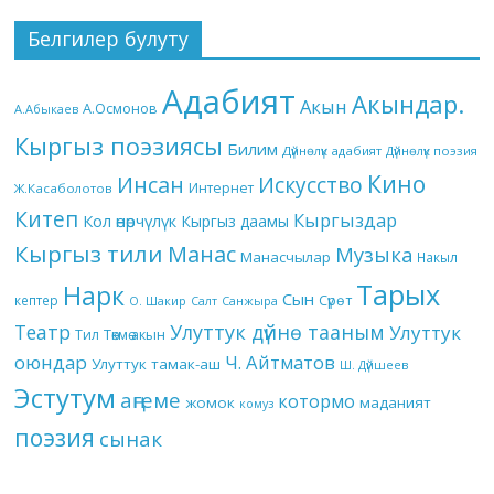
Белгилер булуту
Адабият
Акындар.
Акын
А.Осмонов
А.Абыкаев
Кыргыз поэзиясы
Билим
Дүйнөлүк адабият
Дүйнөлүк поэзия
Кино
Инсан
Искусство
Интернет
Ж.Касаболотов
Китеп
Кыргыздар
Кол өнөрчүлүк
Кыргыз даамы
Кыргыз тили
Манас
Музыка
Манасчылар
Накыл
Тарых
Нарк
Сын
кептер
Сүрөт
О. Шакир
Салт
Санжыра
Театр
Улуттук дүйнө тааным
Улуттук
Төкмө акын
Тил
оюндар
Ч. Айтматов
Улуттук тамак-аш
Ш. Дүйшеев
Эстутум
аңгеме
котормо
жомок
маданият
комуз
поэзия
сынак