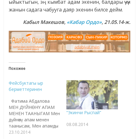
ыйыктыгын, эң кымбат адам экенин, балдары үчүн
жанын садага чабууга даяр экенин билсе дейм.
Кабыл Макешов,
«Кабар Ордо»
, 21.05.14-ж.
Похожее
Фейсбуктагы ыр
берметтеринен
Фатима Абдалова
МЕН ДҮЙНӨНҮ АПАМ
“Экинчи Рыспай”
МЕНЕН ТААНЫГАМ Мен
дүйнөнү апам менен
08.08.2014
таанысам, Мен апамды
көйнөгүнөн тааныгам.
23.10.2014
Тирүү болчу көйнөгүнүн