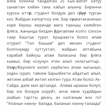
өлкө боюнча тандалган 25 кыз-жигит катуу
сынактан кийин гана кабыл алынчу. Биринчи
курска өттүм, студент болдум деп сүйүнүп турган
кез. Жайдын капортосу эле. Бир күнү жатакананын
кире бериш жеринде мага тааныш килейген
фляга, жанында биздин үйдөгү апам колго соккон
таар баштык турат. Арыраакта болсо апам
отурат! “Төл башым” деп менин студент
болгонумду куттуктап, жайдын аптабына
карабай байкуш апам баласына бир фляга
кымыз, бир козунун этин алып келатыптыр…
Өмүрү Фрунзеге келип көрбөгөн апам чыгынып,
элден сурап, таякем Зарылбекти айдатып алып,
жетине албай жетип келген тура. Атам болсо Ак-
Сайда, дале мал артында… Апама ыраазы болуп,
бир эсе боорум ооруйт, анча эмне кудайдын
азабын тартты десең, ач калганым жок го?
“Апанын көөнү – балада, баланын көөнү -талаада”