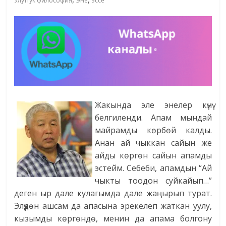
Улуттук философия
Эне
эссе
Жакында эле энелер күнү
белгиленди. Апам мындай
майрамды көрбөй калды.
Анан ай чыккан сайын же
айды көргөн сайын апамды
эстейм. Себеби, апамдын “Ай
чыкты тоодон суйкайып…”
деген ыр дале кулагымда дале жаңырып турат.
Элүүдөн ашсам да апасына эрекелеп жаткан уулу,
кызымды көргөндө, менин да апама болгону