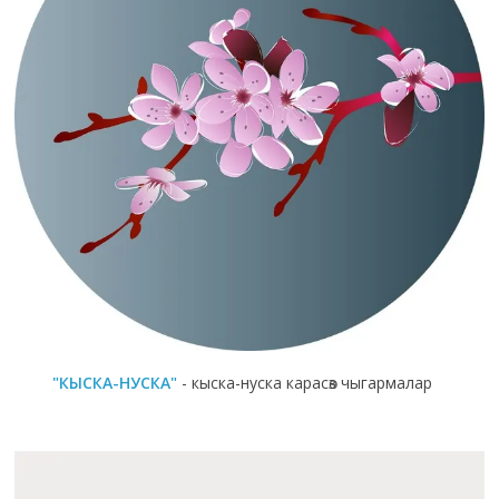
"КЫСКА-НУСКА"
- кыска-нуска карасөз чыгармалар