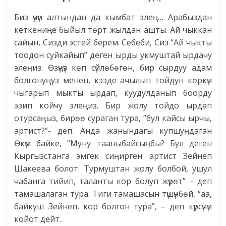
Биз үчүн алтындан да кымбат элең… Арабыздан
кеткениңе быйыл төрт жылдан ашты. Ай чыккан
сайын, Сизди эстей берем. Себеби, Сиз “Ай чыкты
тоодон суйкайып” деген ырды укмуштай ырдачу
элеңиз. Өзүңүз көп сүйлөбөгөн, бир сырдуу адам
болгонуңуз менен, кээде ачылып тойдун көркүн
чыгарып мыкты ырдап, куудулданып боорду
эзип койчу элеңиз. Бир жолу тойдо ырдап
отурсаңыз, бирөө сураган тура, “бул кайсы ырчы,
артист?”- деп. Анда жанындагы купшуңдаган
Өкүм байке, “Муну тааныбайсыңбы? Бул деген
Кыргызстанга эмгек сиңирген артист Зейнеп
Шакеева болот. Турмуштан жолу болбой, ушул
чабанга тийип, таланты кор болуп жүрөт” – деп
тамашалаган тура. Тиги тамашасын түшүнбөй, “аа,
байкуш Зейнеп, кор болгон тура”, – деп күрсүнүп
койот дейт.