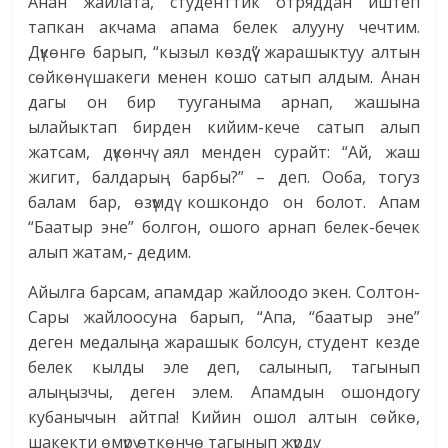
Анан жайлата, студенттик отряддан иштеп
тапкан акчама апама белек алууну чечтим.
Дүкөнгө барып, “кызыл көздүү” жарашыктуу алтын
сөйкөнү шакеги менен кошо сатып алдым. Анан
дагы он бир тууганыма арнап, жашына
ылайыктап бирден кийим-кече сатып алып
жатсам, дүкөнчү аял менден сурайт: “Ай, жаш
жигит, балдарың барбы?” – деп. Ооба, тогуз
балам бар, өзүмдү кошкондо он болот. Апам
“Баатыр эне” болгон, ошого арнап белек-бечек
алып жатам,- дедим.
Айылга барсам, апамдар жайлоодо экен. Солтон-
Сары жайлоосуна барып, “Апа, “баатыр эне”
деген медалыңа жарашык болсун, студент кезде
белек кылды эле деп, салынып, тагынып
алыңызчы, деген элем. Апамдын ошондогу
кубанычын айтпа! Кийин ошол алтын сөйкө,
шакекти өмүрү өткөнчө тагынып жүрдү.