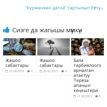
ni
k
“Курманжан датка” тартылып бүттү
→
ki
Сизге да жагышы мүмкүн
Жашоо
Жашоо
Бала
сабактары
сабактары
тарбиялоого
арналган
21.04.2016
0
25.02.2015
0
атактуу
Тереза
апанын
кеңештери
21.02.2015
0