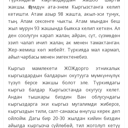
жакшы. Өзүмдүн ата-энем Кыргызстанга келип
кетишти. Атам азыр 98 жашта, акыл-эси тунук,
тың. Апам сексенге чыкты. Атам мындан беш
жыл мурун 93 жашында быякка келип кеткен. Ал
ден соолугун карап жалаң айран, сүт, сүзмөдөн
эзип чалап ичип жалаң ак менен тамактанган.
Жер-жемиш көп жебейт. Түркияда мал кармап,
айыл чарбасы менен эмгектенебиз.
Кыргыз мамлекети ЖОЖдорго этникалык
кыргыздардын балдарын окутууга мүмкүнчүлүк
түзүп берсе жакшы болот эле. Түркиядагы
кыргыз балдар Кыргызстанда окугусу келет.
Андан тышкары биздин Ван облусундагы
кыргыздарга эки кыргыз мугалимди жиберсе,
кыргыздын тили, салт-санаасы өнүгүш керек деп
ойлойм. Дагы бир 20-30 жылдан кийин биздин
айылда кыргызча сүйлөбөй, тил жоголуп кетүү