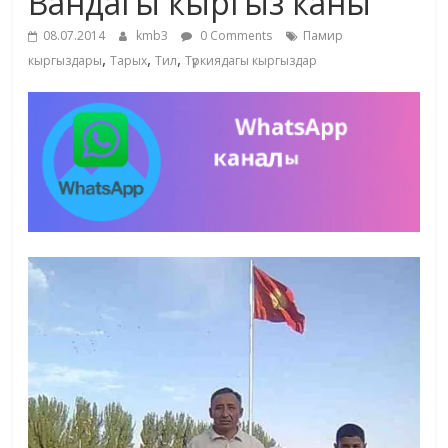
Вандагы кыргыз каны
08.07.2014
kmb3
0 Comments
Памир
,
,
,
кыргыздары
Тарых
Тил
Түркиядагы кыргыздар