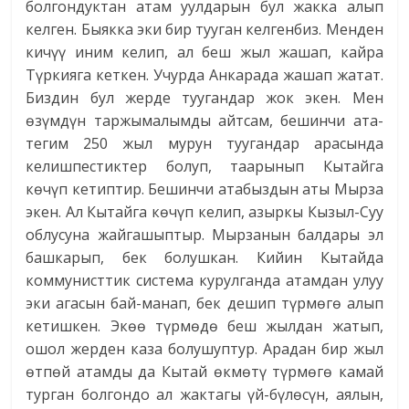
болгондуктан атам уулдарын бул жакка алып
келген. Быякка эки бир тууган келгенбиз. Менден
кичүү иним келип, ал беш жыл жашап, кайра
Түркияга кеткен. Учурда Анкарада жашап жатат.
Биздин бул жерде туугандар жок экен. Мен
өзүмдүн таржымалымды айтсам, бешинчи ата-
тегим 250 жыл мурун туугандар арасында
келишпестиктер болуп, таарынып Кытайга
көчүп кетиптир. Бешинчи атабыздын аты Мырза
экен. Ал Кытайга көчүп келип, азыркы Кызыл-Суу
облусуна жайгашыптыр. Мырзанын балдары эл
башкарып, бек болушкан. Кийин Кытайда
коммунисттик система курулганда атамдан улуу
эки агасын бай-манап, бек дешип түрмөгө алып
кетишкен. Экөө түрмөдө беш жылдан жатып,
ошол жерден каза болушуптур. Арадан бир жыл
өтпөй атамды да Кытай өкмөтү түрмөгө камай
турган болгондо ал жактагы үй-бүлөсүн, аялын,