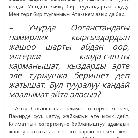
келди. Менден кичүү бир туугандарым окуду.
Мен төрт бир тууганмын. Ата-энем азыр да бар.
– Учурда Ооганстандагы
памирлик кыргыздардын
жашоо шарты абдан оор,
илгерки каада-салтты
карманышат, кыздарды эрте
эле турмушка беришет деп
жатышат. Бул тууралуу кандай
маалымат айта аласыз?
– Азыр Ооганстанда климат өзгөрүп кеткен,
Памирде суук катуу, жайкысын өтө ысык дейт.
Климаттын өзгөргөнүнө байланыштуу адамдын
жаш узактыгы да өтө кыскарып кеткен экен.