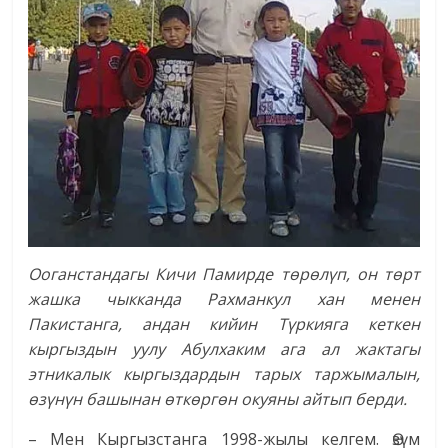
Ооганстандагы Кичи Памирде төрөлүп, он төрт
жашка чыкканда Рахманкул хан менен
Пакистанга, андан кийин Түркияга кеткен
кыргыздын уулу Абулхаким ага ал жактагы
этникалык кыргыздардын тарых таржымалын,
өзүнүн башынан өткөргөн окуяны айтып берди.
– Мен Кыргызстанга 1998-жылы келгем. Өзүм