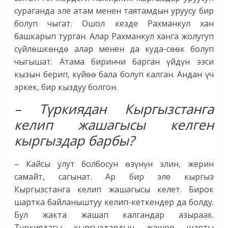
сураганда эле атам менен таятамдын уруусу бир
болуп чыгат. Ошол кезде Рахманкул хан
башкарып турган. Алар Рахманкул ханга жолугуп
сүйлөшкөндө алар менен да куда-сөөк болуп
чыгышат. Атама биринчи барган үйдүн ээси
кызын берип, күйөө бала болуп калган. Андан үч
эркек, бир кыздуу болгон.
– Түркиядан Кыргызстанга
келип жашагысы келген
кыргыздар барбы?
– Кайсы улут болбосун өзүнүн элин, жерин
самайт, сагынат. Ар бир эле кыргыз
Кыргызстанга келип жашагысы келет. Бирок
шартка байланыштуу келип-кеткендер да болду.
Бул жакта жашап калгандар азыраак.
Түркиядагы кыргыздардын жашоо шарты