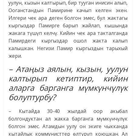
уулун, кызын калтырып, бир тууган инисин алып,
Ооганстандын Памирине качып келген экен.
Илгери чек ара деген болгон эмес, бул жактагы
кыргыздар Памирге барып жайлап, кышында
жакага түшүп келчү. Кийин чек ара такталганда
Памирдеги кыргыздар ошол жакта калып
калышкан. Негизи Памир кыргыздын тарыхый
жери.
– Атаңыз аялын, кызын, уулун
калтырып кетиптир, кийин
аларга барганга мүмкүнчүлүк
болуптурбу?
– Кытайда 30-40 жылдай оор акыбал
болгондуктан ал жакка барганга мүмкүнчүлүк
болгон эмес. Атамдын уулу он экиге чыкканда
кытайлык коммунисттер өлтүрүп коюшкан. Ал