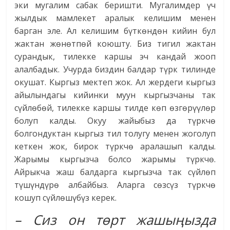
эки мугалим сабак беришти. Мугалимдер үч
жылдык мамлекет аралык келишим менен
барган эле. Ал келишим бүткөндөн кийин бул
жактан жөнөтпөй коюшту. Биз тигил жактан
сурандык, тилекке каршы эч кандай жооп
алалбадык. Учурда биздин балдар түрк тилинде
окушат. Кыргыз мектеп жок. Ал жердеги кыргыз
айылындагы кийинки муун кыргызчаны так
сүйлөбөй, тилекке каршы тилде көп өзгөрүүлөр
болуп калды. Окуу жайыбыз да түркчө
болгондуктан кыргыз тил толугу менен жоголуп
кеткен жок, бирок түркчө аралашып калды.
Жарымы кыргызча болсо жарымы түркчө.
Айрыкча жаш балдарга кыргызча так сүйлөп
түшүндүрө албайбыз. Аларга сөзсүз түркчө
кошуп сүйлөшүбүз керек.
– Сиз он төрт жашыңызда