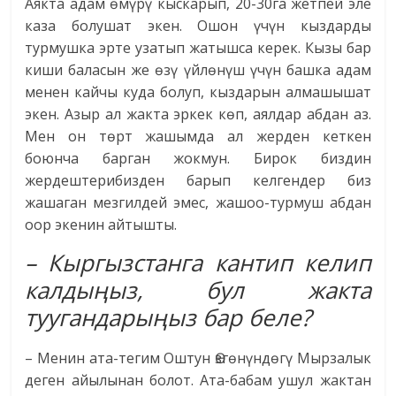
Аякта адам өмүрү кыскарып, 20-30га жетпей эле
каза болушат экен. Ошон үчүн кыздарды
турмушка эрте узатып жатышса керек. Кызы бар
киши баласын же өзү үйлөнүш үчүн башка адам
менен кайчы куда болуп, кыздарын алмашышат
экен. Азыр ал жакта эркек көп, аялдар абдан аз.
Мен он төрт жашымда ал жерден кеткен
боюнча барган жокмун. Бирок биздин
жердештерибизден барып келгендер биз
жашаган мезгилдей эмес, жашоо-турмуш абдан
оор экенин айтышты.
– Кыргызстанга кантип келип
калдыңыз, бул жакта
туугандарыңыз бар беле?
– Менин ата-тегим Оштун Өзгөнүндөгү Мырзалык
деген айылынан болот. Ата-бабам ушул жактан