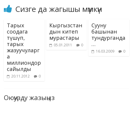
Сизге да жагышы мүмкүн
Тарых
Кыргызстан
Сууну
соодага
дын китеп
башынан
түшүп,
мурастары
тундурганда
тарых
…
05.01.2011
0
жазуучуларг
16.03.2009
0
а
миллиондор
сайылды
20.11.2012
0
Оюңузду жазыңыз