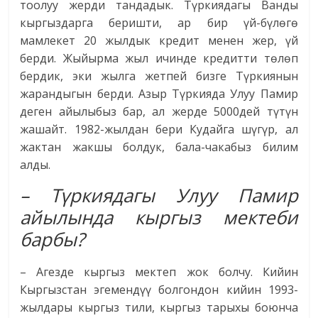
тоолуу жерди тандадык. Түркиядагы Ванды
кыргыздарга беришти, ар бир үй-бүлөгө
мамлекет 20 жылдык кредит менен жер, үй
берди. Жыйырма жыл ичинде кредитти төлөп
бердик, эки жылга жетпей бизге Түркиянын
жарандыгын берди. Азыр Түркияда Улуу Памир
деген айылыбыз бар, ал жерде 5000дей түтүн
жашайт. 1982-жылдан бери Кудайга шүгүр, ал
жактан жакшы болдук, бала-чакабыз билим
алды.
– Түркиядагы Улуу Памир
айылында кыргыз мектеби
барбы?
– Агезде кыргыз мектеп жок болчу. Кийин
Кыргызстан эгемендүү болгондон кийин 1993-
жылдары кыргыз тили, кыргыз тарыхы боюнча