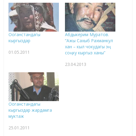
Ооганстандагы
Абдыкерим Муратов.
кыргыздар
“Ажы Сахыб Рахманкул
хан – кыл чокудагы эң
01.05.2011
соңку кыргыз ханы”
23.04.2013
Ооганстандагы
кыргыздар жардамга
муктаж
25.01.2011