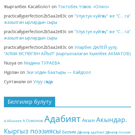
Жыргалбек Касаболот
on
Токтобек Үсөнов. «Олжо»
practicallyperfection2b5aa2e83c
on
“Улуктун күйгөнү” же “С… га”
жазылган ырлардын сыры
practicallyperfection2b5aa2e83c
on
“Улуктун күйгөнү” же “С… га”
жазылган ырлардын сыры
practicallyperfection2b5aa2e83c
on
Уларбек ДАЛЕЙ уулу.
“АЛМА ӨСПӨГӨН АЙЫЛ” (кыргызчалаган Кыялбек АКМАТОВ)
Nusya
on
Мадина ТУРАЕВА
Нұрлан
on
Эки элдин баатыры — Кайдоол
Султанали
on
Улуу сөздөр
Белгилер булуту
Адабият
Акындар.
Акын
А.Осмонов
А.Абыкаев
Кыргыз поэзиясы
Билим
Дүйнөлүк адабият
Дүйнөлүк поэзия