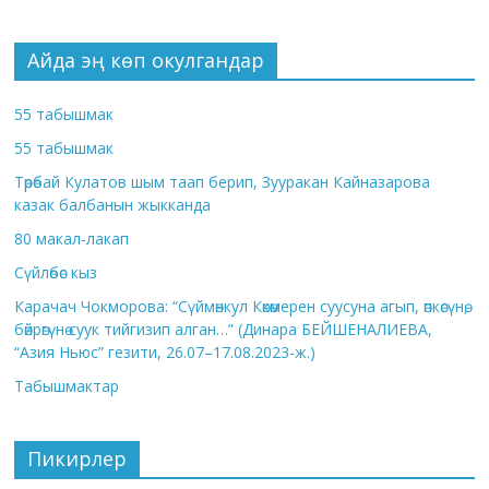
Айда эң көп окулгандар
55 табышмак
55 табышмак
Төрөбай Кулатов шым таап берип, Зууракан Кайназарова
казак балбанын жыкканда
80 макал-лакап
Сүйлөбөс кыз
Карачач Чокморова: “Сүймөнкул Көкөмерен суусуна агып, өпкөсүнө,
бөйрөгүнө суук тийгизип алган…” (Динара БЕЙШЕНАЛИЕВА,
“Азия Ньюс” гезити, 26.07–17.08.2023-ж.)
Табышмактар
Пикирлер