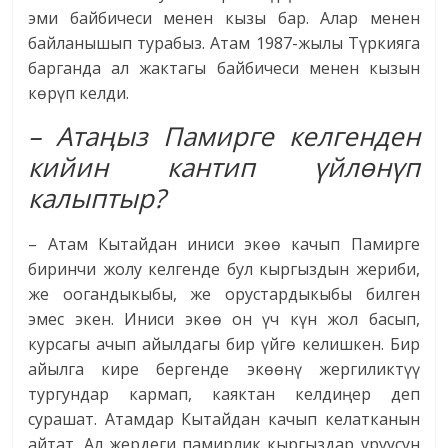
эми байбичеси менен кызы бар. Алар менен
байланышып турабыз. Атам 1987-жылы Түркияга
барганда ал жактагы байбичеси менен кызын
көрүп келди.
– Атаңыз Памирге келгенден
кийин кантип үйлөнүп
калыптыр?
– Атам Кытайдан иниси экөө качып Памирге
биринчи жолу келгенде бул кыргыздын жериби,
же оогандыкыбы, же орустардыкыбы билген
эмес экен. Иниси экөө он үч күн жол басып,
курсагы ачып айылдагы бир үйгө келишкен. Бир
айылга кире бергенде экөөнү жергиликтүү
тургундар кармап, каяктан келдиңер деп
сурашат. Атамдар Кытайдан качып келатканын
айтат. Ал жердеги памирлик кыргыздар уруусун