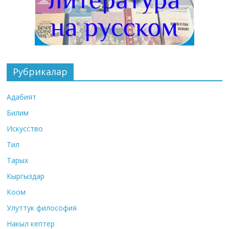
Рубрикалар
Адабият
Билим
Искусство
Тил
Тарых
Кыргыздар
Коом
Улуттук философия
Накыл кептер