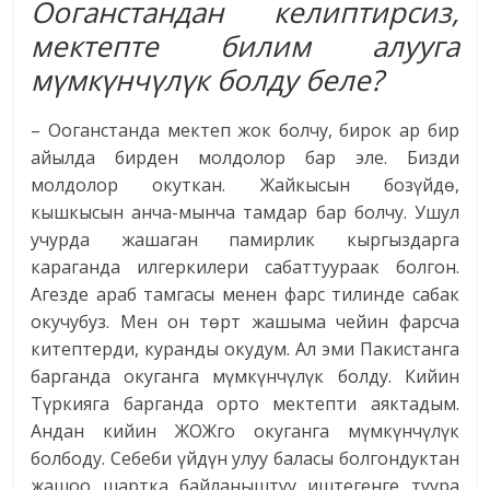
Ооганстандан келиптирсиз,
мектепте билим алууга
мүмкүнчүлүк болду беле?
– Ооганстанда мектеп жок болчу, бирок ар бир
айылда бирден молдолор бар эле. Бизди
молдолор окуткан. Жайкысын бозүйдө,
кышкысын анча-мынча тамдар бар болчу. Ушул
учурда жашаган памирлик кыргыздарга
караганда илгеркилери сабаттуураак болгон.
Агезде араб тамгасы менен фарс тилинде сабак
окучубуз. Мен он төрт жашыма чейин фарсча
китептерди, куранды окудум. Ал эми Пакистанга
барганда окуганга мүмкүнчүлүк болду. Кийин
Түркияга барганда орто мектепти аяктадым.
Андан кийин ЖОЖго окуганга мүмкүнчүлүк
болбоду. Себеби үйдүн улуу баласы болгондуктан
жашоо шартка байланыштуу иштегенге туура