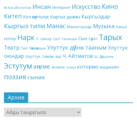
Кино
Инсан
Искусство
Интернет
Ж.Касаболотов
Китеп
Кыргыздар
Кол өнөрчүлүк
Кыргыз даамы
Кыргыз тили
Манас
Музыка
Манасчылар
Накыл
Тарых
Нарк
Сын
кептер
Сүрөт
О. Шакир
Салт
Санжыра
Театр
Улуттук дүйнө тааным
Улуттук
Төкмө акын
Тил
оюндар
Ч. Айтматов
Улуттук тамак-аш
Ш. Дүйшеев
Эстутум
аңгеме
котормо
жомок
маданият
комуз
поэзия
сынак
Архив
Архив