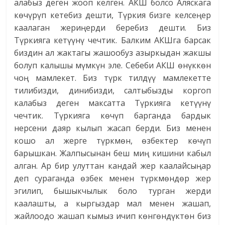
алабыз деген жооп келген. АКШ болсо Аляскага
көчүрүп кетебиз дешти, Түркия бизге келсеңер
каалаган жериңерди беребиз дешти. Биз
Түркияга кетүүнү чечтик. Балким АКШга барсак
биздин ал жактагы жашообуз азыркыдан жакшы
болуп калышы мүмкүн эле. Себеби АКШ өнүккөн
чоң мамлекет. Биз түрк тилдүү мамлекетте
тилибизди, динибизди, салтыбызды коргоп
калабыз деген максатта Түркияга кетүүнү
чечтик. Түркияга көчүп барганда бардык
нерсени даяр кылып жасап берди. Биз менен
кошо ал жерге түркмөн, өзбектер көчүп
барышкан. Жалпысынан беш миң кишини кабыл
алган. Ар бир улуттан кандай жер каалайсыңар
деп сураганда өзбек менен түркмөндөр жер
эгилип, бышыкчылык боло турган жерди
каалашты, а кыргыздар мал менен жашап,
жайлоодо жашап кымыз ичип көнгөндүктөн биз