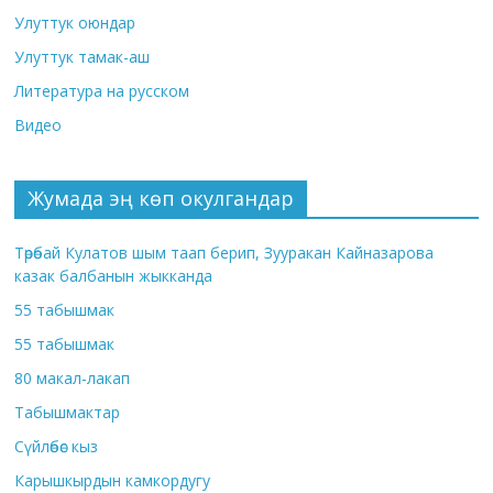
Улуттук оюндар
Улуттук тамак-аш
Литература на русском
Видео
Жумада эң көп окулгандар
Төрөбай Кулатов шым таап берип, Зууракан Кайназарова
казак балбанын жыкканда
55 табышмак
55 табышмак
80 макал-лакап
Табышмактар
Сүйлөбөс кыз
Карышкырдын камкордугу