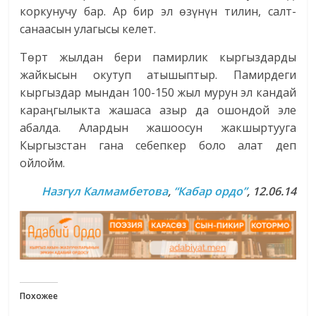
коркунучу бар. Ар бир эл өзүнүн тилин, салт-
санаасын улагысы келет.
Төрт жылдан бери памирлик кыргыздарды
жайкысын окутуп атышыптыр. Памирдеги
кыргыздар мындан 100-150 жыл мурун эл кандай
караңгылыкта жашаса азыр да ошондой эле
абалда. Алардын жашоосун жакшыртууга
Кыргызстан гана себепкер боло алат деп
ойлойм.
Назгүл Калмамбетова
,
“Кабар ордо”
, 12.06.14
Похожее