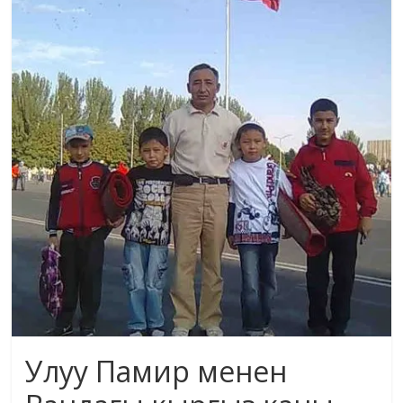
маданияты
жана
адабияты
Улуу Памир менен