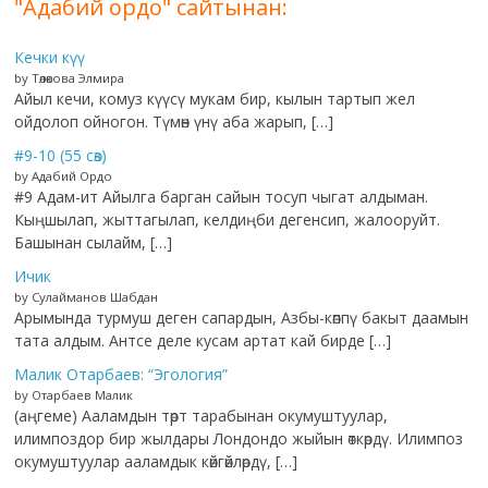
"Адабий ордо" сайтынан:
Кечки күү
by Төлөкова Элмира
Айыл кечи, комуз күүсү мукам бир, кылын тартып жел
ойдолоп ойногон. Түмөн үнү аба жарып, […]
#9-10 (55 сөз)
by Адабий Ордо
#9 Адам-ит Айылга барган сайын тосуп чыгат алдыман.
Кыңшылап, жыттагылап, келдиңби дегенсип, жалооруйт.
Башынан сылайм, […]
Ичик
by Сулайманов Шабдан
Арымында турмуш деген сапардын, Азбы-көппү бакыт даамын
тата алдым. Антсе деле кусам артат кай бирде […]
Малик Отарбаев: “Эгология”
by Отарбаев Малик
(аңгеме) Ааламдын төрт тарабынан окумуштуулар,
илимпоздор бир жылдары Лондондо жыйын өткөрдү. Илимпоз
окумуштуулар ааламдык көйгөйлөрдү, […]