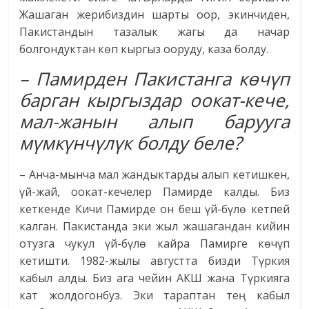
Жашаган жерибиздин шарты оор, экинчиден,
Пакистандын тазалык жагы да начар
болгондуктан көп кыргыз ооруду, каза болду.
– Памирден Пакистанга көчүп
барган кыргыздар оокат-кече,
мал-жанын алып барууга
мүмкүнчүлүк болду беле?
– Анча-мынча мал жандыктарды алып кетишкен,
үй-жай, оокат-кечелер Памирде калды. Биз
кеткенде Кичи Памирде он беш үй-бүлө кетпей
калган. Пакистанда эки жыл жашагандан кийин
отузга чукул үй-бүлө кайра Памирге көчүп
кетишти. 1982-жылы августта бизди Түркия
кабыл алды. Биз ага чейин АКШ жана Түркияга
кат жолдогонбуз. Эки тараптан тең кабыл