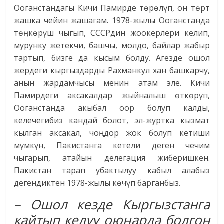
Ооганстандагы Кичи Памирде төрөлүп, он төрт
жашка чейин жашагам. 1978-жылы Ооганстанда
төңкөрүш чыгып, СССРдин жоокерлери келип,
мурунку жетекчи, башчы, молдо, байлар жабыр
тартып, бизге да кысым болду. Агезде ошол
жердеги кыргыздарды Рахманкул хан башкарчу,
анын жардамчысы менин атам эле. Кичи
Памирдеги аксакалдар жыйналыш өткөрүп,
Ооганстанда акыбал оор болуп калды,
келечегибиз кандай болот, эл-журтка кызмат
кылган аксакал, чоңдор жок болуп кетиши
мүмкүн, Пакистанга кетели деген чечим
чыгарып, атайын делегация жиберишкен.
Пакистан тарап убактылуу кабыл алабыз
дегендиктен 1978-жылы көчүп барганбыз.
– Ошол кезде Кыргызстанга
кайтып келүү оюңарда болгон