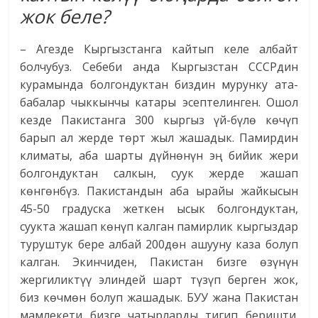
жок беле?
– Агезде Кыргызстанга кайтып келе албайт
болчубуз. Себеби анда Кыргызстан СССРдин
курамында болгондуктан биздин мурунку ата-
бабалар чыккынчы катары эсептелинген. Ошол
кезде Пакистанга 300 кыргыз үй-бүлө көчүп
барып ал жерде төрт жыл жашадык. Памирдин
климаты, аба шарты дүйнөнүн эң бийик жери
болгондуктан салкын, суук жерде жашап
көнгөнбүз. Пакистандын аба ырайы жайкысын
45-50 градуска жеткен ысык болгондуктан,
суукта жашап көнүп калган памирлик кыргыздар
туруштук бере албай 200дөн ашууну каза болуп
калган. Экинчиден, Пакистан бизге өзүнүн
жергиликтүү элиндей шарт түзүп берген жок,
биз көчмөн болуп жашадык. БУУ жана Пакистан
мамлекети бизге чатырларды тигип беришти.