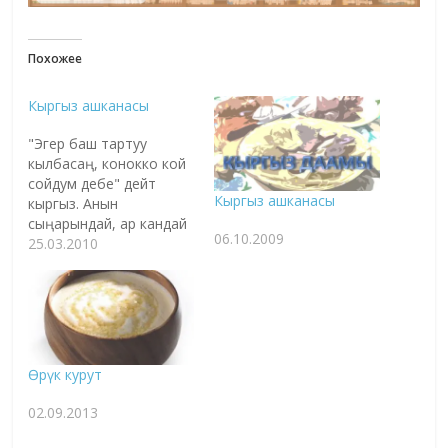
Похожее
Кыргыз ашканасы
"Эгер баш тартуу
кылбасаң, конокко кой
сойдум дебе" дейт
Кыргыз ашканасы
кыргыз. Анын
сыңарындай, ар кандай
06.10.2009
сыйлуу конокко кой
25.03.2010
союп, баш тартуу -
элибиздин эчен
жылдардан унутулбай
келаткан салттарынын
бири. Төмөндө азыркы
мезгилде кеңири
Өрүк курут
колдонулбай, унутулуп
бараткан кээ бир
02.09.2013
тамактын түрлөрүн
эсиңиздерге сала