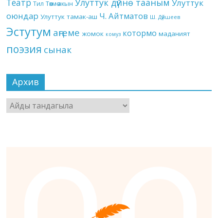
Театр
Улуттук дүйнө тааным
Улуттук
Төкмө акын
Тил
оюндар
Ч. Айтматов
Улуттук тамак-аш
Ш. Дүйшеев
Эстутум
аңгеме
котормо
жомок
маданият
комуз
поэзия
сынак
Архив
Архив