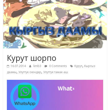
маданияты
жана
адабияты
Курут шорпо
,
16.07.2014
kmb3
0 Comments
Курут
Кыргыз
,
,
даамы
Улуттук оюндар
Улуттук тамак-аш