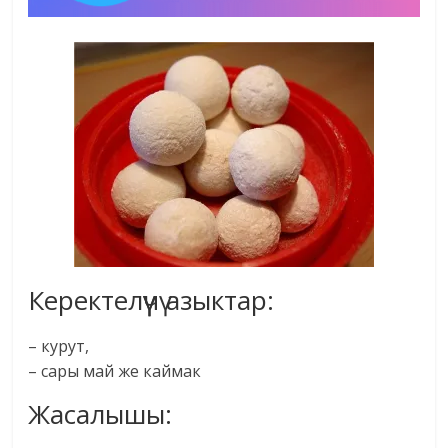
Керектелүүчү азыктар:
– курут,
– сары май же каймак
Жасалышы: