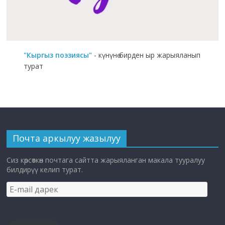
"Кыргыз поэзиясы"
- күнүнө бирден ыр жарыяланып
турат
Почта аркылуу жазылуу
Сиз көрсөткөн почтага сайтта жарыяланган макала тууралуу
билдирүү келип турат.
E-
mail
дарек