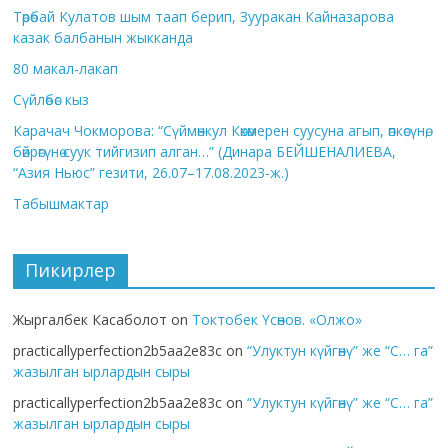
Төрөбай Кулатов шым таап берип, Зууракан Кайназарова
казак балбанын жыкканда
80 макал-лакап
Сүйлөбөс кыз
Карачач Чокморова: “Сүймөнкул Көкөмерен суусуна агып, өпкөсүнө,
бөйрөгүнө суук тийгизип алган…” (Динара БЕЙШЕНАЛИЕВА,
“Азия Ньюс” гезити, 26.07–17.08.2023-ж.)
Табышмактар
Пикирлер
Жыргалбек Касаболот
on
Токтобек Үсөнов. «Олжо»
practicallyperfection2b5aa2e83c
on
“Улуктун күйгөнү” же “С… га”
жазылган ырлардын сыры
practicallyperfection2b5aa2e83c
on
“Улуктун күйгөнү” же “С… га”
жазылган ырлардын сыры