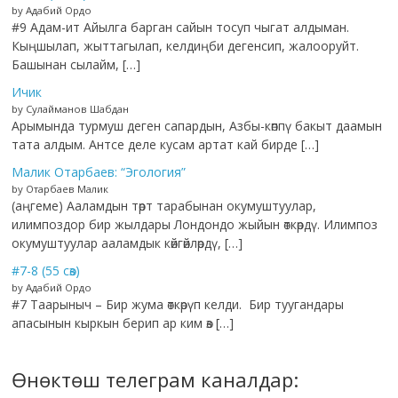
by Адабий Ордо
#9 Адам-ит Айылга барган сайын тосуп чыгат алдыман.
Кыңшылап, жыттагылап, келдиңби дегенсип, жалооруйт.
Башынан сылайм, […]
Ичик
by Сулайманов Шабдан
Арымында турмуш деген сапардын, Азбы-көппү бакыт даамын
тата алдым. Антсе деле кусам артат кай бирде […]
Малик Отарбаев: “Эгология”
by Отарбаев Малик
(аңгеме) Ааламдын төрт тарабынан окумуштуулар,
илимпоздор бир жылдары Лондондо жыйын өткөрдү. Илимпоз
окумуштуулар ааламдык көйгөйлөрдү, […]
#7-8 (55 сөз)
by Адабий Ордо
#7 Таарыныч – Бир жума өткөрүп келди. Бир туугандары
апасынын кыркын берип ар ким өз […]
Өнөктөш телеграм каналдар: