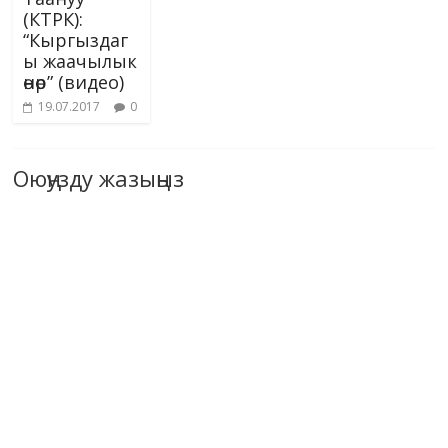
(КТРК):
“Кыргыздаг
ы жаачылык
өнөр” (видео)
19.07.2017
0
Оюңузду жазыңыз