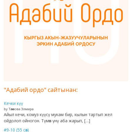
"Адабий ордо" сайтынан:
Кечки күү
by Төлөкова Элмира
Айыл кечи, комуз күүсү мукам бир, кылын тартып жел
ойдолоп ойногон. Түмөн үнү аба жарып, […]
#9-10 (55 сөз)