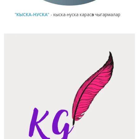
"КЫСКА-НУСКА"
- кыска-нуска карасөз чыгармалар