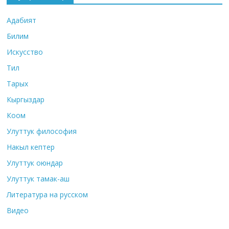
Адабият
Билим
Искусство
Тил
Тарых
Кыргыздар
Коом
Улуттук философия
Накыл кептер
Улуттук оюндар
Улуттук тамак-аш
Литература на русском
Видео