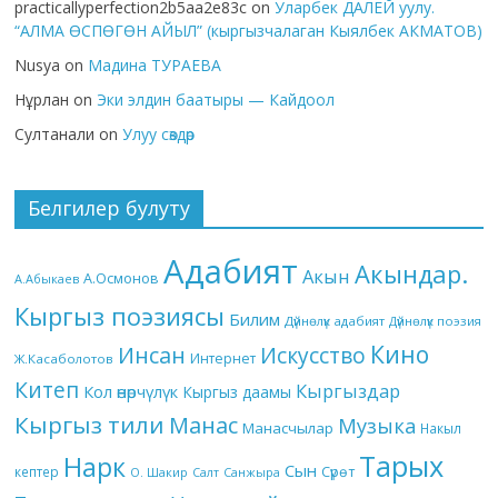
practicallyperfection2b5aa2e83c
on
Уларбек ДАЛЕЙ уулу.
“АЛМА ӨСПӨГӨН АЙЫЛ” (кыргызчалаган Кыялбек АКМАТОВ)
Nusya
on
Мадина ТУРАЕВА
Нұрлан
on
Эки элдин баатыры — Кайдоол
Султанали
on
Улуу сөздөр
Белгилер булуту
Адабият
Акындар.
Акын
А.Осмонов
А.Абыкаев
Кыргыз поэзиясы
Билим
Дүйнөлүк адабият
Дүйнөлүк поэзия
Кино
Инсан
Искусство
Интернет
Ж.Касаболотов
Китеп
Кыргыздар
Кол өнөрчүлүк
Кыргыз даамы
Кыргыз тили
Манас
Музыка
Манасчылар
Накыл
Тарых
Нарк
Сын
кептер
Сүрөт
О. Шакир
Салт
Санжыра