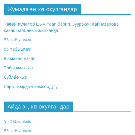
Жумада эң көп окулгандар
Төрөбай Кулатов шым таап берип, Зууракан Кайназарова
казак балбанын жыкканда
55 табышмак
55 табышмак
80 макал-лакап
Табышмактар
Сүйлөбөс кыз
Карышкырдын камкордугу
Айда эң көп окулгандар
55 табышмак
55 табышмак